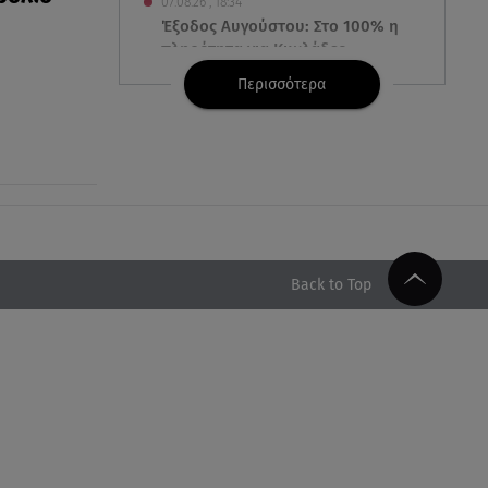
07.08.26 , 18:34
Έξοδος Αυγούστου: Στο 100% η
πληρότητα για Κυκλάδες
Περισσότερα
07.08.26 , 17:44
Παιδικοί σταθμοί: Πότε βγαίνουν
τα προσωρινά αποτελέσματα
07.08.26 , 17:13
Τροχαίο Σέρρες: «Έχασα τη
σύζυγο και το παιδί μου. Τα
έχασα όλα»
Back to Top
07.08.26 , 16:03
Καιρός: Έρχονται ξανά 40άρια -
Σε ποιες περιοχές
07.08.26 , 16:00
Ανακάλυψε ξανά τη δύναμή
σου: μην σε τρομάζει η μυϊκή