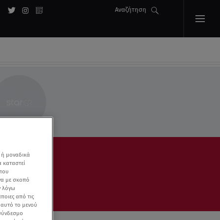
Αναζήτηση
ENECA
 ή μοναδικά
α καταστεί
 που
να με σκοπό
ν λόγω
ποιες από τις
ε αυτό το μενού
 σύνδεσμο