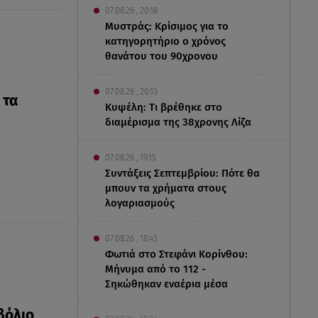
07.08.26 , 20:18
Μυστράς: Κρίσιμος για το
κατηγορητήριο ο χρόνος
θανάτου του 90χρονου
07.08.26 , 20:13
 τα
Κυψέλη: Tι βρέθηκε στο
διαμέρισμα της 38χρονης Λίζα
07.08.26 , 19:15
Συντάξεις Σεπτεμβρίου: Πότε θα
μπουν τα χρήματα στους
λογαριασμούς
07.08.26 , 18:45
Φωτιά στο Στεφάνι Κορίνθου:
Μήνυμα από το 112 -
Σηκώθηκαν εναέρια μέσα
βόλιο