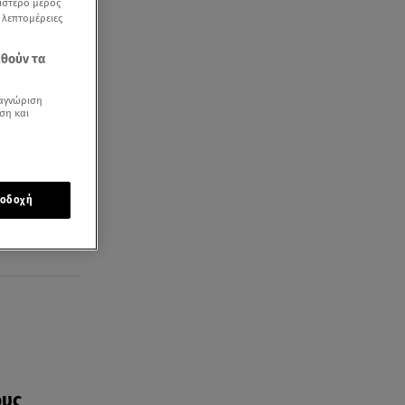
ριστερό μέρος
ς λεπτομέρειες
εθούν τα
αγνώριση
ση και
βόλιο
οδοχή
ους