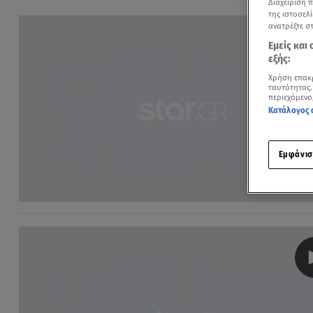
Διαχείριση 
της ιστοσελί
ανατρέξτε σ
Εμείς και
εξής:
Χρήση επακ
ταυτότητας.
περιεχόμενο
Κατάλογος 
Εμφάνισ