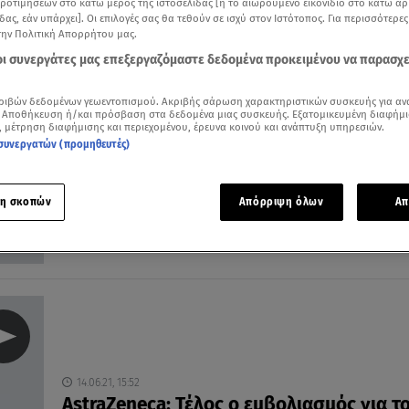
προτιμήσεων στο κάτω μέρος της ιστοσελίδας [ή το αιωρούμενο εικονίδιο στο κάτω α
δας, εάν υπάρχει]. Οι επιλογές σας θα τεθούν σε ισχύ στον Ιστότοπος. Για περισσότερε
την Πολιτική Απορρήτου μας.
 οι συνεργάτες μας επεξεργαζόμαστε δεδομένα προκειμένου να παρασχ
ριβών δεδομένων γεωεντοπισμού. Ακριβής σάρωση χαρακτηριστικών συσκευής για αν
15.06.21, 10:20
 Αποθήκευση ή/και πρόσβαση στα δεδομένα μιας συσκευής. Εξατομικευμένη διαφήμι
Παναγιωτόπουλος για AstraZeneca:
, μέτρηση διαφήμισης και περιεχομένου, έρευνα κοινού και ανάπτυξη υπηρεσιών.
συνεργατών (προμηθευτές)
Δε συνιστάται δεύτερη δόση με άλλο εμ
«Δεν είναι σίγουρο ότι θα επιφέρει ανοσία»
η σκοπών
Απόρριψη όλων
Απ
14.06.21, 15:52
AstraZeneca: Τέλος ο εμβολιασμός για τ