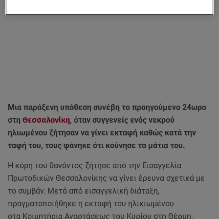
Μια παράξενη υπόθεση συνέβη το προηγούμενο 24ωρο
στη
Θεσσαλονίκη
, όταν συγγενείς ενός νεκρού
ηλιωμένου ζήτησαν να γίνει εκταφή καθώς κατά την
ταφή του, τους φάνηκε ότι κούνησε τα μάτια του.
Η κόρη του θανόντος ζήτησε από την Εισαγγελία
Πρωτοδικών Θεσσαλονίκης να γίνει έρευνα σχετικά με
το συμβάν. Μετά από εισαγγελική διάταξη,
πραγματοποιήθηκε η εκταφή του ηλικιωμένου
στα Kοιμητήρια Αναστάσεως του Κυρίου στη Θέρμη.