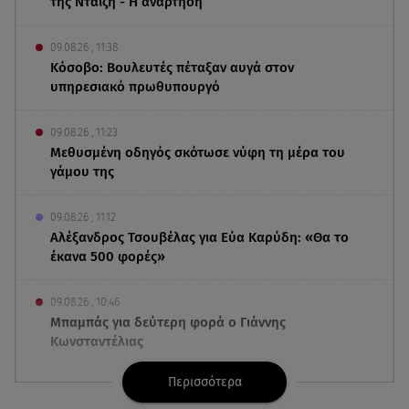
της Νταίζη - Η ανάρτηση
09.08.26 , 11:38
Κόσοβο: Βουλευτές πέταξαν αυγά στον
υπηρεσιακό πρωθυπουργό
09.08.26 , 11:23
Μεθυσμένη οδηγός σκότωσε νύφη τη μέρα του
γάμου της
09.08.26 , 11:12
Αλέξανδρος Τσουβέλας για Εύα Καρύδη: «Θα το
έκανα 500 φορές»
09.08.26 , 10:46
Μπαμπάς για δεύτερη φορά ο Γιάννης
Κωνσταντέλιας
Περισσότερα
09.08.26 , 10:43
Αλέξης Γεωργούλης: Η ανάρτηση από την