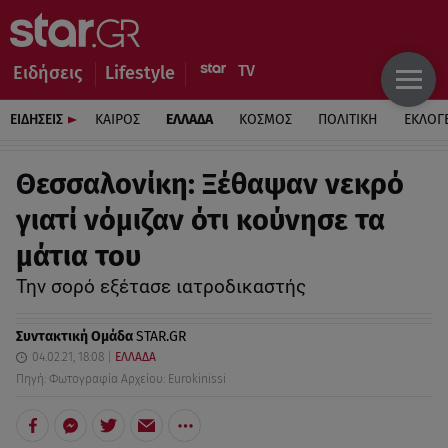
Ειδήσεις
Lifestyle
ΕΙΔΗΣΕΙΣ
ΚΑΙΡΟΣ
ΕΛΛΑΔΑ
ΚΟΣΜΟΣ
ΠΟΛΙΤΙΚΗ
ΕΚΛΟΓ
Θεσσαλονίκη: Ξέθαψαν νεκρό
γιατί νόμιζαν ότι κούνησε τα
μάτια του
Την σορό εξέτασε ιατροδικαστής
Συντακτική Ομάδα
STAR.GR
04.02.21, 18:08
ΕΛΛΑΔΑ
Πηγή: Φωτογραφία Αρχείου: Eurokinissi