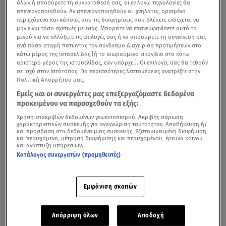
όλων ή αποσύρετε τη συγκατάθεσή σας, οι εν λόγω τεχνολογίες θα
απενεργοποιηθούν. Αν απενεργοποιηθούν οι ιχνηλάτες, ορισμένο
περιεχόμενο και κάποιες από τις διαφημίσεις που βλέπετε ενδέχεται να
μην είναι τόσο σχετικές με εσάς. Μπορείτε να επανεμφανίσετε αυτό το
μενού για να αλλάξετε τις επιλογές σας ή να αποσύρετε τη συναίνεσή σας
ανά πάσα στιγμή πατώντας τον σύνδεσμο Διαχείριση προτιμήσεων στο
κάτω μέρος της ιστοσελίδας [ή το αιωρούμενο εικονίδιο στο κάτω
αριστερό μέρος της ιστοσελίδας, εάν υπάρχει]. Οι επιλογές σας θα τεθούν
σε ισχύ στον Ιστότοπος. Για περισσότερες λεπτομέρειες ανατρέξτε στην
Πολιτική Απορρήτου μας.
Εμείς και οι συνεργάτες μας επεξεργαζόμαστε δεδομένα
προκειμένου να παρασχεθούν τα εξής:
Χρήση επακριβών δεδομένων γεωεντοπισμού. Ακριβής σάρωση
χαρακτηριστικών συσκευής για αναγνώριση ταυτότητας. Αποθήκευση ή/
και πρόσβαση στα δεδομένα μιας συσκευής. Εξατομικευμένη διαφήμιση
και περιεχόμενο, μέτρηση διαφήμισης και περιεχομένου, έρευνα κοινού
και ανάπτυξη υπηρεσιών.
Κατάλογος συνεργατών (προμηθευτές)
Εμφάνιση σκοπών
Απόρριψη όλων
Αποδοχή