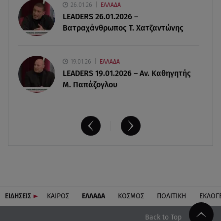
26.01.26
ΕΛΛΑΔΑ
Καιρός: Red Code σε Αττική και άλλες 5 περιοχές
LEADERS 26.01.2026 –
Βατραχάνθρωπος Τ. Χατζαντώνης
19.01.26
ΕΛΛΑΔΑ
LEADERS 19.01.2026 – Αν. Καθηγητής
Μ. Παπάζογλου
ΕΙΔΗΣΕΙΣ
ΚΑΙΡΟΣ
ΕΛΛΑΔΑ
ΚΟΣΜΟΣ
ΠΟΛΙΤΙΚΗ
ΕΚΛΟΓ
Back to Top