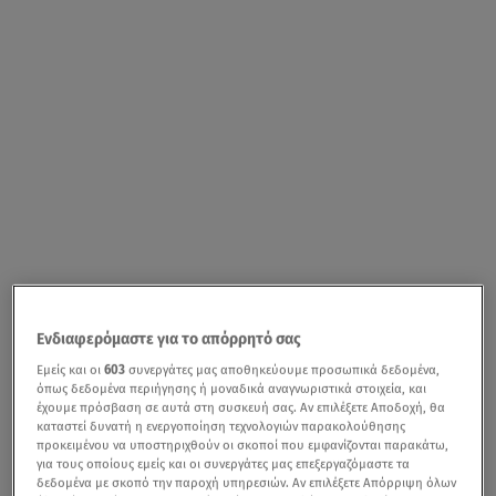
Ενδιαφερόμαστε για το απόρρητό σας
Εμείς και οι
603
συνεργάτες μας αποθηκεύουμε προσωπικά δεδομένα,
όπως δεδομένα περιήγησης ή μοναδικά αναγνωριστικά στοιχεία, και
έχουμε πρόσβαση σε αυτά στη συσκευή σας. Αν επιλέξετε Αποδοχή, θα
καταστεί δυνατή η ενεργοποίηση τεχνολογιών παρακολούθησης
προκειμένου να υποστηριχθούν οι σκοποί που εμφανίζονται παρακάτω,
για τους οποίους εμείς και οι συνεργάτες μας επεξεργαζόμαστε τα
δεδομένα με σκοπό την παροχή υπηρεσιών. Αν επιλέξετε Απόρριψη όλων