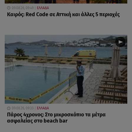
09.08.26, 09:49
ΕΛΛΑΔΑ
Καιρός: Red Code σε Αττική και άλλες 5 περιοχές
09.08.26, 09:33
ΕΛΛΑΔΑ
Πάρος 4χρονος: Στο μικροσκόπιο τα μέτρα
ασφαλείας στο beach bar