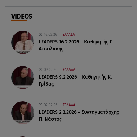
παραλία και οι κοιλιακοί!
VIDEOS
09.08.26 , 10:33
ΕΦΕΤ: Ανακαλείται πασίγνωστη μαρμελάδα
φράουλα
16.02.26
ΕΛΛΑΔΑ
LEADERS 16.2.2026 – Καθηγητής Γ.
Ατσαλάκης
09.08.26 , 10:13
Κορυφώνεται η έξοδος του Αυγούστου -
«Καρφίτσα δεν πέφτει» στα λιμάνια
09.02.26
ΕΛΛΑΔΑ
LEADERS 9.2.2026 – Καθηγητής Κ.
09.08.26 , 10:10
Γρίβας
Ιωάννα Τούνη: «Έβγαλα όλο το βράδυ στο
νοσοκομείο» - Τι συνέβη;
02.02.26
ΕΛΛΑΔΑ
09.08.26 , 10:00
LEADERS 2.2.2026 – Συνταγματάρχης
Σαλάτα ζυμαρικών: 20 ιδέες για εύκολες και
Π. Νάστος
νόστιμες καλοκαιρινές συνταγές
09.08.26 , 09:49