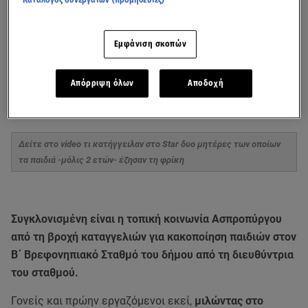
Κατάλογος συνεργατών (προμηθευτές)
Εμφάνιση σκοπών
Απόρριψη όλων
Αποδοχή
Δείτε στο video τι κατήγγειλαν στο Star δυο μητέρες των οποίων
τα παιδιά -μόλις 2 ετών- έζησαν τη φρίκη
Συγκλονισμένη είναι η τοπική κοινωνία Ασπροπύργου
από τη βροχή καταγγελιών για κακοποίηση παιδιών στον
Β΄ Βρεφονηπιακό Σταθμό του δήμου από τη διευθύντρια
του σταθμού.
Γονείς και πρώην εργαζόμενοι εκεί,
μιλώντας στο