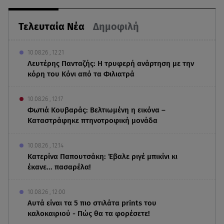
Τελευταία Νέα
Δημοφιλή
10.08.26 , 12:21
Λευτέρης Πανταζής: Η τρυφερή ανάρτηση με την
κόρη του Κόνι από τα Φιλιατρά
10.08.26 , 12:17
Φωτιά Κουβαράς: Βελτιωμένη η εικόνα –
Καταστράφηκε πτηνοτροφική μονάδα
10.08.26 , 12:14
Κατερίνα Παπουτσάκη: Έβαλε ριγέ μπικίνι κι
έκανε... πασαρέλα!
10.08.26 , 12:00
Αυτά είναι τα 5 πιο στιλάτα prints του
καλοκαιριού - Πώς θα τα φορέσετε!