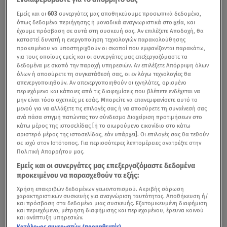
Εμείς και οι
603
συνεργάτες μας αποθηκεύουμε προσωπικά δεδομένα,
όπως δεδομένα περιήγησης ή μοναδικά αναγνωριστικά στοιχεία, και
έχουμε πρόσβαση σε αυτά στη συσκευή σας. Αν επιλέξετε Αποδοχή, θα
καταστεί δυνατή η ενεργοποίηση τεχνολογιών παρακολούθησης
προκειμένου να υποστηριχθούν οι σκοποί που εμφανίζονται παρακάτω,
για τους οποίους εμείς και οι συνεργάτες μας επεξεργαζόμαστε τα
δεδομένα με σκοπό την παροχή υπηρεσιών. Αν επιλέξετε Απόρριψη όλων
όλων ή αποσύρετε τη συγκατάθεσή σας, οι εν λόγω τεχνολογίες θα
απενεργοποιηθούν. Αν απενεργοποιηθούν οι ιχνηλάτες, ορισμένο
περιεχόμενο και κάποιες από τις διαφημίσεις που βλέπετε ενδέχεται να
μην είναι τόσο σχετικές με εσάς. Μπορείτε να επανεμφανίσετε αυτό το
μενού για να αλλάξετε τις επιλογές σας ή να αποσύρετε τη συναίνεσή σας
ανά πάσα στιγμή πατώντας τον σύνδεσμο Διαχείριση προτιμήσεων στο
κάτω μέρος της ιστοσελίδας [ή το αιωρούμενο εικονίδιο στο κάτω
αριστερό μέρος της ιστοσελίδας, εάν υπάρχει]. Οι επιλογές σας θα τεθούν
σε ισχύ στον Ιστότοπος. Για περισσότερες λεπτομέρειες ανατρέξτε στην
Πολιτική Απορρήτου μας.
Εμείς και οι συνεργάτες μας επεξεργαζόμαστε δεδομένα
προκειμένου να παρασχεθούν τα εξής:
Χρήση επακριβών δεδομένων γεωεντοπισμού. Ακριβής σάρωση
χαρακτηριστικών συσκευής για αναγνώριση ταυτότητας. Αποθήκευση ή/
και πρόσβαση στα δεδομένα μιας συσκευής. Εξατομικευμένη διαφήμιση
και περιεχόμενο, μέτρηση διαφήμισης και περιεχομένου, έρευνα κοινού
και ανάπτυξη υπηρεσιών.