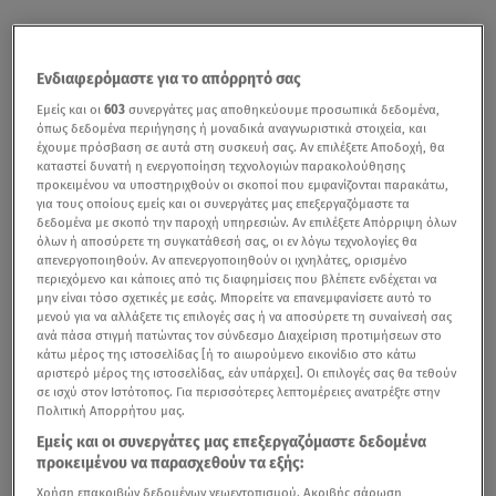
Ενδιαφερόμαστε για το απόρρητό σας
Εμείς και οι
603
συνεργάτες μας αποθηκεύουμε προσωπικά δεδομένα,
όπως δεδομένα περιήγησης ή μοναδικά αναγνωριστικά στοιχεία, και
έχουμε πρόσβαση σε αυτά στη συσκευή σας. Αν επιλέξετε Αποδοχή, θα
καταστεί δυνατή η ενεργοποίηση τεχνολογιών παρακολούθησης
προκειμένου να υποστηριχθούν οι σκοποί που εμφανίζονται παρακάτω,
για τους οποίους εμείς και οι συνεργάτες μας επεξεργαζόμαστε τα
δεδομένα με σκοπό την παροχή υπηρεσιών. Αν επιλέξετε Απόρριψη όλων
όλων ή αποσύρετε τη συγκατάθεσή σας, οι εν λόγω τεχνολογίες θα
απενεργοποιηθούν. Αν απενεργοποιηθούν οι ιχνηλάτες, ορισμένο
περιεχόμενο και κάποιες από τις διαφημίσεις που βλέπετε ενδέχεται να
μην είναι τόσο σχετικές με εσάς. Μπορείτε να επανεμφανίσετε αυτό το
μενού για να αλλάξετε τις επιλογές σας ή να αποσύρετε τη συναίνεσή σας
ανά πάσα στιγμή πατώντας τον σύνδεσμο Διαχείριση προτιμήσεων στο
κάτω μέρος της ιστοσελίδας [ή το αιωρούμενο εικονίδιο στο κάτω
αριστερό μέρος της ιστοσελίδας, εάν υπάρχει]. Οι επιλογές σας θα τεθούν
σε ισχύ στον Ιστότοπος. Για περισσότερες λεπτομέρειες ανατρέξτε στην
Πολιτική Απορρήτου μας.
Εμείς και οι συνεργάτες μας επεξεργαζόμαστε δεδομένα
προκειμένου να παρασχεθούν τα εξής:
Χρήση επακριβών δεδομένων γεωεντοπισμού. Ακριβής σάρωση