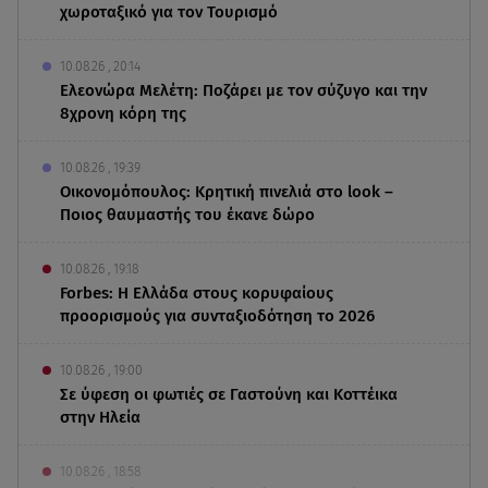
χωροταξικό για τον Τουρισμό
10.08.26 , 20:14
Ελεονώρα Μελέτη: Ποζάρει με τον σύζυγο και την
8χρονη κόρη της
10.08.26 , 19:39
Οικονομόπουλος: Κρητική πινελιά στο look –
Ποιος θαυμαστής του έκανε δώρο
10.08.26 , 19:18
Forbes: Η Ελλάδα στους κορυφαίους
προορισμούς για συνταξιοδότηση το 2026
10.08.26 , 19:00
Σε ύφεση οι φωτιές σε Γαστούνη και Κοττέικα
στην Ηλεία
10.08.26 , 18:58