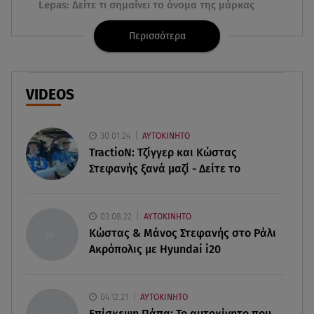
Lepas: Δείτε τι σημαίνει το όνομα της μάρκας
Περισσότερα
10.08.26 , 18:52
Φαρμακείο πρώτων βοηθειών στο αυτοκίνητο: Τι
πρέπει να περιέχει
VIDEOS
10.08.26 , 18:45
Διάσημη ηθοποιός υποδέχθηκε το πρώτο της
παιδί στα 42 της χρόνια
30.01.24
ΑΥΤΟΚΙΝΗΤΟ
TractioN: Τζίγγερ και Κώστας
Στεφανής ξανά μαζί - Δείτε το
10.08.26 , 18:35
Καλογερόπουλος: Πότε και πού θα γίνει η κηδεία
του – Η τελευταία επιθυμία
03.08.22
ΑΥΤΟΚΙΝΗΤΟ
Κώστας & Μάνος Στεφανής στο Ράλι
10.08.26 , 18:12
Ακρόπολις με Hyundai i20
Αυξάνονται οι ώρες υπερωριακής εργασίας των
εποχικών πυροσβεστών
04.12.21
ΑΥΤΟΚΙΝΗΤΟ
10.08.26 , 18:11
Επίσκεψη Πάπα: Το αυτοκίνητο που