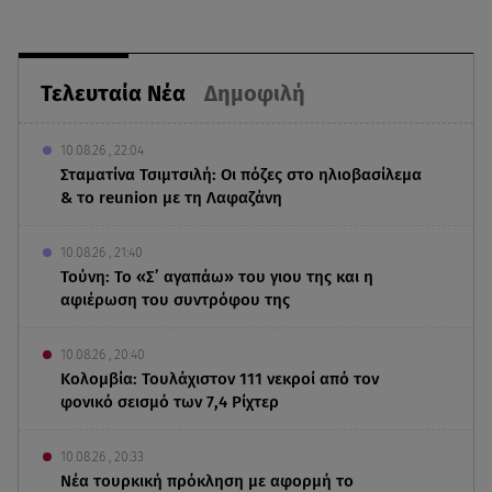
Τελευταία Νέα
Δημοφιλή
10.08.26 , 22:04
Σταματίνα Τσιμτσιλή: Οι πόζες στο ηλιοβασίλεμα
& το reunion με τη Λαφαζάνη
10.08.26 , 21:40
Τούνη: Το «Σ’ αγαπάω» του γιου της και η
αφιέρωση του συντρόφου της
10.08.26 , 20:40
Κολομβία: Τουλάχιστον 111 νεκροί από τον
φονικό σεισμό των 7,4 Ρίχτερ
10.08.26 , 20:33
Νέα τουρκική πρόκληση με αφορμή το