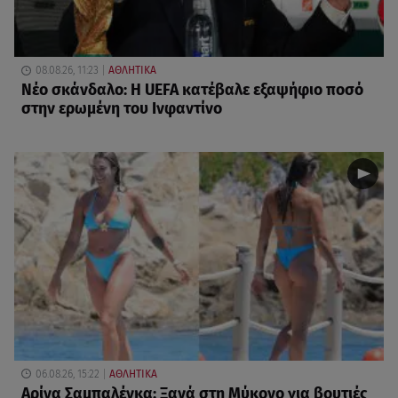
08.08.26, 11:23
ΑΘΛΗΤΙΚΑ
Νέο σκάνδαλο: Η UEFA κατέβαλε εξαψήφιο ποσό
στην ερωμένη του Ινφαντίνο
06.08.26, 15:22
ΑΘΛΗΤΙΚΑ
Αρίνα Σαμπαλένκα: Ξανά στη Μύκονο για βουτιές