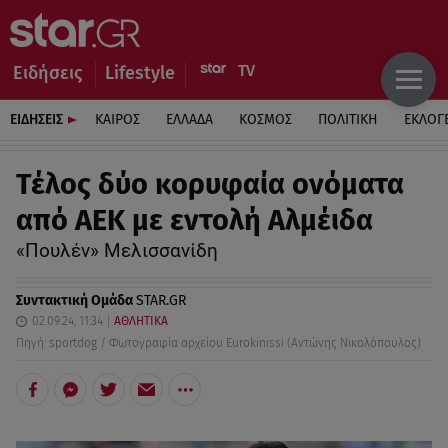
Ειδήσεις
Lifestyle
ΕΙΔΗΣΕΙΣ
ΚΑΙΡΟΣ
ΕΛΛΑΔΑ
ΚΟΣΜΟΣ
ΠΟΛΙΤΙΚΗ
ΕΚΛΟΓ
Τέλος δύο κορυφαία ονόματα
από ΑΕΚ με εντολή Αλμέιδα
«Πουλέν» Μελισσανίδη
Συντακτική Ομάδα
STAR.GR
02.09.24, 11:34
ΑΘΛΗΤΙΚΑ
Πηγή: sportdog / Φωτογραφία αρχείου Eurokinissi (Αντώνης Νικολόπουλος)