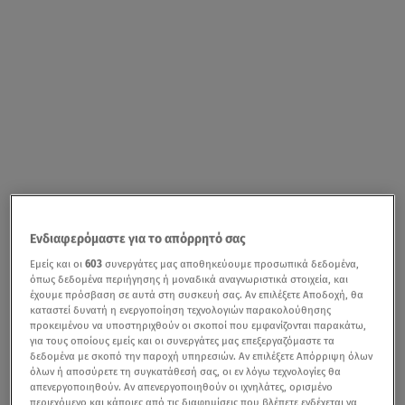
Ενδιαφερόμαστε για το απόρρητό σας
Εμείς και οι
603
συνεργάτες μας αποθηκεύουμε προσωπικά δεδομένα,
όπως δεδομένα περιήγησης ή μοναδικά αναγνωριστικά στοιχεία, και
έχουμε πρόσβαση σε αυτά στη συσκευή σας. Αν επιλέξετε Αποδοχή, θα
καταστεί δυνατή η ενεργοποίηση τεχνολογιών παρακολούθησης
προκειμένου να υποστηριχθούν οι σκοποί που εμφανίζονται παρακάτω,
για τους οποίους εμείς και οι συνεργάτες μας επεξεργαζόμαστε τα
δεδομένα με σκοπό την παροχή υπηρεσιών. Αν επιλέξετε Απόρριψη όλων
όλων ή αποσύρετε τη συγκατάθεσή σας, οι εν λόγω τεχνολογίες θα
απενεργοποιηθούν. Αν απενεργοποιηθούν οι ιχνηλάτες, ορισμένο
περιεχόμενο και κάποιες από τις διαφημίσεις που βλέπετε ενδέχεται να