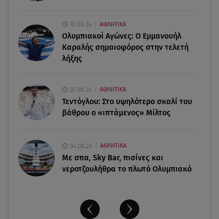
Στέλιο Ράμφο
10.08.24
ΑΘΛΗΤΙΚΑ
10.08.26 , 18:11
Ολυμπιακοί Αγώνες: Ο Εμμανουήλ
Μαριαλένα Ρουμελιώτη: Θηλάζει τον 2 μηνών γιο
Καραλής σημαιοφόρος στην τελετή
της στην παραλία
λήξης
10.08.26 , 17:51
Στο «μικροσκόπιο» τα αιολικά πάρκα όλης της
07.08.24
ΑΘΛΗΤΙΚΑ
χώρας μετά τη φωτιά στη Βοιωτία
Τεντόγλου: Στο υψηλότερο σκαλί του
βάθρου ο «ιπτάμενος» Μίλτος
04.08.24
ΑΘΛΗΤΙΚΑ
Με σπα, Sky Bar, πισίνες και
νεροτζουλήθρα το πλωτό Ολυμπιακό