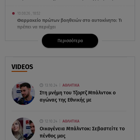
10.08.26 , 18:52
Φαρμακείο πρώτων βοηθειών στο αυτοκίνητο: Τι
πρέπει να περιέχει
Περισσότερα
10.08.26 , 18:45
Διάσημη ηθοποιός υποδέχθηκε το πρώτο της
παιδί στα 42 της χρόνια
VIDEOS
10.08.26 , 18:35
Καλογερόπουλος: Πότε και πού θα γίνει η κηδεία
του – Η τελευταία επιθυμία
13.10.24
ΑΘΛΗΤΙΚΑ
Στη μνήμη του Τζορτζ Μπάλντοκ ο
αγώνας της Εθνικής με
10.08.26 , 18:12
Αυξάνονται οι ώρες υπερωριακής εργασίας των
εποχικών πυροσβεστών
12.10.24
ΑΘΛΗΤΙΚΑ
Οικογένεια Μπάλντοκ: Σεβαστείτε το
10.08.26 , 18:11
πένθος μας
Το προσωπικό «αντίο» της Μάρας Ζαχαρέα στον