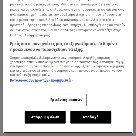
μην είναι τόσο σχετικές με εσάς. Μπορείτε να επανεμφανίσετε αυτό το
μενού για να αλλάξετε τις επιλογές σας ή να αποσύρετε τη συναίνεσή σας
ανά πάσα στιγμή πατώντας τον σύνδεσμο Διαχείριση προτιμήσεων στο
κάτω μέρος της ιστοσελίδας [ή το αιωρούμενο εικονίδιο στο κάτω
αριστερό μέρος της ιστοσελίδας, εάν υπάρχει]. Οι επιλογές σας θα τεθούν
σε ισχύ στον Ιστότοπος. Για περισσότερες λεπτομέρειες ανατρέξτε στην
Πολιτική Απορρήτου μας.
Εμείς και οι συνεργάτες μας επεξεργαζόμαστε δεδομένα
προκειμένου να παρασχεθούν τα εξής:
Χρήση επακριβών δεδομένων γεωεντοπισμού. Ακριβής σάρωση
χαρακτηριστικών συσκευής για αναγνώριση ταυτότητας. Αποθήκευση ή/
και πρόσβαση στα δεδομένα μιας συσκευής. Εξατομικευμένη διαφήμιση
και περιεχόμενο, μέτρηση διαφήμισης και περιεχομένου, έρευνα κοινού
και ανάπτυξη υπηρεσιών.
Κατάλογος συνεργατών (προμηθευτές)
Εμφάνιση σκοπών
Απόρριψη όλων
Αποδοχή