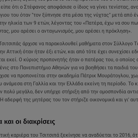
είπε ότι ο Στέφανος αποφάσισε ο ίδιος να γίνει τενίστας, α
 γιου του όταν "τον ξύπνησε στα μέσα της νύχτας" μετά από 
την ηλικία των 9 ετών, λέγοντας του «Πατέρα, έχω να σου πω
στας, μου αρέσει ο ανταγωνισμός, μου αρέσει η πρόκληση».
Τσιτσιπάς άρχισε να παρακολουθεί μαθήματα στον Σύλλογο Τ
ν Αττική όταν ήταν έξι ετών, και από τότε έχει συνεχίσει εδ
αι εκεί. Ο κύριος προπονητής ήταν ο πατέρας του, ο οποίος
νις στο Πανεπιστήμιο Αθηνών για να βοηθήσει τα παιδιά του.
ρχισε να προπονείται στην ακαδημία Πάτρικ Μουράτογλου, χω
υ ανάμεσα στη Γαλλία και την Ελλάδα εκείνη τη περίοδο. Το 
ν πολύ μεγάλο, δεν υπήρχε στήριξη από την ομοσπονδία αντι
Η αδερφή της μητέρας του τον στήριζε οικονομικά και γι' αυ
 και οι διακρίσεις
ική καριέρα του Τσιτσιπά ξεκίνησε να αναδύεται το 2016, ό