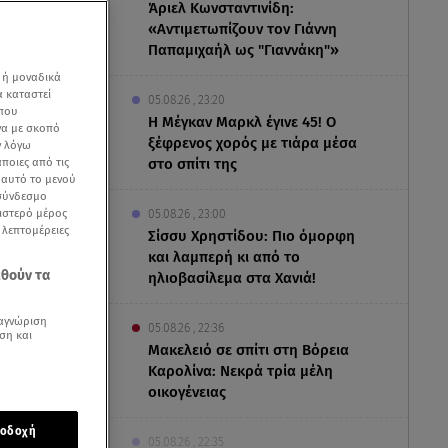
Άριελ Κωνσταντινίδη:
«Αντιμετωπίζουν τον Γιάννη
Παπαμιχαήλ ως "Γιαννάκη"»
 ή μοναδικά
α καταστεί
05.08.26 , 23:20
 που
Η Μέγκαν Μαρκλ έγινε 45! Ο
να με σκοπό
ξέφρενος χορός με τιάρα μέσα
ν λόγω
ποιες από τις
στο σπίτι της
ε αυτό το μενού
 σύνδεσμο
ριστερό μέρος
05.08.26 , 23:00
ς λεπτομέρειες
Σίσσυ Χρηστίδου: Πιο όμορφη
και λαμπερή κι από το
εθούν τα
ηλιοβασίλεμα στα Χανιά!
αγνώριση
05.08.26 , 22:36
ση και
Μακελειό σε σπίτι στη Βόρεια
ίναι ένας
Καρολίνα: Νεκρά τρία μέλη
ίους
οικογένειας
οδοχή
05.08.26 , 22:35