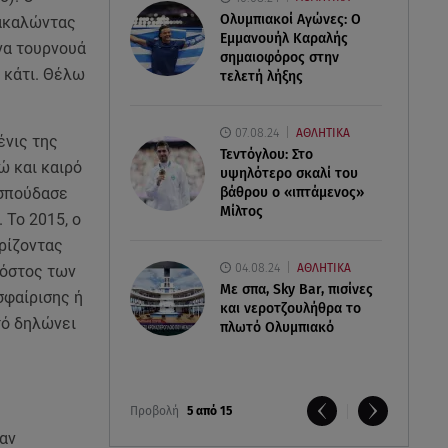
Ολυμπιακοί Αγώνες: Ο
νακαλώντας
Εμμανουήλ Καραλής
ένα τουρνουά
σημαιοφόρος στην
 κάτι. Θέλω
τελετή λήξης
07.08.24
ΑΘΛΗΤΙΚΑ
ένις της
Τεντόγλου: Στο
ώ και καιρό
υψηλότερο σκαλί του
βάθρου ο «ιπτάμενος»
 σπούδασε
Μίλτος
 Το 2015, ο
ρίζοντας
04.08.24
ΑΘΛΗΤΙΚΑ
κόστος των
Με σπα, Sky Bar, πισίνες
σφαίρισης ή
και νεροτζουλήθρα το
τό δηλώνει
πλωτό Ολυμπιακό
Προβολή
5 από 15
ταν