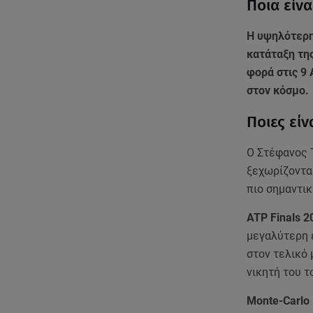
Ποια είν
Η υψηλότερη
κατάταξη της
φορά στις 9
στον κόσμο.
Ποιες είν
Ο Στέφανος Τ
ξεχωρίζοντας
πιο σημαντικ
ATP Finals 2
μεγαλύτερη ε
στον τελικό 
νικητή του τ
Monte-Carlo