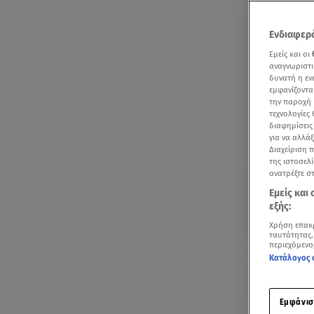
Ενδιαφερό
Εμείς και οι
αναγνωριστι
δυνατή η ε
εμφανίζοντα
την παροχή 
τεχνολογίες
διαφημίσεις
για να αλλά
Διαχείριση 
της ιστοσελί
ανατρέξτε σ
Εμείς και
εξής:
Χρήση επακ
ταυτότητας.
περιεχόμενο
Ο
Στέφανος 
Κατάλογος 
από τους πι
τενίστες της
Εμφάνισ