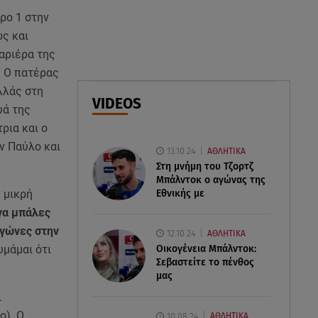
05.08.26 , 20:39
ρο 1 στην
Σύγκρουση ελικοπτέρων: Αυτός
ς και
είναι ο Έλληνας χειριστής που
σκοτώθηκε
αριέρα της
. Ο πατέρας
05.08.26 , 20:36
λλάς στη
VIDEOS
Πόσο καιρό παίρνει σε ένα
υά της
δάσος να πρασινίσει ξανά μετά
ρια και ο
από πυρκαγιά
ον Παύλο και
13.10.24
ΑΘΛΗΤΙΚΑ
Στη μνήμη του Τζορτζ
05.08.26 , 20:15
Μπάλντοκ ο αγώνας της
Πόρτο Γερμενό: Η στιγμή που η
Εθνικής με
ύ μικρή
φωτιά φτάνει στον οικισμό και
γα μπάλες
καίει σπίτια
αγώνες στην
12.10.24
ΑΘΛΗΤΙΚΑ
υμάμαι ότι
Οικογένεια Μπάλντοκ:
Σεβαστείτε το πένθος
μας
ι
ο). Ο
10.08.24
ΑΘΛΗΤΙΚΑ