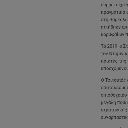
συμμετείχε γ
πραγματικά 
στη Βαρκελών
ηττήθηκε απ
κορυφαίων πα
Το 2019, ο Σ
τον Ντόμινικ
παίκτες της
υποσχόμενου
Ο Τσιτσιπάς 
αποτελεσματ
οπισθόχειρο 
μεγάλη ποικι
στρατηγικής 
συναρπαστικ