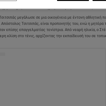
 25χρονου αθλητή στον κόσμο του τένις είναι εντυπωσιακή, 
α χαρακτηρίζεται από επιτυχίες, δυναμισμό και πάθος.
Τσιτσιπάς μεγάλωσε σε μια οικογένεια με έντονη αθλητική π
 Απόστολος Τσιτσιπάς, είναι προπονητής του, ενώ η μητέρα τ
ταν επίσης επαγγελματίας τενίστρια. Από νεαρή ηλικία, ο Στ
τερη κλίση στο τένις, αρχίζοντας την εκπαίδευσή του σε τοπι