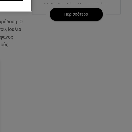
με την
Αλεξάνδρα Νίκα: Η... χρυσή ώρα
στο σκάφος με την καλύτερη
Περισσότερα
παρέα!
αράδοση. Ο
ου, Ιουλία
05.08.26 , 22:27
έφανος
Πόρτο Ράφτη: Bίντεο
Ντοκουμέντο Από Το
κούς
Θανατηφόρο Τροχαίο
05.08.26 , 22:19
Σαμοθράκη: «Μαμά νόμιζες ότι
δε θα σε ξαναδώ;» -Τα πρώτα
λόγια του 22χρονου
05.08.26 , 21:48
Starte - Γιώργος Δουατζής: «Με
θέλγει ιδιαιτέρως κάθε μορφή
τέχνης»