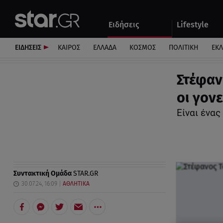
Αθλητικά
Quiz
Ειδήσεις
Lifestyle
Αυτοκίνητο
ΕΙΔΗΣΕΙΣ
ΚΑΙΡΟΣ
ΕΛΛΑΔΑ
ΚΟΣΜΟΣ
ΠΟΛΙΤΙΚΗ
ΕΚ
Στέφανο
οι γονε
Είναι ένας
Συντακτική Ομάδα
STAR.GR
30.07.24, 16:09
ΑΘΛΗΤΙΚΑ