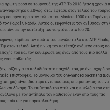
ια πρώτη φορά σε τουρνουά της ATP. Το 2018 ήταν η χρονιά 
αναγνωρίστηκε διεθνώς, όταν έφτασε στον τελικό του τουρν
η και αργότερα στον τελικό του Masters 1000 στο Τορόντο,
ό τον Ραφαέλ Ναδάλ. Αυτές οι εμφανίσεις τον ανέβασαν στη 
ικτών, με την κατάταξή του να φτάνει στο top 20.
τέφανος κέρδισε τον πρώτο του μεγάλο τίτλο στο ATP Finals,
 Τιμ στον τελικό. Αυτή η νίκη τον κατέταξε ανάμεσα στους κ
 εποχής του και τον καθιέρωσε ως έναν από τους πιο πολλά
ς νέους αθλητές.
ξεχωρίζει για το πολυδιάστατο παιχνίδι του, με ένα ισχυρό σε
ικές επιστροφές. Το μοναδικό του one-handed backhand (μο
χτύπημα) είναι ιδιαίτερα εντυπωσιακό, επιτρέποντάς του να 
λία και δύναμη. Το επιθετικό του στυλ και η ευελιξία του στ
ανάλογα με τον αντίπαλο τον καθιστούν έναν από τους πιο
ούς παίκτες για παρακολούθηση.