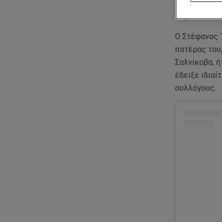
Η άνοδος του
πορεία του ν
Ο Στέφανος 
πατέρας του,
Σαλνίκοβα, ή
έδειξε ιδιαί
συλλόγους.