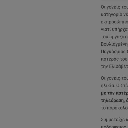
Οι γονείς το
κατηγορία ν
εκπροσώπησε
γιατί υπήρχα
του εργαζότ
Βουλιαγμένη
Παγκόσμιας Ο
πατέρας του 
την Ελισάβετ
Οι γονείς το
ηλικία. Ο Στ
με τον πατέ
τηλεόραση, 
το παρακολο
Συμμετείχε 
ποδόσφαιρο (