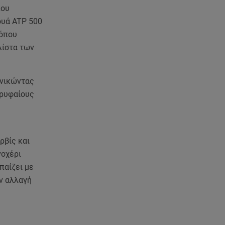
που
ουά ATP 500
 όπου
λίστα των
 νικώντας
ορυφαίους
ρβίς και
νοχέρι
παίζει με
ην αλλαγή