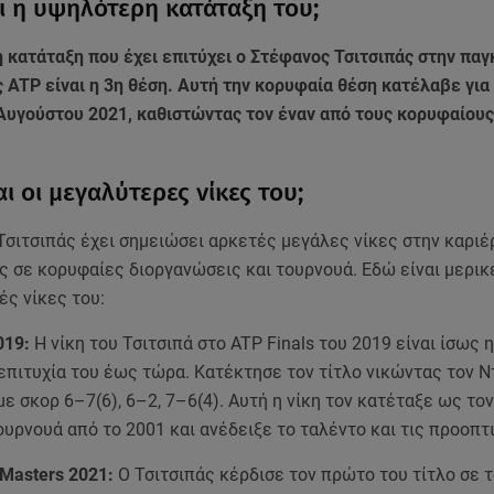
αι η υψηλότερη κατάταξη του;
 κατάταξη που έχει επιτύχει ο Στέφανος Τσιτσιπάς στην παγ
 ATP είναι η 3η θέση. Αυτή την κορυφαία θέση κατέλαβε γι
 Αυγούστου 2021, καθιστώντας τον έναν από τους κορυφαίους
αι οι μεγαλύτερες νίκες του;
σιτσιπάς έχει σημειώσει αρκετές μεγάλες νίκες στην καριέρ
 σε κορυφαίες διοργανώσεις και τουρνουά. Εδώ είναι μερικ
ές νίκες του:
019:
Η νίκη του Τσιτσιπά στο ATP Finals του 2019 είναι ίσως η
πιτυχία του έως τώρα. Κατέκτησε τον τίτλο νικώντας τον Ντ
με σκορ 6–7(6), 6–2, 7–6(4). Αυτή η νίκη τον κατέταξε ως το
ουρνουά από το 2001 και ανέδειξε το ταλέντο και τις προοπτ
 Masters 2021:
Ο Τσιτσιπάς κέρδισε τον πρώτο του τίτλο σε 