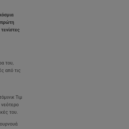
κόσμια
α πρώτη
 τενίστες
α του,
ές από τις
όμινικ Τιμ
ν νεότερο
ικές του.
τουρνουά