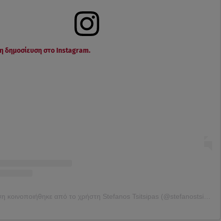
τη δημοσίευση στο Instagram.
Η δημοσίευση κοινοποιήθηκε από το χρήστη Stefanos Tsitsipas (@stefanostsitsipas98)