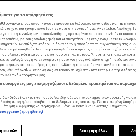
μαστε για το απόρρητό σας
603
συνεργάτες μας αποθηκεύουμε προσωπικά δεδομένα, όπως δεδομένα περιήγησης
κά στοιχεία, και έχουμε πρόσβαση σε αυτά στη συσκευή σας. Αν επιλέξετε Αποδοχή, θ
νεργοποίηση τεχνολογιών παρακολούθησης προκειμένου να υποστηριχθούν οι σκοποί
ι παρακάτω, για τους οποίους εμείς και οι συνεργάτες μας επεξεργαζόμαστε τα δεδομέ
υπηρεσιών. Αν επιλέξετε Απόρριψη όλων όλων ή αποσύρετε τη συγκατάθεσή σας, οι ε
 θα απενεργοποιηθούν. Αν απενεργοποιηθούν οι ιχνηλάτες, ορισμένο περιεχόμενο και κά
 που βλέπετε ενδέχεται να μην είναι τόσο σχετικές με εσάς. Μπορείτε να επανεμφανίσετ
ξετε τις επιλογές σας ή να αποσύρετε τη συναίνεσή σας ανά πάσα στιγμή πατώντας τον
προτιμήσεων στο κάτω μέρος της ιστοσελίδας [ή το αιωρούμενο εικονίδιο στο κάτω α
δας, εάν υπάρχει]. Οι επιλογές σας θα τεθούν σε ισχύ στον Ιστότοπος. Για περισσότερε
την Πολιτική Απορρήτου μας.
Δείτε περισσότερα άρθρα μας στα αποτελέσματα αναζήτησης
 οι συνεργάτες μας επεξεργαζόμαστε δεδομένα προκειμένου να παρασχ
Add star.gr on Google
ριβών δεδομένων γεωεντοπισμού. Ακριβής σάρωση χαρακτηριστικών συσκευής για αν
 Αποθήκευση ή/και πρόσβαση στα δεδομένα μιας συσκευής. Εξατομικευμένη διαφήμι
, μέτρηση διαφήμισης και περιεχομένου, έρευνα κοινού και ανάπτυξη υπηρεσιών.
Τσιτσιπάς
, γεννημένος στις 12 Αυγούστου 1998 στην Αθήνα, ε
συνεργατών (προμηθευτές)
ο διακεκριμένους Έλληνες αθλητές και ένας από τους κορυφα
 γενιάς του
.
η σκοπών
Απόρριψη όλων
Απ