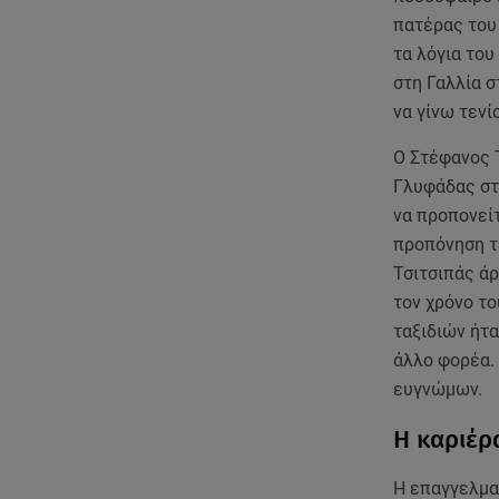
πατέρας του 
τα λόγια του
στη Γαλλία σ
να γίνω τενί
Ο Στέφανος 
Γλυφάδας στη
να προπονείτ
προπόνηση τέ
Τσιτσιπάς ά
τον χρόνο το
ταξιδιών ήτα
άλλο φορέα. 
ευγνώμων.
Η καριέρα
Η επαγγελματ