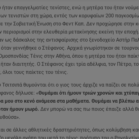
υ ήταν επαγγελματίες τενίστες, ενώ η μητέρα του ήταν νούμε
έων τενιστών στη χώρα, εντός των κορυφαίων 200 παγκοσμίω
 την Σοβιετική Ένωση στο Φεντ Καπ. Δεν προχώρησε στην κ
ν περιορισμοί στην ελευθερία μετακίνησης εκείνη την εποχή
αν ως δάσκαλος της αντισφαίρισης στο ξενοδοχείο Αστήρ Πα
 όταν γεννήθηκε ο Στέφανος. Αρχικά γνωρίστηκαν σε τουρνο
μοσπονδίας Τένις στην Αθήνα, όπου η μητέρα του ήταν παίκτ
ήταν διαιτητής. Ο Στέφανος έχει τρία αδέλφια, τον Πέτρο, τ
, όλοι τους παίκτες του τένις.
υ Τσιτσιπά θυμούνται ότι ο γιος τους άρχιζε να παίζει σε πολ
έφανος δήλωσε: «
Θυμάμαι ότι ήμουν τριών χρονών και χτύπα
ρα μου στο κενό ανάμεσα στα μαθήματα. Θυμάμαι να βλέπω 
όταν ήμουν μωρό.
Δεν μπορώ να σας πω ποιος έπαιζε αλλά θ
υθούσα».
και σε άλλες αθλητικές δραστηριότητες, όπως κολύμβηση κα
η μεγάλη αγάπη του μετά το τένις, πρότυπο του ο Ροναλντίνι