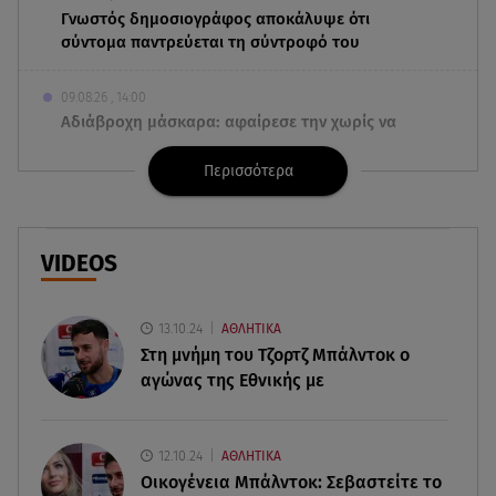
Γνωστός δημοσιογράφος αποκάλυψε ότι
σύντομα παντρεύεται τη σύντροφό του
09.08.26 , 14:00
Αδιάβροχη μάσκαρα: αφαίρεσε την χωρίς να
ταλαιπωρείς τις βλεφερίδες σου
Περισσότερα
09.08.26 , 13:47
Χούθι: «Χτύπησαν» διυλιστήριο της Aramco στη
Σαουδική Αραβία
VIDEOS
09.08.26 , 13:31
Μήλος: Ελικόπτερο προσγειώθηκε στο
13.10.24
ΑΘΛΗΤΙΚΑ
Σαρακήνικο
Στη μνήμη του Τζορτζ Μπάλντοκ ο
αγώνας της Εθνικής με
09.08.26 , 13:30
Μαντόνα για Γουίλιαμ Όρμπιτ: «Η μουσική σου
μου έδωσε ένα μαγικό χαλί»
12.10.24
ΑΘΛΗΤΙΚΑ
Οικογένεια Μπάλντοκ: Σεβαστείτε το