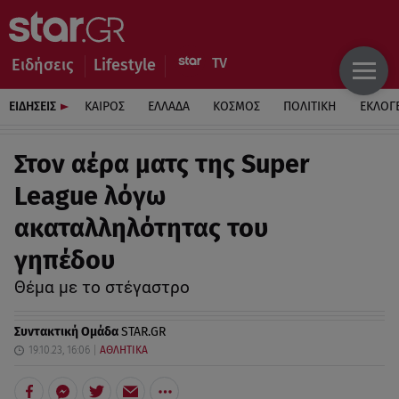
Ειδήσεις
Lifestyle
ΕΙΔΗΣΕΙΣ
ΚΑΙΡΟΣ
ΕΛΛΑΔΑ
ΚΟΣΜΟΣ
ΠΟΛΙΤΙΚΗ
ΕΚΛΟΓ
Στον αέρα ματς της Super
League λόγω
ακαταλληλότητας του
γηπέδου
Θέμα με το στέγαστρο
Συντακτική Ομάδα
STAR.GR
19.10.23, 16:06
ΑΘΛΗΤΙΚΑ