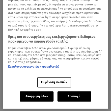
περιεχόμενο και κάποιες από τις διαφημίσεις που βλέπετε ενδέχεται να
μην είναι τόσο σχετικές με εσάς. Μπορείτε να επανεμφανίσετε αυτό το
μενού για να αλλάξετε τις επιλογές σας ή να αποσύρετε τη συναίνεσή σας
ανά πάσα στιγμή πατώντας τον σύνδεσμο Διαχείριση προτιμήσεων στο
κάτω μέρος της ιστοσελίδας [ή το αιωρούμενο εικονίδιο στο κάτω
αριστερό μέρος της ιστοσελίδας, εάν υπάρχει]. Οι επιλογές σας θα τεθούν
σε ισχύ στον Ιστότοπος. Για περισσότερες λεπτομέρειες ανατρέξτε στην
Πολιτική Απορρήτου μας.
Εμείς και οι συνεργάτες μας επεξεργαζόμαστε δεδομένα
προκειμένου να παρασχεθούν τα εξής:
Χρήση επακριβών δεδομένων γεωεντοπισμού. Ακριβής σάρωση
χαρακτηριστικών συσκευής για αναγνώριση ταυτότητας. Αποθήκευση ή/
και πρόσβαση στα δεδομένα μιας συσκευής. Εξατομικευμένη διαφήμιση
και περιεχόμενο, μέτρηση διαφήμισης και περιεχομένου, έρευνα κοινού
και ανάπτυξη υπηρεσιών.
Κατάλογος συνεργατών (προμηθευτές)
Εμφάνιση σκοπών
Απόρριψη όλων
Αποδοχή