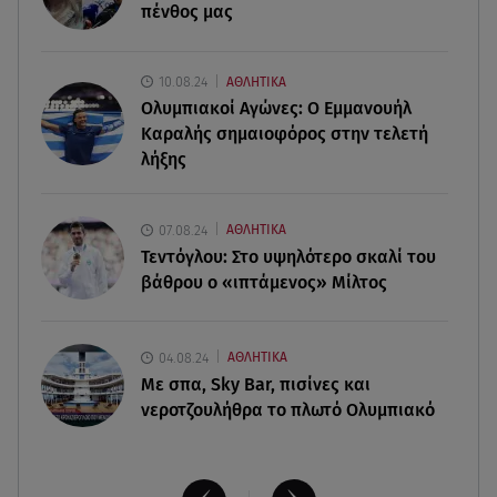
πένθος μας
09.08.26 , 13:15
Σε Red Code και αύριο Αττική και 15 ακόμα
περιοχές - 400 φωτιές σε 10 μέρες
10.08.24
ΑΘΛΗΤΙΚΑ
Ολυμπιακοί Αγώνες: Ο Εμμανουήλ
09.08.26 , 12:54
Καραλής σημαιοφόρος στην τελετή
Βαλέρια Χοψονίδου: Βάφτισε τον γιο της στη
λήξης
Βουλιαγμένη - Το όνομα που πήρε
09.08.26 , 12:44
07.08.24
ΑΘΛΗΤΙΚΑ
Ερυθρός Σταυρός: Άγρια επίθεση σε νοσηλεύτρια
Τεντόγλου: Στο υψηλότερο σκαλί του
στα Επείγοντα
βάθρου ο «ιπτάμενος» Μίλτος
04.08.24
ΑΘΛΗΤΙΚΑ
Με σπα, Sky Bar, πισίνες και
νεροτζουλήθρα το πλωτό Ολυμπιακό