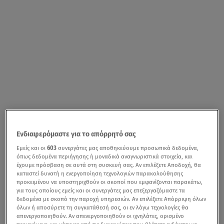
Ενδιαφερόμαστε για το απόρρητό σας
Εμείς και οι
603
συνεργάτες μας αποθηκεύουμε προσωπικά δεδομένα,
όπως δεδομένα περιήγησης ή μοναδικά αναγνωριστικά στοιχεία, και
έχουμε πρόσβαση σε αυτά στη συσκευή σας. Αν επιλέξετε Αποδοχή, θα
καταστεί δυνατή η ενεργοποίηση τεχνολογιών παρακολούθησης
προκειμένου να υποστηριχθούν οι σκοποί που εμφανίζονται παρακάτω,
για τους οποίους εμείς και οι συνεργάτες μας επεξεργαζόμαστε τα
δεδομένα με σκοπό την παροχή υπηρεσιών. Αν επιλέξετε Απόρριψη όλων
όλων ή αποσύρετε τη συγκατάθεσή σας, οι εν λόγω τεχνολογίες θα
απενεργοποιηθούν. Αν απενεργοποιηθούν οι ιχνηλάτες, ορισμένο