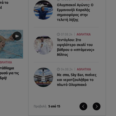
τά το
Ολυμπιακοί Αγώνες: Ο
al
Εμμανουήλ Καραλής
σημαιοφόρος στην
τελετή λήξης
07.08.24
ΑΘΛΗΤΙΚΑ
Τεντόγλου: Στο
υψηλότερο σκαλί του
βάθρου ο «ιπτάμενος»
Μίλτος
ΘΛΗΤΙΚΑ
τάθλημα
04.08.24
ΑΘΛΗΤΙΚΑ
ρυσό για τις
Με σπα, Sky Bar, πισίνες
δρή!
και νεροτζουλήθρα το
πλωτό Ολυμπιακό
Προβολή
5 από 15