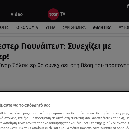
Video
ΛΟΓΕΣ
ΟΙΚΟΝΟΜΙΑ
ΥΓΕΙΑ
ΣΑΝ ΣΗΜΕΡΑ
ΑΘΛΗΤΙΚΑ
ΑΥΤΟ
τερ Γιουνάιτεντ: Συνεχίζει με
ερ!
ύναρ Σόλσκιερ θα συνεχίσει στη θέση του προπονη
μαστε για το απόρρητό σας
603
συνεργάτες μας αποθηκεύουμε προσωπικά δεδομένα, όπως δεδομένα περιήγησης
κά στοιχεία, και έχουμε πρόσβαση σε αυτά στη συσκευή σας. Αν επιλέξετε Αποδοχή, θ
νεργοποίηση τεχνολογιών παρακολούθησης προκειμένου να υποστηριχθούν οι σκοποί
ι παρακάτω, για τους οποίους εμείς και οι συνεργάτες μας επεξεργαζόμαστε τα δεδομέ