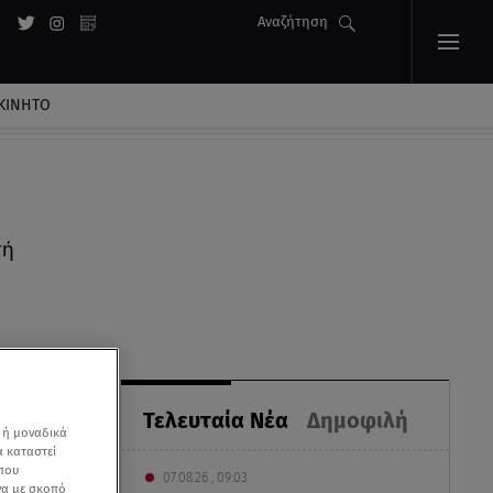
Αναζήτηση
ΚΙΝΗΤΟ
τή
Τελευταία Νέα
Δημοφιλή
 ή μοναδικά
α καταστεί
 που
07.08.26 , 09:03
να με σκοπό