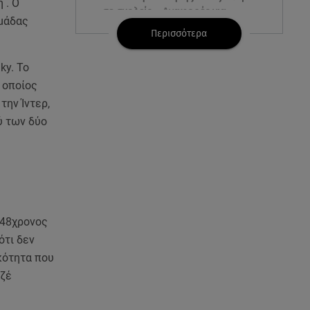
 . Ο
σε σχολείο - Αναφορές για
ομάδας
νεκρούς
Περισσότερα
07.08.26 , 03:00
ky. Το
Εορτολόγιο: Ποιοι γιορτάζουν
 οποίος
στις 7 Αυγούστου
την Ίντερ,
ύ των δύο
06.08.26 , 23:41
Βασιλική Ανδρίτσου: Ξεκίνησε
τις διακοπές με τον σύζυγο και
την κορούλα της
06.08.26 , 23:11
Αγγελική Ηλιάδη ανήμερα του
 48χρονος
Σωτήρος: «Είδα τον Χριστό
ότι δεν
μπροστά μου!»
κότητα που
οζέ
06.08.26 , 22:39
Γαρυφαλλιά Καληφώνη: