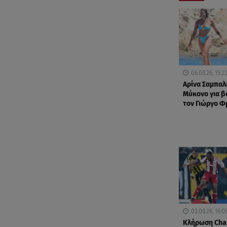
06.08.26, 15:2
Αρίνα Σαμπαλ
Μύκονο για βο
τον Γιώργο 
03.08.26, 16:0
Κλήρωση Cha