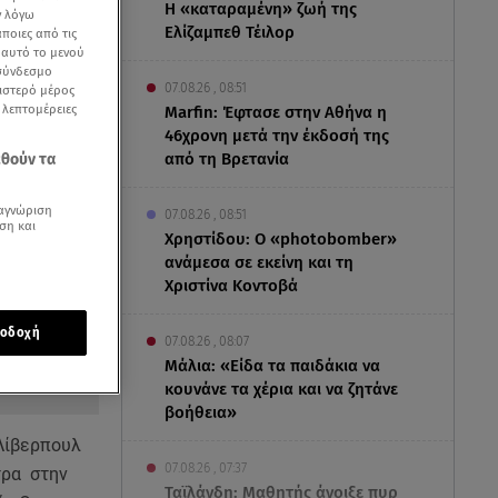
Η «καταραμένη»​​​​​​​ ζωή της
ν λόγω
Ελίζαμπεθ Τέιλορ
ποιες από τις
ε αυτό το μενού
 σύνδεσμο
07.08.26 , 08:51
ριστερό μέρος
ς λεπτομέρειες
Marfin: Έφτασε στην Αθήνα η
46χρονη μετά την έκδοσή της
από τη Βρετανία
εθούν τα
αγνώριση
07.08.26 , 08:51
ση και
Χρηστίδου: Ο «photobomber»
ανάμεσα σε εκείνη και τη
Χριστίνα Κοντοβά
οδοχή
07.08.26 , 08:07
Μάλια: «Είδα τα παιδάκια να
κουνάνε τα χέρια και να ζητάνε
βοήθεια»
 Λίβερπουλ
07.08.26 , 07:37
τρα στην
Ταϊλάνδη: Μαθητής άνοιξε πυρ