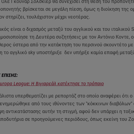
 Όλε Γκούναρ Σόλσκιερ θα συνεχίσει στη θέση του προπονητή
οπονητής βρίσκεται σε μεγάλη πίεση, όμως η διοίκηση της 
ον στηρίζει, τουλάχιστον μέχρι νεοτέρας.
κός είναι ο διχασμός μεταξύ του αγγλικού και του ιταλικού S
μοσιοποίησε τη Δευτέρα συζητήσεις με τον Αντόνιο Κοντε, ο
ερος ύστερα από την κατάκτηση του περσινού σκουντέτο με 
τη το αγγλικό sky υποστήριξε δεν υπήρξε καμία επαφή μεταξ
Europa League: Η Βιγιαρεάλ κατέκτησε το τρόπαιο
μάλιστα υπερθεματίζει με ρεπορτάζ στο οποίο αναφέρει ότι ο
ενημερώθηκε από τους ιθύνοντες των "κόκκινων διαβόλων" 
η αντικατάστασης αυτήν τη στιγμή, αφού δεν υπάρχει η τοξι
αποδυτήρια σε προηγούμενες περιόδους, όπως εκείνη του Ζ