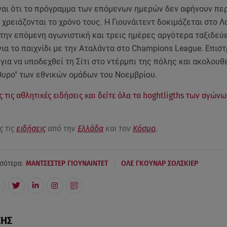
ίναι ότι το πρόγραμμα των επόμενων ημερών δεν αφήνουν περ
 χρειάζονται το χρόνο τους. Η Γιουνάιτεντ δοκιμάζεται στο Λ
την επόμενη αγωνιστική και τρεις ημέρες αργότερα ταξιδεύε
α το παιχνίδι με την Αταλάντα στο Champions League. Επισ
ια να υποδεχθεί τη Σίτι στο ντέρμπι της πόλης και ακολουθ
άθυρο" των εθνικών ομάδων του Νοεμβρίου.
 τις αθλητικές ειδήσεις και δείτε όλα τα hoghtligths των αγών
ς τις
ειδήσεις
από την
Ελλάδα
και τον
Κόσμο
.
|
σότερα:
ΜΑΝΤΣΕΣΤΕΡ ΓΙΟΥΝΑΙΝΤΕΤ
ΟΛΕ ΓΚΟΥΝΑΡ ΣΟΛΣΚΙΕΡ
ΣΗΣ