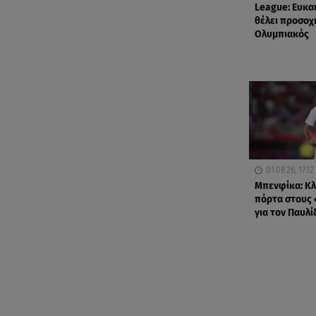
League: Ευκαι
θέλει προσοχ
Ολυμπιακός
01.08.26, 17:12
Μπενφίκα: Κλ
πόρτα στους
για τον Παυλί