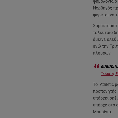
φημολογία ο
Νορβηγός πρ
φέρεται να τ
Χαρακτηριστι
τελευταίο δη
έμεινε ελεύθ
ενώ την Τρί
πλευρών.
Τελικός 
Το Athletic 
προπονητής 
υπάρχει σκέψ
υπήρχε στα 
Μουρίνιο.