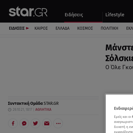
Αθλητικά
Quiz
Ειδήσεις
Lifestyle
Αυτοκίνητο
ΕΙΔΗΣΕΙΣ
ΚΑΙΡΟΣ
ΕΛΛΑΔΑ
ΚΟΣΜΟΣ
ΠΟΛΙΤΙΚΗ
ΕΚ
Μάνστεσ
Σόλσκι
Ο Όλε Γκο
Συντακτική Ομάδα
STAR.GR
Ενδιαφερό
26.10.21, 18:17
ΑΘΛΗΤΙΚΑ
Εμείς και οι
αναγνωριστι
δυνατή η ε
εμφανίζοντα