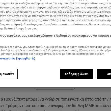
υπηρεσιών. Αν επιλέξετε Απόρριψη όλων όλων ή αποσύρετε τη συγκατάθεσή σας, οι ε
 θα απενεργοποιηθούν. Αν απενεργοποιηθούν οι ιχνηλάτες, ορισμένο περιεχόμενο και κά
 που βλέπετε ενδέχεται να μην είναι τόσο σχετικές με εσάς. Μπορείτε να επανεμφανίσετ
ξετε τις επιλογές σας ή να αποσύρετε τη συναίνεσή σας ανά πάσα στιγμή πατώντας τον
προτιμήσεων στο κάτω μέρος της ιστοσελίδας [ή το αιωρούμενο εικονίδιο στο κάτω α
δας, εάν υπάρχει]. Οι επιλογές σας θα τεθούν σε ισχύ στον Ιστότοπος. Για περισσότερε
την Πολιτική Απορρήτου μας.
 οι συνεργάτες μας επεξεργαζόμαστε δεδομένα προκειμένου να παρασχ
ριβών δεδομένων γεωεντοπισμού. Ακριβής σάρωση χαρακτηριστικών συσκευής για αν
 Αποθήκευση ή/και πρόσβαση στα δεδομένα μιας συσκευής. Εξατομικευμένη διαφήμι
, μέτρηση διαφήμισης και περιεχομένου, έρευνα κοινού και ανάπτυξη υπηρεσιών.
συνεργατών (προμηθευτές)
ότερα άρθρα μας στην αναζήτηση σας
.gr στις επιλογές σας
Δείτε περισσότερα άρθρα μας στα αποτελέσματα αναζήτησης
η σκοπών
Απόρριψη όλων
Απ
Add star.gr on Google
ρ Γιουνάιτεντ μπορεί να γνώρισε ταπεινωτική ήττα από την
Ολντ Τράφορντ ωστόσο όπως αναφέρουν διεθνή ΜΜΕ και κόν