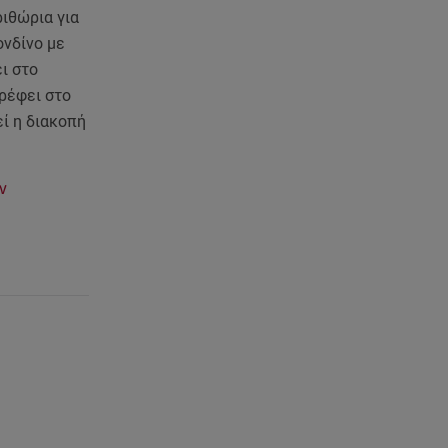
Διακοπές στην Πάρο χωρίς τον
ιθώρια για
Χρήστο Μάστορα
ονδίνο με
ι στο
06.08.26 , 22:12
τρέφει στο
Στην παραλία η Αποστολία Ζώη:
«Γεμάτη αλμύρα»
εί η διακοπή
06.08.26 , 22:10
ων
Κλήρωση Τζόκερ 6/8/2026: Οι
τυχεροί αριθμοί για τα
2.500.000 ευρώ
06.08.26 , 22:02
Σύγκρουση τραμ στη Γερμανία:
25 τραυματίες, 7 σε σοβαρή
κατάσταση
06.08.26 , 21:59
Νέες τουρκικές προκλήσεις στο
Αιγαίο - Αερομαχία με ελληνικά