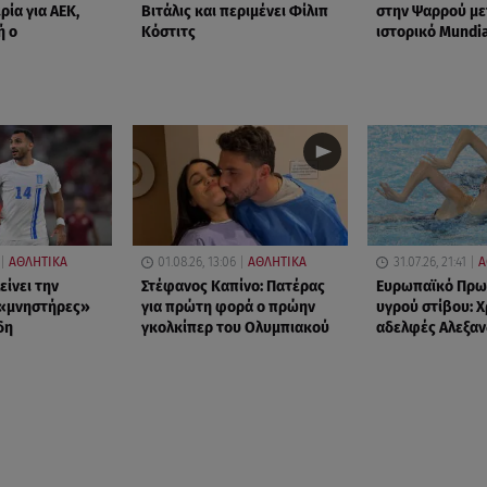
ρία για ΑΕΚ,
Βιτάλις και περιμένει Φίλιπ
στην Ψαρρού με
ή ο
Κόστιτς
ιστορικό Mundi
ΑΘΛΗΤΙΚΑ
01.08.26, 13:06
ΑΘΛΗΤΙΚΑ
31.07.26, 21:41
Α
είνει την
Στέφανος Καπίνο: Πατέρας
Ευρωπαϊκό Πρω
 «μνηστήρες»
για πρώτη φορά ο πρώην
υγρού στίβου: Χ
δη
γκολκίπερ του Ολυμπιακού
αδελφές Αλεξαν