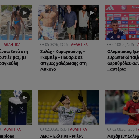
2
ΑΘΛΗΤΙΚΑ
05.08.26, 13:06
ΑΘΛΗΤΙΚΑ
04.08.26, 15:15
ένκα: Ξανά στη
Σαλάχ - Καραγκούνης -
Ολυμπιακός: ξεκ
υτιές μαζί με
Γκομπέρ - Πουαριέ σε
ευρωπαϊκό ταξί
Φραγκούλη
στιγμές χαλάρωσης στη
«ερυθρόλευκων
Μύκονο
...αστέρια
8
ΑΘΛΗΤΙΚΑ
02.08.26, 15:15
ΑΘΛΗΤΙΚΑ
02.08.26, 12:35
mpions
ΑΕΚ: «Έκλεισε» Μίλαν
Μοχάμεντ Σαλάχ