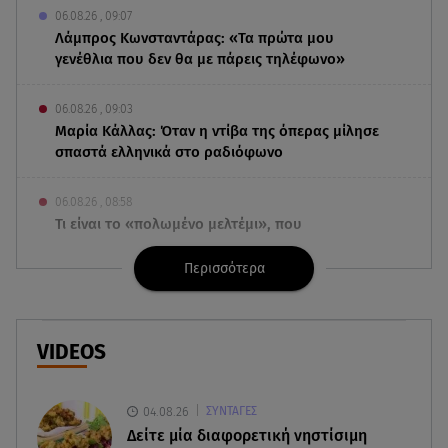
06.08.26 , 09:07
Λάμπρος Κωνσταντάρας: «Τα πρώτα μου
γενέθλια που δεν θα με πάρεις τηλέφωνο»
06.08.26 , 09:03
Μαρία Κάλλας: Όταν η ντίβα της όπερας μίλησε
σπαστά ελληνικά στο ραδιόφωνο
06.08.26 , 08:58
Τι είναι το «πολωμένο μελτέμι», που
τροφοδότησε τις φωτιές σε Αττικοβοιωτία
Περισσότερα
06.08.26 , 08:35
Μυστράς: «Είχε παραπλανήσει ακόμη και την
αδελφή του ο 55χρονος»
VIDEOS
06.08.26 , 08:17
Κατερίνα Καινούργιου: «Γίναμε 4 μηνών» – Η
04.08.26
ΣΥΝΤΑΓΕΣ
ανάρτηση για τη μικρή Ξένια
Δείτε μία διαφορετική νηστίσιμη