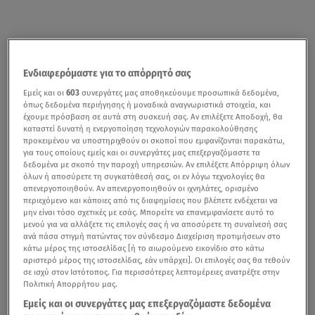
Ενδιαφερόμαστε για το απόρρητό σας
Εμείς και οι
603
συνεργάτες μας αποθηκεύουμε προσωπικά δεδομένα,
όπως δεδομένα περιήγησης ή μοναδικά αναγνωριστικά στοιχεία, και
έχουμε πρόσβαση σε αυτά στη συσκευή σας. Αν επιλέξετε Αποδοχή, θα
καταστεί δυνατή η ενεργοποίηση τεχνολογιών παρακολούθησης
προκειμένου να υποστηριχθούν οι σκοποί που εμφανίζονται παρακάτω,
για τους οποίους εμείς και οι συνεργάτες μας επεξεργαζόμαστε τα
δεδομένα με σκοπό την παροχή υπηρεσιών. Αν επιλέξετε Απόρριψη όλων
όλων ή αποσύρετε τη συγκατάθεσή σας, οι εν λόγω τεχνολογίες θα
απενεργοποιηθούν. Αν απενεργοποιηθούν οι ιχνηλάτες, ορισμένο
περιεχόμενο και κάποιες από τις διαφημίσεις που βλέπετε ενδέχεται να
μην είναι τόσο σχετικές με εσάς. Μπορείτε να επανεμφανίσετε αυτό το
μενού για να αλλάξετε τις επιλογές σας ή να αποσύρετε τη συναίνεσή σας
ανά πάσα στιγμή πατώντας τον σύνδεσμο Διαχείριση προτιμήσεων στο
κάτω μέρος της ιστοσελίδας [ή το αιωρούμενο εικονίδιο στο κάτω
αριστερό μέρος της ιστοσελίδας, εάν υπάρχει]. Οι επιλογές σας θα τεθούν
σε ισχύ στον Ιστότοπος. Για περισσότερες λεπτομέρειες ανατρέξτε στην
Πολιτική Απορρήτου μας.
Εμείς και οι συνεργάτες μας επεξεργαζόμαστε δεδομένα