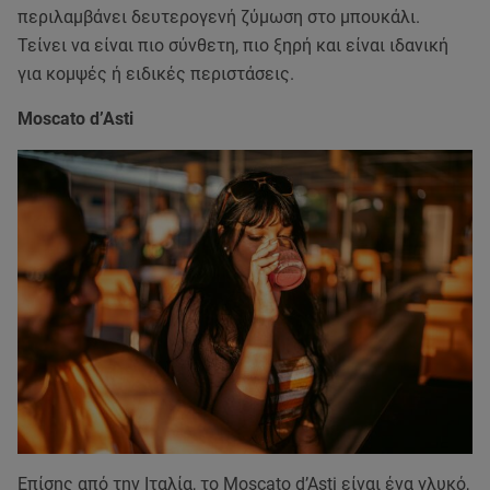
περιλαμβάνει δευτερογενή ζύμωση στο μπουκάλι.
Τείνει να είναι πιο σύνθετη, πιο ξηρή και είναι ιδανική
για κομψές ή ειδικές περιστάσεις.
Moscato d’Asti
Επίσης από την Ιταλία, το Moscato d’Asti είναι ένα γλυκό,