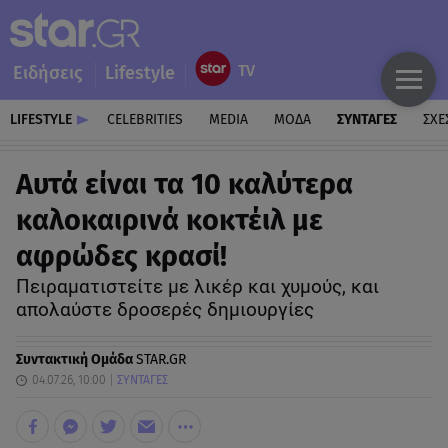
Ειδήσεις
Lifestyle
LIFESTYLE
CELEBRITIES
MEDIA
ΜΟΔΑ
ΣΥΝΤΑΓΕΣ
ΣΧΕ
Αυτά είναι τα 10 καλύτερα
καλοκαιρινά κοκτέιλ με
αφρώδες κρασί!
Πειραματιστείτε με λικέρ και χυμούς, και
απολαύστε δροσερές δημιουργίες
Συντακτική Ομάδα
STAR.GR
04.07.26, 10:00
ΣΥΝΤΑΓΕΣ