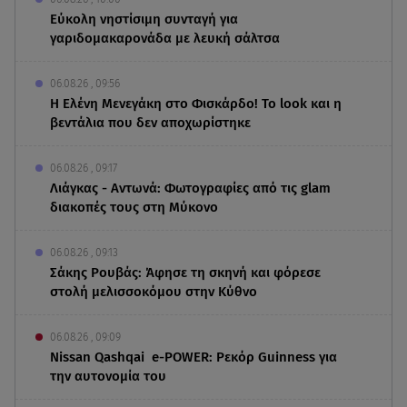
Eύκολη νηστίσιμη συνταγή για
γαριδομακαρονάδα με λευκή σάλτσα
06.08.26 , 09:56
Η Ελένη Μενεγάκη στο Φισκάρδο! Το look και η
βεντάλια που δεν αποχωρίστηκε
06.08.26 , 09:17
Λιάγκας - Αντωνά: Φωτογραφίες από τις glam
διακοπές τους στη Μύκονο
06.08.26 , 09:13
Σάκης Ρουβάς: Άφησε τη σκηνή και φόρεσε
στολή μελισσοκόμου στην Κύθνο
06.08.26 , 09:09
Nissan Qashqai e-POWER: Ρεκόρ Guinness για
την αυτονομία του