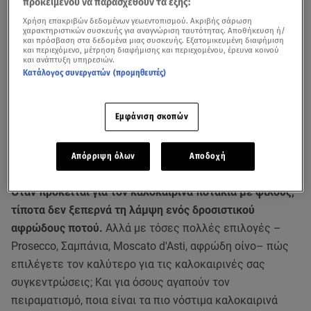
προκειμένου να παρασχεθούν τα εξής:
Χρήση επακριβών δεδομένων γεωεντοπισμού. Ακριβής σάρωση
χαρακτηριστικών συσκευής για αναγνώριση ταυτότητας. Αποθήκευση ή/
και πρόσβαση στα δεδομένα μιας συσκευής. Εξατομικευμένη διαφήμιση
και περιεχόμενο, μέτρηση διαφήμισης και περιεχομένου, έρευνα κοινού
και ανάπτυξη υπηρεσιών.
Κατάλογος συνεργατών (προμηθευτές)
Εμφάνιση σκοπών
Απόρριψη όλων
Αποδοχή
Όταν πρόκειται για τον καλοκαιρινά ποτάκια με φίλους,
τίποτα δεν ξεπερνά τη λάμψη ενός δροσιστικού
αφρώδους ποτού.
Αλλά με τόσες πολλές επιλογές –
Prosecco, Σαμπάνια, Moscato d'Asti, αφρώδη οίνο– πώς
επιλέγετε τον καλύτερο για τις καλοκαιρινές σας
συγκεντρώσεις; Και για όσους αγαπούν τον
πειραματισμό, ποια είναι τα πιο νόστιμα καλοκαιρινά