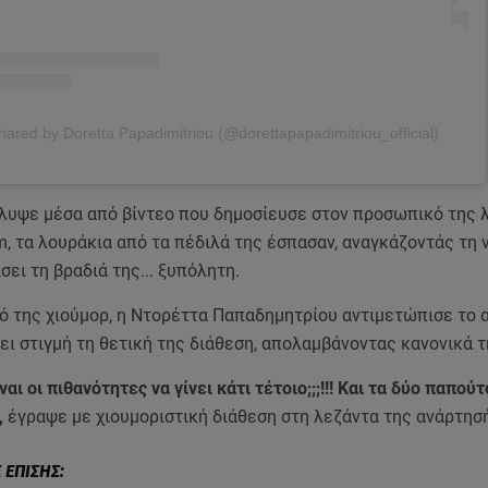
hared by Doretta Papadimitriou (@dorettapapadimitriou_official)
υψε μέσα από βίντεο που δημοσίευσε στον προσωπικό της 
m, τα λουράκια από τα πέδιλά της έσπασαν, αναγκάζοντάς τη 
ίσει τη βραδιά της... ξυπόλητη.
ό της χιούμορ, η Ντορέττα Παπαδημητρίου αντιμετώπισε το
ει στιγμή τη θετική της διάθεση, απολαμβάνοντας κανονικά τ
αι οι πιθανότητες να γίνει κάτι τέτοιο;;;!!! Και τα δύο παπούτ
,
έγραψε με χιουμοριστική διάθεση στη λεζάντα της ανάρτησή