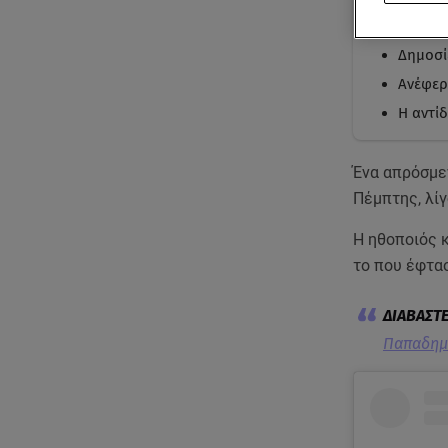
Τα λου
Δημοσί
Ανέφερε
Η αντί
Ένα απρόσμε
Πέμπτης, λίγ
Η ηθοποιός κ
το που έφτα
Παπαδημη