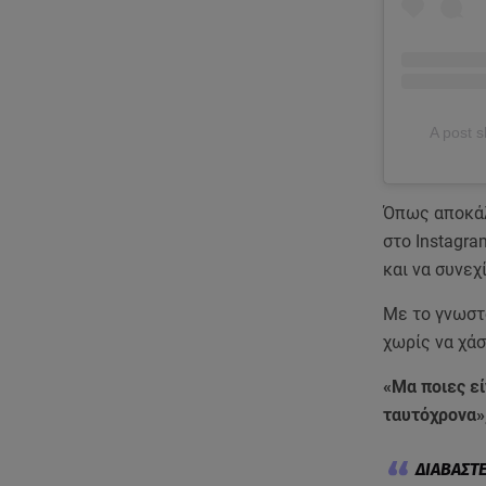
A post s
Όπως αποκάλ
στο Instagra
και να συνεχ
Με το γνωστ
χωρίς να χάσ
«Μα ποιες είν
ταυτόχρονα»