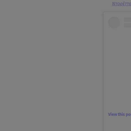
Ντορέττα
View this p