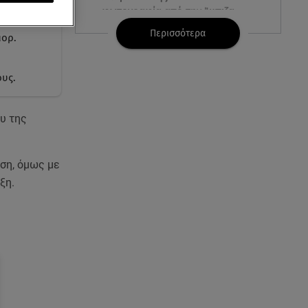
φωτογραφία από την Ίμπιζα
 ξυπόλητη.
Περισσότερα
μορ.
07.08.26 , 15:21
Toyota C-HR: Δέκα χρόνια
ξεχωριστής καινοτομίας και
ους.
επιτυχίας
υ της
07.08.26 , 15:09
Τροχαίο Σέρρες: «Δεν πρόλαβα
να κάνω κάτι κι έπεσε πάνω
ιση, όμως με
μου»
ξη.
07.08.26 , 14:49
Πέθανε η δημοσιογράφος και
πρώην σύζυγος του Βασίλη
Χιώτη, Χριστίνα Πιτουρά
07.08.26 , 14:44
Στεφανίδου: «Κόβει» την ανάσα