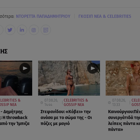
|
σότερα:
ΝΤΟΡΕΤΤΑ ΠΑΠΑΔΗΜΗΤΡΙΟΥ
ΓΚΟΣΙΠ ΝΕΑ & CELEBRITIES
ΣΗΣ
LEBRITIES &
07.08.26,
CELEBRITIES &
07.08.26,
CELE
OSSIP ΝΕΑ
14:44
GOSSIP ΝΕΑ
13:33
GOSS
 - Δημήτρης
Στεφανίδου: «Κόβει» την
Καινούργιου:Πέ
: Η throwback
ανάσα με το σώμα της - Οι
συνεργάτιδά τη
πό την Ίμπιζα
πόζες με μαγιό
λείπεις πάντα κα
πάντα»