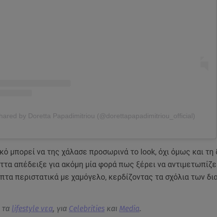
hared by Doretta Papadimitriou (@dorettapapadimitriou_official)
κό μπορεί να της χάλασε προσωρινά το look, όχι όμως και τη
ττα απέδειξε για ακόμη μία φορά πως ξέρει να αντιμετωπίζε
πτα περιστατικά με χαμόγελο, κερδίζοντας τα σχόλια των δ
α τα
lifestyle νεα
, για
Celebrities
και
Media
.