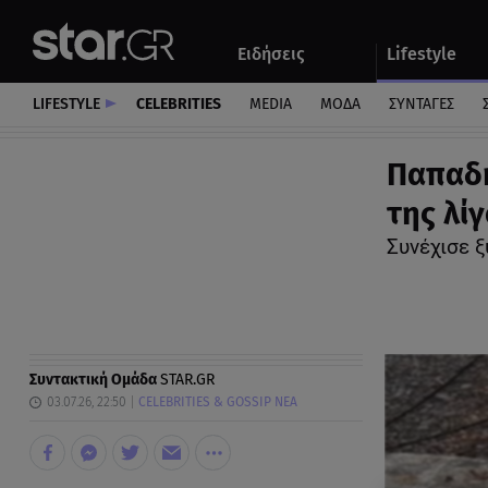
Αθλητικά
Quiz
Ειδήσεις
Lifestyle
Αυτοκίνητο
LIFESTYLE
CELEBRITIES
MEDIA
ΜΟΔΑ
ΣΥΝΤΑΓΕΣ
Παπαδη
της λί
Συνέχισε 
Συντακτική Ομάδα
STAR.GR
03.07.26, 22:50
CELEBRITIES & GOSSIP ΝΕΑ