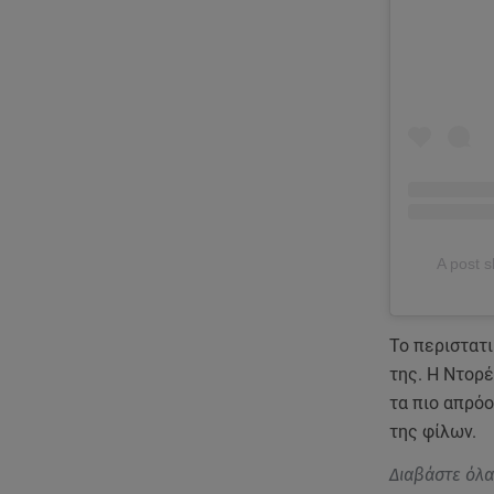
A post s
Το περιστατι
της. Η Ντορέ
τα πιο απρόο
της φίλων.
Διαβάστε όλ