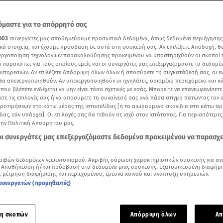
μαστε για το απόρρητό σας
603
συνεργάτες μας αποθηκεύουμε προσωπικά δεδομένα, όπως δεδομένα περιήγησης
κά στοιχεία, και έχουμε πρόσβαση σε αυτά στη συσκευή σας. Αν επιλέξετε Αποδοχή, θ
νεργοποίηση τεχνολογιών παρακολούθησης προκειμένου να υποστηριχθούν οι σκοποί
ι παρακάτω, για τους οποίους εμείς και οι συνεργάτες μας επεξεργαζόμαστε τα δεδομέ
υπηρεσιών. Αν επιλέξετε Απόρριψη όλων όλων ή αποσύρετε τη συγκατάθεσή σας, οι ε
 θα απενεργοποιηθούν. Αν απενεργοποιηθούν οι ιχνηλάτες, ορισμένο περιεχόμενο και κά
 που βλέπετε ενδέχεται να μην είναι τόσο σχετικές με εσάς. Μπορείτε να επανεμφανίσετ
ξετε τις επιλογές σας ή να αποσύρετε τη συναίνεσή σας ανά πάσα στιγμή πατώντας τον
προτιμήσεων στο κάτω μέρος της ιστοσελίδας [ή το αιωρούμενο εικονίδιο στο κάτω α
δας, εάν υπάρχει]. Οι επιλογές σας θα τεθούν σε ισχύ στον Ιστότοπος. Για περισσότερε
την Πολιτική Απορρήτου μας.
Δείτε περισσότερα άρθρα μας στα αποτελέσματα αναζήτησης
 οι συνεργάτες μας επεξεργαζόμαστε δεδομένα προκειμένου να παρασχ
Add star.gr on Google
ριβών δεδομένων γεωεντοπισμού. Ακριβής σάρωση χαρακτηριστικών συσκευής για αν
 Αποθήκευση ή/και πρόσβαση στα δεδομένα μιας συσκευής. Εξατομικευμένη διαφήμι
, μέτρηση διαφήμισης και περιεχομένου, έρευνα κοινού και ανάπτυξη υπηρεσιών.
συνεργατών (προμηθευτές)
α ματιά
-
by STAR AI
έττα Παπαδημητρίου αντιμετώπισε ένα fashion απρόοπτο πριν απ
η σκοπών
Απόρριψη όλων
Απ
τικών.