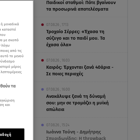
Παιδικοί σταθμοί: Πότε βγαίνουν
τα προσωρινά αποτελέσματα
 ή μοναδικά
07.08.26 , 17:13
α καταστεί
Τροχαίο Σέρρες: «Έχασα τη
 που
σύζυγο και το παιδί μου. Τα
να με σκοπό
έχασα όλα»
ν λόγω
ποιες από τις
ε αυτό το μενού
07.08.26 , 16:03
 σύνδεσμο
ριστερό μέρος
Καιρός: Έρχονται ξανά 40άρια -
ς λεπτομέρειες
Σε ποιες περιοχές
εθούν τα
07.08.26 , 16:00
Ανακάλυψε ξανά τη δύναμή
αγνώριση
σου: μην σε τρομάζει η μυϊκή
ση και
απώλεια
07.08.26 , 15:24
ό event
Ιωάννα Τούνη - Δημήτρης
οδοχή
Σπυριδωνίδης: Η throwback