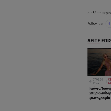
Διαβάστε περισ
Follow us:
ΔΕΙΤΕ ΕΠΙ
07.08.26,
CE
15:24
G
Ιωάννα Τούνη
Σπυριδωνίδης
φωτογραφία α