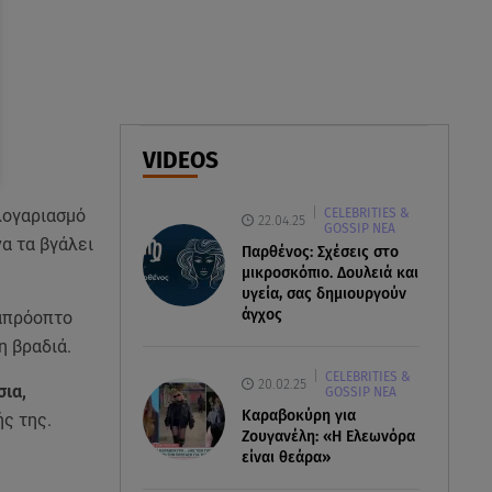
συνεργάτιδά της «Θα μου
λείπεις πάντα και για πάντα»
07.08.26 , 13:16
Γιάννης Στάνκογλου: Δείτε τον
έφηβο με μακριά μαλλιά
VIDEOS
07.08.26 , 13:04
CELEBRITIES &
λογαριασμό
Συνελήφθη 31χρονος για τις
22.04.25
GOSSIP ΝΕΑ
δολοφονίες του «Ζαμπόν» και
να τα βγάλει
Παρθένος: Σχέσεις στο
του Σκαφτούρου
μικροσκόπιο. Δουλειά και
υγεία, σας δημιουργούν
άγχος
 απρόοπτο
η βραδιά.
CELEBRITIES &
20.02.25
σια,
GOSSIP ΝΕΑ
Καραβοκύρη για
ς της.
Ζουγανέλη: «Η Ελεωνόρα
είναι θεάρα»