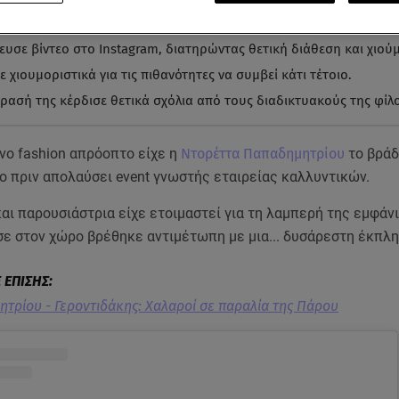
ράκια από τα πέδιλά της έσπασαν, αναγκάζοντάς την να συνεχίσει
ευσε βίντεο στο Instagram, διατηρώντας θετική διάθεση και χιού
 χιουμοριστικά για τις πιθανότητες να συμβεί κάτι τέτοιο.
δρασή της κέρδισε θετικά σχόλια από τους διαδικτυακούς της φίλ
νο fashion απρόοπτο είχε η
Ντορέττα Παπαδημητρίου
το βράδ
ο πριν απολαύσει event γνωστής εταιρείας καλλυντικών.
αι παρουσιάστρια είχε ετοιμαστεί για τη λαμπερή της εμφάν
σε στον χώρο βρέθηκε αντιμέτωπη με μια... δυσάρεστη έκπλη
τρίου - Γεροντιδάκης: Χαλαροί σε παραλία της Πάρου