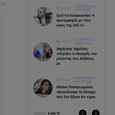
ύση
CELEBRITIES &
24.12.24
GOSSIP ΝΕΑ
Εριέττα Κούρκουλου: Η
φωτογραφία με τους
γιους της από το
CELEBRITIES &
17.12.24
GOSSIP ΝΕΑ
Δημήτρης Ήμελλος:
«Λύγισε» ο αδερφός του
μιλώντας στο Αλήθειες
με
CELEBRITIES &
17.12.24
GOSSIP ΝΕΑ
Ηλιάνα Παπαγεωργίου:
«Ανακάλυψα τη δύναμη
που δεν ήξερα ότι είχα»
Προβολή
5 από 15