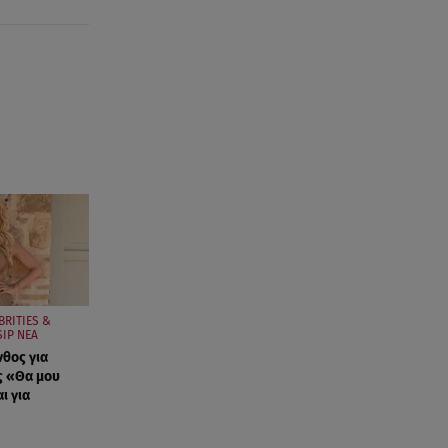
BRITIES &
IP ΝΕΑ
νθος για
ς «Θα μου
ι για