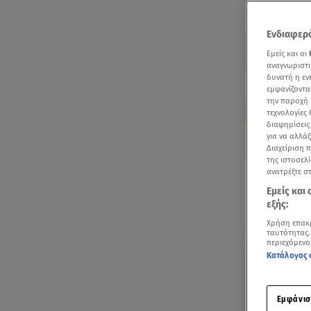
Ενδιαφερό
Εμείς και οι
αναγνωριστι
δυνατή η ε
εμφανίζοντα
την παροχή 
τεχνολογίες
διαφημίσεις
για να αλλά
Διαχείριση 
της ιστοσελί
ανατρέξτε σ
Εμείς και
εξής:
Χρήση επακ
ταυτότητας.
περιεχόμενο
Κατάλογος 
Με μι
Η Ντορ
Εμφάνισ
καλλυν