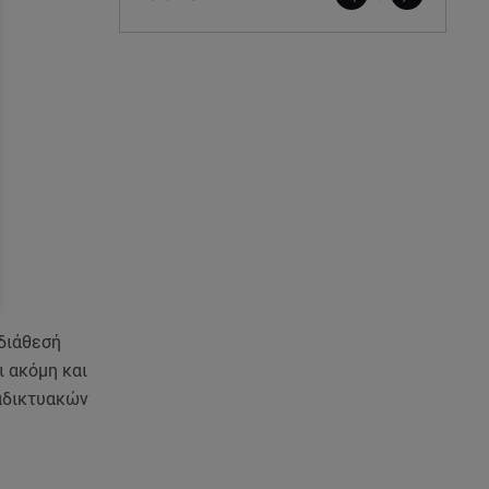
 διάθεσή
ι ακόμη και
ιαδικτυακών