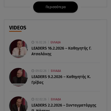
οικογένεια της Λίζα
Περισσότερα
06.08.26 , 19:10
Μπαντέρας: «Η καρδιακή προσβολή ήταν το
καλύτερο πράγμα που μου συνέβη»
VIDEOS
06.08.26 , 18:49
Συντάξεις χηρείας: Τέλος στο «ψαλίδι» μετά την
16.02.26
ΕΛΛΑΔΑ
τριετία
LEADERS 16.2.2026 – Καθηγητής Γ.
Ατσαλάκης
06.08.26 , 18:38
Maxus T60 Max: Στον αγώνα κατά της φωτιάς στο
Πόρτο Γερμενό
09.02.26
ΕΛΛΑΔΑ
LEADERS 9.2.2026 – Καθηγητής Κ.
Γρίβας
06.08.26 , 18:35
Καιρός: Επιστρέφουν οι ισχυροί άνεμοι - Υψηλός
ο κίνδυνος πυρκαγιάς
02.02.26
ΕΛΛΑΔΑ
LEADERS 2.2.2026 – Συνταγματάρχης
06.08.26 , 18:30
Π. Νάστος