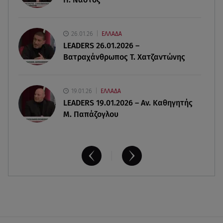
Ελενα Τσαβαλιά: Η throwback φωτογραφία της
με μπικίνι!
26.01.26
ΕΛΛΑΔΑ
06.08.26 , 18:12
LEADERS 26.01.2026 –
Τουρισμός για Όλους 2026-2027: Ποια ΑΦΜ
Βατραχάνθρωπος Τ. Χατζαντώνης
κάνουν σήμερα αίτηση
19.01.26
ΕΛΛΑΔΑ
LEADERS 19.01.2026 – Αν. Καθηγητής
Μ. Παπάζογλου