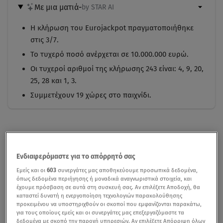
Με μια ματιά
-
by STAR AI
Η κλήρωση του Eurojackpot πραγματοποιήθηκε
στις 3/7.
Το τυχερό ποσό ανέρχεται σε 10.000.000 ευρώ.
Οι τυχεροί αριθμοί της κλήρωσης 243 είναι: 4, 9, 20,
25, 28 και 1, 3.
Συμμετέχουν 19 χώρες στο παιχνίδι.
Ενδιαφερόμαστε για το απόρρητό σας
Εμείς και οι
603
συνεργάτες μας αποθηκεύουμε προσωπικά δεδομένα,
όπως δεδομένα περιήγησης ή μοναδικά αναγνωριστικά στοιχεία, και
έχουμε πρόσβαση σε αυτά στη συσκευή σας. Αν επιλέξετε Αποδοχή, θα
καταστεί δυνατή η ενεργοποίηση τεχνολογιών παρακολούθησης
προκειμένου να υποστηριχθούν οι σκοποί που εμφανίζονται παρακάτω,
για τους οποίους εμείς και οι συνεργάτες μας επεξεργαζόμαστε τα
δεδομένα με σκοπό την παροχή υπηρεσιών. Αν επιλέξετε Απόρριψη όλων