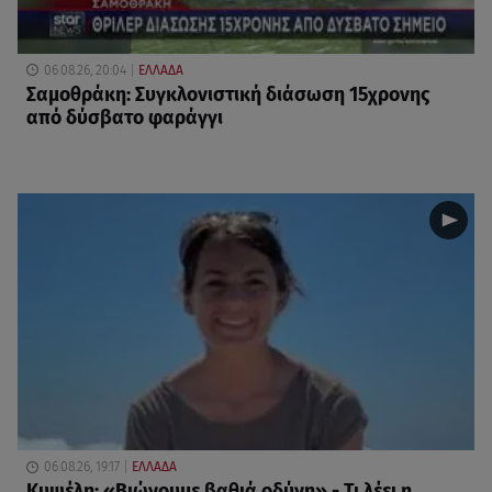
06.08.26, 20:04
ΕΛΛΑΔΑ
Σαμοθράκη: Συγκλονιστική διάσωση 15χρονης
από δύσβατο φαράγγι
06.08.26, 19:17
ΕΛΛΑΔΑ
Κυψέλη: «Βιώνουμε βαθιά οδύνη» - Τι λέει η