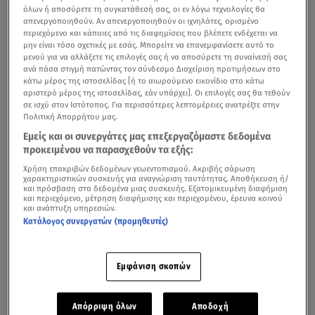
όλων ή αποσύρετε τη συγκατάθεσή σας, οι εν λόγω τεχνολογίες θα
απενεργοποιηθούν. Αν απενεργοποιηθούν οι ιχνηλάτες, ορισμένο
περιεχόμενο και κάποιες από τις διαφημίσεις που βλέπετε ενδέχεται να
μην είναι τόσο σχετικές με εσάς. Μπορείτε να επανεμφανίσετε αυτό το
μενού για να αλλάξετε τις επιλογές σας ή να αποσύρετε τη συναίνεσή σας
ανά πάσα στιγμή πατώντας τον σύνδεσμο Διαχείριση προτιμήσεων στο
κάτω μέρος της ιστοσελίδας [ή το αιωρούμενο εικονίδιο στο κάτω
αριστερό μέρος της ιστοσελίδας, εάν υπάρχει]. Οι επιλογές σας θα τεθούν
σε ισχύ στον Ιστότοπος. Για περισσότερες λεπτομέρειες ανατρέξτε στην
Πολιτική Απορρήτου μας.
Εμείς και οι συνεργάτες μας επεξεργαζόμαστε δεδομένα
προκειμένου να παρασχεθούν τα εξής:
Χρήση επακριβών δεδομένων γεωεντοπισμού. Ακριβής σάρωση
χαρακτηριστικών συσκευής για αναγνώριση ταυτότητας. Αποθήκευση ή/
και πρόσβαση στα δεδομένα μιας συσκευής. Εξατομικευμένη διαφήμιση
και περιεχόμενο, μέτρηση διαφήμισης και περιεχομένου, έρευνα κοινού
και ανάπτυξη υπηρεσιών.
Κατάλογος συνεργατών (προμηθευτές)
Εμφάνιση σκοπών
Απόρριψη όλων
Αποδοχή