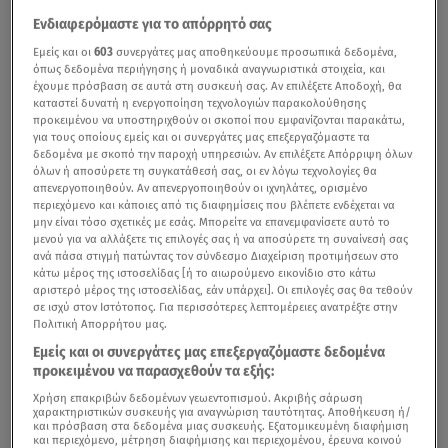
Ενδιαφερόμαστε για το απόρρητό σας
Εμείς και οι
603
συνεργάτες μας αποθηκεύουμε προσωπικά δεδομένα,
όπως δεδομένα περιήγησης ή μοναδικά αναγνωριστικά στοιχεία, και
έχουμε πρόσβαση σε αυτά στη συσκευή σας. Αν επιλέξετε Αποδοχή, θα
καταστεί δυνατή η ενεργοποίηση τεχνολογιών παρακολούθησης
προκειμένου να υποστηριχθούν οι σκοποί που εμφανίζονται παρακάτω,
για τους οποίους εμείς και οι συνεργάτες μας επεξεργαζόμαστε τα
δεδομένα με σκοπό την παροχή υπηρεσιών. Αν επιλέξετε Απόρριψη όλων
όλων ή αποσύρετε τη συγκατάθεσή σας, οι εν λόγω τεχνολογίες θα
απενεργοποιηθούν. Αν απενεργοποιηθούν οι ιχνηλάτες, ορισμένο
περιεχόμενο και κάποιες από τις διαφημίσεις που βλέπετε ενδέχεται να
μην είναι τόσο σχετικές με εσάς. Μπορείτε να επανεμφανίσετε αυτό το
μενού για να αλλάξετε τις επιλογές σας ή να αποσύρετε τη συναίνεσή σας
ανά πάσα στιγμή πατώντας τον σύνδεσμο Διαχείριση προτιμήσεων στο
κάτω μέρος της ιστοσελίδας [ή το αιωρούμενο εικονίδιο στο κάτω
αριστερό μέρος της ιστοσελίδας, εάν υπάρχει]. Οι επιλογές σας θα τεθούν
σε ισχύ στον Ιστότοπος. Για περισσότερες λεπτομέρειες ανατρέξτε στην
Πολιτική Απορρήτου μας.
Εμείς και οι συνεργάτες μας επεξεργαζόμαστε δεδομένα
προκειμένου να παρασχεθούν τα εξής:
Χρήση επακριβών δεδομένων γεωεντοπισμού. Ακριβής σάρωση
χαρακτηριστικών συσκευής για αναγνώριση ταυτότητας. Αποθήκευση ή/
και πρόσβαση στα δεδομένα μιας συσκευής. Εξατομικευμένη διαφήμιση
και περιεχόμενο, μέτρηση διαφήμισης και περιεχομένου, έρευνα κοινού