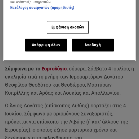
και ανάπτυξη υπηρεσιών.
Κατάλογος συνεργατών (προμηθευτές)
Εμφάνιση σκοπών
Απόρριψη όλων
Αποδοχή
Σύμφωνα με το
Εορτολόγιο
, σήμερα, Σάββατο 4 Ιουλίου, η
εκκλησία τιμά τη μνήμη των Ιερομαρτύρων Δονάτου
Θεοφίλου Θεοδότου και Θεοδώρου, Μαρτύρων
Κυπρίλλης και Αρόας και Λουκίας και Απολλωνίου.
Ο Άγιος Δονάτος (επίσκοπος Λιβύης) εορτάζει στις 4
Ιουλίου. Σύμφωνα με ορισμένους Συναξαριστές,
πρόκειται για επίσκοπο της Λιβύης (ή κατ' άλλους της
Ετρουρίας), ο οποίος έζησε μαρτυρικά χρόνια και
ξεχώρισε για τη φιλανθρωπία του.