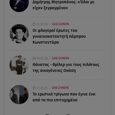
Δημήτρης Μητροπάνος: «Όλοι με
είχαν ξεγραμμένο»
06.08.26 , 07:50
Θεοδωρίδου: «Είσαι η καλύτερη μαμά του
κόσμου» – Το βίντεο που έγινε viral
13.03.26
ΣΑΝ ΣΗΜΕΡΑ
Οι φλογεροί έρωτες του
06.08.26 , 07:29
γυναικοκατακτητή Λάμπρου
Φωτιά τώρα στη Σητεία - Ήχησε το 112
Κωνσταντάρα
06.08.26 , 03:00
Εορτολόγιο: Ποιοι γιορτάζουν στις 6 Αυγούστου
19.02.26
ΣΑΝ ΣΗΜΕΡΑ
Θάνατος - θρίλερ για τους πιλότους
της οικογένειας Ωνάση
21.09.25
ΣΑΝ ΣΗΜΕΡΑ
Το ερωτικό τρίγωνο που έγινε ένα
από τα πιο επιτυχημένα