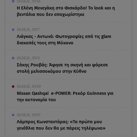
06.08.26 , 09:56
Η Ελένη Μενεγάκη στο Φισκάρδο! Το look και η
βεντάλια που δεν αποχωρίστηκε
06.08.26 , 09:17
Λιάγκας - Αντωνά: Φωτογραφίες από τις glam
διακοπές τους στη Μύκονο
06.08.26 , 09:13
Σάκης Ρουβάς: Άφησε τη σκηνή και φόρεσε
στολή μελισσοκόμου στην Κύθνο
06.08.26 , 09:09
Nissan Qashqai e-POWER: Ρεκόρ Guinness για
την αυτονομία του
06.08.26 , 09:07
Λάμπρος Κωνσταντάρας: «Τα πρώτα μου
γενέθλια που δεν θα με πάρεις τηλέφωνο»