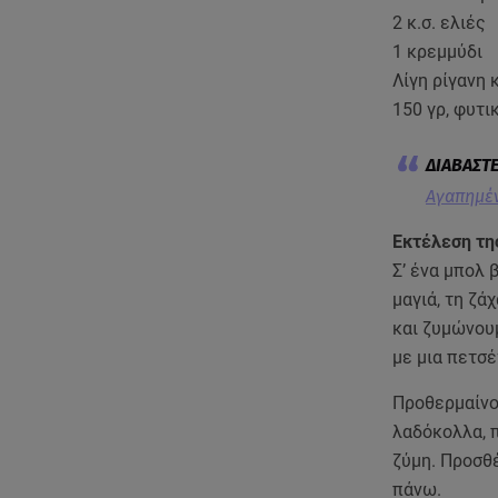
2 κ.σ. ελιές
1 κρεμμύδι
Λίγη ρίγανη 
150 γρ, φυτι
Αγαπημέν
Εκτέλεση τη
Σ’ ένα μπολ 
μαγιά, τη ζά
και ζυμώνουμ
με μια πετσέ
Προθερμαίνου
λαδόκολλα, 
ζύμη. Προσθέ
πάνω.