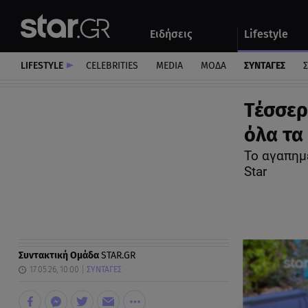
Αθλητικά
Quiz
Ειδήσεις
Lifestyle
Αυτοκίνητο
LIFESTYLE
CELEBRITIES
MEDIA
ΜΟΔΑ
ΣΥΝΤΑΓΕΣ
Σ
Τέσσερ
όλα τα
Το αγαπημ
Star
Συντακτική Ομάδα
STAR.GR
17.05.26, 10:00
ΣΥΝΤΑΓΕΣ