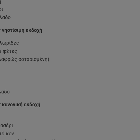
η
ρι
όλαδο
ν νηστίσιμη εκδοχή
 λωρίδες
ε φέτες
ελαφρώς σοταρισμένη)
λαδο
ν κανονική εκδοχή
κασέρι
πέικον