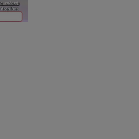
Καιρός: Red Code σε Αττική και
άλλες 5 περιοχές
09.08.26 , 09:15
Opel Astra: Ο «αστραφτερός»
απόγονος του Rekord C
09.08.26 , 09:03
Γουίτνεϊ Χιούστον: Οι
καταχρήσεις ο γάμος και η
κρυφή σχέση με τη βοηθό της
09.08.26 , 08:44
Σοβαρό τροχαίο στο Λαγονήσι:
Τραυματίες δύο αστυνομικοί
της ΔΙΑΣ
09.08.26 , 03:00
Εορτολόγιο: Ποιοι γιορτάζουν
στις 9 Αυγούστου