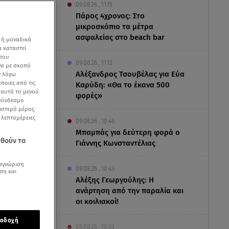
09.08.26 , 11:15
Πάρος 4χρονος: Στο
μικροσκόπιο τα μέτρα
ασφαλείας στο beach bar
 ή μοναδικά
α καταστεί
 που
09.08.26 , 11:12
να με σκοπό
Αλέξανδρος Τσουβέλας για Εύα
ν λόγω
ποιες από τις
Καρύδη: «Θα το έκανα 500
ε αυτό το μενού
φορές»
 σύνδεσμο
ριστερό μέρος
ς λεπτομέρειες
09.08.26 , 10:46
Μπαμπάς για δεύτερη φορά ο
εθούν τα
Γιάννης Κωνσταντέλιας
αγνώριση
09.08.26 , 10:43
ση και
Αλέξης Γεωργούλης: Η
ανάρτηση από την παραλία και
οι κοιλιακοί!
οδοχή
09.08.26 , 10:33