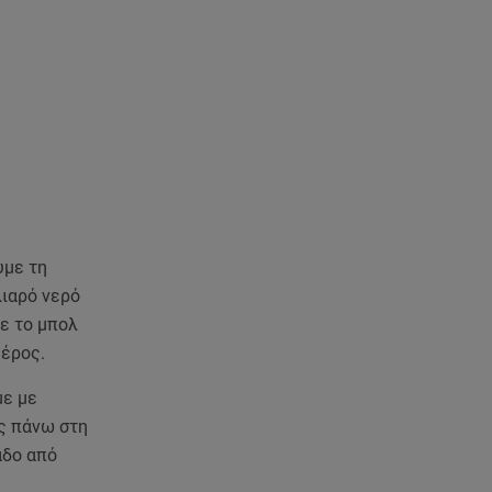
υμε τη
λιαρό νερό
με το μπολ
μέρος.
με με
ς πάνω στη
αδο από