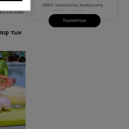
εκατομμύρια
ΕΦΕΤ: Ανακαλείται πασίγνωστη
μαρμελάδα φράουλα
κό και κάθε
Περισσότερα
09.08.26 , 10:13
σεφ των
Κορυφώνεται η έξοδος του
Αυγούστου - «Καρφίτσα δεν
πέφτει» στα λιμάνια
09.08.26 , 10:10
Ιωάννα Τούνη: «Έβγαλα όλο το
βράδυ στο νοσοκομείο» - Τι
συνέβη;
09.08.26 , 10:00
Σαλάτα ζυμαρικών: 20 ιδέες για
εύκολες και νόστιμες
καλοκαιρινές συνταγές
09.08.26 , 09:49