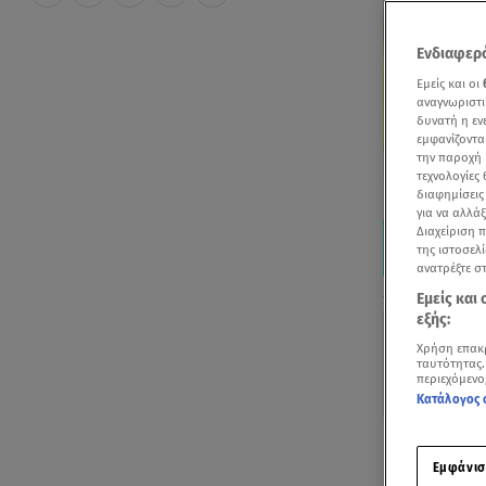
Ενδιαφερό
Εμείς και οι
αναγνωριστι
δυνατή η ε
εμφανίζοντα
την παροχή 
τεχνολογίες
διαφημίσεις
για να αλλά
Διαχείριση 
της ιστοσελί
ανατρέξτε σ
Δείτε τις προτ
Εμείς και
εξής:
Χρήση επακ
ταυτότητας.
περιεχόμενο
Κατάλογος 
Ακούστ
Εμφάνισ