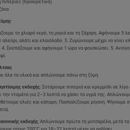
ή πιπεριές (προαιρετικά)
ζάνα
Ζύμης
άζουμε το χλιαρό νερό, τη μαγιά και τη ζάχαρη. Αφήνουμε 5 λε
αλεύρι, αλάτι και ελαιόλαδο. 3. Ζυμώνουμε μέχρι να γίνει ε
 4. Σκεπάζουμε και αφήνουμε 1 ώρα να φουσκώσει. 5. Ανοίγ
ψί.
λτσας
ε όλα τα υλικά και απλώνουμε πάνω στη ζύμη.
ηστίσιμης εκδοχής
: Σοτάρουμε πιπεριά και κρεμμύδι σε λίγο
 την ντομάτα για 2–3 λεπτά να χάσει τα υγρά της. Απλώνου
σθέτουμε ελιές και κάπαρη. Πασπαλίζουμε ρίγανη. Ψήνουμε 
επτά.
ανονικής εκδοχής
, Απλώνουμε πρώτα τη μοτσαρέλα, μετά τα
νουμε στους 200°C για 18–22 λεπτά μέχρι να ροδίσει.