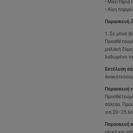
• Μανιτάρια 
• Λίγη παρμε
Παρασκευή 
1. Σε μπολ β
Προσθέτουμε 
μαλακή ζύμη.
λαδωμένο τα
Εκτέλεση σά
Ανακατεύουμ
Παρασκευή ν
Προσθέτουμε
σάλτσα. Προ
για 20–25 λ
Παρασκευή κ
υλικά και ψή