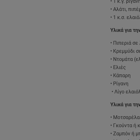
• 1 κ.γ. ρίγαν
• Αλάτι, πιπέ
• 1 κ.σ. ελαι
Υλικά για τη
• Πιπεριά σε
• Κρεμμύδι σ
• Ντομάτα (
• Ελιές
• Κάπαρη
• Ρίγανη
• Λίγο ελαιό
Υλικά για τη
• Μοτσαρέλα
• Γκούντα ή 
• Ζαμπόν ή μ