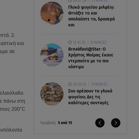
09.07.26
ΣΥΝΤΑΓΕΣ
Γλυκό ψυγείου μιλφέιγ:
Φτιάξτε το και
απολαύστε το, δροσερό
και
πτά. 2.
12.10.25
ΣΥΝΤΑΓΕΣ
λαστική και
Breakfast@Star: O
ουμε σε
Xρήστος Μοίρας έκανε
ντεμπούτο με το πιο
νόστιμο
18.05.25
ΣΥΝΤΑΓΕΣ
Σου αρέσουν τα γλυκά
 ελαιόλαδο.
ψυγείου; Δες τις
με πάνω στη
καλύτερες συνταγές
στους 200°C
Προβολή
5 από 15
 υπόλοιπα