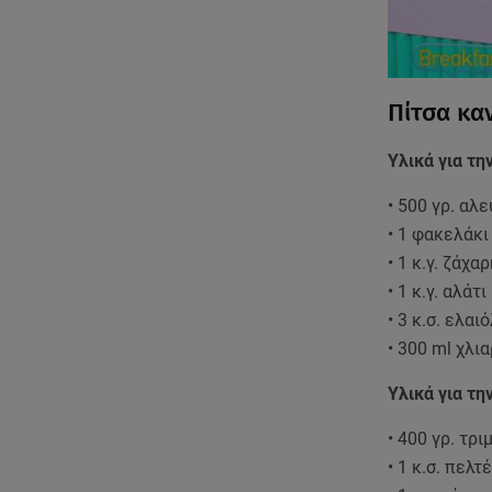
Πίτσα κα
Υλικά για τη
• 500 γρ. αλε
• 1 φακελάκι
• 1 κ.γ. ζάχα
• 1 κ.γ. αλάτι
• 3 κ.σ. ελαι
• 300 ml χλι
Υλικά για τη
• 400 γρ. τρ
• 1 κ.σ. πελτέ