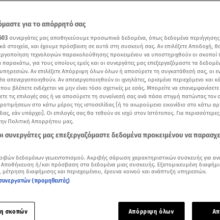
μαστε για το απόρρητό σας
603
συνεργάτες μας αποθηκεύουμε προσωπικά δεδομένα, όπως δεδομένα περιήγησης
κά στοιχεία, και έχουμε πρόσβαση σε αυτά στη συσκευή σας. Αν επιλέξετε Αποδοχή, θ
νεργοποίηση τεχνολογιών παρακολούθησης προκειμένου να υποστηριχθούν οι σκοποί
ι παρακάτω, για τους οποίους εμείς και οι συνεργάτες μας επεξεργαζόμαστε τα δεδομέ
υπηρεσιών. Αν επιλέξετε Απόρριψη όλων όλων ή αποσύρετε τη συγκατάθεσή σας, οι ε
 θα απενεργοποιηθούν. Αν απενεργοποιηθούν οι ιχνηλάτες, ορισμένο περιεχόμενο και κά
 που βλέπετε ενδέχεται να μην είναι τόσο σχετικές με εσάς. Μπορείτε να επανεμφανίσετ
ξετε τις επιλογές σας ή να αποσύρετε τη συναίνεσή σας ανά πάσα στιγμή πατώντας τον
προτιμήσεων στο κάτω μέρος της ιστοσελίδας [ή το αιωρούμενο εικονίδιο στο κάτω α
δας, εάν υπάρχει]. Οι επιλογές σας θα τεθούν σε ισχύ στον Ιστότοπος. Για περισσότερε
την Πολιτική Απορρήτου μας.
άσεις για πίτσα, από τις εκπομπές του Star
 οι συνεργάτες μας επεξεργαζόμαστε δεδομένα προκειμένου να παρασχ
Δείτε περισσότερα άρθρα μας στα αποτελέσματα αναζήτησης
ριβών δεδομένων γεωεντοπισμού. Ακριβής σάρωση χαρακτηριστικών συσκευής για αν
 Αποθήκευση ή/και πρόσβαση στα δεδομένα μιας συσκευής. Εξατομικευμένη διαφήμι
Add star.gr on Google
, μέτρηση διαφήμισης και περιεχομένου, έρευνα κοινού και ανάπτυξη υπηρεσιών.
συνεργατών (προμηθευτές)
ε το άρθρο
5:38
λεπτά
η σκοπών
Απόρριψη όλων
Απ