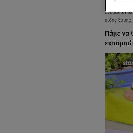
Η
πίτσα
είνα
άνθρωποι σε 
είδος ζύμης
Πάμε να 
εκπομπών