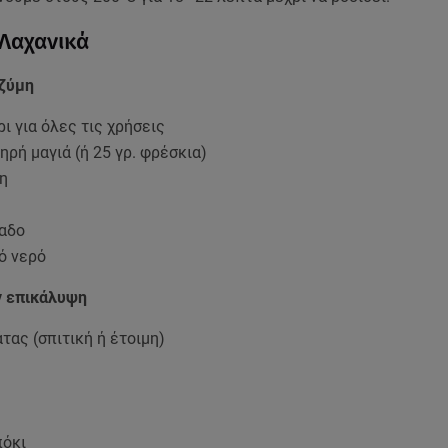
 Λαχανικά
 ζύμη
ρι για όλες τις χρήσεις
ηρή μαγιά (ή 25 γρ. φρέσκια)
ρη
λαδο
ό νερό
ν επικάλυψη
τας (σπιτική ή έτοιμη)
πόκι