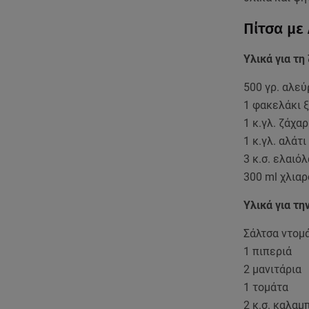
Πίτσα με
Υλικά για τη
500 γρ. αλεύ
1 φακελάκι ξ
1 κ.γλ. ζάχα
1 κ.γλ. αλάτι
3 κ.σ. ελαιό
300 ml χλιαρ
Υλικά για τη
Σάλτσα ντομά
1 πιπεριά
2 μανιτάρια
1 τομάτα
2 κ.σ. καλαμ