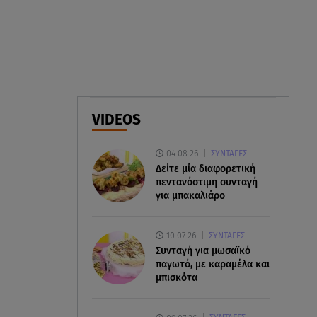
08.08.26 , 23:55
Αττική: Μπαράζ διαρρήξεων –
Λεία 70.000 ευρώ από μεζονέτα
08.08.26 , 23:30
Greek Mafia: Χειροπέδες σε
VIDEOS
«Πίτμπουλ» και «Μπουλντόγκ»
04.08.26
ΣΥΝΤΑΓΕΣ
Δείτε μία διαφορετική
πεντανόστιμη συνταγή
για μπακαλιάρο
10.07.26
ΣΥΝΤΑΓΕΣ
Συνταγή για μωσαϊκό
παγωτό, με καραμέλα και
μπισκότα