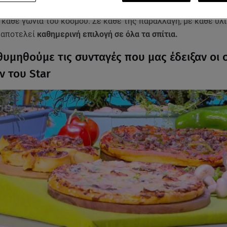
ι ένα από τα πιο αγαπημένα
comfort foods
και το λατρεύουν 
κάθε γωνιά του κόσμου. Σε κάθε της παραλλαγή, με κάθε υλι
, αποτελεί
καθημερινή επιλογή σε όλα τα σπίτια.
θυμηθούμε τις συνταγές που μας έδειξαν οι 
 του Star