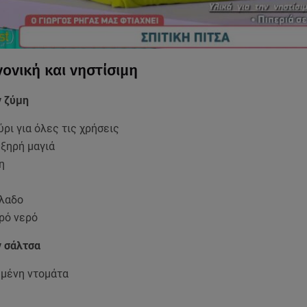
νονική και νηστίσιμη
ν ζύμη
ύρι για όλες τις χρήσεις
 ξηρή μαγιά
ρη
όλαδο
αρό νερό
ν σάλτσα
ιμμένη ντομάτα