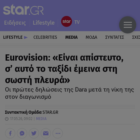
Ειδήσεις
Lifestyle
LIFESTYLE
CELEBRITIES
MEDIA
ΜΟΔΑ
ΣΥΝΤΑΓΕΣ
ΣΧΕ
Eurovision: «Είναι απίστευτο,
σ’ αυτό το ταξίδι έμεινα στη
σωστή πλευρά»
Οι πρώτες δηλώσεις της Dara μετά τη νίκη της
στον διαγωνισμό
Συντακτική Ομάδα
STAR.GR
17.05.26, 09:02
MEDIA