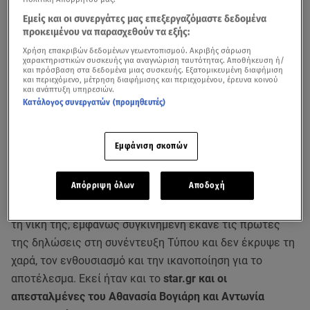
Εμείς και οι συνεργάτες μας επεξεργαζόμαστε δεδομένα
προκειμένου να παρασχεθούν τα εξής:
Χρήση επακριβών δεδομένων γεωεντοπισμού. Ακριβής σάρωση
χαρακτηριστικών συσκευής για αναγνώριση ταυτότητας. Αποθήκευση ή/
και πρόσβαση στα δεδομένα μιας συσκευής. Εξατομικευμένη διαφήμιση
και περιεχόμενο, μέτρηση διαφήμισης και περιεχομένου, έρευνα κοινού
και ανάπτυξη υπηρεσιών.
Κατάλογος συνεργατών (προμηθευτές)
Εμφάνιση σκοπών
Η
Dara
με το
«Bangaranga»
πήρε την πρωτιά στη φετινή
Απόρριψη όλων
Αποδοχή
Eurovision
, φέρνοντας για πρώτη φορά τη
Βουλγαρία
στην κορυφή του διάσημου μουσικού διαγωνισμού. Μετά
τη νίκη της, εμφανώς συγκινημένη έκανε τις πρώτες
της δηλώσεις στη συνέντευξη Τύπου και δεν έκρυψε τη
χαρά, τον ενθουσιασμό και την ικανοποίηση για το
αποτέλεσμα. Εκεί ήταν και το
star.gr και οι
απεσταλμένες του Αθανασία Βογιάρη και Αντωνία