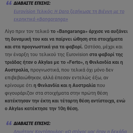
Eurovision Τελικός: Η Dara ξεσήκωσε τη Βιέννη με το
εκρηκτικό «Bangaranga»
Λίγο πριν τον τελικό
το «Bangaranga» άρχισε να αυξάνει
τη δυναμική του και να παίρνει ώθηση στα στοιχήματα
και στα προγνωστικά για τα φαβορί.
Ωστόσο, μέχρι και
την έναρξη του τελικού της Eurovision
στα φαβορί της
τριάδας ήταν ο Akylas με το «Ferto», η Φινλανδία και η
Αυστραλία,
προγνωστικά, που τελικά όχι μόνο δεν
επιβεβαιώθηκαν, αλλά έπεσαν εντελώς έξω, αν
κρίνουμε ότι
η Φινλανδία και η Αυστραλία
που
φιγουράριζαν στα στοιχήματα στην πρώτη θέση
κατέκτησαν την έκτη και τέταρτη θέση αντίστοιχα, ενώ
ο Akylas κατέκτησε την 10η θέση.
Δημήτρης Κοντόπουλος: «Ο στόχος μας ήταν η δεκάδα