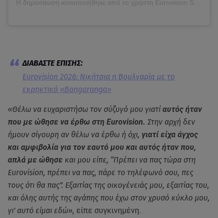
Η δημοσίευση κοινοποιήθηκε από το χρήστη Eurovision Song Contest (@eurovision)
Eurovision 2026: Νικήτρια η Βουλγαρία με το
εκρηκτικό «Bangaranga»
«Θέλω να ευχαριστήσω τον σύζυγό μου γιατί
αυτός ήταν
που με ώθησε να έρθω στη Eurovision.
Στην αρχή δεν
ήμουν σίγουρη αν θέλω να έρθω ή όχι,
γιατί είχα άγχος
και αμφιβολία για τον εαυτό μου και αυτός ήταν που,
απλά με ώθησε
και μου είπε, “Πρέπει να πας τώρα στη
Eurovision, πρέπει να πας, πάρε το τηλέφωνό σου, πες
τους ότι θα πας”. Εξαιτίας της οικογένειάς μου, εξαιτίας του,
και όλης αυτής της αγάπης που έχω στον χρυσό κύκλο μου,
γι' αυτό είμαι εδώ»,
είπε συγκινημένη.