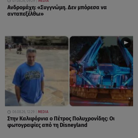
07.08.26, 09:29
MEDIA
Ανδρομάχη: «Συγγνώμη. Δεν μπόρεσα να
ανταπεξέλθω»
06.08.26, 12:29
MEDIA
Στην Καλιφόρνια ο Πέτρος Πολυχρονίδης: Οι
φωτογραφίες από τη Disneyland