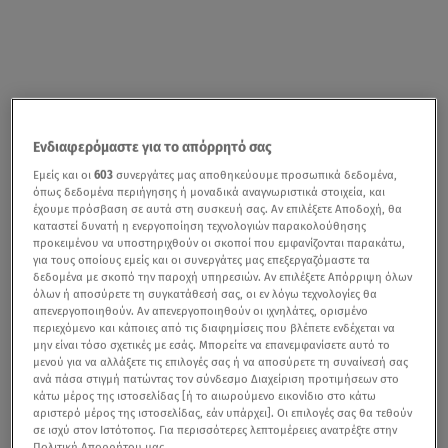
Ενδιαφερόμαστε για το απόρρητό σας
Εμείς και οι
603
συνεργάτες μας αποθηκεύουμε προσωπικά δεδομένα,
όπως δεδομένα περιήγησης ή μοναδικά αναγνωριστικά στοιχεία, και
έχουμε πρόσβαση σε αυτά στη συσκευή σας. Αν επιλέξετε Αποδοχή, θα
καταστεί δυνατή η ενεργοποίηση τεχνολογιών παρακολούθησης
προκειμένου να υποστηριχθούν οι σκοποί που εμφανίζονται παρακάτω,
για τους οποίους εμείς και οι συνεργάτες μας επεξεργαζόμαστε τα
δεδομένα με σκοπό την παροχή υπηρεσιών. Αν επιλέξετε Απόρριψη όλων
όλων ή αποσύρετε τη συγκατάθεσή σας, οι εν λόγω τεχνολογίες θα
απενεργοποιηθούν. Αν απενεργοποιηθούν οι ιχνηλάτες, ορισμένο
περιεχόμενο και κάποιες από τις διαφημίσεις που βλέπετε ενδέχεται να
μην είναι τόσο σχετικές με εσάς. Μπορείτε να επανεμφανίσετε αυτό το
μενού για να αλλάξετε τις επιλογές σας ή να αποσύρετε τη συναίνεσή σας
ανά πάσα στιγμή πατώντας τον σύνδεσμο Διαχείριση προτιμήσεων στο
κάτω μέρος της ιστοσελίδας [ή το αιωρούμενο εικονίδιο στο κάτω
αριστερό μέρος της ιστοσελίδας, εάν υπάρχει]. Οι επιλογές σας θα τεθούν
σε ισχύ στον Ιστότοπος. Για περισσότερες λεπτομέρειες ανατρέξτε στην
Πολιτική Απορρήτου μας.