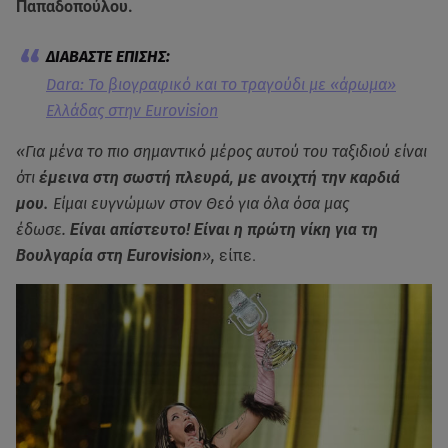
Παπαδοπούλου.
Dara: Το βιογραφικό και το τραγούδι με «άρωμα»
Ελλάδας στην Eurovision
«Για μένα το πιο σημαντικό μέρος αυτού του ταξιδιού είναι
ότι
έμεινα στη σωστή πλευρά, με ανοιχτή την καρδιά
μου.
Είμαι ευγνώμων στον Θεό για όλα όσα μας
έδωσε.
Είναι απίστευτο! Είναι η πρώτη νίκη για τη
Βουλγαρία στη Eurovision
»,
είπε.