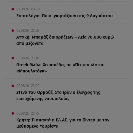
09.08.26 , 03:00
Εορτολόγιο: Ποιοι γιορτάζουν στις 9 Αυγούστου
08.08.26 , 23:55
Αττική: Μπαράζ διαρρήξεων – Λεία 70.000 ευρώ
από μεζονέτα
08.08.26 , 23:30
Greek Mafia: Χειροπέδες σε «Πίτμπουλ» και
«Μπουλντόγκ»
08.08.26 , 23:00
Στενά του Ορμούζ: Στο Ιράν ο έλεγχος της
εισερχόμενης ναυσιπλοΐας
08.08.26 , 22:45
Κρήτη: Τι απαντά η ΕΛ.ΑΣ. για το βίντεο με τον
μεθυσμένο τουρίστα