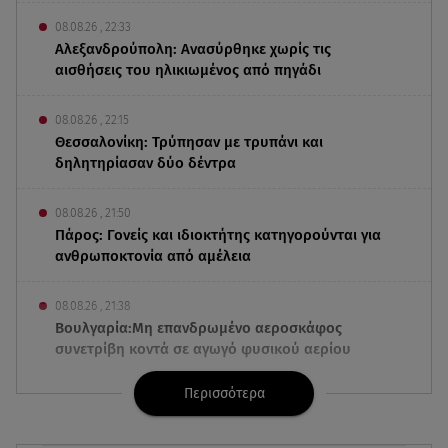
08.08.26 , 22:33
Αλεξανδρούπολη: Ανασύρθηκε χωρίς τις
αισθήσεις του ηλικιωμένος από πηγάδι
08.08.26 , 22:15
Θεσσαλονίκη: Τρύπησαν με τρυπάνι και
δηλητηρίασαν δύο δέντρα
08.08.26 , 21:50
Πάρος: Γονείς και ιδιοκτήτης κατηγορούνται για
ανθρωποκτονία από αμέλεια
08.08.26 , 21:38
Βουλγαρία:Μη επανδρωμένο αεροσκάφος
συνετρίβη κοντά σε αγωγό φυσικού αερίου
Περισσότερα
08.08.26 , 21:32
Φωτιά στην Αττικοβοιωτία: Ενέργεια ίση με έξι
ατομικές βόμβες