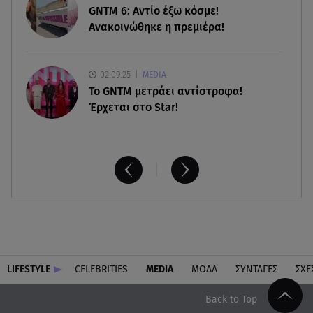
πιθανόν από πυροβολισμό
GNTM 6: Αντίο έξω κόσμε!
Ανακοινώθηκε η πρεμιέρα!
02.09.25
MEDIA
Το GNTM μετράει αντίστροφα!
Έρχεται στο Star!
LIFESTYLE
CELEBRITIES
MEDIA
ΜΟΔΑ
ΣΥΝΤΑΓΕΣ
ΣΧΕ
Back to Top