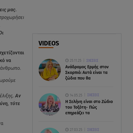
07.08.26 , 18:34
εις μας.
Έξοδος Αυγούστου: Στο 100% η
 προχωρήσει
πληρότητα για Κυκλάδες
,
Οι
07.08.26 , 17:44
Παιδικοί σταθμοί: Πότε βγαίνουν
VIDEOS
τα προσωρινά αποτελέσματα
σχετίζονται
κό να
25.11.25
ΣΧΕΣΕΙΣ
Ανάδρομος Ερμής στον
ν άνθρωπο.
Σκορπιό: Αυτά είναι τα
ζώδια που θα
εωρούμε
14.05.25
έλιξης
. Αν
ΣΧΕΣΕΙΣ
H Σελήνη είναι στο Ζώδιο
ύνη, τότε
του Τοξότη- Πώς
επηρεάζει τα
να
27.03.25
ΣΧΕΣΕΙΣ