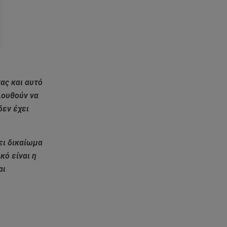
ας και αυτό
λουθούν να
δεν έχει
ει δικαίωμα
κό είναι η
αι