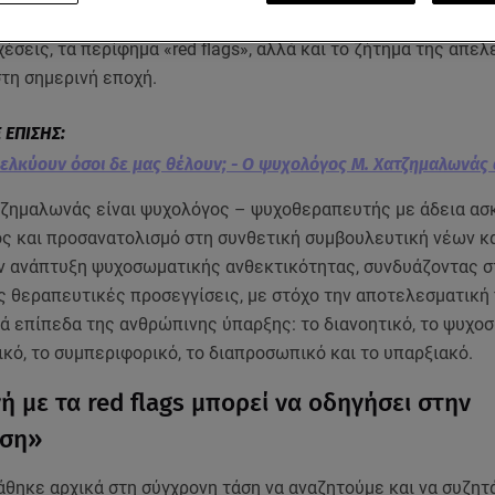
υτής
Μάνος Χατζημαλωνάς
για μια ειλικρινή συζήτηση γύρω 
έσεις, τα περίφημα «red flags», αλλά και το ζήτημα της απ
τη σημερινή εποχή.
ς ελκύουν όσοι δε μας θέλουν; - Ο ψυχολόγος Μ. Χατζημαλωνάς
ζημαλωνάς είναι ψυχολόγος – ψυχοθεραπευτής με άδεια α
ς και προσανατολισμό στη συνθετική συμβουλευτική νέων κα
ην ανάπτυξη ψυχοσωματικής ανθεκτικότητας, συνδυάζοντας σ
ς θεραπευτικές προσεγγίσεις, με στόχο την αποτελεσματική
ά επίπεδα της ανθρώπινης ύπαρξης: το διανοητικό, το ψυχοσ
κό, το συμπεριφορικό, το διαπροσωπικό και το υπαρξιακό.
ή με τα red flags μπορεί να οδηγήσει στην
ση»
άθηκε αρχικά στη σύγχρονη τάση να αναζητούμε και να συζητ