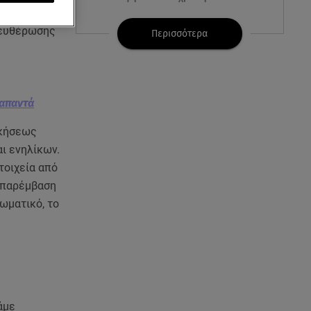
από τις
ελευθέρωσης
07.08.26 , 21:17
Περισσότερα
Κλήρωση Eurojackpot
7/8/2026: Οι τυχεροί αριθμοί για
τα 32.000.000 ευρώ
 απαντά
07.08.26 , 21:03
Σε τρία επίπεδα οι παραβιάσεις
σκήσεως
της Τουρκίας στο Αιγαίο
ι ενηλίκων.
τοιχεία από
07.08.26 , 21:00
 παρέμβαση
MINI Aceman E: Τα αξεσουάρ για
ωματικό, το
περιπετειώδεις διαδρομές
07.08.26 , 20:47
Χανιά: Νεκρή βρέθηκε
αγνοούμενη - Ξέφυγε από
αστυνομικούς που την
εντόπισαν
άμε