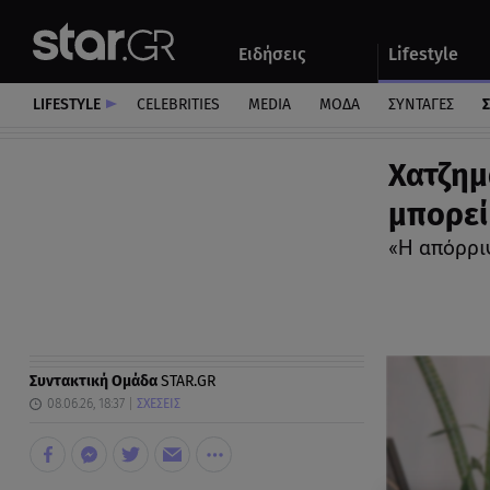
Αθλητικά
Quiz
Ειδήσεις
Lifestyle
Αυτοκίνητο
LIFESTYLE
CELEBRITIES
MEDIA
ΜΟΔΑ
ΣΥΝΤΑΓΕΣ
Σ
Χατζημ
μπορεί
«Η απόρρι
Συντακτική Ομάδα
STAR.GR
08.06.26, 18:37
ΣΧΕΣΕΙΣ