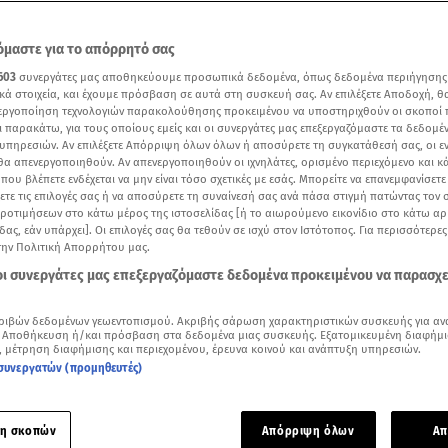
μαστε για το απόρρητό σας
603
συνεργάτες μας αποθηκεύουμε προσωπικά δεδομένα, όπως δεδομένα περιήγησης
κά στοιχεία, και έχουμε πρόσβαση σε αυτά στη συσκευή σας. Αν επιλέξετε Αποδοχή, θ
νεργοποίηση τεχνολογιών παρακολούθησης προκειμένου να υποστηριχθούν οι σκοποί
ι παρακάτω, για τους οποίους εμείς και οι συνεργάτες μας επεξεργαζόμαστε τα δεδομέ
υπηρεσιών. Αν επιλέξετε Απόρριψη όλων όλων ή αποσύρετε τη συγκατάθεσή σας, οι ε
 θα απενεργοποιηθούν. Αν απενεργοποιηθούν οι ιχνηλάτες, ορισμένο περιεχόμενο και κά
 που βλέπετε ενδέχεται να μην είναι τόσο σχετικές με εσάς. Μπορείτε να επανεμφανίσετ
ξετε τις επιλογές σας ή να αποσύρετε τη συναίνεσή σας ανά πάσα στιγμή πατώντας τον
προτιμήσεων στο κάτω μέρος της ιστοσελίδας [ή το αιωρούμενο εικονίδιο στο κάτω α
δας, εάν υπάρχει]. Οι επιλογές σας θα τεθούν σε ισχύ στον Ιστότοπος. Για περισσότερε
λωνάς - Η συνέντευξη στο star.gr και την Κατερίνα Καραγιάννη
την Πολιτική Απορρήτου μας.
 οι συνεργάτες μας επεξεργαζόμαστε δεδομένα προκειμένου να παρασχ
Δείτε περισσότερα άρθρα μας στα αποτελέσματα αναζήτησης
ριβών δεδομένων γεωεντοπισμού. Ακριβής σάρωση χαρακτηριστικών συσκευής για αν
Add star.gr on Google
 Αποθήκευση ή/και πρόσβαση στα δεδομένα μιας συσκευής. Εξατομικευμένη διαφήμι
, μέτρηση διαφήμισης και περιεχομένου, έρευνα κοινού και ανάπτυξη υπηρεσιών.
συνεργατών (προμηθευτές)
ε το άρθρο
3:37
λεπτά
η σκοπών
Απόρριψη όλων
Απ
θητο χώρο του στο Θησείο μάς υποδέχθηκε ο ψυχολόγος –