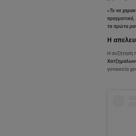
«Το να χαρα
πραγματικά, 
τα πρώτα ρα
Η απελε
Η συζήτηση 
Χατζημαλω
γυναικεία χε