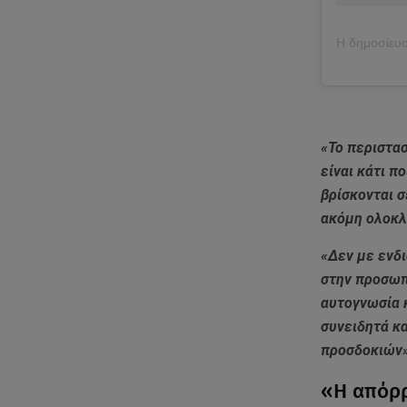
«Το περιστα
είναι κάτι π
βρίσκονται σ
ακόμη ολοκ
«Δεν με ενδι
στην προσωπι
αυτογνωσία κ
συνειδητά κ
προσδοκιών
«Η απόρρ