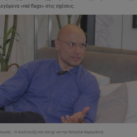
εγόμενα «red flags» στις σχέσεις.
λωνάς - Η συνέντευξη στο star.gr και την Κατερίνα Καραγιάννη