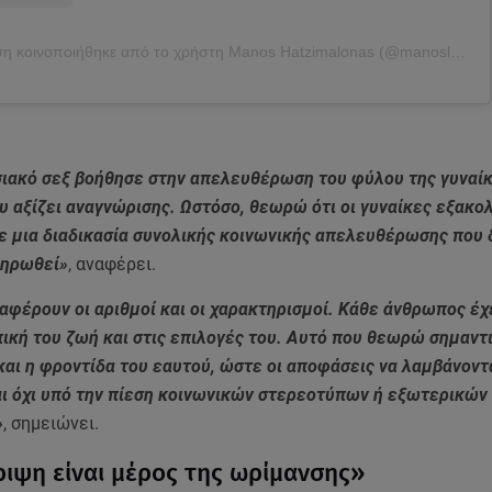
Η δημοσίευση κοινοποιήθηκε από το χρήστη Manos Hatzimalonas (@manoslonas)
σιακό σεξ βοήθησε στην απελευθέρωση του φύλου της γυναίκ
ου αξίζει αναγνώρισης. Ωστόσο, θεωρώ ότι οι γυναίκες εξακο
ε μια διαδικασία συνολικής κοινωνικής απελευθέρωσης που 
ληρωθεί»
, αναφέρει.
αφέρουν οι αριθμοί και οι χαρακτηρισμοί. Κάθε άνθρωπος έχ
κή του ζωή και στις επιλογές του. Αυτό που θεωρώ σημαντι
αι η φροντίδα του εαυτού, ώστε οι αποφάσεις να λαμβάνοντ
αι όχι υπό την πίεση κοινωνικών στερεοτύπων ή εξωτερικών
»
, σημειώνει.
ιψη είναι μέρος της ωρίμανσης»