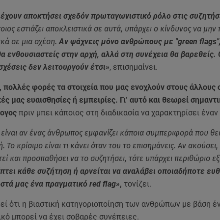
s έχουν αποκτήσει σχεδόν πρωταγωνιστικό ρόλο στις συζητήσ
οιος εστιάζει αποκλειστικά σε αυτά, υπάρχει ο κίνδυνος να μην
ικά σε μια σχέση.
Αν ψάχνεις μόνο ανθρώπους με "green flags"
α ενθουσιαστείς στην αρχή, αλλά στη συνέχεια θα βαρεθείς. 
σχέσεις δεν λειτουργούν έτσι»
, επισημαίνει.
 πολλές φορές τα στοιχεία που μας ενοχλούν στους άλλους 
ς μας ευαισθησίες ή εμπειρίες. Γι’ αυτό και θεωρεί σημαντι
λογος
πριν μπει κάποιος στη διαδικασία να χαρακτηρίσει ένα
 είναι αν ένας άνθρωπος εμφανίζει κάποια συμπεριφορά που θ
 Το κρίσιμο είναι τι κάνει όταν του το επισημάνεις. Αν ακούσει,
εί και προσπαθήσει να το συζητήσει, τότε υπάρχει περιθώριο εξ
πτει κάθε συζήτηση ή αρνείται να αναλάβει οποιαδήποτε ευθ
τά μας ένα πραγματικό red flag»
,
τονίζει.
εί ότι η βιαστική κατηγοριοποίηση των ανθρώπων με βάση έ
κό μπορεί να έχει σοβαρές συνέπειες.