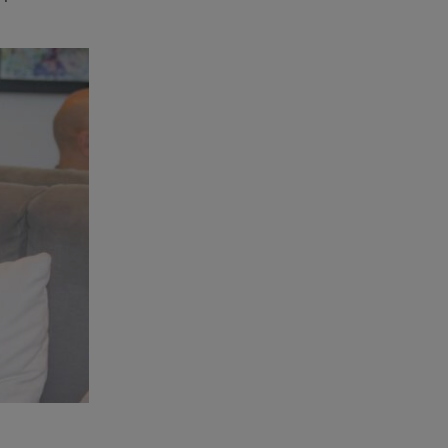
07.08.26 , 20:18
Μυστράς: Κρίσιμος για το
κατηγορητήριο ο χρόνος
θανάτου του 90χρονου
07.08.26 , 20:13
Κυψέλη: Tι βρέθηκε στο
διαμέρισμα της 38χρονης Λίζα
07.08.26 , 19:15
Συντάξεις Σεπτεμβρίου: Πότε θα
μπουν τα χρήματα στους
λογαριασμούς
07.08.26 , 18:45
Φωτιά στο Στεφάνι Κορίνθου:
Μήνυμα από το 112 -
Σηκώθηκαν εναέρια μέσα