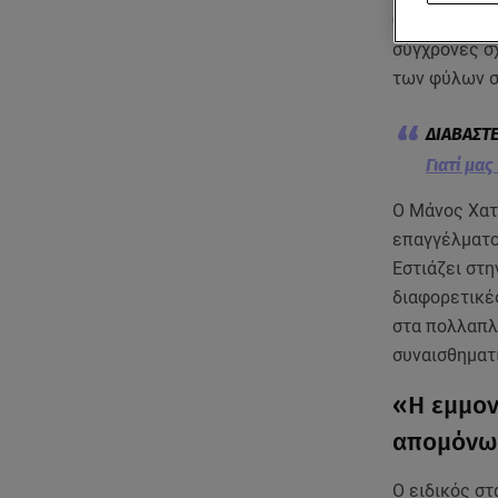
ψυχοθεραπε
σύγχρονες σχ
των φύλων σ
Γιατί μα
Ο Μάνος Χατ
επαγγέλματο
Εστιάζει στ
διαφορετικέ
στα πολλαπλ
συναισθηματι
«Η εμμον
απομόνω
Ο ειδικός στ