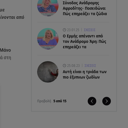
Σύνοδος Ανάδρομης
Αφροδίτης- Ποσειδώνα:
υμε
Πώς επηρεάζει τα ζώδια
ίνονται από
23.01.25
ΣΧΕΣΕΙΣ
Ο Ερμής απέναντι από
τον Ανάδρομο Άρη: Πώς
επηρεάζει τα
Μάνο
ά στη
25.08.23
ΣΧΕΣΕΙΣ
Aυτή είναι η τριάδα των
πιο έξυπνων ζωδίων
Προβολή
5 από 15