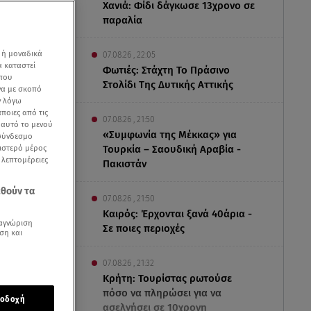
Χανιά: Φίδι δάγκωσε 13χρονο σε
παραλία
 ή μοναδικά
07.08.26 , 22:05
α καταστεί
Φωτιές: Στάχτη Το Πράσινο
 που
Στολίδι Της Δυτικής Αττικής
να με σκοπό
ν λόγω
ποιες από τις
07.08.26 , 21:50
ε αυτό το μενού
«Συμφωνία της Μέκκας» για
 σύνδεσμο
ριστερό μέρος
Τουρκία – Σαουδική Αραβία -
ς λεπτομέρειες
Πακιστάν
εθούν τα
07.08.26 , 21:50
Καιρός: Έρχονται ξανά 40άρια -
αγνώριση
Σε ποιες περιοχές
ση και
07.08.26 , 21:32
Κρήτη: Τουρίστας ρωτούσε
πόσο να πληρώσει για να
οδοχή
ασελγήσει σε 10χρονη