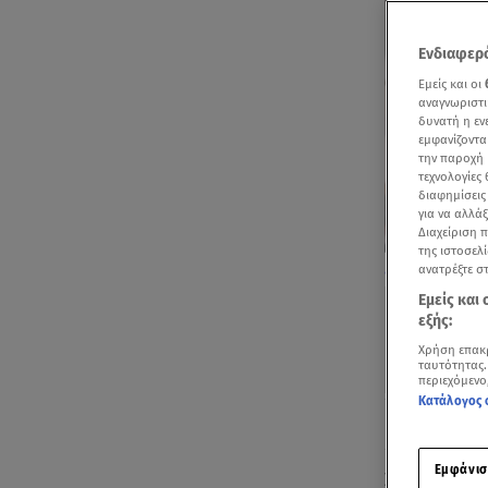
Ενδιαφερό
Εμείς και οι
αναγνωριστι
δυνατή η ε
εμφανίζοντα
την παροχή 
τεχνολογίες
διαφημίσεις
για να αλλά
Διαχείριση 
της ιστοσελί
Μάνος Χατζημα
ανατρέξτε σ
Εμείς και
εξής:
Χρήση επακ
ταυτότητας.
περιεχόμενο
Κατάλογος 
Ακούστ
Εμφάνισ
Στον καλαίσ