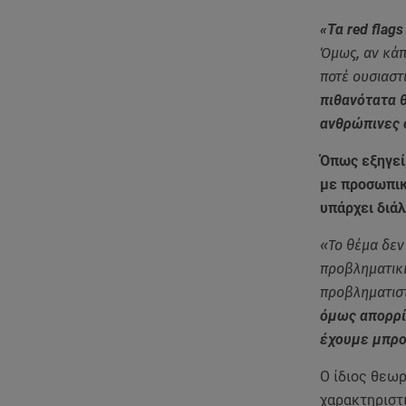
«Τα red flag
Όμως, αν κάπ
ποτέ ουσιαστ
πιθανότατα θ
ανθρώπινες 
Όπως εξηγεί,
με προσωπικέ
υπάρχει διά
«Το θέμα δεν
προβληματική.
προβληματιστ
όμως απορρί
έχουμε μπροσ
Ο ίδιος θεωρ
χαρακτηριστι