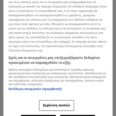
για τους οποίους εμείς και οι συνεργάτες μας επεξεργαζόμαστε τα
δεδομένα με σκοπό την παροχή υπηρεσιών. Αν επιλέξετε Απόρριψη όλων
όλων ή αποσύρετε τη συγκατάθεσή σας, οι εν λόγω τεχνολογίες θα
απενεργοποιηθούν. Αν απενεργοποιηθούν οι ιχνηλάτες, ορισμένο
περιεχόμενο και κάποιες από τις διαφημίσεις που βλέπετε ενδέχεται να
μην είναι τόσο σχετικές με εσάς. Μπορείτε να επανεμφανίσετε αυτό το
μενού για να αλλάξετε τις επιλογές σας ή να αποσύρετε τη συναίνεσή σας
ανά πάσα στιγμή πατώντας τον σύνδεσμο Διαχείριση προτιμήσεων στο
κάτω μέρος της ιστοσελίδας [ή το αιωρούμενο εικονίδιο στο κάτω
αριστερό μέρος της ιστοσελίδας, εάν υπάρχει]. Οι επιλογές σας θα τεθούν
σε ισχύ στον Ιστότοπος. Για περισσότερες λεπτομέρειες ανατρέξτε στην
Πολιτική Απορρήτου μας.
Εμείς και οι συνεργάτες μας επεξεργαζόμαστε δεδομένα
προκειμένου να παρασχεθούν τα εξής:
Χρήση επακριβών δεδομένων γεωεντοπισμού. Ακριβής σάρωση
χαρακτηριστικών συσκευής για αναγνώριση ταυτότητας. Αποθήκευση ή/
και πρόσβαση στα δεδομένα μιας συσκευής. Εξατομικευμένη διαφήμιση
και περιεχόμενο, μέτρηση διαφήμισης και περιεχομένου, έρευνα κοινού
και ανάπτυξη υπηρεσιών.
Κατάλογος συνεργατών (προμηθευτές)
Εμφάνιση σκοπών