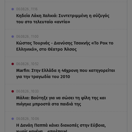
06.08.26 , 11:16
Κηδεία Λάκη Χαλκιά: Συντετριμμένη η σύζυγός
του στο τελευταίο «αντίο»
06.08.26 , 11:00
Κώστας Τουρνάς - Διονύσης Τσακνής «Το Ροκ το
Ελληνικό», στο Θέατρο Άλσος
06.08.26 , 10:52
Marfin: Στην Ελλάδα η 46χρονη που κατηγορείται
για την τραγωδία του 2010
06.08.26 , 10:33
Μάλια: Βούτηξε για να σώσει τη φίλη της και
πνίγηκε μπροστά στα παιδιά της
06.08.26 , 10:06
Η Δανάη Παππά κάνει διακοπές στην Εύβοια,
χωρίς κανένα... «πρέπει»!