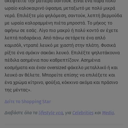
σκεφτείτε την ματιέρα σαντούκ. Είναι ένα πάρα πολύ
ωραίο καλοκαιρινό ύφασμα, μεταξωτό με πολύ μικρά
νερά. Επιλέξτε μία ψηλόμεση, σαντούκ, λεπτή βερμούδα
με ωραία καλοραμμένη πιέτα μπροστά. Το μήκος το
αφήνω σε εσάς. Λίγο πιο μακρύ ή πολύ κοντό αν έχετε
λεπτά ποδαράκια. Από πάνω σετάρετε ένα απλό
καμισόλ, ντραπέ λευκό με χιαστή στην πλάτη. Φυσικά
ρίξτε ένα σμόκιν σακάκι λευκό. Επιλέξτε ψηλοτάκουνα
πέδιλα ασημένια που καθρεπτίζουν. Ασημένια
κοσμήματα και έναν oversized φάκελο μεταλλικό ή και
λευκό αν θέλετε. Μπορείτε επίσης να επιλέξετε και
ένα χρώμα κίτρινο, φούξια, κόκκινο ακόμα και πράσινο
της μέντας».
Δείτε το Shopping Star
Διαβάστε όλα τα
lifestyle νεα
, για
Celebrities
και
Media
.