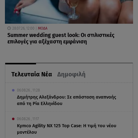
28.07.26, 12:00
ΜΟΔΑ
Summer wedding guest look: Οι στιλιστικές
επιλογές για αξέχαστη εμφάνιση
Τελευταία Νέα
Δημοφιλή
06.08.26 , 11:28
Δημήτρης Αλεξάνδρου: Σε απόσταση αναπνοής
από τη Ρία Ελληνίδου
06.08.26 , 11:17
Kymco Agility NX 125 Τοp Case: Η τιμή του νέου
μοντέλου