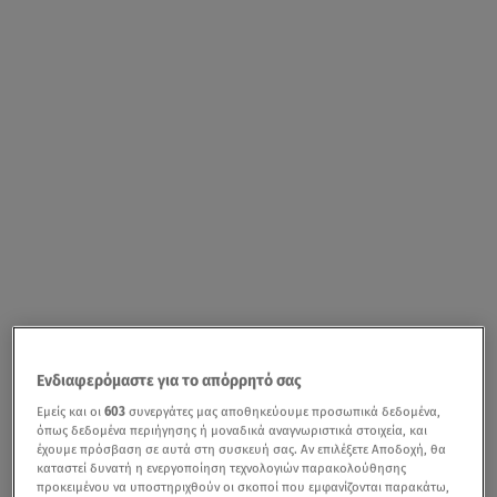
Ενδιαφερόμαστε για το απόρρητό σας
Εμείς και οι
603
συνεργάτες μας αποθηκεύουμε προσωπικά δεδομένα,
όπως δεδομένα περιήγησης ή μοναδικά αναγνωριστικά στοιχεία, και
έχουμε πρόσβαση σε αυτά στη συσκευή σας. Αν επιλέξετε Αποδοχή, θα
καταστεί δυνατή η ενεργοποίηση τεχνολογιών παρακολούθησης
προκειμένου να υποστηριχθούν οι σκοποί που εμφανίζονται παρακάτω,