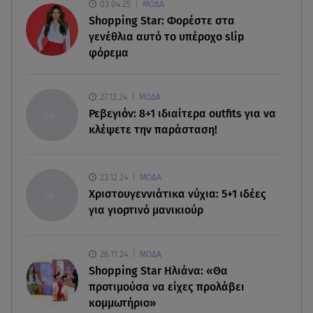
03.04.25
ΜΟΔΑ
την αυτονομία του
Shopping Star: Φορέστε στα
γενέθλια αυτό το υπέροχο slip
06.08.26 , 09:07
φόρεμα
Λάμπρος Κωνσταντάρας: «Τα πρώτα μου
γενέθλια που δεν θα με πάρεις τηλέφωνο»
27.12.24
ΜΟΔΑ
06.08.26 , 09:03
Ρεβεγιόν: 8+1 ιδιαίτερα outfits για να
Μαρία Κάλλας: Όταν η ντίβα της όπερας μίλησε
κλέψετε την παράσταση!
σπαστά ελληνικά στο ραδιόφωνο
06.08.26 , 08:58
23.12.24
ΜΟΔΑ
Τι είναι το «πολωμένο μελτέμι», που
Χριστουγεννιάτικα νύχια: 5+1 ιδέες
τροφοδότησε τις φωτιές σε Αττικοβοιωτία
για γιορτινό μανικιούρ
26.11.24
ΜΟΔΑ
Shopping Star Ηλιάνα: «Θα
προτιμούσα να είχες προλάβει
κομμωτήριο»