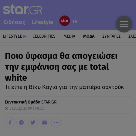
Ειδήσεις
Lifestyle
LIFESTYLE
CELEBRITIES
MEDIA
ΜΟΔΑ
ΣΥΝΤΑΓΕΣ
ΣΧΕ
Ποιο ύφασμα θα απογειώσει
την εμφάνιση σας με total
white
Τι είπε η Βίκυ Καγιά για την ματιέρα σαντούκ
Συντακτική Ομάδα
STAR.GR
31.05.22, 20:09
ΜΟΔΑ