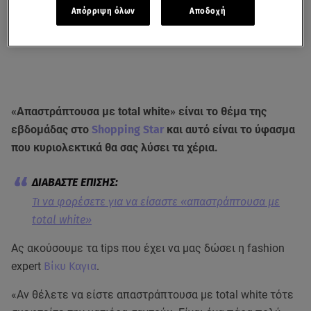
Απόρριψη όλων
Αποδοχή
«Aπαστράπτουσα με total white» είναι το θέμα της
εβδομάδας στο
Shopping Star
και αυτό είναι το ύφασμα
που κυριολεκτικά θα σας λύσει τα χέρια.
Τι να φορέσετε για να είσαστε «απαστράπτουσα με
total white»
Ας ακούσουμε τα tips που έχει να μας δώσει η fashion
expert
Βίκυ Καγια
.
«Αν θέλετε να είστε απαστράπτουσα με total white τότε