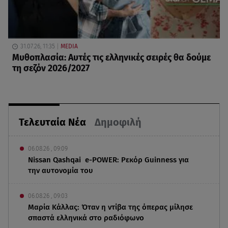
31.07.26, 11:35
MEDIA
Μυθοπλασία: Αυτές τις ελληνικές σειρές θα δούμε
τη σεζόν 2026/2027
Τελευταία Νέα
Δημοφιλή
06.08.26 , 09:09
Nissan Qashqai e-POWER: Ρεκόρ Guinness για
την αυτονομία του
06.08.26 , 09:03
Μαρία Κάλλας: Όταν η ντίβα της όπερας μίλησε
σπαστά ελληνικά στο ραδιόφωνο