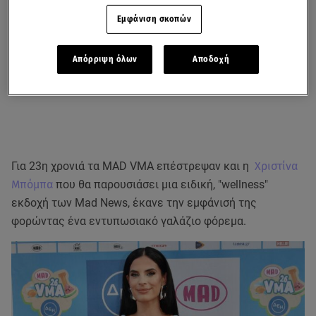
Εμφάνιση σκοπών
Απόρριψη όλων
Αποδοχή
Για 23η χρονιά τα MAD VMA επέστρεψαν και η
Χριστίνα
Μπόμπα
που θα παρουσιάσει μια ειδική, "wellness"
εκδοχή των Mad News, έκανε την εμφάνισή της
φορώντας ένα εντυπωσιακό γαλάζιο φόρεμα.