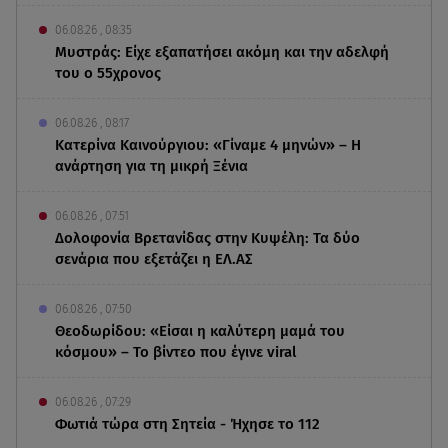
06.08.26 , 08:35
Μυστράς: Είχε εξαπατήσει ακόμη και την αδελφή
του ο 55χρονος
06.08.26 , 08:17
Κατερίνα Καινούργιου: «Γίναμε 4 μηνών» – Η
ανάρτηση για τη μικρή Ξένια
06.08.26 , 07:51
Δολοφονία Βρετανίδας στην Κυψέλη: Τα δύο
σενάρια που εξετάζει η ΕΛ.ΑΣ
06.08.26 , 07:50
Θεοδωρίδου: «Είσαι η καλύτερη μαμά του
κόσμου» – Το βίντεο που έγινε viral
06.08.26 , 07:29
Φωτιά τώρα στη Σητεία - Ήχησε το 112