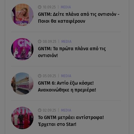
05.08.26 , 22:35
10.09.25
MEDIA
Αλεξάνδρα Νίκα: Η... χρυσή ώρα στο σκάφος με
GNTM: Δείτε πλάνα από τις οντισιόν -
την καλύτερη παρέα!
Ποιοι θα καταφέρουν
05.08.26 , 22:27
Πόρτο Ράφτη: Bίντεο Ντοκουμέντο Από Το
08.09.25
MEDIA
Θανατηφόρο Τροχαίο
GNTM: Τα πρώτα πλάνα από τις
οντισιόν!
05.08.26 , 22:19
Σαμοθράκη: «Μαμά νόμιζες ότι δε θα σε
ξαναδώ;» -Τα πρώτα λόγια του 22χρονου
05.09.25
MEDIA
GNTM 6: Αντίο έξω κόσμε!
Ανακοινώθηκε η πρεμιέρα!
02.09.25
MEDIA
Το GNTM μετράει αντίστροφα!
Έρχεται στο Star!