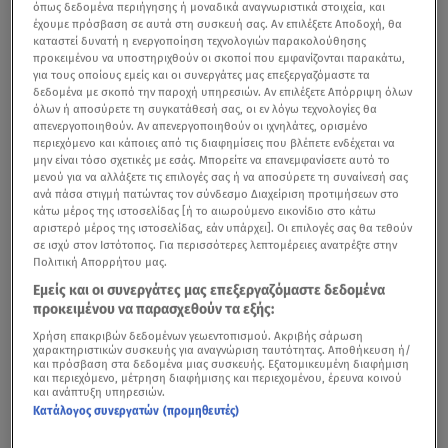
όπως δεδομένα περιήγησης ή μοναδικά αναγνωριστικά στοιχεία, και
έχουμε πρόσβαση σε αυτά στη συσκευή σας. Αν επιλέξετε Αποδοχή, θα
καταστεί δυνατή η ενεργοποίηση τεχνολογιών παρακολούθησης
προκειμένου να υποστηριχθούν οι σκοποί που εμφανίζονται παρακάτω,
για τους οποίους εμείς και οι συνεργάτες μας επεξεργαζόμαστε τα
δεδομένα με σκοπό την παροχή υπηρεσιών. Αν επιλέξετε Απόρριψη όλων
όλων ή αποσύρετε τη συγκατάθεσή σας, οι εν λόγω τεχνολογίες θα
απενεργοποιηθούν. Αν απενεργοποιηθούν οι ιχνηλάτες, ορισμένο
περιεχόμενο και κάποιες από τις διαφημίσεις που βλέπετε ενδέχεται να
μην είναι τόσο σχετικές με εσάς. Μπορείτε να επανεμφανίσετε αυτό το
μενού για να αλλάξετε τις επιλογές σας ή να αποσύρετε τη συναίνεσή σας
ανά πάσα στιγμή πατώντας τον σύνδεσμο Διαχείριση προτιμήσεων στο
κάτω μέρος της ιστοσελίδας [ή το αιωρούμενο εικονίδιο στο κάτω
αριστερό μέρος της ιστοσελίδας, εάν υπάρχει]. Οι επιλογές σας θα τεθούν
σε ισχύ στον Ιστότοπος. Για περισσότερες λεπτομέρειες ανατρέξτε στην
Πολιτική Απορρήτου μας.
Εμείς και οι συνεργάτες μας επεξεργαζόμαστε δεδομένα
προκειμένου να παρασχεθούν τα εξής:
Χρήση επακριβών δεδομένων γεωεντοπισμού. Ακριβής σάρωση
χαρακτηριστικών συσκευής για αναγνώριση ταυτότητας. Αποθήκευση ή/
και πρόσβαση στα δεδομένα μιας συσκευής. Εξατομικευμένη διαφήμιση
και περιεχόμενο, μέτρηση διαφήμισης και περιεχομένου, έρευνα κοινού
και ανάπτυξη υπηρεσιών.
Κατάλογος συνεργατών (προμηθευτές)