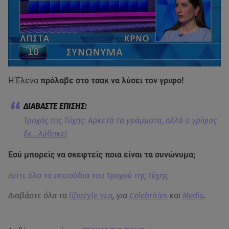
Η Έλενα
πρόλαβε στο τσακ να λύσει τον γριφο!
Τροχός της Τύχης: Αρκετά τα γράμματα, αλλά ο γρίφος
δε...λύθηκε!
Εσύ μπορείς να σκεφτείς ποια είναι τα συνώνυμα;
Δείτε όλα τα επεισόδια του Τροχού της Τύχης
Διαβάστε όλα τα
lifestyle νεα
, για
Celebrities
και
Media
.