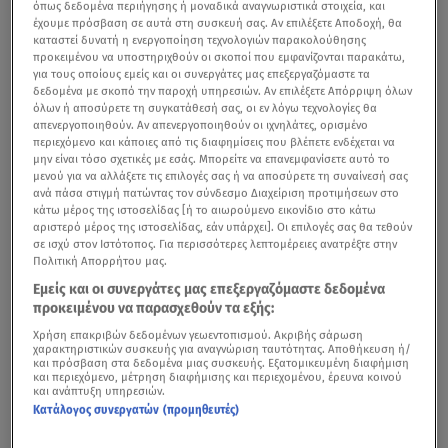
όπως δεδομένα περιήγησης ή μοναδικά αναγνωριστικά στοιχεία, και
έχουμε πρόσβαση σε αυτά στη συσκευή σας. Αν επιλέξετε Αποδοχή, θα
καταστεί δυνατή η ενεργοποίηση τεχνολογιών παρακολούθησης
προκειμένου να υποστηριχθούν οι σκοποί που εμφανίζονται παρακάτω,
για τους οποίους εμείς και οι συνεργάτες μας επεξεργαζόμαστε τα
δεδομένα με σκοπό την παροχή υπηρεσιών. Αν επιλέξετε Απόρριψη όλων
όλων ή αποσύρετε τη συγκατάθεσή σας, οι εν λόγω τεχνολογίες θα
απενεργοποιηθούν. Αν απενεργοποιηθούν οι ιχνηλάτες, ορισμένο
περιεχόμενο και κάποιες από τις διαφημίσεις που βλέπετε ενδέχεται να
μην είναι τόσο σχετικές με εσάς. Μπορείτε να επανεμφανίσετε αυτό το
μενού για να αλλάξετε τις επιλογές σας ή να αποσύρετε τη συναίνεσή σας
ανά πάσα στιγμή πατώντας τον σύνδεσμο Διαχείριση προτιμήσεων στο
κάτω μέρος της ιστοσελίδας [ή το αιωρούμενο εικονίδιο στο κάτω
αριστερό μέρος της ιστοσελίδας, εάν υπάρχει]. Οι επιλογές σας θα τεθούν
σε ισχύ στον Ιστότοπος. Για περισσότερες λεπτομέρειες ανατρέξτε στην
Πολιτική Απορρήτου μας.
Εμείς και οι συνεργάτες μας επεξεργαζόμαστε δεδομένα
προκειμένου να παρασχεθούν τα εξής:
Χρήση επακριβών δεδομένων γεωεντοπισμού. Ακριβής σάρωση
χαρακτηριστικών συσκευής για αναγνώριση ταυτότητας. Αποθήκευση ή/
και πρόσβαση στα δεδομένα μιας συσκευής. Εξατομικευμένη διαφήμιση
και περιεχόμενο, μέτρηση διαφήμισης και περιεχομένου, έρευνα κοινού
και ανάπτυξη υπηρεσιών.
Κατάλογος συνεργατών (προμηθευτές)