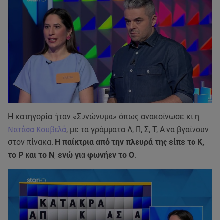
Η κατηγορία ήταν «Συνώνυμα» όπως ανακοίνωσε κι η
Νατάσα Κουβελά
, με τα γράμματα Λ, Π, Σ, Τ, Α να βγαίνουν
στον πίνακα.
Η παίκτρια από την πλευρά της είπε το Κ,
το Ρ και το Ν, ενώ για φωνήεν το Ο
.