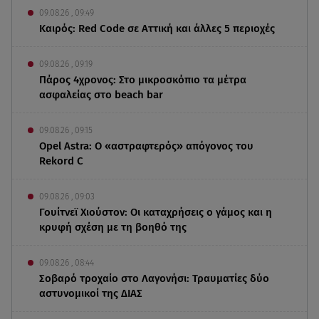
09.08.26 , 09:49
Καιρός: Red Code σε Αττική και άλλες 5 περιοχές
09.08.26 , 09:19
Πάρος 4χρονος: Στο μικροσκόπιο τα μέτρα
ασφαλείας στο beach bar
09.08.26 , 09:15
Opel Astra: Ο «αστραφτερός» απόγονος του
Rekord C
09.08.26 , 09:03
Γουίτνεϊ Χιούστον: Οι καταχρήσεις ο γάμος και η
κρυφή σχέση με τη βοηθό της
09.08.26 , 08:44
Σοβαρό τροχαίο στο Λαγονήσι: Τραυματίες δύο
αστυνομικοί της ΔΙΑΣ