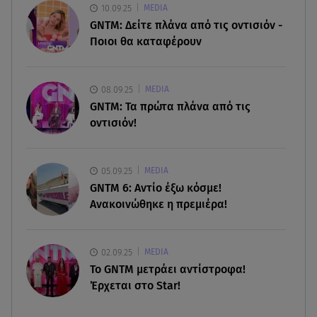
08.08.26 , 22:33
10.09.25
MEDIA
Αλεξανδρούπολη: Ανασύρθηκε χωρίς τις
GNTM: Δείτε πλάνα από τις οντισιόν -
αισθήσεις του ηλικιωμένος από πηγάδι
Ποιοι θα καταφέρουν
08.08.26 , 22:15
Θεσσαλονίκη: Τρύπησαν με τρυπάνι και
08.09.25
MEDIA
δηλητηρίασαν δύο δέντρα
GNTM: Τα πρώτα πλάνα από τις
οντισιόν!
08.08.26 , 21:50
Πάρος: Γονείς και ιδιοκτήτης κατηγορούνται για
ανθρωποκτονία από αμέλεια
05.09.25
MEDIA
GNTM 6: Αντίο έξω κόσμε!
Ανακοινώθηκε η πρεμιέρα!
02.09.25
MEDIA
Το GNTM μετράει αντίστροφα!
Έρχεται στο Star!