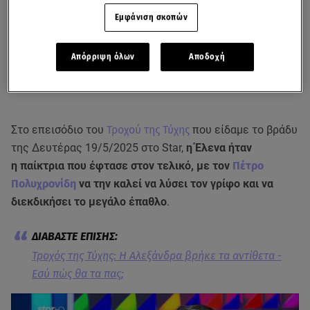
Εμφάνιση σκοπών
Απόρριψη όλων
Αποδοχή
Στο επεισόδιο του
Τροχού της Τύχης
που είδαμε το βράδυ
της Δευτέρας 19/5/2025 στο Star,
η Έλενα ήταν
η παίκτρια που έφτασε στον τελικό, με τον
Πέτρο
Πολυχρονίδη
να την καλεί να λύσει τον γρίφο και να
διεκδικήσει το μεγάλο έπαθλο
.
Τροχός της Τύχης: Η Αλεξάνδρα βρήκε τα αντίθετα -
Εσύ πώς θα τα πας;