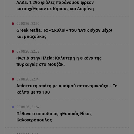
ΑΑΔΕ: 1.296 φιάλες παράνομου φρέον
κατασχέθηκαν σε Κήπους και Δοϊράνη
09.08.26 , 23:20
Greek Mafia: Τα «Σκυλιά» του Έντικ είχαν μέχρι
και μπαζούκας
09.08.26 , 22:58
Φωτιά στην Ηλεία: Καλύτερη η εικόνα της
πυρκαγιάς στο Μουζάκι
09.08.26 , 22:14
Απίστευτη απάτη με «μαϊμού αστυνομικούς» - Το
κόλπο με το 100
09.08.26 , 21:24
Πέθανε ο σπουδαίος ηθοποιός Νίκος
Καλογερόπουλος