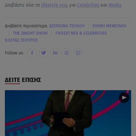
Διαβάστε όλα τα
lifestyle νεα
, για
Celebrities
και
Media
.
|
Διαβάστε περισσότερα:
ΔΕΣΠΟΙΝΑ ΤΣΟΚΟΥ
ΕΛΕΝΗ ΜΕΝΕΓΑΚΗ
|
|
|
THE 2NIGHT SHOW
ΓΚΟΣΙΠ ΝΕΑ & CELEBRITIES
ΚΩΣΤΑΣ ΤΣΟΥΡΟΣ
Follow us:
ΔΕΙΤΕ ΕΠΙΣΗΣ