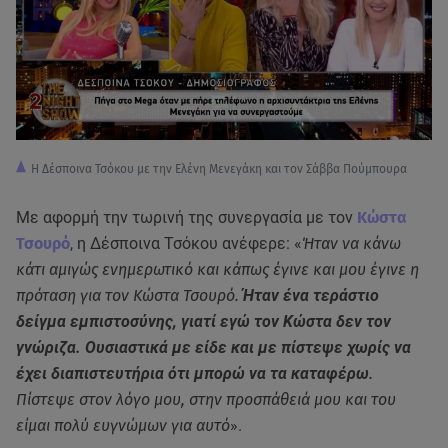
Η Δέσποινα Τσόκου με την Ελένη Μενεγάκη και τον Σάββα Πούμπουρα
Με αφορμή την τωρινή της συνεργασία με τον
Κώστα
Τσουρό
, η Δέσποινα Τσόκου ανέφερε: «
Ήταν να κάνω
κάτι αμιγώς ενημερωτικό και κάπως έγινε και μου έγινε η
πρόταση για τον Κώστα Τσουρό.
Ήταν ένα τεράστιο
δείγμα εμπιστοσύνης, γιατί εγώ τον Κώστα δεν τον
γνώριζα.
Ουσιαστικά με είδε και με πίστεψε χωρίς να
έχει διαπιστευτήρια ότι μπορώ να τα καταφέρω
.
Πίστεψε στον λόγο μου, στην προσπάθειά μου και του
είμαι πολύ ευγνώμων για αυτό
».