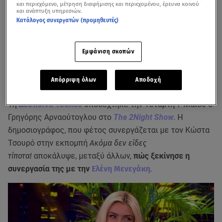
και περιεχόμενο, μέτρηση διαφήμισης και περιεχομένου, έρευνα κοινού
και ανάπτυξη υπηρεσιών.
Κατάλογος συνεργατών (προμηθευτές)
Εμφάνιση σκοπών
Απόρριψη όλων
Αποδοχή
Τη
Δέσποινα Τσόκου
υποδέχτηκε την Τετάρτη 7 Μαΐου o
Γρηγόρης Αρναούτογλου στο
The 2Night Show
. Η
δημοσιογράφος, που φέτος συνεργάζεται με τον Κώστα
Τσουρό στην εκπομπή
Ακόμα δεν είδες
τίποτα!
αποκάλυψε, μεταξύ άλλων,
πώς ξεκίνησε η
συνεργασία της με την
Ελένη Μενεγάκη
.