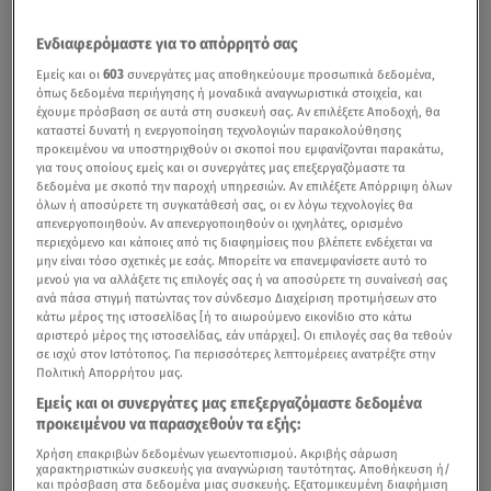
Ενδιαφερόμαστε για το απόρρητό σας
Εμείς και οι
603
συνεργάτες μας αποθηκεύουμε προσωπικά δεδομένα,
όπως δεδομένα περιήγησης ή μοναδικά αναγνωριστικά στοιχεία, και
έχουμε πρόσβαση σε αυτά στη συσκευή σας. Αν επιλέξετε Αποδοχή, θα
καταστεί δυνατή η ενεργοποίηση τεχνολογιών παρακολούθησης
προκειμένου να υποστηριχθούν οι σκοποί που εμφανίζονται παρακάτω,
για τους οποίους εμείς και οι συνεργάτες μας επεξεργαζόμαστε τα
δεδομένα με σκοπό την παροχή υπηρεσιών. Αν επιλέξετε Απόρριψη όλων
όλων ή αποσύρετε τη συγκατάθεσή σας, οι εν λόγω τεχνολογίες θα
απενεργοποιηθούν. Αν απενεργοποιηθούν οι ιχνηλάτες, ορισμένο
περιεχόμενο και κάποιες από τις διαφημίσεις που βλέπετε ενδέχεται να
μην είναι τόσο σχετικές με εσάς. Μπορείτε να επανεμφανίσετε αυτό το
μενού για να αλλάξετε τις επιλογές σας ή να αποσύρετε τη συναίνεσή σας
ανά πάσα στιγμή πατώντας τον σύνδεσμο Διαχείριση προτιμήσεων στο
κάτω μέρος της ιστοσελίδας [ή το αιωρούμενο εικονίδιο στο κάτω
αριστερό μέρος της ιστοσελίδας, εάν υπάρχει]. Οι επιλογές σας θα τεθούν
σε ισχύ στον Ιστότοπος. Για περισσότερες λεπτομέρειες ανατρέξτε στην
Πολιτική Απορρήτου μας.
Εμείς και οι συνεργάτες μας επεξεργαζόμαστε δεδομένα
προκειμένου να παρασχεθούν τα εξής:
Χρήση επακριβών δεδομένων γεωεντοπισμού. Ακριβής σάρωση
χαρακτηριστικών συσκευής για αναγνώριση ταυτότητας. Αποθήκευση ή/
και πρόσβαση στα δεδομένα μιας συσκευής. Εξατομικευμένη διαφήμιση