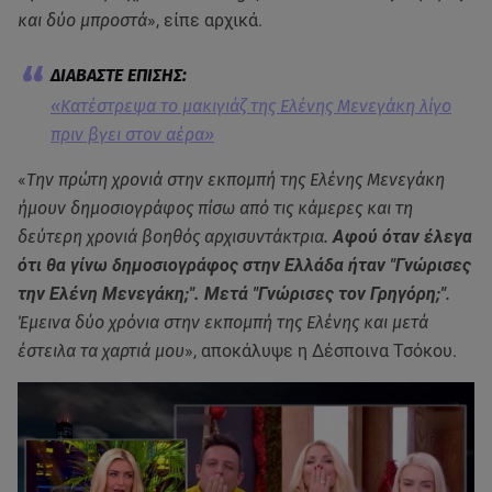
και δύο μπροστά
», είπε αρχικά.
«Κατέστρεψα το μακιγιάζ της Ελένης Μενεγάκη λίγο
πριν βγει στον αέρα»
«
Την πρώτη χρονιά στην εκπομπή της Ελένης Μενεγάκη
ήμουν δημοσιογράφος πίσω από τις κάμερες και τη
δεύτερη χρονιά βοηθός αρχισυντάκτρια.
Αφού όταν έλεγα
ότι θα γίνω δημοσιογράφος στην Ελλάδα ήταν "Γνώρισες
την Ελένη Μενεγάκη;". Μετά "Γνώρισες τον Γρηγόρη;"
.
Έμεινα δύο χρόνια στην εκπομπή της Ελένης και μετά
έστειλα τα χαρτιά μου
», αποκάλυψε η Δέσποινα Τσόκου.