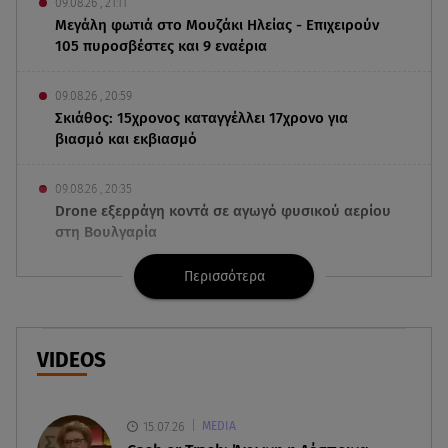
09.08.26 , 21:11
Μεγάλη φωτιά στο Μουζάκι Ηλείας - Επιχειρούν
105 πυροσβέστες και 9 εναέρια
09.08.26 , 20:59
Σκιάθος: 15χρονος καταγγέλλει 17χρονο για
βιασμό και εκβιασμό
09.08.26 , 20:35
Drone εξερράγη κοντά σε αγωγό φυσικού αερίου
στη Βουλγαρία
Περισσότερα
09.08.26 , 20:29
«Ισλαμικό ΝΑΤΟ»: Τι σημαίνει η νέα συμμαχία για
την Ελλάδα
VIDEOS
09.08.26 , 20:22
Χούθι: Η επίθεση με drone έθεσε σε συναγερμό
τη Σαουδική Αραβία
15.07.26
MEDIA