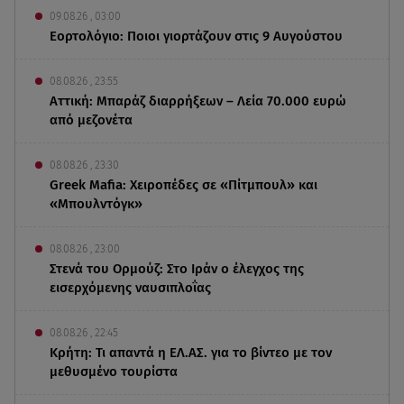
09.08.26 , 03:00
Εορτολόγιο: Ποιοι γιορτάζουν στις 9 Αυγούστου
08.08.26 , 23:55
Αττική: Μπαράζ διαρρήξεων – Λεία 70.000 ευρώ
από μεζονέτα
08.08.26 , 23:30
Greek Mafia: Χειροπέδες σε «Πίτμπουλ» και
«Μπουλντόγκ»
08.08.26 , 23:00
Στενά του Ορμούζ: Στο Ιράν ο έλεγχος της
εισερχόμενης ναυσιπλοΐας
08.08.26 , 22:45
Κρήτη: Τι απαντά η ΕΛ.ΑΣ. για το βίντεο με τον
μεθυσμένο τουρίστα