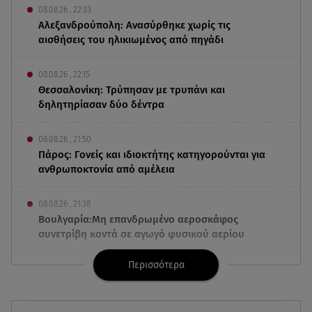
08.08.26 , 22:33
Αλεξανδρούπολη: Ανασύρθηκε χωρίς τις
αισθήσεις του ηλικιωμένος από πηγάδι
08.08.26 , 22:15
Θεσσαλονίκη: Τρύπησαν με τρυπάνι και
δηλητηρίασαν δύο δέντρα
08.08.26 , 21:50
Πάρος: Γονείς και ιδιοκτήτης κατηγορούνται για
ανθρωποκτονία από αμέλεια
08.08.26 , 21:38
Βουλγαρία:Μη επανδρωμένο αεροσκάφος
συνετρίβη κοντά σε αγωγό φυσικού αερίου
Περισσότερα
08.08.26 , 21:32
Φωτιά στην Αττικοβοιωτία: Ενέργεια ίση με έξι
ατομικές βόμβες