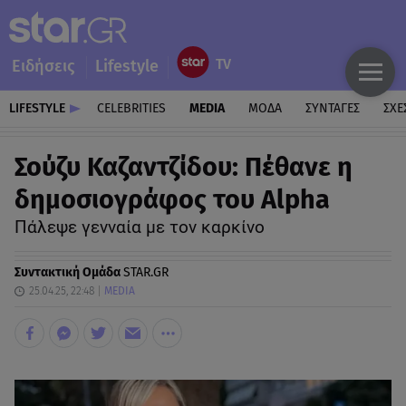
Ειδήσεις
Lifestyle
LIFESTYLE
CELEBRITIES
MEDIA
ΜΟΔΑ
ΣΥΝΤΑΓΕΣ
ΣΧΕ
Σούζυ Καζαντζίδου: Πέθανε η
δημοσιογράφος του Alpha
Πάλεψε γενναία με τον καρκίνο
Συντακτική Ομάδα
STAR.GR
25.04.25, 22:48
MEDIA