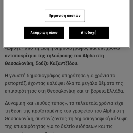
Εμφάνιση σκοπών
Απόρριψη όλων
Αποδοχή
«Έφυγε» από τη ζωή η δημοσιογράφος και επί χρόνια
ανταποκρίτρια της τηλεόρασης του Alpha στη
Θεσσαλονίκη, Σούζυ Καζαντζίδου.
Η γνωστή δημοσιογράφος υπηρέτησε για χρόνια το
ρεπορτάζ, έχοντας καλύψει όλα τα μεγάλα θέματα της
επικαιρότητας στη Θεσσαλονίκη και τη βόρεια Ελλάδα.
Δυναμική και «ευθύς τύπος», τα τελευταία χρόνια είχε
τη θέση της προϊσταμένης του γραφείου του Alpha στη
Θεσσαλονίκη, συντονίζοντας τη δημοσιογραφική κάλυψη
της επικαιρότητας για το δελτίο ειδήσεων και τις