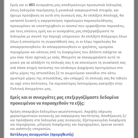
Εμείς και οι
603
συνεργάτες μας αποθηκεύουμε προσωπικά δεδομένα,
όπως δεδομένα περιήγησης ή μοναδικά αναγνωριστικά στοιχεία, και
έχουμε πρόσβαση σε αυτά στη συσκευή σας. Αν επιλέξετε Αποδοχή, θα
καταστεί δυνατή η ενεργοποίηση τεχνολογιών παρακολούθησης
προκειμένου να υποστηριχθούν οι σκοποί που εμφανίζονται παρακάτω,
για τους οποίους εμείς και οι συνεργάτες μας επεξεργαζόμαστε τα
δεδομένα με σκοπό την παροχή υπηρεσιών. Αν επιλέξετε Απόρριψη όλων
όλων ή αποσύρετε τη συγκατάθεσή σας, οι εν λόγω τεχνολογίες θα
απενεργοποιηθούν. Αν απενεργοποιηθούν οι ιχνηλάτες, ορισμένο
περιεχόμενο και κάποιες από τις διαφημίσεις που βλέπετε ενδέχεται να
μην είναι τόσο σχετικές με εσάς. Μπορείτε να επανεμφανίσετε αυτό το
μενού για να αλλάξετε τις επιλογές σας ή να αποσύρετε τη συναίνεσή σας
ανά πάσα στιγμή πατώντας τον σύνδεσμο Διαχείριση προτιμήσεων στο
κάτω μέρος της ιστοσελίδας [ή το αιωρούμενο εικονίδιο στο κάτω
αριστερό μέρος της ιστοσελίδας, εάν υπάρχει]. Οι επιλογές σας θα τεθούν
σε ισχύ στον Ιστότοπος. Για περισσότερες λεπτομέρειες ανατρέξτε στην
Πολιτική Απορρήτου μας.
Εμείς και οι συνεργάτες μας επεξεργαζόμαστε δεδομένα
προκειμένου να παρασχεθούν τα εξής:
Χρήση επακριβών δεδομένων γεωεντοπισμού. Ακριβής σάρωση
χαρακτηριστικών συσκευής για αναγνώριση ταυτότητας. Αποθήκευση ή/
και πρόσβαση στα δεδομένα μιας συσκευής. Εξατομικευμένη διαφήμιση
και περιεχόμενο, μέτρηση διαφήμισης και περιεχομένου, έρευνα κοινού
και ανάπτυξη υπηρεσιών.
Κατάλογος συνεργατών (προμηθευτές)