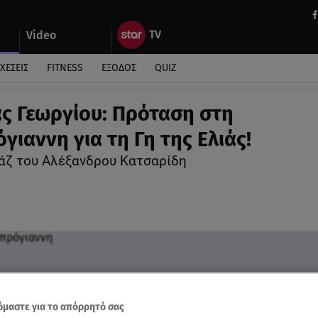
Video
ΧΕΣΕΙΣ
FITNESS
ΕΞΟΔΟΣ
QUIZ
ς Γεωργίου: Πρόταση στη
γιαννη για τη Γη της Ελιάς!
άζ του Αλέξανδρου Κατσαρίδη
μαστε για το απόρρητό σας