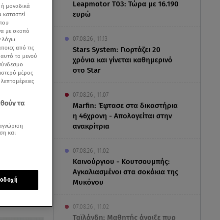
Leapmotor T03: Τώρα με 16.190
 ή μοναδικά
ευρώ
α καταστεί
 που
να με σκοπό
07.08.26 , 11:13
ν λόγω
ποιες από τις
Stars System: Γιορτάζει 20
ε αυτό το μενού
χρόνια και γίνεται καθημερινό
 σύνδεσμο
στο Star
ριστερό μέρος
ς λεπτομέρειες
07.08.26 , 11:07
εθούν τα
Marfin: Έφτασε στα δικαστήρια
η 46χρονη - Απολογείται στην
ανακρίτρια
αγνώριση
ση και
07.08.26 , 11:02
Καινούργιου - Κουτσουμπής:
Αγκαλιασμένοι στα σοκάκια της
οδοχή
Μυκόνου
εργασίας
07.08.26 , 11:02
Ταϊλάνδη: Μαθητής άνοιξε πυρ