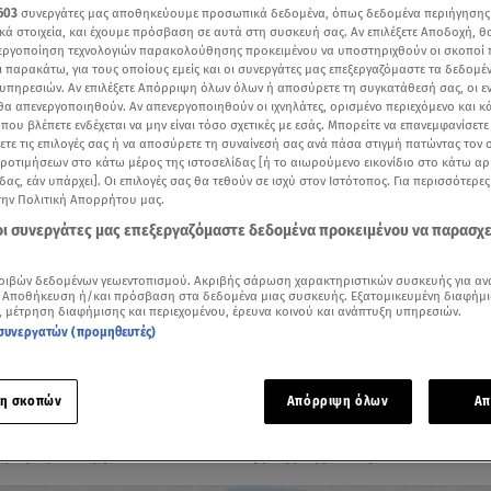
603
συνεργάτες μας αποθηκεύουμε προσωπικά δεδομένα, όπως δεδομένα περιήγησης
κά στοιχεία, και έχουμε πρόσβαση σε αυτά στη συσκευή σας. Αν επιλέξετε Αποδοχή, θ
νεργοποίηση τεχνολογιών παρακολούθησης προκειμένου να υποστηριχθούν οι σκοποί
ι παρακάτω, για τους οποίους εμείς και οι συνεργάτες μας επεξεργαζόμαστε τα δεδομέ
υπηρεσιών. Αν επιλέξετε Απόρριψη όλων όλων ή αποσύρετε τη συγκατάθεσή σας, οι ε
 θα απενεργοποιηθούν. Αν απενεργοποιηθούν οι ιχνηλάτες, ορισμένο περιεχόμενο και κά
 που βλέπετε ενδέχεται να μην είναι τόσο σχετικές με εσάς. Μπορείτε να επανεμφανίσετ
ξετε τις επιλογές σας ή να αποσύρετε τη συναίνεσή σας ανά πάσα στιγμή πατώντας τον
προτιμήσεων στο κάτω μέρος της ιστοσελίδας [ή το αιωρούμενο εικονίδιο στο κάτω α
δας, εάν υπάρχει]. Οι επιλογές σας θα τεθούν σε ισχύ στον Ιστότοπος. Για περισσότερε
την Πολιτική Απορρήτου μας.
 οι συνεργάτες μας επεξεργαζόμαστε δεδομένα προκειμένου να παρασχ
άζ για τη Δάφνη Λαμπρόγιαννη
ριβών δεδομένων γεωεντοπισμού. Ακριβής σάρωση χαρακτηριστικών συσκευής για αν
 Αποθήκευση ή/και πρόσβαση στα δεδομένα μιας συσκευής. Εξατομικευμένη διαφήμι
Δείτε περισσότερα άρθρα μας στα αποτελέσματα αναζήτησης
, μέτρηση διαφήμισης και περιεχομένου, έρευνα κοινού και ανάπτυξη υπηρεσιών.
συνεργατών (προμηθευτές)
Add star.gr on Google
η σκοπών
Απόρριψη όλων
Απ
κάλεσε η είδηση πως ο
Ανδρέας Γεωργίου
έκανε πρόταση συν
αμπρόγιαννη
για τον 5ο κύκλο της
Γης της Ελιάς.