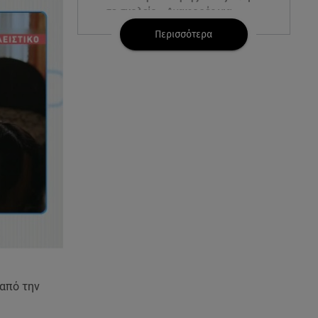
σε σχολείο - Αναφορές για
νεκρούς
Περισσότερα
07.08.26 , 10:50
Μαρία Μενούνος: Τα
στιγμιότυπα με ελληνικό άρωμα
και ο απολογισμός
07.08.26 , 10:24
Τραγωδία στις Σέρρες: Νεκροί
μητέρα και γιος σε τροχαίο
07.08.26 , 10:17
Έξαλλη με θαμώνα η Ιουλία
Καλλιμάνη: «Εσένα σ’ αρέσει
αυτό;»
από την
07.08.26 , 10:05
DS N°7 ÉLYSÉE: Για τον πρόεδρο