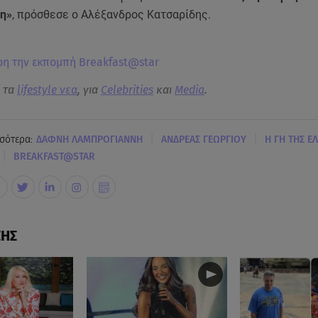
η»
, πρόσθεσε ο Αλέξανδρος Κατσαρίδης.
ρη την εκπομπή Breakfast@star
α τα
lifestyle νεα
, για
Celebrities
και
Media
.
|
|
σότερα:
ΔΑΦΝΗ ΛΑΜΠΡΟΓΙΑΝΝΗ
ΑΝΔΡΕΑΣ ΓΕΩΡΓΙΟΥ
Η ΓΗ ΤΗΣ ΕΛ
|
BREAKFAST@STAR
ΣΗΣ