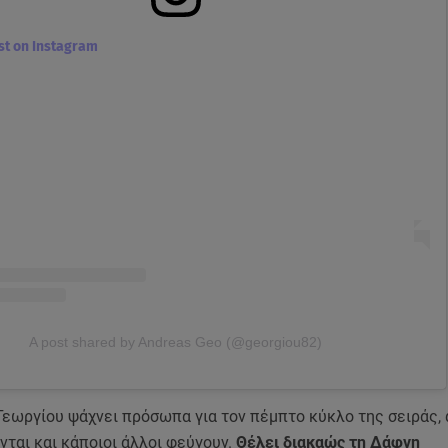
ost on Instagram
A post shared by Andreas Geo (@georgiou82)
Γεωργίου ψάχνει πρόσωπα για τον πέμπτο κύκλο της σειράς,
νται και κάποιοι άλλοι φεύγουν.
Θέλει διακαώς τη Δάφνη