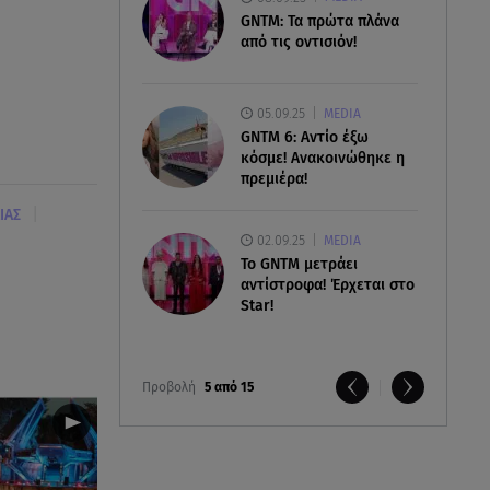
GNTM: Τα πρώτα πλάνα
από τις οντισιόν!
05.09.25
MEDIA
GNTM 6: Αντίο έξω
κόσμε! Ανακοινώθηκε η
πρεμιέρα!
|
ΙΑΣ
02.09.25
MEDIA
Το GNTM μετράει
αντίστροφα! Έρχεται στο
Star!
Προβολή
5 από 15