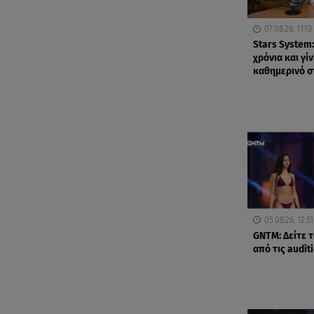
07.08.26, 11:13
Stars System:
χρόνια και γί
καθημερινό σ
05.08.26, 12:51
GNTM: Δείτε 
από τις audit