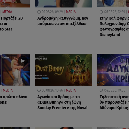
MEDIA
07.08.26, 09:29
MEDIA
06.08.26, 12:29
 Γιορτάζει 20
Ανδρομάχη: «Συγγνώμη. Δεν
Στην Καλιφόρνι
νεται
μπόρεσα να ανταπεξέλθω»
Πολυχρονίδης: 
το Star
φωτογραφίες α
Disneyland
MEDIA
05.08.26, 10:46
MEDIA
04.08.26, 19:00
τα πρώτα πλάνα
Αγωνία και δράση με το
Τηλεοπτική ανα
ions!
«Dust Bunny» στη ζώνη
θα παρουσιάζει 
Sunday Premiere της Nova!
Αδύναμο Κρίκο;