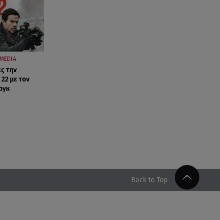
MEDIA
ες την
 22 με τον
ργκ
Back to Top