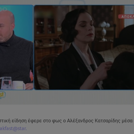
στική είδηση έφερε στο φως ο Αλέξανδρος Κατσαρίδης μέσα 
akfast@star.