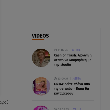
07.08.26 , 09:29
Ανδρομάχη: «Συγγνώμη. Δεν
μπόρεσα να ανταπεξέλθω»
07.08.26 , 09:23
VIDEOS
Γουδή: Γυναίκα έπεσε από τον
5ο όροφο πολυκατοικίας
15.07.26
MEDIA
Cash or Trash: Άφωνη η
Δέσποινα Μοιραράκη με
την είσοδο
10.09.25
MEDIA
GNTM: Δείτε πλάνα από
τις οντισιόν - Ποιοι θα
καταφέρουν
 αφού
08.09.25
MEDIA