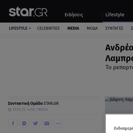
Αθλητικά
Quiz
Ειδήσεις
Lifestyle
Αυτοκίνητο
LIFESTYLE
CELEBRITIES
MEDIA
ΜΟΔΑ
ΣΥΝΤΑΓΕΣ
Σ
Ανδρέα
Λαμπρό
Το ρεπορτ
Συντακτική Ομάδα
STAR.GR
20.02.25, 14:50
MEDIA
Ενδιαφερό