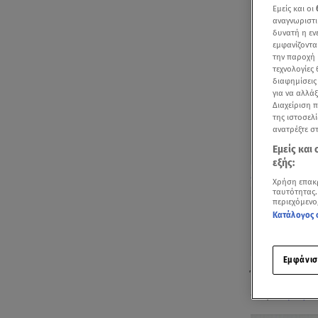
Εμείς και οι
αναγνωριστι
δυνατή η ε
εμφανίζοντα
την παροχή 
τεχνολογίες
διαφημίσεις
για να αλλά
Διαχείριση 
της ιστοσελί
ανατρέξτε σ
Εμείς και
εξής:
Όλο το ρεπορτ
Χρήση επακ
ταυτότητας.
περιεχόμενο
Κατάλογος 
Εμφάνισ
Έκπληξη προ
στη
Δάφνη Λ