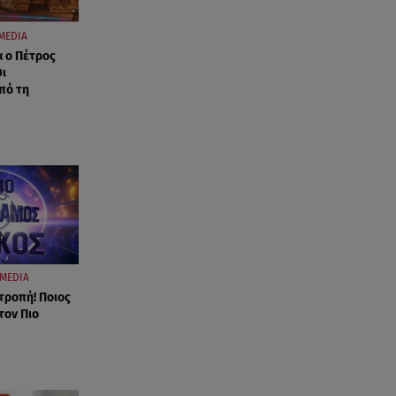
MEDIA
α ο Πέτρος
Οι
πό τη
MEDIA
τροπή! Ποιος
τον Πιο