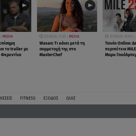
MEDIA
03.08.26, 11:55
MEDIA
01.08.26, 10:00
 επίσημη
Wasan: Tι κάνει μετά τη
Ταινία Online: Δ
ι το trailer με
συμμετοχή της στο
περιπέτεια MILE
 Φερεντίνο
MasterChef
Μαρκ Γουόλμπε
ΧΕΣΕΙΣ
FITNESS
ΕΞΟΔΟΣ
QUIZ