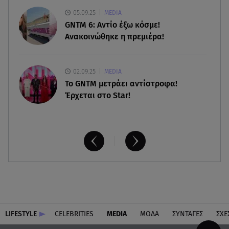
Γαρυφαλλιά Καληφώνη: Διακοπές στην Πάρο
χωρίς τον Χρήστο Μάστορα
05.09.25
MEDIA
GNTM 6: Αντίο έξω κόσμε!
Ανακοινώθηκε η πρεμιέρα!
02.09.25
MEDIA
Το GNTM μετράει αντίστροφα!
Έρχεται στο Star!
LIFESTYLE
CELEBRITIES
MEDIA
ΜΟΔΑ
ΣΥΝΤΑΓΕΣ
ΣΧΕ