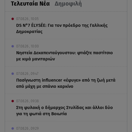
Τελευταία Νέα
Δημοφιλή
07.08.26 , 10:05
DS N°7 ÉLYSÉE: Για τον πρόεδρο της Γαλλικής
Δημοκρατίας
07.08.26 , 10:00
Νηστεία Δεκαπενταύγουστου: φτιάξτε παστίτσιο
με κιμά μανιταριών
07.08.26 , 09:47
Πασίγνωστη influencer «έφυγε» από τη ζωή μετά
από μάχη με σπάνιο καρκίνο
07.08.26 , 09:38
Στη φυλακή ο δήμαρχος Στυλίδας και άλλοι δύο
για τη φωτιά στη Βοιωτία
07.08.26 , 09:29