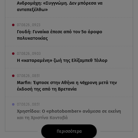
Ανδρομάχη: «Συγγνώμη. Δεν μπόρεσα να
ανταπεξέλθω»
07.08.26 , 09:23
Γουδή: Γυναίκα έπεσε από τον 5ο όροφο
πολυκατοικίας
07.08.26 , 09:03
Η «καταραμένη»​​​​​​​ ζωή της Ελίζαμπεθ Τέιλορ
07.08.26 , 08:51
Marfin: Έφτασε στην Αθήνα η 46χρονη μετά την
έκδοσή της από τη Βρετανία
07.08.26 , 08:51
Χρηστίδου: Ο «photobomber» ανάμεσα σε εκείνη
και τη Χριστίνα Κοντοβά
Περισσότερα
07.08.26 , 08:07