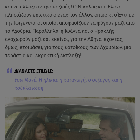
και να αλλάξουν τρόπο ζωής! Ο Νικόλας κι η Ελόνα
πλησιάζουν ερωτικά ο ένας τον άλλον, όπως κι ο Έντι με
την Ιφιγένεια, οι οποίοι αποφασίζουν να φύγουν μαζί από
τα Αχούρια. Παράλληλα, η Ιωάννα και ο Ηρακλής
αναχωρούν μαζί και εκείνοι, για την Αθήνα, έχοντας,
όμως, ετοιμάσει, για τους κατοίκους των Αχουρίων, μια
τεράστια και εκρηκτική έκπληξη!
Υρώ Μανέ: Η ηλικία, η καταγωγή, ο σύζυγος και η
κούκλα κόρη