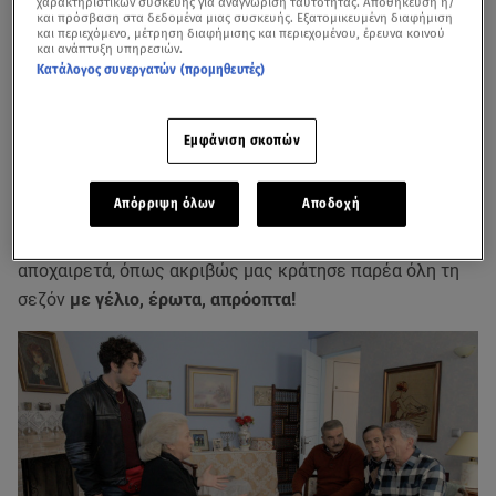
χαρακτηριστικών συσκευής για αναγνώριση ταυτότητας. Αποθήκευση ή/
και πρόσβαση στα δεδομένα μιας συσκευής. Εξατομικευμένη διαφήμιση
και περιεχόμενο, μέτρηση διαφήμισης και περιεχομένου, έρευνα κοινού
και ανάπτυξη υπηρεσιών.
Κατάλογος συνεργατών (προμηθευτές)
Εμφάνιση σκοπών
Δείτε το trailer του τελευταίου επεισοδίου της σειράς
Στα Σύνορα
Απόρριψη όλων
Αποδοχή
Η αγαπημένη κωμική σειρά του Star
Στα Σύνορα
μας
αποχαιρετά, όπως ακριβώς μας κράτησε παρέα όλη τη
σεζόν
με γέλιο, έρωτα, απρόοπτα!