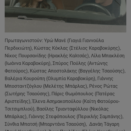
Πρωταγωνιστούν: Υρώ Μανέ (Γιαγιά Γιαννούλα
Περδικιώτη), Κώστας Κόκλας (Στέλιος Καραβοκύρης),
Νίκος Πουρσανίδης (Ηρακλής Καλτσάς), Λίλα Μπακλέση
(Ιωάννα Καραβοκύρη), Σπύρος Πούλης (Αντώνης
Φατούρος), Κώστας Αποστολάκης (Βαγγέλης Τσαούσης),
Βαλέρια Κουρούπη (Ολυμπία Καραβοκύρη), Γιάννης
Μποσταντζόγλου (Μελέτης Μπάρλας), Ρένος Ρώτας
(Σωτήρης Τσαούσης), Πάρις Θωμόπουλος (Πατέρας
Αριστείδης), Έλενα Ασημακοπούλου (Καίτη Φατούρου-
Τσιτσιμπλιού), Βασίλης Τριανταφύλλου (Νικόλας
Μπάρλας), Γιάννης Στεφόπουλος (Περικλής Σαμπάνης),
Σύνθια Μπατσή (Μπαρντάνα Τσαούση), Δανάη Τάγαρη