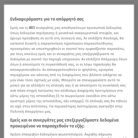
Ενδιαφερόμαστε για το απόρρητό σας
Εμείς και οι
603
συνεργάτες μας αποθηκεύουμε προσωπικά δεδομένα,
όπως δεδομένα περιήγησης ή μοναδικά αναγνωριστικά στοιχεία, και
έχουμε πρόσβαση σε αυτά στη συσκευή σας. Αν επιλέξετε Αποδοχή, θα
καταστεί δυνατή η ενεργοποίηση τεχνολογιών παρακολούθησης
προκειμένου να υποστηριχθούν οι σκοποί που εμφανίζονται παρακάτω,
για τους οποίους εμείς και οι συνεργάτες μας επεξεργαζόμαστε τα
δεδομένα με σκοπό την παροχή υπηρεσιών. Αν επιλέξετε Απόρριψη όλων
όλων ή αποσύρετε τη συγκατάθεσή σας, οι εν λόγω τεχνολογίες θα
απενεργοποιηθούν. Αν απενεργοποιηθούν οι ιχνηλάτες, ορισμένο
περιεχόμενο και κάποιες από τις διαφημίσεις που βλέπετε ενδέχεται να
μην είναι τόσο σχετικές με εσάς. Μπορείτε να επανεμφανίσετε αυτό το
μενού για να αλλάξετε τις επιλογές σας ή να αποσύρετε τη συναίνεσή σας
ανά πάσα στιγμή πατώντας τον σύνδεσμο Διαχείριση προτιμήσεων στο
κάτω μέρος της ιστοσελίδας [ή το αιωρούμενο εικονίδιο στο κάτω
αριστερό μέρος της ιστοσελίδας, εάν υπάρχει]. Οι επιλογές σας θα τεθούν
σε ισχύ στον Ιστότοπος. Για περισσότερες λεπτομέρειες ανατρέξτε στην
Πολιτική Απορρήτου μας.
Εμείς και οι συνεργάτες μας επεξεργαζόμαστε δεδομένα
προκειμένου να παρασχεθούν τα εξής:
Χρήση επακριβών δεδομένων γεωεντοπισμού. Ακριβής σάρωση