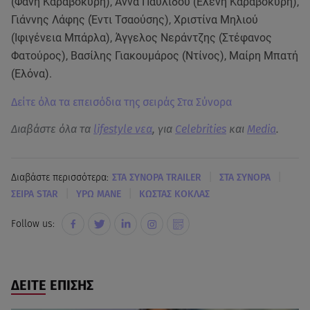
(Φανή Καραβοκύρη), Άννα Παυλίδου (Ελένη Καραβοκύρη),
Γιάννης Λάφης (Έντι Τσαούσης), Χριστίνα Μηλιού
(Ιφιγένεια Μπάρλα), Άγγελος Νεράντζης (Στέφανος
Φατούρος), Βασίλης Γιακουμάρος (Ντίνος), Μαίρη Μπατή
(Ελόνα).
Δείτε όλα τα επεισόδια της σειράς Στα Σύνορα
Διαβάστε όλα τα
lifestyle νεα
, για
Celebrities
και
Media
.
|
|
Διαβάστε περισσότερα:
ΣΤΑ ΣΥΝΟΡΑ TRAILER
ΣΤΑ ΣΥΝΟΡΑ
|
|
ΣΕΙΡΑ STAR
ΥΡΩ ΜΑΝΕ
ΚΩΣΤΑΣ ΚΟΚΛΑΣ
Follow us:
ΔΕΙΤΕ ΕΠΙΣΗΣ