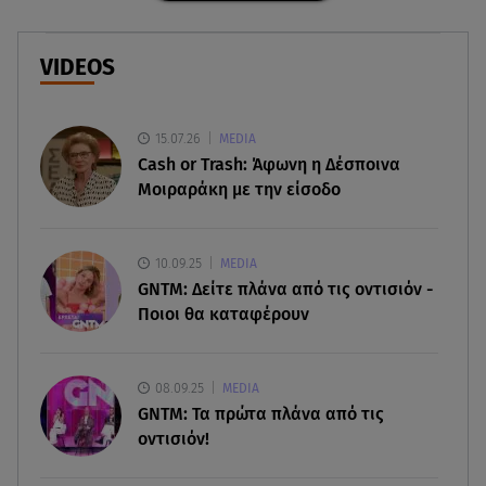
Μάλια: «Είδα τα παιδάκια να κουνάνε τα χέρια
και να ζητάνε βοήθεια»
VIDEOS
07.08.26 , 07:37
Ταϊλάνδη: Μαθητής άνοιξε πυρ σε σχολείο -
Αναφορές για νεκρούς
15.07.26
MEDIA
Cash or Trash: Άφωνη η Δέσποινα
07.08.26 , 03:00
Μοιραράκη με την είσοδο
Εορτολόγιο: Ποιοι γιορτάζουν στις 7 Αυγούστου
06.08.26 , 23:41
10.09.25
MEDIA
Βασιλική Ανδρίτσου: Ξεκίνησε τις διακοπές με τον
GNTM: Δείτε πλάνα από τις οντισιόν -
σύζυγο και την κορούλα της
Ποιοι θα καταφέρουν
06.08.26 , 23:11
Αγγελική Ηλιάδη ανήμερα του Σωτήρος: «Είδα
08.09.25
MEDIA
τον Χριστό μπροστά μου!»
GNTM: Τα πρώτα πλάνα από τις
οντισιόν!
06.08.26 , 22:39