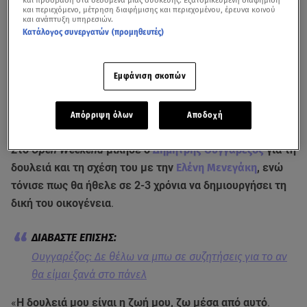
και πρόσβαση στα δεδομένα μιας συσκευής. Εξατομικευμένη διαφήμιση
και περιεχόμενο, μέτρηση διαφήμισης και περιεχομένου, έρευνα κοινού
και ανάπτυξη υπηρεσιών.
Κατάλογος συνεργατών (προμηθευτές)
Εμφάνιση σκοπών
Απόρριψη όλων
Αποδοχή
Δείτε όσα είπε ο Δημήτρης Ουγγαρέζος στην εκπομπή του OPEN
Στο
Open Weekend
μίλησε ο
Δημήτρης Ουγγαρέζος
για τη
δουλειά και τη σχέση του με την
Ελένη Μενεγάκη
, ενώ
τόνισε πως θα ήθελε σε 2-3 χρόνια να δημιουργήσει τη
δική του οικογένεια
.
Ουγγαρέζος: Δε θέλω να μπω σε συζητήσεις για το αν
θα είμαι ξανά στο πάνελ
«
Η δουλειά μου είναι η ζωή μου, ζω μέσα από αυτό
.