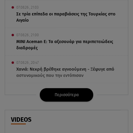
07.08.26 , 21:03
Σε τρία επίπεδα οι παραβιάσεις της Τουρκίας στο
Αιγαίο
07.08.26 , 21:00
MINI Aceman E: Τα αξεσουάρ για περιπετειώδεις
διαδρομές
07.08.26 , 20:47
Χανιά: Νεκρή βρέθηκε αγνοούμενη - Ξέφυγε από
αστυνομικούς που την εντόπισαν
07.08.26 , 20:18
Περισσότερα
Μυστράς: Κρίσιμος για το κατηγορητήριο ο
χρόνος θανάτου του 90χρονου
07.08.26 , 20:13
VIDEOS
Κυψέλη: Tι βρέθηκε στο διαμέρισμα της
38χρονης Λίζα