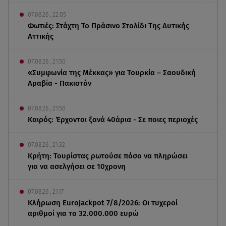
07.08.26 , 22:05
Φωτιές: Στάχτη Το Πράσινο Στολίδι Της Δυτικής
Αττικής
07.08.26 , 21:50
«Συμφωνία της Μέκκας» για Τουρκία – Σαουδική
Αραβία - Πακιστάν
07.08.26 , 21:50
Καιρός: Έρχονται ξανά 40άρια - Σε ποιες περιοχές
07.08.26 , 21:32
Κρήτη: Τουρίστας ρωτούσε πόσο να πληρώσει
για να ασελγήσει σε 10χρονη
07.08.26 , 21:17
Κλήρωση Eurojackpot 7/8/2026: Οι τυχεροί
αριθμοί για τα 32.000.000 ευρώ