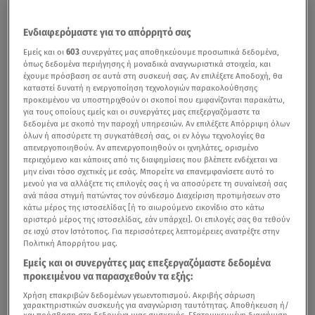
Ενδιαφερόμαστε για το απόρρητό σας
Εμείς και οι
603
συνεργάτες μας αποθηκεύουμε προσωπικά δεδομένα,
όπως δεδομένα περιήγησης ή μοναδικά αναγνωριστικά στοιχεία, και
έχουμε πρόσβαση σε αυτά στη συσκευή σας. Αν επιλέξετε Αποδοχή, θα
καταστεί δυνατή η ενεργοποίηση τεχνολογιών παρακολούθησης
προκειμένου να υποστηριχθούν οι σκοποί που εμφανίζονται παρακάτω,
για τους οποίους εμείς και οι συνεργάτες μας επεξεργαζόμαστε τα
δεδομένα με σκοπό την παροχή υπηρεσιών. Αν επιλέξετε Απόρριψη όλων
όλων ή αποσύρετε τη συγκατάθεσή σας, οι εν λόγω τεχνολογίες θα
απενεργοποιηθούν. Αν απενεργοποιηθούν οι ιχνηλάτες, ορισμένο
περιεχόμενο και κάποιες από τις διαφημίσεις που βλέπετε ενδέχεται να
μην είναι τόσο σχετικές με εσάς. Μπορείτε να επανεμφανίσετε αυτό το
μενού για να αλλάξετε τις επιλογές σας ή να αποσύρετε τη συναίνεσή σας
ανά πάσα στιγμή πατώντας τον σύνδεσμο Διαχείριση προτιμήσεων στο
κάτω μέρος της ιστοσελίδας [ή το αιωρούμενο εικονίδιο στο κάτω
αριστερό μέρος της ιστοσελίδας, εάν υπάρχει]. Οι επιλογές σας θα τεθούν
σε ισχύ στον Ιστότοπος. Για περισσότερες λεπτομέρειες ανατρέξτε στην
Πολιτική Απορρήτου μας.
Εμείς και οι συνεργάτες μας επεξεργαζόμαστε δεδομένα
προκειμένου να παρασχεθούν τα εξής:
Χρήση επακριβών δεδομένων γεωεντοπισμού. Ακριβής σάρωση
χαρακτηριστικών συσκευής για αναγνώριση ταυτότητας. Αποθήκευση ή/