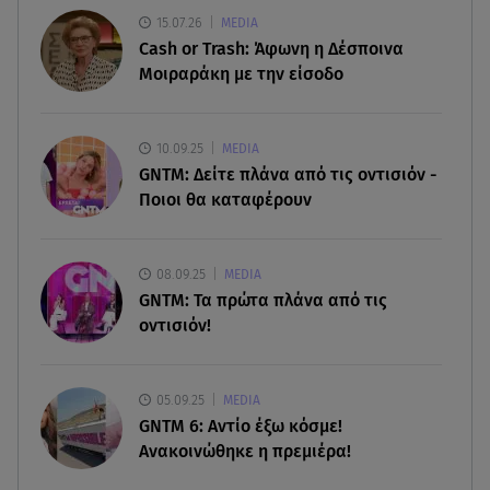
15.07.26
MEDIA
07.08.26 , 19:15
Cash or Trash: Άφωνη η Δέσποινα
Συντάξεις Σεπτεμβρίου: Πότε θα μπουν τα
Μοιραράκη με την είσοδο
χρήματα στους λογαριασμούς
07.08.26 , 18:45
10.09.25
MEDIA
Φωτιά στο Στεφάνι Κορίνθου: Μήνυμα από το 112
GNTM: Δείτε πλάνα από τις οντισιόν -
- Σηκώθηκαν εναέρια μέσα
Ποιοι θα καταφέρουν
07.08.26 , 18:34
Έξοδος Αυγούστου: Στο 100% η πληρότητα για
08.09.25
MEDIA
Κυκλάδες
GNTM: Τα πρώτα πλάνα από τις
οντισιόν!
07.08.26 , 17:44
Παιδικοί σταθμοί: Πότε βγαίνουν τα προσωρινά
αποτελέσματα
05.09.25
MEDIA
GNTM 6: Αντίο έξω κόσμε!
Ανακοινώθηκε η πρεμιέρα!