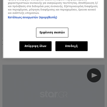
χαρακτηριστικών συσκευής για αναγνώριση ταυτότητας. Αποθήκευση ή/
και πρόσβαση στα δεδομένα μιας συσκευής. Εξατομικευμένη διαφήμιση
και περιεχόμενο, μέτρηση διαφήμισης και περιεχομένου, έρευνα κοινού
και ανάπτυξη υπηρεσιών.
Κατάλογος συνεργατών (προμηθευτές)
Εμφάνιση σκοπών
19.06.23, 08:45
Τσιμτσιλή: «Θα προτιμούσα να κάνω μια
Απόρριψη όλων
Αποδοχή
εκπομπή σαν τους Πρωταγωνιστές»