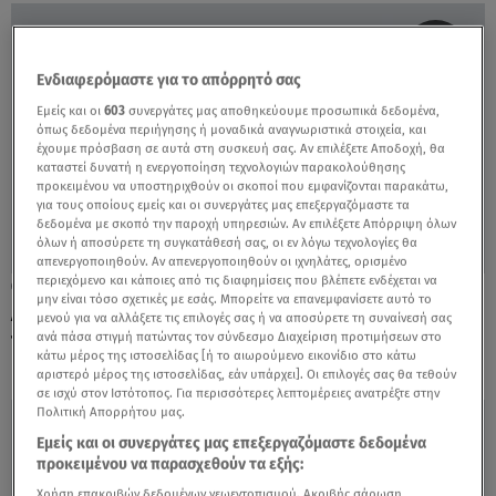
Ενδιαφερόμαστε για το απόρρητό σας
Εμείς και οι
603
συνεργάτες μας αποθηκεύουμε προσωπικά δεδομένα,
όπως δεδομένα περιήγησης ή μοναδικά αναγνωριστικά στοιχεία, και
έχουμε πρόσβαση σε αυτά στη συσκευή σας. Αν επιλέξετε Αποδοχή, θα
καταστεί δυνατή η ενεργοποίηση τεχνολογιών παρακολούθησης
προκειμένου να υποστηριχθούν οι σκοποί που εμφανίζονται παρακάτω,
για τους οποίους εμείς και οι συνεργάτες μας επεξεργαζόμαστε τα
δεδομένα με σκοπό την παροχή υπηρεσιών. Αν επιλέξετε Απόρριψη όλων
όλων ή αποσύρετε τη συγκατάθεσή σας, οι εν λόγω τεχνολογίες θα
απενεργοποιηθούν. Αν απενεργοποιηθούν οι ιχνηλάτες, ορισμένο
περιεχόμενο και κάποιες από τις διαφημίσεις που βλέπετε ενδέχεται να
19.06.23, 15:22
μην είναι τόσο σχετικές με εσάς. Μπορείτε να επανεμφανίσετε αυτό το
Λάμπρος Κωνσταντάρας: Αλλάζει
μενού για να αλλάξετε τις επιλογές σας ή να αποσύρετε τη συναίνεσή σας
τηλεοπτική στέγη ο δημοσιογράφος;
ανά πάσα στιγμή πατώντας τον σύνδεσμο Διαχείριση προτιμήσεων στο
κάτω μέρος της ιστοσελίδας [ή το αιωρούμενο εικονίδιο στο κάτω
αριστερό μέρος της ιστοσελίδας, εάν υπάρχει]. Οι επιλογές σας θα τεθούν
σε ισχύ στον Ιστότοπος. Για περισσότερες λεπτομέρειες ανατρέξτε στην
Πολιτική Απορρήτου μας.
Εμείς και οι συνεργάτες μας επεξεργαζόμαστε δεδομένα
προκειμένου να παρασχεθούν τα εξής:
Χρήση επακριβών δεδομένων γεωεντοπισμού. Ακριβής σάρωση