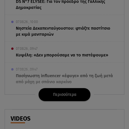
DS N°7 ÉLYSÉE: Για τον πρόεδρο της Γαλλικής
Δημοκρατίας
07.08.26 , 10:00
Νηστεία Δεκαπενταύγουστου: φτιάξτε παστίτσιο
με κιμά μανιταριών
07.08.26 , 09:47
Κυψέλη: «Δεν μπορούσαμε να το πιστέψουμε»
07.08.26 , 09:47
Πασίγνωστη influencer «έφυγε» από τη ζωή μετά
από μάχη με σπάνιο καρκίνο
Περισσότερα
07.08.26 , 09:38
Στη φυλακή ο δήμαρχος Στυλίδας και άλλοι δύο
για τη φωτιά στη Βοιωτία
VIDEOS
07.08.26 , 09:29