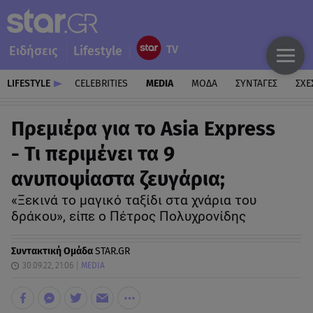
Ειδήσεις
Lifestyle
LIFESTYLE
CELEBRITIES
MEDIA
ΜΟΔΑ
ΣΥΝΤΑΓΕΣ
ΣΧΕ
Πρεμιέρα για το Asia Express
- Τι περιμένει τα 9
ανυποψίαστα ζευγάρια;
«Ξεκινά το μαγικό ταξίδι στα χνάρια του
δράκου», είπε ο Πέτρος Πολυχρονίδης
Συντακτική Ομάδα
STAR.GR
30.09.22, 21:06
MEDIA