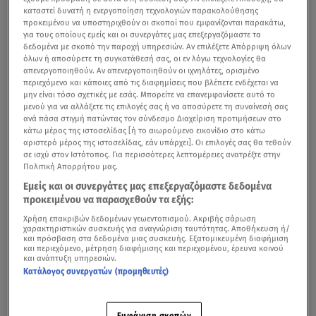
καταστεί δυνατή η ενεργοποίηση τεχνολογιών παρακολούθησης
προκειμένου να υποστηριχθούν οι σκοποί που εμφανίζονται παρακάτω,
για τους οποίους εμείς και οι συνεργάτες μας επεξεργαζόμαστε τα
δεδομένα με σκοπό την παροχή υπηρεσιών. Αν επιλέξετε Απόρριψη όλων
όλων ή αποσύρετε τη συγκατάθεσή σας, οι εν λόγω τεχνολογίες θα
απενεργοποιηθούν. Αν απενεργοποιηθούν οι ιχνηλάτες, ορισμένο
περιεχόμενο και κάποιες από τις διαφημίσεις που βλέπετε ενδέχεται να
μην είναι τόσο σχετικές με εσάς. Μπορείτε να επανεμφανίσετε αυτό το
μενού για να αλλάξετε τις επιλογές σας ή να αποσύρετε τη συναίνεσή σας
ανά πάσα στιγμή πατώντας τον σύνδεσμο Διαχείριση προτιμήσεων στο
«Τα εννέα ζευγάρια έχουν φτάσει ήδη εδώ και κάνουν
κάτω μέρος της ιστοσελίδας [ή το αιωρούμενο εικονίδιο στο κάτω
αριστερό μέρος της ιστοσελίδας, εάν υπάρχει]. Οι επιλογές σας θα τεθούν
τουρισμό. Θαυμάζουν τα τοπία και τους επιβλητικούς
σε ισχύ στον Ιστότοπος. Για περισσότερες λεπτομέρειες ανατρέξτε στην
ναούς. Από το πρωί βρίσκονται εδώ για τις ανάγκες μιας
Πολιτική Απορρήτου μας.
φωτογράφησης, παντελώς ανυποψίαστοι. Σε λίγο
Εμείς και οι συνεργάτες μας επεξεργαζόμαστε δεδομένα
προκειμένου να παρασχεθούν τα εξής:
ξεκινά το μαγικό τους ταξίδι, στα χνάρια του δράκου. Το
Χρήση επακριβών δεδομένων γεωεντοπισμού. Ακριβής σάρωση
Asia Express
ξεκινά εδώ»
, ήταν τα λόγια του Πέτρου
χαρακτηριστικών συσκευής για αναγνώριση ταυτότητας. Αποθήκευση ή/
Πολυχρονίδη στην πρεμιέρα του νέου ταξιδιωτικού
και πρόσβαση στα δεδομένα μιας συσκευής. Εξατομικευμένη διαφήμιση
και περιεχόμενο, μέτρηση διαφήμισης και περιεχομένου, έρευνα κοινού
παιχνιδιού περιπέτειας του Star.
και ανάπτυξη υπηρεσιών.
Κατάλογος συνεργατών (προμηθευτές)
Το Asia Express κάνει πρεμιέρα - Γνωρίστε τα 9
Εμφάνιση σκοπών