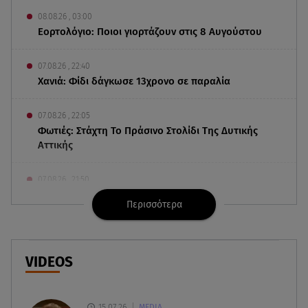
08.08.26 , 03:00
Εορτολόγιο: Ποιοι γιορτάζουν στις 8 Αυγούστου
07.08.26 , 22:40
Χανιά: Φίδι δάγκωσε 13χρονο σε παραλία
07.08.26 , 22:05
Φωτιές: Στάχτη Το Πράσινο Στολίδι Της Δυτικής
Αττικής
07.08.26 , 21:50
«Συμφωνία της Μέκκας» για Τουρκία – Σαουδική
Περισσότερα
Αραβία - Πακιστάν
07.08.26 , 21:50
Καιρός: Έρχονται ξανά 40άρια - Σε ποιες περιοχές
VIDEOS
07.08.26 , 21:32
Κρήτη: Τουρίστας ρωτούσε πόσο να πληρώσει
15.07.26
MEDIA