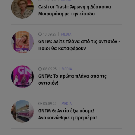
για να ασελγήσει σε 10χρονη
Cash or Trash: Άφωνη η Δέσποινα
Μοιραράκη με την είσοδο
07.08.26 , 21:17
Κλήρωση Eurojackpot 7/8/2026: Οι τυχεροί
αριθμοί για τα 32.000.000 ευρώ
10.09.25
MEDIA
GNTM: Δείτε πλάνα από τις οντισιόν -
Ποιοι θα καταφέρουν
07.08.26 , 21:03
Σε τρία επίπεδα οι παραβιάσεις της Τουρκίας στο
Αιγαίο
08.09.25
MEDIA
GNTM: Τα πρώτα πλάνα από τις
07.08.26 , 21:00
οντισιόν!
MINI Aceman E: Τα αξεσουάρ για περιπετειώδεις
διαδρομές
05.09.25
MEDIA
GNTM 6: Αντίο έξω κόσμε!
Ανακοινώθηκε η πρεμιέρα!