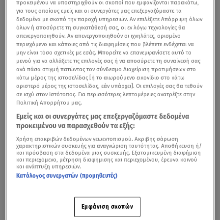
προκειμένου να υποστηριχθούν οι σκοποί που εμφανίζονται παρακάτω,
για τους οποίους εμείς και οι συνεργάτες μας επεξεργαζόμαστε τα
δεδομένα με σκοπό την παροχή υπηρεσιών. Αν επιλέξετε Απόρριψη όλων
όλων ή αποσύρετε τη συγκατάθεσή σας, οι εν λόγω τεχνολογίες θα
απενεργοποιηθούν. Αν απενεργοποιηθούν οι ιχνηλάτες, ορισμένο
περιεχόμενο και κάποιες από τις διαφημίσεις που βλέπετε ενδέχεται να
μην είναι τόσο σχετικές με εσάς. Μπορείτε να επανεμφανίσετε αυτό το
μενού για να αλλάξετε τις επιλογές σας ή να αποσύρετε τη συναίνεσή σας
ανά πάσα στιγμή πατώντας τον σύνδεσμο Διαχείριση προτιμήσεων στο
κάτω μέρος της ιστοσελίδας [ή το αιωρούμενο εικονίδιο στο κάτω
αριστερό μέρος της ιστοσελίδας, εάν υπάρχει]. Οι επιλογές σας θα τεθούν
σε ισχύ στον Ιστότοπος. Για περισσότερες λεπτομέρειες ανατρέξτε στην
Πολιτική Απορρήτου μας.
Εμείς και οι συνεργάτες μας επεξεργαζόμαστε δεδομένα
προκειμένου να παρασχεθούν τα εξής:
Χρήση επακριβών δεδομένων γεωεντοπισμού. Ακριβής σάρωση
χαρακτηριστικών συσκευής για αναγνώριση ταυτότητας. Αποθήκευση ή/
και πρόσβαση στα δεδομένα μιας συσκευής. Εξατομικευμένη διαφήμιση
και περιεχόμενο, μέτρηση διαφήμισης και περιεχομένου, έρευνα κοινού
και ανάπτυξη υπηρεσιών.
Κατάλογος συνεργατών (προμηθευτές)
Εμφάνιση σκοπών