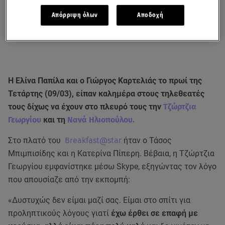
Απόρριψη όλων
Αποδοχή
Η Ελίνα Παπίλα και ο Γιώργος Καρτελιάς το πρωί της
Τετάρτης (09/03), είπαν καλημέρα στους τηλεθεατές
τους δίχως να έχουν στο πλευρό τους την
Τζώρτζια
Γεωργίου
και τη
Νανά Ηλιοπούλου.
Στο πλατό του
Breakfast@star
ήταν ο Τάσος
Μπιμπισίδης και η Κατερίνα Πίπερη. Βέβαια, η Τζώρτζια
Γεωργίου εμφανίστηκε μέσω Skype, εξηγώντας τον λόγο
που απουσίαζε από την εκπομπή:
«Δυστυχώς δεν είμαι μαζί σας. Είμαι στο σπίτι για
προληπτικούς λόγους γιατί
έχω έρθει σε επαφή με