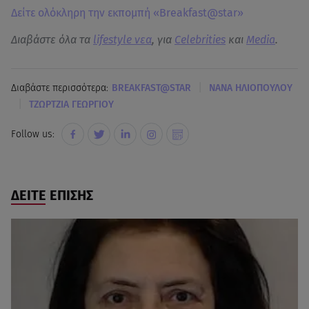
Δείτε ολόκληρη την εκπομπή «Breakfast@star»
Διαβάστε όλα τα
lifestyle νεα
, για
Celebrities
και
Media
.
|
Διαβάστε περισσότερα:
BREAKFAST@STAR
ΝΑΝΑ ΗΛΙΟΠΟΥΛΟΥ
|
ΤΖΩΡΤΖΙΑ ΓΕΩΡΓΙΟΥ
Follow us:
ΔΕΙΤΕ ΕΠΙΣΗΣ