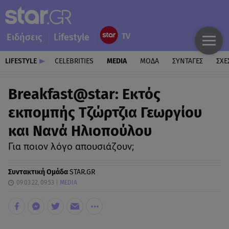
Ειδήσεις
Lifestyle
LIFESTYLE
CELEBRITIES
MEDIA
ΜΟΔΑ
ΣΥΝΤΑΓΕΣ
ΣΧΕ
Breakfast@star: Εκτός
εκπομπής Τζώρτζια Γεωργίου
και Νανά Ηλιοπούλου
Για ποιον λόγο απουσιάζουν;
Συντακτική Ομάδα
STAR.GR
09.03.22, 09:53
MEDIA