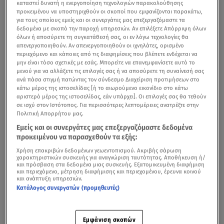
καταστεί δυνατή η ενεργοποίηση τεχνολογιών παρακολούθησης
προκειμένου να υποστηριχθούν οι σκοποί που εμφανίζονται παρακάτω,
για τους οποίους εμείς και οι συνεργάτες μας επεξεργαζόμαστε τα
δεδομένα με σκοπό την παροχή υπηρεσιών. Αν επιλέξετε Απόρριψη όλων
όλων ή αποσύρετε τη συγκατάθεσή σας, οι εν λόγω τεχνολογίες θα
απενεργοποιηθούν. Αν απενεργοποιηθούν οι ιχνηλάτες, ορισμένο
περιεχόμενο και κάποιες από τις διαφημίσεις που βλέπετε ενδέχεται να
μην είναι τόσο σχετικές με εσάς. Μπορείτε να επανεμφανίσετε αυτό το
μενού για να αλλάξετε τις επιλογές σας ή να αποσύρετε τη συναίνεσή σας
ανά πάσα στιγμή πατώντας τον σύνδεσμο Διαχείριση προτιμήσεων στο
κάτω μέρος της ιστοσελίδας [ή το αιωρούμενο εικονίδιο στο κάτω
αριστερό μέρος της ιστοσελίδας, εάν υπάρχει]. Οι επιλογές σας θα τεθούν
σε ισχύ στον Ιστότοπος. Για περισσότερες λεπτομέρειες ανατρέξτε στην
Πολιτική Απορρήτου μας.
Εμείς και οι συνεργάτες μας επεξεργαζόμαστε δεδομένα
προκειμένου να παρασχεθούν τα εξής:
Χρήση επακριβών δεδομένων γεωεντοπισμού. Ακριβής σάρωση
χαρακτηριστικών συσκευής για αναγνώριση ταυτότητας. Αποθήκευση ή/
και πρόσβαση στα δεδομένα μιας συσκευής. Εξατομικευμένη διαφήμιση
και περιεχόμενο, μέτρηση διαφήμισης και περιεχομένου, έρευνα κοινού
και ανάπτυξη υπηρεσιών.
Κατάλογος συνεργατών (προμηθευτές)
Εμφάνιση σκοπών