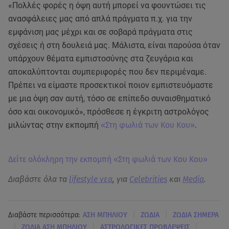
«Πολλές φορές η όψη αυτή μπορεί να φουντώσει τις
ανασφάλειες μας από απλά πράγματα π.χ. για την
εμφάνιση μας μέχρι και σε σοβαρά πράγματα στις
σχέσεις ή στη δουλειά μας. Μάλιστα, είναι παρούσα όταν
υπάρχουν θέματα εμπιστοσύνης στα ζευγάρια και
αποκαλύπτονται συμπεριφορές που δεν περιμέναμε.
Πρέπει να είμαστε προσεκτικοί ποιον εμπιστευόμαστε
με μια όψη σαν αυτή, τόσο σε επίπεδο συναισθηματικό
όσο και οικονομικό», πρόσθεσε η έγκριτη αστρολόγος
μιλώντας στην εκπομπή
«Στη φωλιά των Κου Κου»
.
Δείτε ολόκληρη την εκπομπή «Στη φωλιά των Κου Κου»
Διαβάστε όλα τα
lifestyle νεα
, για
Celebrities
και
Media
.
|
|
Διαβάστε περισσότερα:
ΑΣΗ ΜΠΗΛΙΟΥ
ΖΩΔΙΑ
ΖΩΔΙΑ ΣΗΜΕΡΑ
|
|
|
ΖΩΔΙΑ ΑΣΗ ΜΠΗΛΙΟΥ
ΑΣΤΡΟΛΟΓΙΚΕΣ ΠΡΟΒΛΕΨΕΙΣ