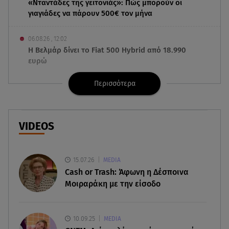
«Νταντάδες της γειτονιάς»: Πώς μπορούν οι
γιαγιάδες να πάρουν 500€ τον μήνα
06.08.26 , 12:02
Η Βελμάρ δίνει το Fiat 500 Hybrid από 18.990
ευρώ
Περισσότερα
06.08.26 , 12:00
Welcome August: 3 μοδάτα looks για τον
τελευταίο μήνα του καλοκαιριού
VIDEOS
06.08.26 , 11:48
Νέα Υόρκη: «Τα παιδιά έχουν μια μικρή ίωση»,
έγραψε, πριν τα σκοτώσει
15.07.26
MEDIA
Cash or Trash: Άφωνη η Δέσποινα
06.08.26 , 11:28
Μοιραράκη με την είσοδο
Αλεξάνδρου σε Ελληνίδου: «Πόσο πιο πάνω
απ΄την πίστα το θες;»
10.09.25
MEDIA
06.08.26 , 11:17