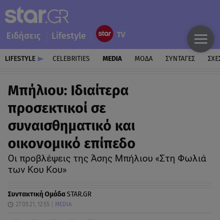
Ειδήσεις
Lifestyle
LIFESTYLE
CELEBRITIES
MEDIA
ΜΟΔΑ
ΣΥΝΤΑΓΕΣ
ΣΧΕ
Μπήλιου: Ιδιαίτερα
προσεκτικοί σε
συναισθηματικό και
οικονομικό επίπεδο
Οι προβλέψεις της Άσης Μπήλιου «Στη Φωλιά
των Κου Κου»
Συντακτική Ομάδα
STAR.GR
27.05.21, 12:55
MEDIA