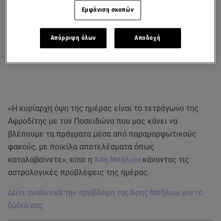
Εμφάνιση σκοπών
Απόρριψη όλων
Αποδοχή
«Η κυρίαρχη όψη της ημέρας είναι το τετράγωνο της
Αφροδίτης με τον Ποσειδώνα που μας κάνει να
βλέπουμε τα πράγματα μέσα από παραμορφωτικούς
φακούς, με ποικίλα αποτελέσματα όπως
καταλαβαίνετε», είπε η
Άση Μπήλιου
κάνοντας τις
αστρολογικές προβλέψεις της ημέρας.
Δείτε αναλυτικά την πρόβλεψη της Άσης Μπήλιου για το
ζώδιό σας