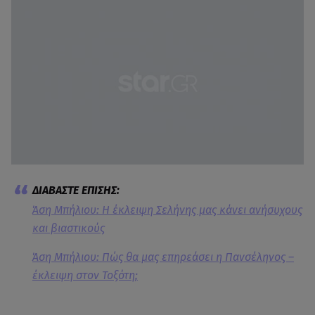
Άση Μπήλιου: Η έκλειψη Σελήνης μας κάνει ανήσυχους
και βιαστικούς
Άση Μπήλιου: Πώς θα μας επηρεάσει η Πανσέληνος –
έκλειψη στον Τοξότη;