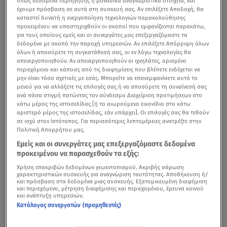
όπως δεδομένα περιήγησης ή μοναδικά αναγνωριστικά στοιχεία, και
έχουμε πρόσβαση σε αυτά στη συσκευή σας. Αν επιλέξετε Αποδοχή, θα
καταστεί δυνατή η ενεργοποίηση τεχνολογιών παρακολούθησης
προκειμένου να υποστηριχθούν οι σκοποί που εμφανίζονται παρακάτω,
για τους οποίους εμείς και οι συνεργάτες μας επεξεργαζόμαστε τα
δεδομένα με σκοπό την παροχή υπηρεσιών. Αν επιλέξετε Απόρριψη όλων
όλων ή αποσύρετε τη συγκατάθεσή σας, οι εν λόγω τεχνολογίες θα
απενεργοποιηθούν. Αν απενεργοποιηθούν οι ιχνηλάτες, ορισμένο
περιεχόμενο και κάποιες από τις διαφημίσεις που βλέπετε ενδέχεται να
μην είναι τόσο σχετικές με εσάς. Μπορείτε να επανεμφανίσετε αυτό το
μενού για να αλλάξετε τις επιλογές σας ή να αποσύρετε τη συναίνεσή σας
ανά πάσα στιγμή πατώντας τον σύνδεσμο Διαχείριση προτιμήσεων στο
κάτω μέρος της ιστοσελίδας [ή το αιωρούμενο εικονίδιο στο κάτω
αριστερό μέρος της ιστοσελίδας, εάν υπάρχει]. Οι επιλογές σας θα τεθούν
σε ισχύ στον Ιστότοπος. Για περισσότερες λεπτομέρειες ανατρέξτε στην
Πολιτική Απορρήτου μας.
Εμείς και οι συνεργάτες μας επεξεργαζόμαστε δεδομένα
προκειμένου να παρασχεθούν τα εξής:
Χρήση επακριβών δεδομένων γεωεντοπισμού. Ακριβής σάρωση
χαρακτηριστικών συσκευής για αναγνώριση ταυτότητας. Αποθήκευση ή/
και πρόσβαση στα δεδομένα μιας συσκευής. Εξατομικευμένη διαφήμιση
και περιεχόμενο, μέτρηση διαφήμισης και περιεχομένου, έρευνα κοινού
και ανάπτυξη υπηρεσιών.
Κατάλογος συνεργατών (προμηθευτές)