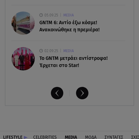
07.08.26 , 13:04
Συνελήφθη 31χρονος για τις δολοφονίες του
05.09.25
MEDIA
«Ζαμπόν» και του Σκαφτούρου
GNTM 6: Αντίο έξω κόσμε!
Ανακοινώθηκε η πρεμιέρα!
02.09.25
MEDIA
Το GNTM μετράει αντίστροφα!
Έρχεται στο Star!
LIFESTYLE
CELEBRITIES
MEDIA
ΜΟΔΑ
ΣΥΝΤΑΓΕΣ
ΣΧΕ