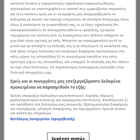
καταστεί δυνατή η ενεργοποίηση τεχνολογιών παρακολούθησης
προκειμένου να υποστηριχθούν οι σκοποί που εμφανίζονται παρακάτω,
για τους οποίους εμείς και οι συνεργάτες μας επεξεργαζόμαστε τα
δεδομένα με σκοπό την παροχή υπηρεσιών. Αν επιλέξετε Απόρριψη όλων
όλων ή αποσύρετε τη συγκατάθεσή σας, οι εν λόγω τεχνολογίες θα
απενεργοποιηθούν. Αν απενεργοποιηθούν οι ιχνηλάτες, ορισμένο
περιεχόμενο και κάποιες από τις διαφημίσεις που βλέπετε ενδέχεται να
μην είναι τόσο σχετικές με εσάς. Μπορείτε να επανεμφανίσετε αυτό το
μενού για να αλλάξετε τις επιλογές σας ή να αποσύρετε τη συναίνεσή σας
ανά πάσα στιγμή πατώντας τον σύνδεσμο Διαχείριση προτιμήσεων στο
κάτω μέρος της ιστοσελίδας [ή το αιωρούμενο εικονίδιο στο κάτω
αριστερό μέρος της ιστοσελίδας, εάν υπάρχει]. Οι επιλογές σας θα τεθούν
σε ισχύ στον Ιστότοπος. Για περισσότερες λεπτομέρειες ανατρέξτε στην
Πολιτική Απορρήτου μας.
Εμείς και οι συνεργάτες μας επεξεργαζόμαστε δεδομένα
προκειμένου να παρασχεθούν τα εξής:
Χρήση επακριβών δεδομένων γεωεντοπισμού. Ακριβής σάρωση
χαρακτηριστικών συσκευής για αναγνώριση ταυτότητας. Αποθήκευση ή/
και πρόσβαση στα δεδομένα μιας συσκευής. Εξατομικευμένη διαφήμιση
και περιεχόμενο, μέτρηση διαφήμισης και περιεχομένου, έρευνα κοινού
και ανάπτυξη υπηρεσιών.
Κατάλογος συνεργατών (προμηθευτές)
Εμφάνιση σκοπών