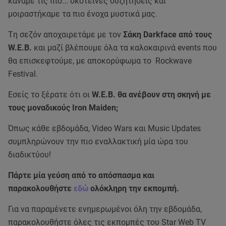
κάναμε τις πιο... σκοτεινές συζητήσεις και
μοιραστήκαμε τα πιο ένοχα μυστικά μας.
Tη σεζόν αποχαιρετάμε με τον
Σάκη Darkface από τους
W.E.B.
και μαζί βλέπουμε όλα τα καλοκαιρινά events που
θα επισκεφτούμε, με αποκορύφωμα το Rockwave
Festival.
Εσείς το ξέρατε ότι οι
W.E.B. θα ανέβουν στη σκηνή με
τους μοναδικούς Iron Maiden;
Όπως κάθε εβδομάδα, Video Wars και Music Updates
συμπληρώνουν την πιο εναλλακτική μία ώρα του
διαδικτύου!
Πάρτε μία γεύση από το απόσπασμα και
παρακολουθήστε
εδώ
ολόκληρη την εκπομπή.
Για να παραμένετε ενημερωμένοι όλη την εβδομάδα,
παρακολουθήστε όλες τις εκπομπές του Star Web TV