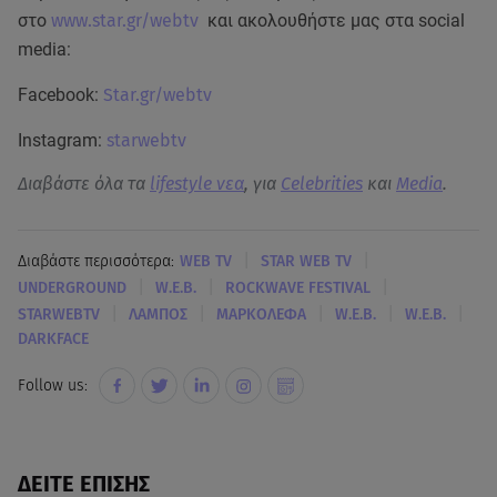
στο
www.star.gr/webtv
και ακολουθήστε μας στα social
media:
Facebook:
Star.gr/webtv
Instagram:
starwebtv
Διαβάστε όλα τα
lifestyle νεα
, για
Celebrities
και
Media
.
|
|
Διαβάστε περισσότερα:
WEB TV
STAR WEB TV
|
|
|
UNDERGROUND
W.E.B.
ROCKWAVE FESTIVAL
|
|
|
|
|
STARWEBTV
ΛΑΜΠΟΣ
ΜΑΡΚΟΛΕΦΑ
W.E.B.
W.E.B.
DARKFACE
Follow us:
ΔΕΙΤΕ ΕΠΙΣΗΣ