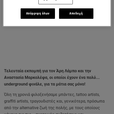
Απόρριψη όλων
Αποδοχή
Τελευταία εκπομπή για τον Άρη Λάμπο και την
Αναστασία Μαρκολέφα, οι οποίοι έχουν ένα πολύ...
underground φινάλε, για τα μάτια σας μόνο!
Όλη τη χρονιά φιλοξενήσαμε μπάντες, tattoo artists,
graffiti artists, τραγουδιστές και, γενικότερα, πρόσωπα
από την alternative ζωή της πολής, με τους οποίους