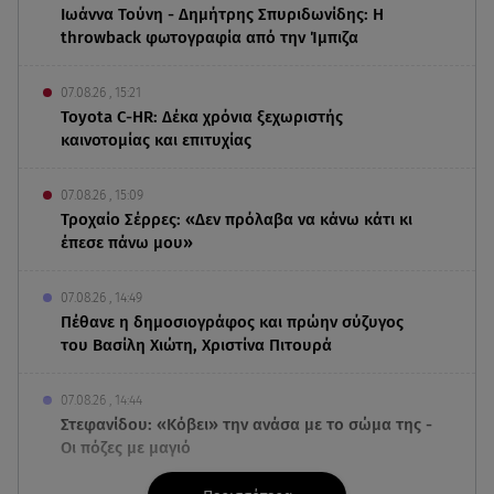
Ιωάννα Τούνη - Δημήτρης Σπυριδωνίδης: Η
throwback φωτογραφία από την Ίμπιζα
07.08.26 , 15:21
Toyota C-HR: Δέκα χρόνια ξεχωριστής
καινοτομίας και επιτυχίας
07.08.26 , 15:09
Τροχαίο Σέρρες: «Δεν πρόλαβα να κάνω κάτι κι
έπεσε πάνω μου»
07.08.26 , 14:49
Πέθανε η δημοσιογράφος και πρώην σύζυγος
του Βασίλη Χιώτη, Χριστίνα Πιτουρά
07.08.26 , 14:44
Στεφανίδου: «Κόβει» την ανάσα με το σώμα της -
Οι πόζες με μαγιό