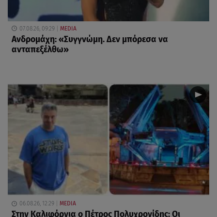
07.08.26, 09:29
MEDIA
Ανδρομάχη: «Συγγνώμη. Δεν μπόρεσα να
ανταπεξέλθω»
06.08.26, 12:29
MEDIA
Στην Καλιφόρνια ο Πέτρος Πολυχρονίδης: Οι