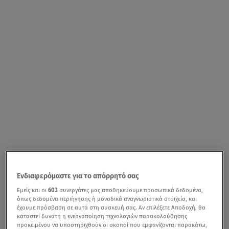
Ενδιαφερόμαστε για το απόρρητό σας
Εμείς και οι
603
συνεργάτες μας αποθηκεύουμε προσωπικά δεδομένα,
όπως δεδομένα περιήγησης ή μοναδικά αναγνωριστικά στοιχεία, και
έχουμε πρόσβαση σε αυτά στη συσκευή σας. Αν επιλέξετε Αποδοχή, θα
καταστεί δυνατή η ενεργοποίηση τεχνολογιών παρακολούθησης
προκειμένου να υποστηριχθούν οι σκοποί που εμφανίζονται παρακάτω,