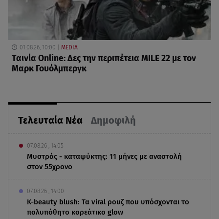
01.08.26, 10:00
MEDIA
Ταινία Online: Δες την περιπέτεια MILE 22 με τον
Μαρκ Γουόλμπεργκ
Τελευταία Νέα
Δημοφιλή
07.08.26 , 14:05
Μυστράς - καταψύκτης: 11 μήνες με αναστολή
στον 55χρονο
07.08.26 , 14:00
K-beauty blush: Τα viral ρουζ που υπόσχονται το
πολυπόθητο κορεάτικο glow