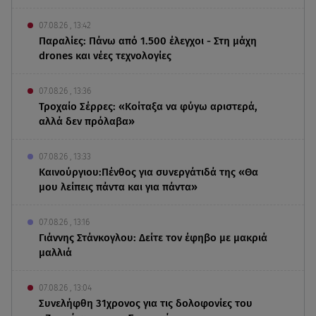
07.08.26 , 13:42
Παραλίες: Πάνω από 1.500 έλεγχοι - Στη μάχη
drones και νέες τεχνολογίες
07.08.26 , 13:36
Τροχαίο Σέρρες: «Κοίταξα να φύγω αριστερά,
αλλά δεν πρόλαβα»
07.08.26 , 13:33
Καινούργιου:Πένθος για συνεργάτιδά της «Θα
μου λείπεις πάντα και για πάντα»
07.08.26 , 13:16
Γιάννης Στάνκογλου: Δείτε τον έφηβο με μακριά
μαλλιά
07.08.26 , 13:04
Συνελήφθη 31χρονος για τις δολοφονίες του