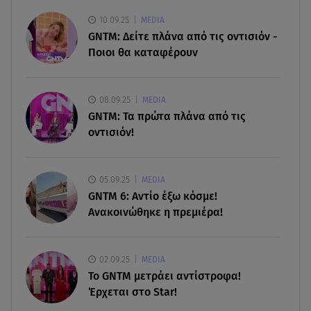
μνημόσυνο
10.09.25
MEDIA
GNTM: Δείτε πλάνα από τις οντισιόν -
07.08.26 , 11:18
Ποιοι θα καταφέρουν
Leapmotor T03: Τώρα με 16.190 ευρώ
07.08.26 , 11:17
08.09.25
MEDIA
Παρουσιάστρια κοιμήθηκε on air και έγινε viral-
GNTM: Τα πρώτα πλάνα από τις
Δείτε το στιγμιότυπο
οντισιόν!
07.08.26 , 11:13
Stars System: Γιορτάζει 20 χρόνια και γίνεται
05.09.25
MEDIA
καθημερινό στο Star
GNTM 6: Αντίο έξω κόσμε!
Ανακοινώθηκε η πρεμιέρα!
02.09.25
MEDIA
Το GNTM μετράει αντίστροφα!
Έρχεται στο Star!