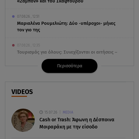
«Ζαμπόν» και του Σκαφτούρου
07.08.26 , 12:51
Μαριαλένα Ρουμελιώτη: Δύο -υπέροχοι- μήνες
τον γιο της
07.08.26 , 12:35
Τουρισμός για όλους: Συνεχίζονται οι αιτήσεις –
Ποιοι κάνουν σήμερα
Περισσότερα
07.08.26 , 12:07
Marfin: Προθεσμία για να απολογηθεί πήρε η
46χρονη
VIDEOS
07.08.26 , 12:00
4 (πολύ σημαντικά) πράγματα που
15.07.26
MEDIA
αποκαλύπτουν οι διακοπές για τη σχέση σου
Cash or Trash: Άφωνη η Δέσποινα
Μοιραράκη με την είσοδο
07.08.26 , 11:45
Λένα Σαμαρά: Ράγισαν καρδιές στο ετήσιο