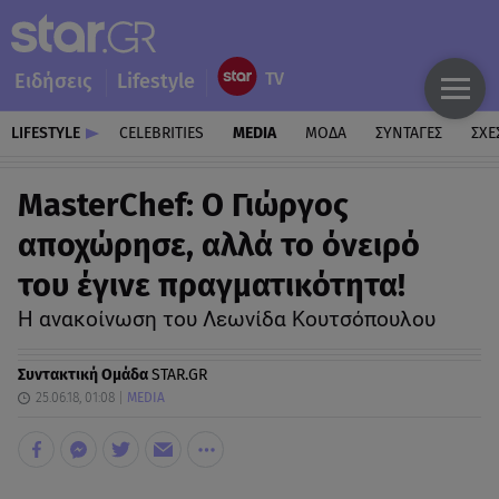
Ειδήσεις
Lifestyle
LIFESTYLE
CELEBRITIES
MEDIA
ΜΟΔΑ
ΣΥΝΤΑΓΕΣ
ΣΧΕ
MasterChef: Ο Γιώργος
αποχώρησε, αλλά το όνειρό
του έγινε πραγματικότητα!
Η ανακοίνωση του Λεωνίδα Κουτσόπουλου
Συντακτική Ομάδα
STAR.GR
25.06.18, 01:08
MEDIA