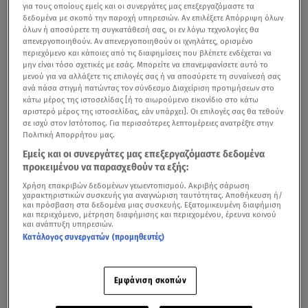
για τους οποίους εμείς και οι συνεργάτες μας επεξεργαζόμαστε τα
δεδομένα με σκοπό την παροχή υπηρεσιών. Αν επιλέξετε Απόρριψη όλων
όλων ή αποσύρετε τη συγκατάθεσή σας, οι εν λόγω τεχνολογίες θα
απενεργοποιηθούν. Αν απενεργοποιηθούν οι ιχνηλάτες, ορισμένο
περιεχόμενο και κάποιες από τις διαφημίσεις που βλέπετε ενδέχεται να
μην είναι τόσο σχετικές με εσάς. Μπορείτε να επανεμφανίσετε αυτό το
μενού για να αλλάξετε τις επιλογές σας ή να αποσύρετε τη συναίνεσή σας
ανά πάσα στιγμή πατώντας τον σύνδεσμο Διαχείριση προτιμήσεων στο
κάτω μέρος της ιστοσελίδας [ή το αιωρούμενο εικονίδιο στο κάτω
αριστερό μέρος της ιστοσελίδας, εάν υπάρχει]. Οι επιλογές σας θα τεθούν
σε ισχύ στον Ιστότοπος. Για περισσότερες λεπτομέρειες ανατρέξτε στην
Πολιτική Απορρήτου μας.
Εμείς και οι συνεργάτες μας επεξεργαζόμαστε δεδομένα
προκειμένου να παρασχεθούν τα εξής:
Χρήση επακριβών δεδομένων γεωεντοπισμού. Ακριβής σάρωση
χαρακτηριστικών συσκευής για αναγνώριση ταυτότητας. Αποθήκευση ή/
και πρόσβαση στα δεδομένα μιας συσκευής. Εξατομικευμένη διαφήμιση
και περιεχόμενο, μέτρηση διαφήμισης και περιεχομένου, έρευνα κοινού
και ανάπτυξη υπηρεσιών.
Κατάλογος συνεργατών (προμηθευτές)
Εμφάνιση σκοπών