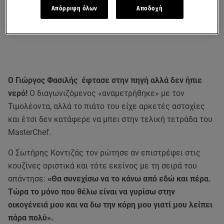
Απόρριψη όλων
Αποδοχή
Ο Γιώργος Φασιλής έφτασε στην πηγή αλλά δεν ήπιε
νερό!
Ο διαγωνιζόμενος «αναμετρήθηκε» με τον
Τιμολέοντα, αλλά το πιάτο του είχε αρκετές αστοχίες
και έτσι δεν κατάφερε να μπει στην τελική τετράδα του
MasterChef.
O Σωτήρης Κοντιζάς τον ρώτησε αν επιστρέφει στις
κουζίνες οριστικά και τότε εκείνος με τη σειρά του
απάντησε:
«Θα συνεχίσω να το κάνω από εδώ και πέρα.
Τώρα το μόνο που θέλω είναι να γυρίσω στην
οικογένειά μου και να δω την κόρη μου γιατί μου λείπει
πάρα πολύ».