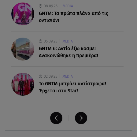
08.08.26 , 21:32
08.09.25
MEDIA
Φωτιά στην Αττικοβοιωτία: Ενέργεια ίση με έξι
GNTM: Τα πρώτα πλάνα από τις
ατομικές βόμβες
οντισιόν!
08.08.26 , 21:20
«Ισλαμικό ΝΑΤΟ»: Πώς επηρεάζεται η Ελλάδα
05.09.25
MEDIA
από τη νέα συμμαχία
GNTM 6: Αντίο έξω κόσμε!
Ανακοινώθηκε η πρεμιέρα!
02.09.25
MEDIA
Το GNTM μετράει αντίστροφα!
Έρχεται στο Star!