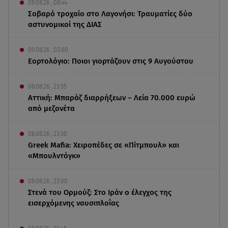
09.08.26 , 08:44
Σοβαρό τροχαίο στο Λαγονήσι: Τραυματίες δύο
αστυνομικοί της ΔΙΑΣ
09.08.26 , 03:00
Εορτολόγιο: Ποιοι γιορτάζουν στις 9 Αυγούστου
08.08.26 , 23:55
Αττική: Μπαράζ διαρρήξεων – Λεία 70.000 ευρώ
από μεζονέτα
08.08.26 , 23:30
Greek Mafia: Χειροπέδες σε «Πίτμπουλ» και
«Μπουλντόγκ»
08.08.26 , 23:00
Στενά του Ορμούζ: Στο Ιράν ο έλεγχος της
εισερχόμενης ναυσιπλοΐας