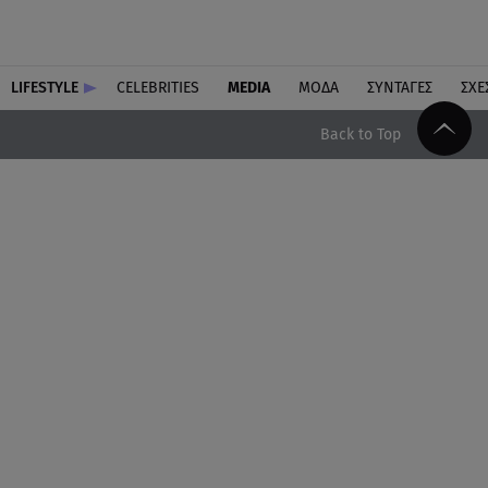
LIFESTYLE
CELEBRITIES
MEDIA
ΜΟΔΑ
ΣΥΝΤΑΓΕΣ
ΣΧΕ
Back to Top