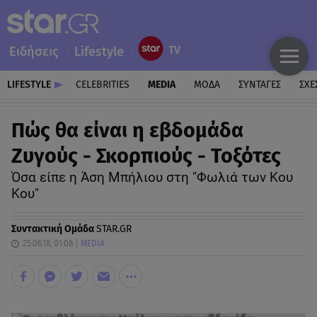
Ειδήσεις
Lifestyle
LIFESTYLE
CELEBRITIES
MEDIA
ΜΟΔΑ
ΣΥΝΤΑΓΕΣ
ΣΧΕ
Πώς θα είναι η εβδομάδα
Ζυγούς - Σκορπιούς - Τοξότες
Όσα είπε η Άση Μπήλιου στη "Φωλιά των Κου
Κου"
Συντακτική Ομάδα
STAR.GR
25.06.18, 01:08
MEDIA