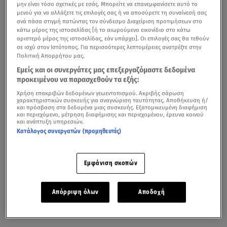
μην είναι τόσο σχετικές με εσάς. Μπορείτε να επανεμφανίσετε αυτό το
μενού για να αλλάξετε τις επιλογές σας ή να αποσύρετε τη συναίνεσή σας
ανά πάσα στιγμή πατώντας τον σύνδεσμο Διαχείριση προτιμήσεων στο
κάτω μέρος της ιστοσελίδας [ή το αιωρούμενο εικονίδιο στο κάτω
αριστερό μέρος της ιστοσελίδας, εάν υπάρχει]. Οι επιλογές σας θα τεθούν
σε ισχύ στον Ιστότοπος. Για περισσότερες λεπτομέρειες ανατρέξτε στην
Πολιτική Απορρήτου μας.
Εμείς και οι συνεργάτες μας επεξεργαζόμαστε δεδομένα
προκειμένου να παρασχεθούν τα εξής:
Χρήση επακριβών δεδομένων γεωεντοπισμού. Ακριβής σάρωση
χαρακτηριστικών συσκευής για αναγνώριση ταυτότητας. Αποθήκευση ή/
και πρόσβαση στα δεδομένα μιας συσκευής. Εξατομικευμένη διαφήμιση
και περιεχόμενο, μέτρηση διαφήμισης και περιεχομένου, έρευνα κοινού
και ανάπτυξη υπηρεσιών.
Κατάλογος συνεργατών (προμηθευτές)
Εμφάνιση σκοπών
Απόρριψη όλων
Αποδοχή