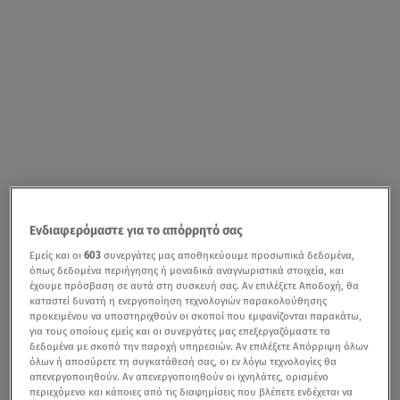
Ενδιαφερόμαστε για το απόρρητό σας
Εμείς και οι
603
συνεργάτες μας αποθηκεύουμε προσωπικά δεδομένα,
όπως δεδομένα περιήγησης ή μοναδικά αναγνωριστικά στοιχεία, και
έχουμε πρόσβαση σε αυτά στη συσκευή σας. Αν επιλέξετε Αποδοχή, θα
καταστεί δυνατή η ενεργοποίηση τεχνολογιών παρακολούθησης
προκειμένου να υποστηριχθούν οι σκοποί που εμφανίζονται παρακάτω,
για τους οποίους εμείς και οι συνεργάτες μας επεξεργαζόμαστε τα
δεδομένα με σκοπό την παροχή υπηρεσιών. Αν επιλέξετε Απόρριψη όλων
όλων ή αποσύρετε τη συγκατάθεσή σας, οι εν λόγω τεχνολογίες θα
απενεργοποιηθούν. Αν απενεργοποιηθούν οι ιχνηλάτες, ορισμένο
περιεχόμενο και κάποιες από τις διαφημίσεις που βλέπετε ενδέχεται να