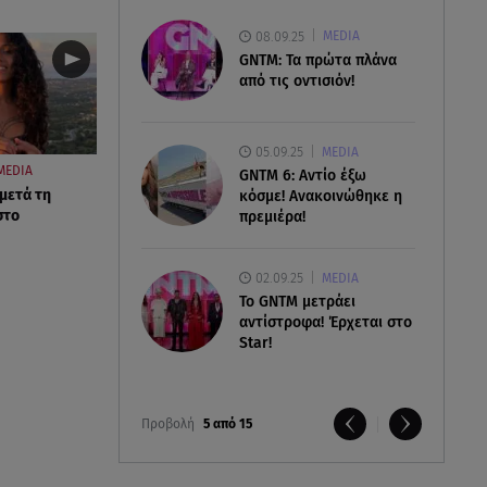
08.09.25
MEDIA
GNTM: Τα πρώτα πλάνα
από τις οντισιόν!
05.09.25
MEDIA
MEDIA
GNTM 6: Αντίο έξω
 μετά τη
κόσμε! Ανακοινώθηκε η
στο
πρεμιέρα!
02.09.25
MEDIA
Το GNTM μετράει
αντίστροφα! Έρχεται στο
Star!
Προβολή
5 από 15