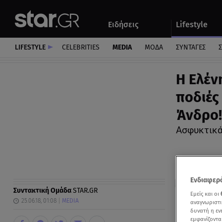
Αθλητικά
Quiz
Ειδήσεις
Lifestyle
Αυτοκίνητο
LIFESTYLE
CELEBRITIES
MEDIA
ΜΟΔΑ
ΣΥΝΤΑΓΕΣ
Σ
Η Ελέν
ποδιές
Άνδρο!
Ασφυκτικά
Ενδιαφερό
Συντακτική Ομάδα
STAR.GR
Εμείς και οι
25.06.18, 01:08
MEDIA
αναγνωριστι
δυνατή η ε
εμφανίζοντα