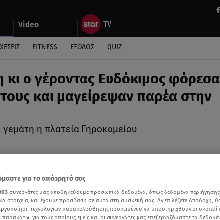
Video
ΧΕΣΕΙΣ
FITNESS
ΕΞΟΔΟΣ
QUIZ
η κι ο γέροντας Ευδόκιμος φόρεσα
 τους και μαγείρεψαν παρέα στην
 γεμάτη η πλατεία Γηροκομείου
μαστε για το απόρρητό σας
603
συνεργάτες μας αποθηκεύουμε προσωπικά δεδομένα, όπως δεδομένα περιήγησης
κά στοιχεία, και έχουμε πρόσβαση σε αυτά στη συσκευή σας. Αν επιλέξετε Αποδοχή, θ
νεργοποίηση τεχνολογιών παρακολούθησης προκειμένου να υποστηριχθούν οι σκοποί
ι παρακάτω, για τους οποίους εμείς και οι συνεργάτες μας επεξεργαζόμαστε τα δεδομέ