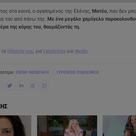
ος στο κοινό, ο αγαπημένος της Ελένης,
Ματέο,
που δεν μπ
ια του από πάνω της.
Με ένα μεγάλο χαμόγελο παρακολουθο
έρα της κόρης του, θαυμάζοντάς τη.
α τα
lifestyle νεα
, για
Celebrities
και
Media
.
|
σότερα:
ΕΛΕΝΗ ΜΕΝΕΓΑΚΗ
ΓΕΡΟΝΤΑΣ ΕΥΔΟΚΙΜΟΣ
ΣΗΣ