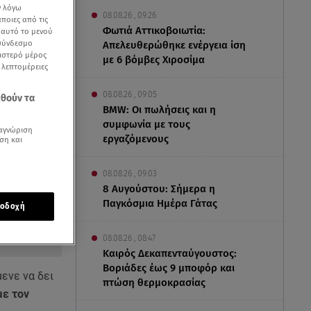
ν λόγω
08.08.26 , 09:26
ποιες από τις
Φωτιά Αττικοβοιωτία:
ε αυτό το μενού
 σύνδεσμο
Απελευθερώθηκε ενέργεια ίση
ριστερό μέρος
με 6 βόμβες Χιροσίμα
ς λεπτομέρειες
08.08.26 , 09:05
εθούν τα
BMW: Οι πωλήσεις και η
συμφωνία με τους
αγνώριση
εργαζόμενους
ση και
08.08.26 , 09:03
8 Αυγούστου: Σήμερα η
Παγκόσμια Ημέρα Γάτας
οδοχή
08.08.26 , 08:47
Καιρός Δεκαπενταύγουστος:
Βοριάδες έως 9 μποφόρ και
ενε να δει
πτώση θερμοκρασίας
με τον