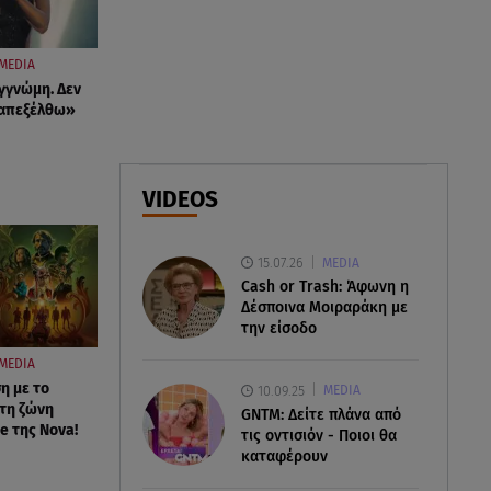
07.08.26 , 20:47
Χανιά: Νεκρή βρέθηκε
αγνοούμενη - Ξέφυγε από
MEDIA
αστυνομικούς που την
γγνώμη. Δεν
εντόπισαν
ταπεξέλθω»
07.08.26 , 20:18
Μυστράς: Κρίσιμος για το
VIDEOS
κατηγορητήριο ο χρόνος
θανάτου του 90χρονου
15.07.26
MEDIA
Cash or Trash: Άφωνη η
Δέσποινα Μοιραράκη με
την είσοδο
MEDIA
η με το
10.09.25
MEDIA
τη ζώνη
GNTM: Δείτε πλάνα από
e της Nova!
τις οντισιόν - Ποιοι θα
καταφέρουν