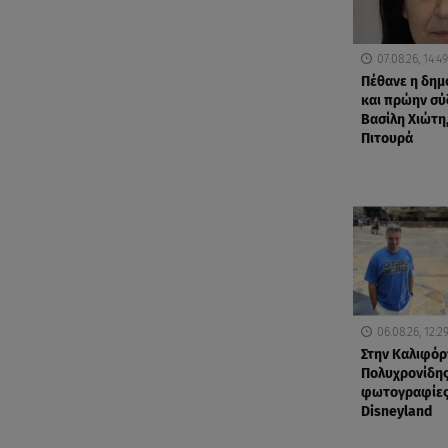
07.08.26, 14:49
Πέθανε η δη
και πρώην σύ
Βασίλη Χιώτη,
Πιτουρά
06.08.26, 12:2
Στην Καλιφόρ
Πολυχρονίδης
φωτογραφίες
Disneyland