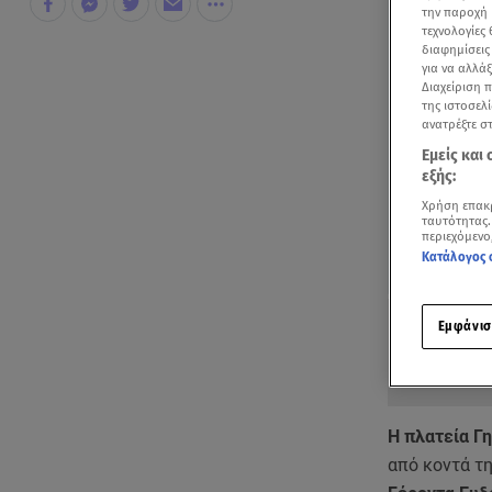
την παροχή 
τεχνολογίες
διαφημίσεις
για να αλλά
Διαχείριση 
της ιστοσελί
ανατρέξτε σ
Εμείς και
εξής:
Χρήση επακ
ταυτότητας.
περιεχόμενο
Κατάλογος 
Εμφάνισ
Η πλατεία Γ
από κοντά τ