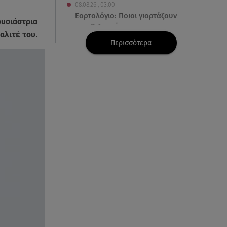
08.08.26 , 03:00
Εορτολόγιο: Ποιοι γιορτάζουν
υσιάστρια
στις 8 Αυγούστου
αλιτέ του.
Περισσότερα
07.08.26 , 22:40
Χανιά: Φίδι δάγκωσε 13χρονο σε
παραλία
07.08.26 , 22:05
Φωτιές: Στάχτη Το Πράσινο
Στολίδι Της Δυτικής Αττικής
07.08.26 , 21:50
«Συμφωνία της Μέκκας» για
Τουρκία – Σαουδική Αραβία -
Πακιστάν
07.08.26 , 21:50
Καιρός: Έρχονται ξανά 40άρια -
Σε ποιες περιοχές