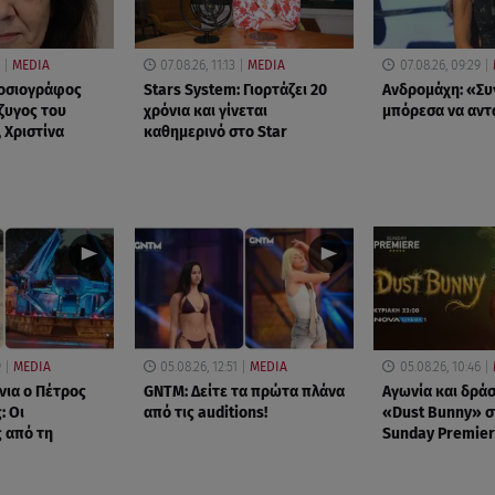
MEDIA
07.08.26, 11:13
MEDIA
07.08.26, 09:29
μοσιογράφος
Stars System: Γιορτάζει 20
Ανδρομάχη: «Συ
ζυγος του
χρόνια και γίνεται
μπόρεσα να αν
 Χριστίνα
καθημερινό στο Star
9
MEDIA
05.08.26, 12:51
MEDIA
05.08.26, 10:46
νια ο Πέτρος
GNTM: Δείτε τα πρώτα πλάνα
Αγωνία και δράσ
: Οι
από τις auditions!
«Dust Bunny» σ
 από τη
Sunday Premier