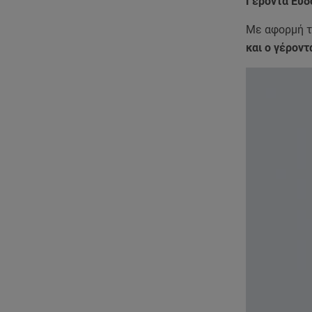
Γέροντα Ευδ
Με αφορμή τ
και ο γέροντ