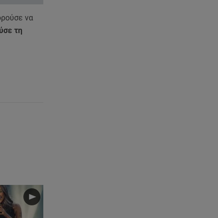
ορούσε να
07.08.26 , 21:32
ύσε τη
Κρήτη: Τουρίστας ρωτούσε
πόσο να πληρώσει για να
ασελγήσει σε 10χρονη
07.08.26 , 21:17
Κλήρωση Eurojackpot
7/8/2026: Οι τυχεροί αριθμοί για
τα 32.000.000 ευρώ
07.08.26 , 21:03
Σε τρία επίπεδα οι παραβιάσεις
της Τουρκίας στο Αιγαίο
07.08.26 , 21:00
MINI Aceman E: Τα αξεσουάρ για
περιπετειώδεις διαδρομές