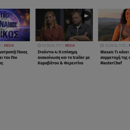
0
MEDIA
03.08.26, 17:11
MEDIA
03.08.26, 11:55
νατροπή! Ποιος
Στούντιο 4: Η επίσημη
Wasan: Tι κάνει
ι τον Πιο
ανακοίνωση και το trailer με
συμμετοχή της 
ο;
Καραβάτου & Φερεντίνο
MasterChef