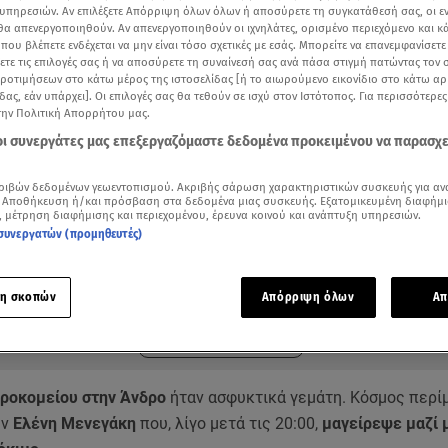
υπηρεσιών. Αν επιλέξετε Απόρριψη όλων όλων ή αποσύρετε τη συγκατάθεσή σας, οι ε
 θα απενεργοποιηθούν. Αν απενεργοποιηθούν οι ιχνηλάτες, ορισμένο περιεχόμενο και κά
 που βλέπετε ενδέχεται να μην είναι τόσο σχετικές με εσάς. Μπορείτε να επανεμφανίσετ
ξετε τις επιλογές σας ή να αποσύρετε τη συναίνεσή σας ανά πάσα στιγμή πατώντας τον
προτιμήσεων στο κάτω μέρος της ιστοσελίδας [ή το αιωρούμενο εικονίδιο στο κάτω α
δας, εάν υπάρχει]. Οι επιλογές σας θα τεθούν σε ισχύ στον Ιστότοπος. Για περισσότερε
την Πολιτική Απορρήτου μας.
 οι συνεργάτες μας επεξεργαζόμαστε δεδομένα προκειμένου να παρασχ
ριβών δεδομένων γεωεντοπισμού. Ακριβής σάρωση χαρακτηριστικών συσκευής για αν
 Αποθήκευση ή/και πρόσβαση στα δεδομένα μιας συσκευής. Εξατομικευμένη διαφήμι
, μέτρηση διαφήμισης και περιεχομένου, έρευνα κοινού και ανάπτυξη υπηρεσιών.
συνεργατών (προμηθευτές)
Δείτε περισσότερα άρθρα μας στα αποτελέσματα αναζήτησης
η σκοπών
Απόρριψη όλων
Απ
Add star.gr on Google
ηροκομείου στην Άνδρο
ήταν ασφυκτικά γεμάτη. Κόσμος περίμ
ην
Ελένη Μενεγάκη
που, λίγο μετά τις 20:00,
μαγείρεψε μαζί 