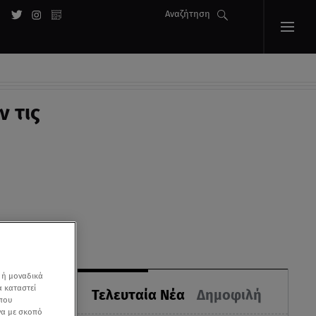
Αναζήτηση
ν τις
 ή μοναδικά
α καταστεί
Τελευταία Νέα
Δημοφιλή
 που
να με σκοπό