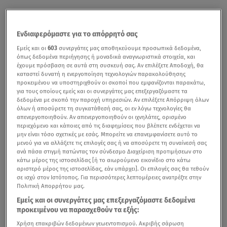
Ενδιαφερόμαστε για το απόρρητό σας
Εμείς και οι
603
συνεργάτες μας αποθηκεύουμε προσωπικά δεδομένα,
όπως δεδομένα περιήγησης ή μοναδικά αναγνωριστικά στοιχεία, και
έχουμε πρόσβαση σε αυτά στη συσκευή σας. Αν επιλέξετε Αποδοχή, θα
καταστεί δυνατή η ενεργοποίηση τεχνολογιών παρακολούθησης
προκειμένου να υποστηριχθούν οι σκοποί που εμφανίζονται παρακάτω,
για τους οποίους εμείς και οι συνεργάτες μας επεξεργαζόμαστε τα
δεδομένα με σκοπό την παροχή υπηρεσιών. Αν επιλέξετε Απόρριψη όλων
όλων ή αποσύρετε τη συγκατάθεσή σας, οι εν λόγω τεχνολογίες θα
απενεργοποιηθούν. Αν απενεργοποιηθούν οι ιχνηλάτες, ορισμένο
περιεχόμενο και κάποιες από τις διαφημίσεις που βλέπετε ενδέχεται να
μην είναι τόσο σχετικές με εσάς. Μπορείτε να επανεμφανίσετε αυτό το
μενού για να αλλάξετε τις επιλογές σας ή να αποσύρετε τη συναίνεσή σας
ανά πάσα στιγμή πατώντας τον σύνδεσμο Διαχείριση προτιμήσεων στο
κάτω μέρος της ιστοσελίδας [ή το αιωρούμενο εικονίδιο στο κάτω
αριστερό μέρος της ιστοσελίδας, εάν υπάρχει]. Οι επιλογές σας θα τεθούν
σε ισχύ στον Ιστότοπος. Για περισσότερες λεπτομέρειες ανατρέξτε στην
Πολιτική Απορρήτου μας.
Εμείς και οι συνεργάτες μας επεξεργαζόμαστε δεδομένα
προκειμένου να παρασχεθούν τα εξής:
Χρήση επακριβών δεδομένων γεωεντοπισμού. Ακριβής σάρωση