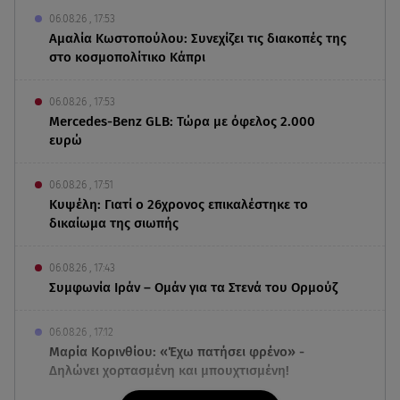
06.08.26 , 17:53
Αμαλία Κωστοπούλου: Συνεχίζει τις διακοπές της
στο κοσμοπολίτικο Κάπρι
06.08.26 , 17:53
Mercedes-Benz GLB: Τώρα με όφελος 2.000
ευρώ
06.08.26 , 17:51
Κυψέλη: Γιατί ο 26χρονος επικαλέστηκε το
δικαίωμα της σιωπής
06.08.26 , 17:43
Συμφωνία Ιράν – Ομάν για τα Στενά του Ορμούζ
06.08.26 , 17:12
Μαρία Κορινθίου: «Έχω πατήσει φρένο» -
Δηλώνει χορτασμένη και μπουχτισμένη!