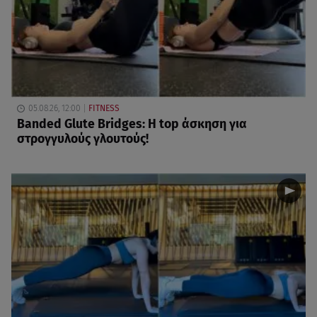
05.08.26, 12:00
FITNESS
Banded Glute Bridges: Η top άσκηση για
στρογγυλούς γλουτούς!