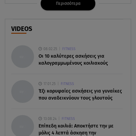
Περισσότερα
06.08.26 , 16:57
Άνω Λιόσια: Πήγε να κλέψει καλώδια, έπαθε
ηλεκτροπληξία και πέθανε
VIDEOS
06.08.26 , 16:50
Οι έξι πιο επικίνδυνες εβδομάδες του έτους για
δασικές πυρκαγιές
08.02.25
FITNESS
Oι 10 καλύτερες ασκήσεις για
06.08.26 , 16:25
καλογραμμωμένους κοιλιακούς
Μικαέλα Κάσαρη: Έτοιμη για το Miss World
06.08.26 , 16:17
17.01.25
FITNESS
Έλληνας ηθοποιός: «Δεν πιστεύω στον Θεό. Είναι
Έξι κορυφαίες ασκήσεις για γυναίκες
δημιούργημα του ανθρώπου»
που αναδεικνύουν τους γλουτούς
06.08.26 , 16:00
Συντάξεις: Τρέχουν να προλάβουν όσοι είναι
13.08.24
FITNESS
κοντά σε ηλικία συνταξιοδότησης
Επίπεδη κοιλιά: Αποκτήστε την με
μόλις 4 λεπτά άσκηση την