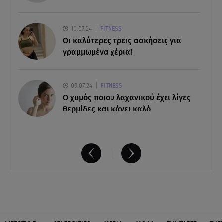
06.08.26 , 16:00
Σημάδια που φανερώνουν διαίσθηση και ότι
ξέρεις να «διαβάζεις» ανθρώπους
10.07.24
FITNESS
Οι καλύτερες τρεις ασκήσεις για
γραμμωμένα χέρια!
09.07.24
FITNESS
O χυμός ποιου λαχανικού έχει λίγες
θερμίδες και κάνει καλό