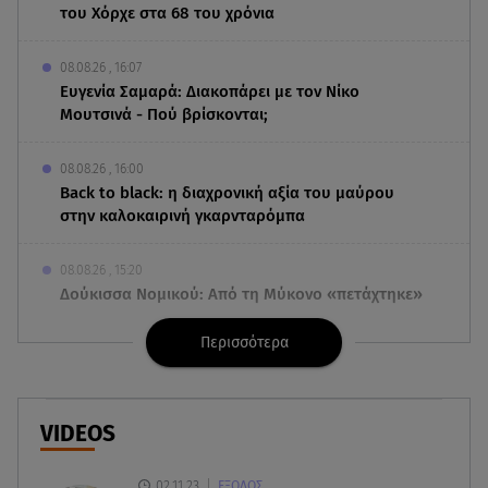
του Χόρχε στα 68 του χρόνια
08.08.26 , 16:07
Ευγενία Σαμαρά: Διακοπάρει με τον Νίκο
Μουτσινά - Πού βρίσκονται;
08.08.26 , 16:00
Back to black: η διαχρονική αξία του μαύρου
στην καλοκαιρινή γκαρνταρόμπα
08.08.26 , 15:20
Δούκισσα Νομικού: Από τη Μύκονο «πετάχτηκε»
στη Γαλλική Πολυνησία!
Περισσότερα
08.08.26 , 15:01
Λυκαβηττός: Σε 57χρονη γυναίκα ανήκει η σορός
που βρέθηκε σε σπηλιά
VIDEOS
08.08.26 , 14:50
02.11.23
ΕΞΟΔΟΣ