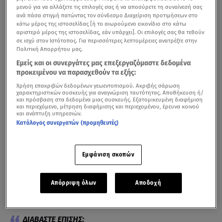
μενού για να αλλάξετε τις επιλογές σας ή να αποσύρετε τη συναίνεσή σας
ανά πάσα στιγμή πατώντας τον σύνδεσμο Διαχείριση προτιμήσεων στο
κάτω μέρος της ιστοσελίδας [ή το αιωρούμενο εικονίδιο στο κάτω
αριστερό μέρος της ιστοσελίδας, εάν υπάρχει]. Οι επιλογές σας θα τεθούν
σε ισχύ στον Ιστότοπος. Για περισσότερες λεπτομέρειες ανατρέξτε στην
Πολιτική Απορρήτου μας.
Εμείς και οι συνεργάτες μας επεξεργαζόμαστε δεδομένα
προκειμένου να παρασχεθούν τα εξής:
Χρήση επακριβών δεδομένων γεωεντοπισμού. Ακριβής σάρωση
χαρακτηριστικών συσκευής για αναγνώριση ταυτότητας. Αποθήκευση ή/
και πρόσβαση στα δεδομένα μιας συσκευής. Εξατομικευμένη διαφήμιση
και περιεχόμενο, μέτρηση διαφήμισης και περιεχομένου, έρευνα κοινού
και ανάπτυξη υπηρεσιών.
Ο
μεγάλος τελικός
διαγωνισμός του
Open Mic Challenge
Κατάλογος συνεργατών (προμηθευτές)
–
New Talents Music Nights
ολοκληρώνει τη φετινή
σεζόν το
Σάββατο 13 Ιουνίου
στις 20:00 στο
Theatre of
Εμφάνιση σκοπών
the NO
. Μετά από έξι επιτυχημένες βραδιές
αφιερωμένες σε νέες μουσικές φωνές και πρωτότυπες
δημιουργίες, η διοργάνωση ολοκληρώνεται με την
Απόρριψη όλων
Αποδοχή
ανάδειξη δύο νικητών.