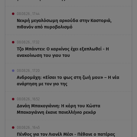
08.08.26 , 17:44
Νεκρή μεγαλόσωμη αρκούδα στην Καστοριά,
πιθανόν από πυροβολισμό
08.08.26 , 17:32
Τζο Μπάιντεν: Ο καρκίνος έχει εξαπλωθεί - Η
ανακοίνωση του γιου του
08.08.26 , 17:20
Ανδρομάχη: «Είσαι το φως στη ζωή μου» – Η νέα
ανάρτηση με τον γιο της
08.08.26 , 16:52
Δανάη Μπακογιάννη: Η κόρη του Κώστα
Μπακογιάννη έκανε πανελλήνιο ρεκόρ
08.08.26 , 16:45
Πένθος για τον Λιονέλ Μέσι - Πέθανε ο πατέρας