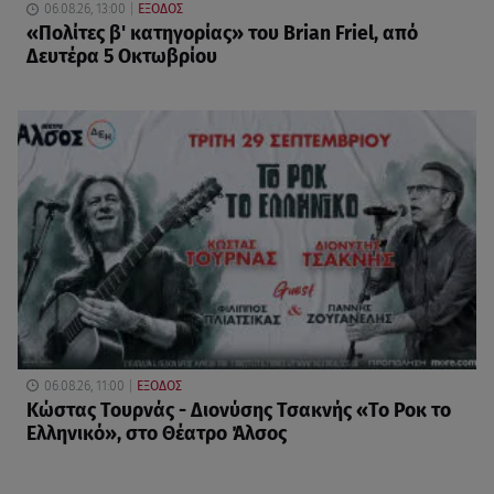
06.08.26, 13:00
ΕΞΟΔΟΣ
«Πολίτες β' κατηγορίας» του Brian Friel, από
Δευτέρα 5 Οκτωβρίου
06.08.26, 11:00
ΕΞΟΔΟΣ
Κώστας Τουρνάς - Διονύσης Τσακνής «Το Ροκ το
Ελληνικό», στο Θέατρο Άλσος