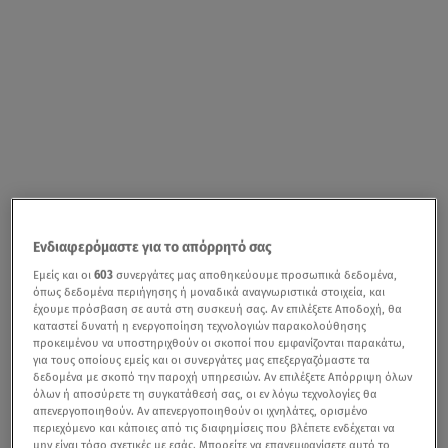
Ενδιαφερόμαστε για το απόρρητό σας
Εμείς και οι
603
συνεργάτες μας αποθηκεύουμε προσωπικά δεδομένα,
όπως δεδομένα περιήγησης ή μοναδικά αναγνωριστικά στοιχεία, και
έχουμε πρόσβαση σε αυτά στη συσκευή σας. Αν επιλέξετε Αποδοχή, θα
καταστεί δυνατή η ενεργοποίηση τεχνολογιών παρακολούθησης
προκειμένου να υποστηριχθούν οι σκοποί που εμφανίζονται παρακάτω,
για τους οποίους εμείς και οι συνεργάτες μας επεξεργαζόμαστε τα
δεδομένα με σκοπό την παροχή υπηρεσιών. Αν επιλέξετε Απόρριψη όλων
όλων ή αποσύρετε τη συγκατάθεσή σας, οι εν λόγω τεχνολογίες θα
απενεργοποιηθούν. Αν απενεργοποιηθούν οι ιχνηλάτες, ορισμένο
περιεχόμενο και κάποιες από τις διαφημίσεις που βλέπετε ενδέχεται να
μην είναι τόσο σχετικές με εσάς. Μπορείτε να επανεμφανίσετε αυτό το