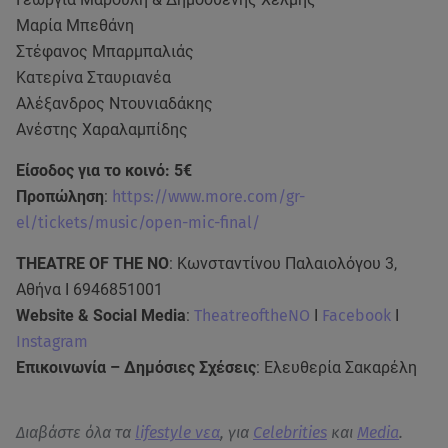
Μαρία Μπεθάνη
Στέφανος Μπαρμπαλιάς
Κατερίνα Σταυριανέα
Αλέξανδρος Ντουνιαδάκης
Ανέστης Χαραλαμπίδης
Είσοδος για το κοινό: 5€
Προπώληση
:
https://www.more.com/gr-
el/tickets/music/open-mic-final/
THEATRE OF THE NO
: Κωνσταντίνου Παλαιολόγου 3,
Αθήνα Ι 6946851001
Website & Social Media
:
TheatreoftheNO
I
Facebook
I
Instagram
Επικοινωνία – Δημόσιες Σχέσεις
: Ελευθερία Σακαρέλη
Διαβάστε όλα τα
lifestyle νεα
, για
Celebrities
και
Media
.