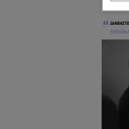
dream pop σχ
τον πιο περι
Release 