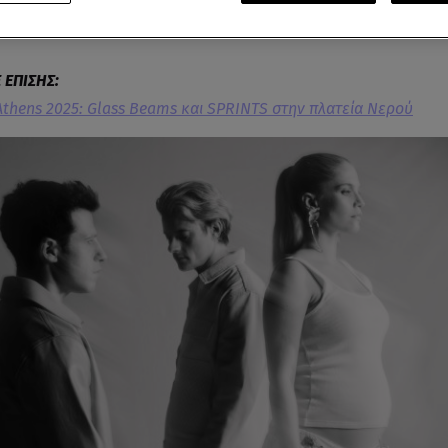
ήμα της γενιάς του, επιστρέφει στην Αθήνα έχοντας στις απ
πετειώδη δίσκο της, μέχρι τώρα, καριέρας του.
Athens 2025: Glass Beams και SPRINTS στην πλατεία Νερού