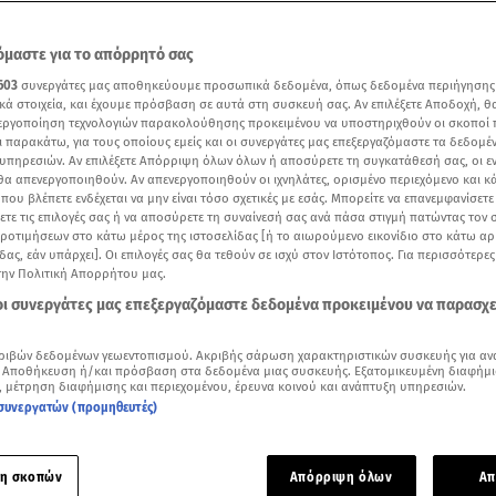
μαστε για το απόρρητό σας
603
συνεργάτες μας αποθηκεύουμε προσωπικά δεδομένα, όπως δεδομένα περιήγησης
κά στοιχεία, και έχουμε πρόσβαση σε αυτά στη συσκευή σας. Αν επιλέξετε Αποδοχή, θ
νεργοποίηση τεχνολογιών παρακολούθησης προκειμένου να υποστηριχθούν οι σκοποί
ι παρακάτω, για τους οποίους εμείς και οι συνεργάτες μας επεξεργαζόμαστε τα δεδομέ
υπηρεσιών. Αν επιλέξετε Απόρριψη όλων όλων ή αποσύρετε τη συγκατάθεσή σας, οι ε
 θα απενεργοποιηθούν. Αν απενεργοποιηθούν οι ιχνηλάτες, ορισμένο περιεχόμενο και κά
 που βλέπετε ενδέχεται να μην είναι τόσο σχετικές με εσάς. Μπορείτε να επανεμφανίσετ
ξετε τις επιλογές σας ή να αποσύρετε τη συναίνεσή σας ανά πάσα στιγμή πατώντας τον
προτιμήσεων στο κάτω μέρος της ιστοσελίδας [ή το αιωρούμενο εικονίδιο στο κάτω α
δας, εάν υπάρχει]. Οι επιλογές σας θα τεθούν σε ισχύ στον Ιστότοπος. Για περισσότερε
ότερα άρθρα μας στην αναζήτηση σας
την Πολιτική Απορρήτου μας.
.gr στις επιλογές σας
 οι συνεργάτες μας επεξεργαζόμαστε δεδομένα προκειμένου να παρασχ
Δείτε περισσότερα άρθρα μας στα αποτελέσματα αναζήτησης
ριβών δεδομένων γεωεντοπισμού. Ακριβής σάρωση χαρακτηριστικών συσκευής για αν
Add star.gr on Google
 Αποθήκευση ή/και πρόσβαση στα δεδομένα μιας συσκευής. Εξατομικευμένη διαφήμι
, μέτρηση διαφήμισης και περιεχομένου, έρευνα κοινού και ανάπτυξη υπηρεσιών.
συνεργατών (προμηθευτές)
thens 2025 υποδέχεται τους London Grammar, την Παρασκευή 
 Νερού. To βρετανικό τρίο, ίσως το κορυφαίο και πιο επιτυχη
η σκοπών
Απόρριψη όλων
Απ