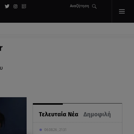
Αναζήτηση
r
υ
Τελευταία Νέα
Δημοφιλή
06.08.26 , 21:31