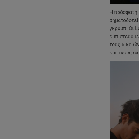
Η πρόσφατη κ
σηματοδοτεί 
γκρουπ. Οι L
εμπιστευόμεν
τους δικαιών
κριτικούς ως