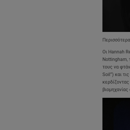
Περισσότερα
Οι Hannah R
Nottingham, 
τους να φτάνο
Soil”) και τ
κερδίζοντας
βιομηχανίας 