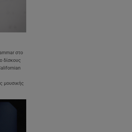
06.08.26 , 19:17
Κυψέλη: «Βιώνουμε βαθιά
οδύνη» - Τι λέει η οικογένεια της
Λίζα
06.08.26 , 19:10
Μπαντέρας: «Η καρδιακή
προσβολή ήταν το καλύτερο
rammar στο
πράγμα που μου συνέβη»
ύο δίσκους
alifornian
06.08.26 , 18:49
Συντάξεις χηρείας: Τέλος στο
«ψαλίδι» μετά την τριετία
ς μουσικής
06.08.26 , 18:38
Maxus T60 Max: Στον αγώνα
κατά της φωτιάς στο Πόρτο
Γερμενό
06.08.26 , 18:35