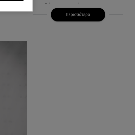
οσκευές του
Πώς επικοινωνούν τα
ελικόπτερα στη φωτιά και ο
Περισσότερα
ρόλος του «συνδέσμου»
06.08.26 , 20:16
Αθηνά Οικονομάκου από την
Μπόρα Μπόρα: «Έσκασε όλη η
κούραση του χειμώνα»
06.08.26 , 20:04
Σαμοθράκη: Συγκλονιστική
διάσωση 15χρονης από
δύσβατο φαράγγι
06.08.26 , 19:44
Πότε δεν επιβάλλεται φόρος
κληρονομιάς σε τραπεζικές
καταθέσεις