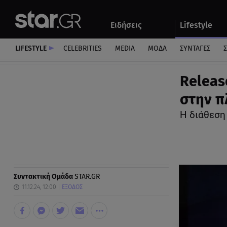
Αθλητικά
Quiz
Ειδήσεις
Lifestyle
Αυτοκίνητο
LIFESTYLE
CELEBRITIES
MEDIA
ΜΟΔΑ
ΣΥΝΤΑΓΕΣ
Σ
Releas
στην π
Η διάθεση
Συντακτική Ομάδα
STAR.GR
11.12.24, 12:00
ΕΞΟΔΟΣ