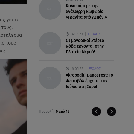
Καλοκαίρι με την
ανάλαφρη κωμωδία
«Γρανίτα από Λεμόνι»
ης για το
 τους,
14.03.23
ΕΞΟΔΟΣ
αποτέλεσμα
Οι μοναδικοί Στέρεο
από τους
Νόβα έρχονται στην
ους.
Πλατεία Νερού!
16.05.22
ΕΞΟΔΟΣ
Akropoditi DanceFest: Το
Φεστιβάλ έρχεται τον
Ιούλιο στη Σύρο!
Προβολή
5 από 15