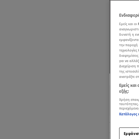
Ενδιαφερό
Εμείς και οι
αναγνωριστι
δυνατή η ε
εμφανίζοντα
την παροχή 
τεχνολογίες
διαφημίσεις
για να αλλά
Διαχείριση 
της ιστοσελί
Δείτε περισσ
ανατρέξτε σ
Πρόσθηκη star
Εμείς και
εξής:
Χρήση επακ
ταυτότητας.
περιεχόμενο
Κατάλογος 
To Release A
στην Πλατεία
Εμφάνισ