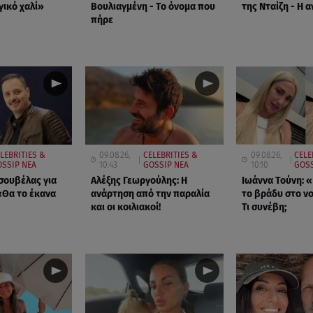
γικό χαλί»
Βουλιαγμένη - Το όνομα που
της Νταίζη - Η 
πήρε
LEBRITIES &
09.08.26,
CELEBRITIES &
09.08.26,
CELE
SSIP ΝΕΑ
10:43
GOSSIP ΝΕΑ
10:10
GOSS
σουβέλας για
Αλέξης Γεωργούλης: Η
Ιωάννα Τούνη: 
«Θα το έκανα
ανάρτηση από την παραλία
το βράδυ στο ν
και οι κοιλιακοί!
Τι συνέβη;