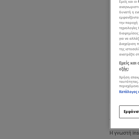
Εμείς και οι
αναγνωριστι
δυνατή η ε
εμφανίζοντα
την παροχή 
τεχνολογίες
διαφημίσεις
για να αλλά
Διαχείριση 
της ιστοσελί
ανατρέξτε σ
Εμείς και
εξής:
Χρήση επακ
ταυτότητας.
περιεχόμενο
Κατάλογος 
Προσωπική 
Εμφάνισ
της,
Σούπερ 
Η γνωστή in