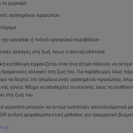
ή το χωρισμό
ενός αγαπημένου προσώπου
ατύχημα
 της εργασίας ή τοξικό εργασιακό περιβάλλον
τικές αλλαγές στη ζωή, όπως η συνταξιοδότηση
κή κατάθλιψη εμφανίζεται όταν ένα άτομο παλεύει να αντιμ
 δραματικές αλλαγές στη ζωή του. Για παράδειγμα, ίσως πάρ
τομο να δεχτεί την απώλεια ενός αγαπημένου προσώπου, όπω
νός γονέα. Μέχρι να αποδεχτεί το γεγονός, ίσως να αισθάνετ
ει στη ζωή του.
κά γεγονότα μπορούν να αντιμετωπιστούν αποτελεσματικά με
DR (ειδική ψυχοθεραπευτική μέθοδος για τραυματικά βιώματ
ia.gr