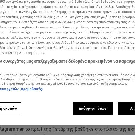
603
συνεργάτες μας αποθηκεύουμε προσωπικά δεδομένα, όπως δεδομένα περιήγησης
κά στοιχεία, και έχουμε πρόσβαση σε αυτά στη συσκευή σας. Αν επιλέξετε Αποδοχή, θ
νεργοποίηση τεχνολογιών παρακολούθησης προκειμένου να υποστηριχθούν οι σκοποί
ι παρακάτω, για τους οποίους εμείς και οι συνεργάτες μας επεξεργαζόμαστε τα δεδομέ
υπηρεσιών. Αν επιλέξετε Απόρριψη όλων όλων ή αποσύρετε τη συγκατάθεσή σας, οι ε
 θα απενεργοποιηθούν. Αν απενεργοποιηθούν οι ιχνηλάτες, ορισμένο περιεχόμενο και κά
 που βλέπετε ενδέχεται να μην είναι τόσο σχετικές με εσάς. Μπορείτε να επανεμφανίσετ
ξετε τις επιλογές σας ή να αποσύρετε τη συναίνεσή σας ανά πάσα στιγμή πατώντας τον
προτιμήσεων στο κάτω μέρος της ιστοσελίδας [ή το αιωρούμενο εικονίδιο στο κάτω α
δας, εάν υπάρχει]. Οι επιλογές σας θα τεθούν σε ισχύ στον Ιστότοπος. Για περισσότερε
την Πολιτική Απορρήτου μας.
 οι συνεργάτες μας επεξεργαζόμαστε δεδομένα προκειμένου να παρασχ
ριβών δεδομένων γεωεντοπισμού. Ακριβής σάρωση χαρακτηριστικών συσκευής για αν
Δείτε περισσότερα άρθρα μας στα αποτελέσματα αναζήτησης
 Αποθήκευση ή/και πρόσβαση στα δεδομένα μιας συσκευής. Εξατομικευμένη διαφήμι
, μέτρηση διαφήμισης και περιεχομένου, έρευνα κοινού και ανάπτυξη υπηρεσιών.
Add star.gr on Google
συνεργατών (προμηθευτές)
εξομολόγηση έκανε η
Κατερίνα Καινούργιου
με αφορμή την 
η σκοπών
Απόρριψη όλων
Απ
Κική
.
stagrammer το πρωί της Τετάρτης βρέθηκε στο πλατό της ε