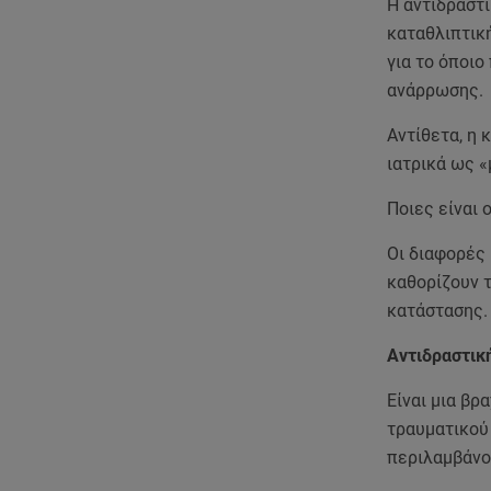
Η αντιδραστ
καταθλιπτική
για το όποιο
ανάρρωσης.
Αντίθετα, η 
ιατρικά ως «
Ποιες είναι 
Οι διαφορές 
καθορίζουν τ
κατάστασης.
Αντιδραστικ
Είναι μια β
τραυματικού 
περιλαμβάνο