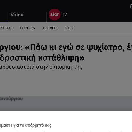
Video
ΣΧΕΣΕΙΣ
FITNESS
ΕΞΟΔΟΣ
QUIZ
ργιου: «Πάω κι εγώ σε ψυχίατρο, 
ιδραστική κατάθλιψη»
παρουσιάστρια στην εκπομπή της
μαστε για το απόρρητό σας