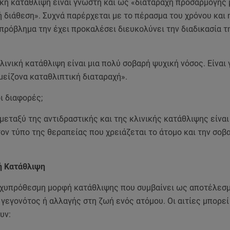
ική κατάθλιψη είναι γνωστή και ως «διαταραχή προσαρμογής 
 διάθεση». Συχνά παρέρχεται με το πέρασμα του χρόνου και 
 πρόβλημα την έχει προκαλέσει διευκολύνει την διαδικασία τ
κλινική κατάθλιψη είναι μια πολύ σοβαρή ψυχική νόσος. Είναι
μείζονα καταθλιπτική διαταραχή».
οι διαφορές;
μεταξύ της αντιδραστικής και της κλινικής κατάθλιψης είνα
ον τύπο της θεραπείας που χρειάζεται το άτομο και την σοβ
ή Κατάθλιψη
ραχυπρόθεσμη μορφή κατάθλιψης που συμβαίνει ως αποτέλεσ
γεγονότος ή αλλαγής στη ζωή ενός ατόμου. Οι αιτίες μπορεί
υν: