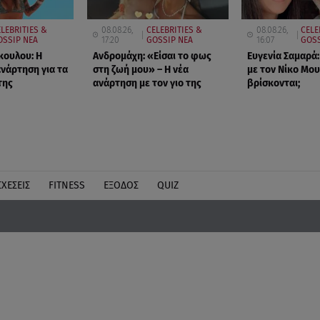
LEBRITIES &
08.08.26,
CELEBRITIES &
08.08.26,
CELE
OSSIP ΝΕΑ
17:20
GOSSIP ΝΕΑ
16:07
GOSS
κουλου: Η
Ανδρομάχη: «Είσαι το φως
Ευγενία Σαμαρά:
ανάρτηση για τα
στη ζωή μου» – Η νέα
με τον Νίκο Μου
της
ανάρτηση με τον γιο της
βρίσκονται;
ΣΧΕΣΕΙΣ
FITNESS
ΕΞΟΔΟΣ
QUIZ