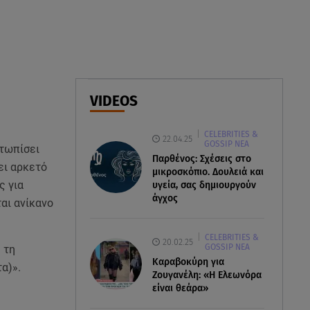
Διακοπές στην Κρήτη κάνει ο
πρωθυπουργός
09.08.26 , 11:48
Αλεξάνδρα Νίκα: Είναι
περήφανη για την αδερφή της
VIDEOS
Νταίζη - Η ανάρτηση
CELEBRITIES &
09.08.26 , 11:38
22.04.25
GOSSIP ΝΕΑ
ετωπίσει
Κόσοβο: Βουλευτές πέταξαν
Παρθένος: Σχέσεις στο
αυγά στον υπηρεσιακό
ει αρκετό
μικροσκόπιο. Δουλειά και
πρωθυπουργό
ς για
υγεία, σας δημιουργούν
άγχος
αι ανίκανο
CELEBRITIES &
20.02.25
GOSSIP ΝΕΑ
 τη
Καραβοκύρη για
α)».
Ζουγανέλη: «Η Ελεωνόρα
είναι θεάρα»