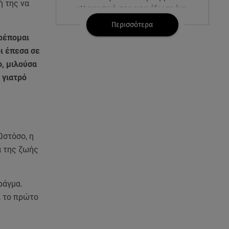
ή της να
«Η μουσική σου μου έδωσε ένα
μαγικό χαλί»
Περισσότερα
τρέπομαι
09.08.26 , 13:15
ι έπεσα σε
Σε Red Code και αύριο Αττική
ο, μιλούσα
και 15 ακόμα περιοχές - 400
φωτιές σε 10 μέρες
 γιατρό
09.08.26 , 12:54
Βαλέρια Χοψονίδου: Βάφτισε
τον γιο της στη Βουλιαγμένη -
Το όνομα που πήρε
Ωστόσο, η
α της ζωής
09.08.26 , 12:44
Ερυθρός Σταυρός: Άγρια
επίθεση σε νοσηλεύτρια στα
ράγμα.
Επείγοντα
ι το πρώτο
09.08.26 , 12:28