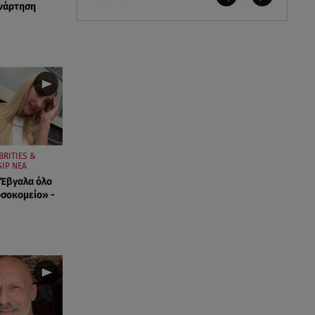
ανάρτηση
BRITIES &
IP ΝΕΑ
«Έβγαλα όλο
οσοκομείο» -