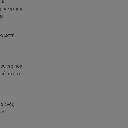
Πάρος: Χωρίς ναυαγοσώστη η
με
πισίνα του beach bar όπου
η συζήτηση
πνίγηκε ο 4χρονος
ης
09.08.26 , 12:20
Hyundai και Healthy Seas:
 γνωστή
Καθάρισαν 36 τόνους θαλάσσια
απορρίμματα
09.08.26 , 12:13
Οι ερωτικές προβλέψεις για την
ι αυτές που
εβδομάδα 10/08/2026 -
αρότητα της
16/08/2026
09.08.26 , 12:00
Πώς να αποσυνδεθείς
μα ενός
(ρεαλιστικά) από το άγχος στις
διακοπές
 να
09.08.26 , 11:55