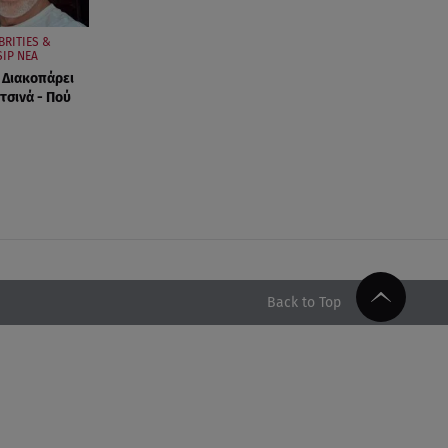
BRITIES &
IP ΝΕΑ
 Διακοπάρει
τσινά - Πού
Back to Top