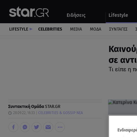
Αθλητικά
Quiz
Ειδήσεις
Lifestyle
Αυτοκίνητο
LIFESTYLE
CELEBRITIES
MEDIA
ΜΟΔΑ
ΣΥΝΤΑΓΕΣ
Καινού
σε αντ
Τι είπε η 
Συντακτική Ομάδα
STAR.GR
28.09.22, 16:33
CELEBRITIES & GOSSIP ΝΕΑ
Ενδιαφερό