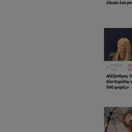
έδωσε ένα μα
09.08.26,
CE
11:12
GO
Αλέξανδρος Τ
Εύα Καρύδη: 
500 φορές»