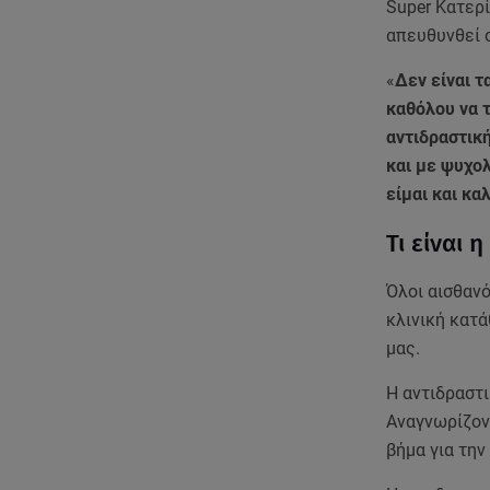
Super Κατερί
απευθυνθεί σ
«
Δεν είναι τ
καθόλου να 
αντιδραστικ
και με ψυχο
είμαι και κα
Τι είναι 
Όλοι αισθανό
κλινική κατ
μας.
Η αντιδραστι
Αναγνωρίζον
βήμα για την