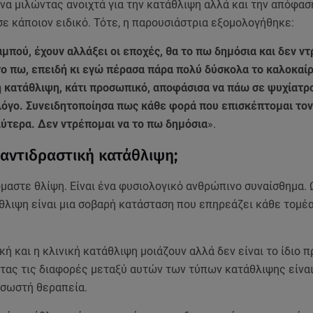
να μιλώντας ανοιχτά για την κατάθλιψη αλλά και την απόφασ
ε κάποιον ειδικό. Τότε, η παρουσιάστρια εξομολογήθηκε:
αμπού, έχουν αλλάξει οι εποχές, θα το πω δημόσια και δεν ν
το πω, επειδή κι εγώ πέρασα πάρα πολύ δύσκολα το καλοκαίρ
ή κατάθλιψη, κάτι προσωπικό, αποφάσισα να πάω σε ψυχίατρ
λόγο. Συνειδητοποίησα πως κάθε φορά που επισκέπτομαι τον
λύτερα. Δεν ντρέπομαι να το πω δημόσια
».
η αντιδραστική κατάθλιψη;
μαστε θλίψη. Είναι ένα φυσιολογικό ανθρώπινο συναίσθημα. 
άθλιψη είναι μια σοβαρή κατάσταση που επηρεάζει κάθε τομέ
κή και η κλινική κατάθλιψη μοιάζουν αλλά δεν είναι το ίδιο π
τας τις διαφορές μεταξύ αυτών των τύπων κατάθλιψης είνα
 σωστή θεραπεία.