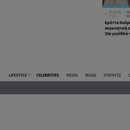
08.08.26,
CE
17:45
G
Εριέττα Κούρ
συγκινητική 
33α γενέθλιά 
LIFESTYLE
CELEBRITIES
MEDIA
ΜΟΔΑ
ΣΥΝΤΑΓΕΣ