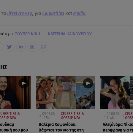
α τα
lifestyle νεα
, για
Celebrities
και
Media
.
|
σότερα:
ΣΟΥΠΕΡ ΚΙΚΗ
KΑΤΕΡΙΝΑ ΚΑΙΝΟΥΡΓΙΟΥ
ΣΗΣ
ELEBRITIES &
09.08.26,
CELEBRITIES &
09.08.26,
CELE
OSSIP ΝΕΑ
12:54
GOSSIP ΝΕΑ
11:48
GOSS
Γουίλιαμ
Βαλέρια Χοψονίδου:
Αλεξάνδρα Νίκα:
ουσική σου μου
Βάφτισε τον γιο της στη
περήφανη για τ