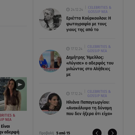
CELEBRITIES &
24.12.24
GOSSIP ΝΕΑ
Εριέττα Κούρκουλου: Η
φωτογραφία με τους
γιους της από το
CELEBRITIES &
17.12.24
GOSSIP ΝΕΑ
Δημήτρης Ήμελλος:
«Λύγισε» ο αδερφός του
μιλώντας στο Αλήθειες
με
CELEBRITIES &
17.12.24
GOSSIP ΝΕΑ
Ηλιάνα Παπαγεωργίου:
«Ανακάλυψα τη δύναμη
που δεν ήξερα ότι είχα»
BRITIES &
IP ΝΕΑ
 Είναι
ην αδερφή
Προβολή
5 από 15