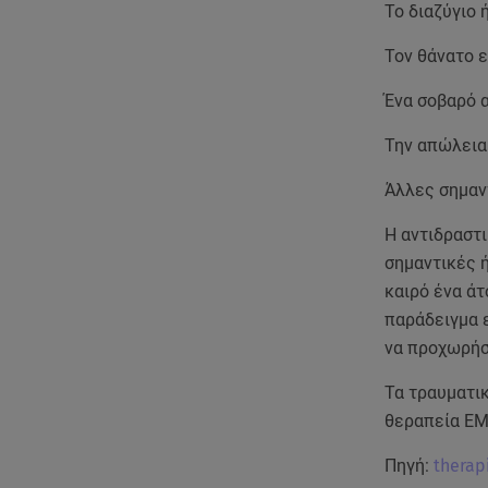
Το διαζύγιο 
Τον θάνατο 
Ένα σοβαρό 
Την απώλεια
Άλλες σημαν
Η αντιδραστι
σημαντικές ή
καιρό ένα ά
παράδειγμα ε
να προχωρήσ
Τα τραυματι
θεραπεία EM
Πηγή:
therap