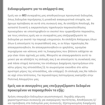
Ενδιαφερόμαστε για το απόρρητό σας
Εμείς και οι
603
συνεργάτες μας αποθηκεύουμε προσωπικά δεδομένα,
όπως δεδομένα περιήγησης ή μοναδικά αναγνωριστικά στοιχεία, και
έχουμε πρόσβαση σε αυτά στη συσκευή σας. Αν επιλέξετε Αποδοχή, θα
καταστεί δυνατή η ενεργοποίηση τεχνολογιών παρακολούθησης
προκειμένου να υποστηριχθούν οι σκοποί που εμφανίζονται παρακάτω,
για τους οποίους εμείς και οι συνεργάτες μας επεξεργαζόμαστε τα
δεδομένα με σκοπό την παροχή υπηρεσιών. Αν επιλέξετε Απόρριψη όλων
Σαράντα οκτώ χρόνια συμπληρώνονται σήμερα από την
όλων ή αποσύρετε τη συγκατάθεσή σας, οι εν λόγω τεχνολογίες θα
απενεργοποιηθούν. Αν απενεργοποιηθούν οι ιχνηλάτες, ορισμένο
τουρκική εισβολή
στην
Κύπρο
.
περιεχόμενο και κάποιες από τις διαφημίσεις που βλέπετε ενδέχεται να
μην είναι τόσο σχετικές με εσάς. Μπορείτε να επανεμφανίσετε αυτό το
μενού για να αλλάξετε τις επιλογές σας ή να αποσύρετε τη συναίνεσή σας
ανά πάσα στιγμή πατώντας τον σύνδεσμο Διαχείριση προτιμήσεων στο
Τα μηνύματα του πολιτικού κόσμου για τα 48 χρόνια
κάτω μέρος της ιστοσελίδας [ή το αιωρούμενο εικονίδιο στο κάτω
αριστερό μέρος της ιστοσελίδας, εάν υπάρχει]. Οι επιλογές σας θα τεθούν
από τον Αττίλα
σε ισχύ στον Ιστότοπος. Για περισσότερες λεπτομέρειες ανατρέξτε στην
Πολιτική Απορρήτου μας.
Εμείς και οι συνεργάτες μας επεξεργαζόμαστε δεδομένα
προκειμένου να παρασχεθούν τα εξής:
Χρήση επακριβών δεδομένων γεωεντοπισμού. Ακριβής σάρωση
χαρακτηριστικών συσκευής για αναγνώριση ταυτότητας. Αποθήκευση ή/
και πρόσβαση στα δεδομένα μιας συσκευής. Εξατομικευμένη διαφήμιση