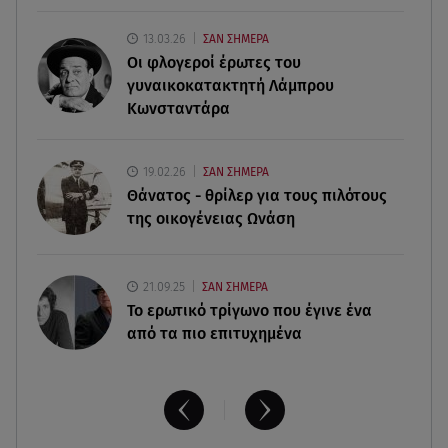
Ετοίμαζαν υπόγειο γκαράζ
13.03.26
ΣΑΝ ΣΗΜΕΡΑ
04.08.26 , 21:56
Οι φλογεροί έρωτες του
Mύκονος: Βίντεο καταγράφει βασανισμένο
γυναικοκατακτητή Λάμπρου
γαϊδουράκι με δεμένα πόδια
Κωνσταντάρα
04.08.26 , 21:35
Πυρκαγιές: Η ερημοποίηση της περιφέρειας καίει
19.02.26
ΣΑΝ ΣΗΜΕΡΑ
τα δάση
Θάνατος - θρίλερ για τους πιλότους
της οικογένειας Ωνάση
21.09.25
ΣΑΝ ΣΗΜΕΡΑ
Το ερωτικό τρίγωνο που έγινε ένα
από τα πιο επιτυχημένα