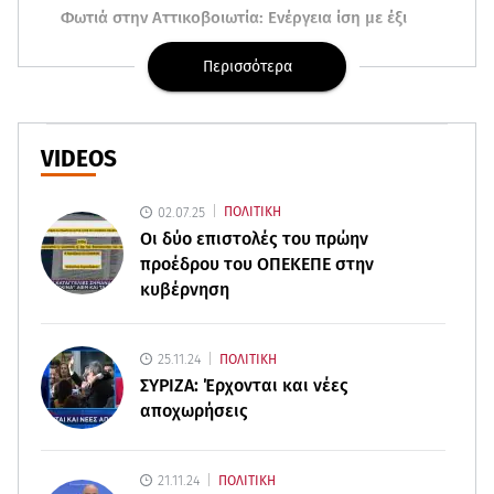
Φωτιά στην Αττικοβοιωτία: Ενέργεια ίση με έξι
ατομικές βόμβες
Περισσότερα
08.08.26 , 21:20
«Ισλαμικό ΝΑΤΟ»: Πώς επηρεάζεται η Ελλάδα
από τη νέα συμμαχία
VIDEOS
08.08.26 , 19:19
02.07.25
ΠΟΛΙΤΙΚΗ
Τραγωδία στην Πάρο: Νεκρό 4χρονο παιδί σε
Οι δύο επιστολές του πρώην
πισίνα
προέδρου του ΟΠΕΚΕΠE στην
κυβέρνηση
08.08.26 , 18:51
BYD: Στην 91η θέση της λίστας Fortune Global
500 για το 2026
25.11.24
ΠΟΛΙΤΙΚΗ
ΣΥΡΙΖΑ: Έρχονται και νέες
08.08.26 , 17:45
αποχωρήσεις
Εριέττα Κούρκουλου: Η συγκινητική ανάρτηση
για τα 33α γενέθλιά της
21.11.24
ΠΟΛΙΤΙΚΗ