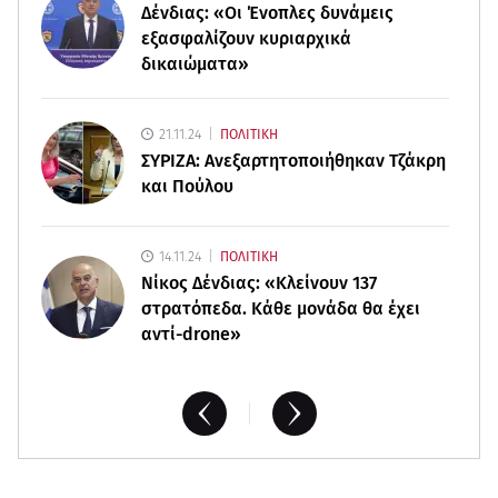
Δένδιας: «Οι Ένοπλες δυνάμεις
08.08.26 , 17:44
Νεκρή μεγαλόσωμη αρκούδα στην Καστοριά,
εξασφαλίζουν κυριαρχικά
πιθανόν από πυροβολισμό
δικαιώματα»
08.08.26 , 17:32
21.11.24
ΠΟΛΙΤΙΚΗ
Τζο Μπάιντεν: Ο καρκίνος έχει εξαπλωθεί - Η
ΣΥΡΙΖΑ: Ανεξαρτητοποιήθηκαν Τζάκρη
ανακοίνωση του γιου του
και Πούλου
14.11.24
ΠΟΛΙΤΙΚΗ
Νίκος Δένδιας: «Κλείνουν 137
στρατόπεδα. Kάθε μονάδα θα έχει
αντί-drone»