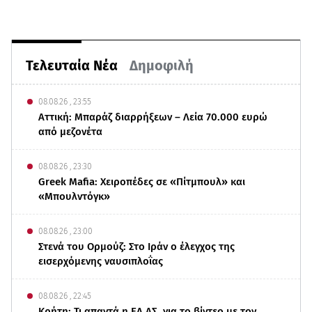
Τελευταία Νέα
Δημοφιλή
08.08.26 , 23:55
Αττική: Μπαράζ διαρρήξεων – Λεία 70.000 ευρώ
από μεζονέτα
08.08.26 , 23:30
Greek Mafia: Χειροπέδες σε «Πίτμπουλ» και
«Μπουλντόγκ»
08.08.26 , 23:00
Στενά του Ορμούζ: Στο Ιράν ο έλεγχος της
εισερχόμενης ναυσιπλοΐας
08.08.26 , 22:45
Κρήτη: Τι απαντά η ΕΛ.ΑΣ. για το βίντεο με τον