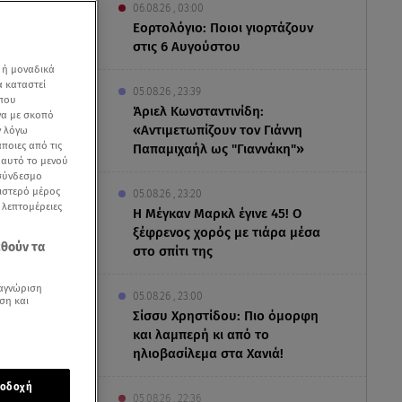
06.08.26 , 03:00
Εορτολόγιο: Ποιοι γιορτάζουν
στις 6 Αυγούστου
 ή μοναδικά
α καταστεί
05.08.26 , 23:39
 που
Άριελ Κωνσταντινίδη:
να με σκοπό
«Αντιμετωπίζουν τον Γιάννη
ν λόγω
ποιες από τις
Παπαμιχαήλ ως "Γιαννάκη"»
ε αυτό το μενού
 σύνδεσμο
ριστερό μέρος
05.08.26 , 23:20
ς λεπτομέρειες
Η Μέγκαν Μαρκλ έγινε 45! Ο
ξέφρενος χορός με τιάρα μέσα
εθούν τα
στο σπίτι της
αγνώριση
05.08.26 , 23:00
ση και
Σίσσυ Χρηστίδου: Πιο όμορφη
και λαμπερή κι από το
ηλιοβασίλεμα στα Χανιά!
αίωσε ο
οδοχή
ύνοδο
05.08.26 , 22:36