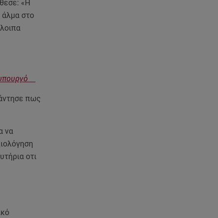
θεσε: «Η
05.08.26 , 21:48
Starte - Γιώργος Δουατζής: «Με
 άλμα στο
θέλγει ιδιαιτέρως κάθε μορφή
όλοιπα
τέχνης»
05.08.26 , 21:41
«Στην κόψη του ξυραφιού» οι
συνομιλίες ΗΠΑ – Ιράν
ωθυπουργό
πάντησε πως
05.08.26 , 21:22
Ευρυδίκη Βαλαβάνη για
Γρηγόρη Μόργκαν:
α να
«Oνειρευόμουν έναν άντρα σαν
ξιολόγηση
εσένα»
υτήρια οτι
05.08.26 , 20:51
Με γαλλικό... κλειδί η ηλεκτρική
διασύνδεση Ελλάδας – Κύπρου
(GSI)
ικό