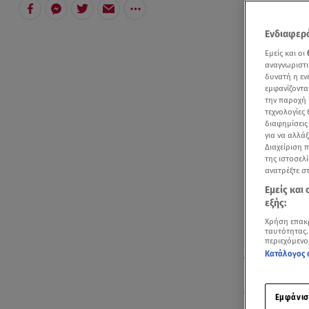
Ενδιαφερό
Εμείς και οι
αναγνωριστι
δυνατή η ε
εμφανίζοντα
την παροχή 
τεχνολογίες
διαφημίσεις
για να αλλά
Διαχείριση 
της ιστοσελί
ανατρέξτε σ
Εμείς και
εξής:
Χρήση επακ
ταυτότητας.
περιεχόμενο
Κατάλογος 
Οι δηλώσεις Κ
Δεν υπάρχει
Εμφάνισ
Κυριάκος Μ