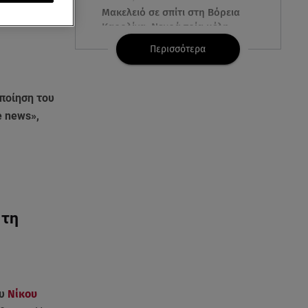
Μακελειό σε σπίτι στη Βόρεια
Καρολίνα: Νεκρά τρία μέλη
οικογένειας
Περισσότερα
05.08.26 , 22:35
Αλεξάνδρα Νίκα: Η... χρυσή ώρα
οποίηση του
στο σκάφος με την καλύτερη
e news»,
παρέα!
05.08.26 , 22:27
Πόρτο Ράφτη: Bίντεο
Ντοκουμέντο Από Το
Θανατηφόρο Τροχαίο
 τη
05.08.26 , 22:19
Σαμοθράκη: «Μαμά νόμιζες ότι
δε θα σε ξαναδώ;» -Τα πρώτα
λόγια του 22χρονου
υ
Νίκου