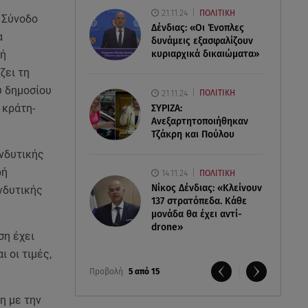
21.11.24
ΠΟΛΙΤΙΚΗ
 Σύνοδο
Δένδιας: «Οι Ένοπλες
α
δυνάμεις εξασφαλίζουν
κή
κυριαρχικά δικαιώματα»
ζει τη
υ δημοσίου
21.11.24
ΠΟΛΙΤΙΚΗ
 κράτη-
ΣΥΡΙΖΑ:
Ανεξαρτητοποιήθηκαν
Τζάκρη και Πούλου
ενδυτικής
ρή
14.11.24
ΠΟΛΙΤΙΚΗ
Νίκος Δένδιας: «Κλείνουν
νδυτικής
137 στρατόπεδα. Kάθε
μονάδα θα έχει αντί-
drone»
ση έχει
 οι τιμές,
Προβολή
5 από 15
η με την