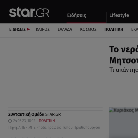
Αθλητικά
Quiz
Ειδήσεις
Lifestyle
Αυτοκίνητο
ΕΙΔΗΣΕΙΣ
ΚΑΙΡΟΣ
ΕΛΛΑΔΑ
ΚΟΣΜΟΣ
ΠΟΛΙΤΙΚΗ
ΕΚ
Το νερ
Μητσο
Τι απάντη
Συντακτική Ομάδα
STAR.GR
24.03.23, 18:02
ΠΟΛΙΤΙΚΗ
Πηγή: ΑΠΕ - ΜΠΕ Photo: Γραφείο Τύπου Πρωθυπουργού