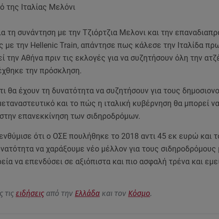
 της Ιταλίας Μελόνι
ια τη συνάντηση με την Τζιόρτζια Μελονι και την επαναδιαπ
 με την Hellenic Train, απάντησε πως κάλεσε την Ιταλίδα π
ί την Αθήνα πριν τις εκλογές για να συζητήσουν όλη την ατζ
έχθηκε την πρόσκληση.
τι θα έχουν τη δυνατότητα να συζητήσουν για τους δημοσιον
μεταναστευτικό και το πώς η ιταλική κυβέρνηση θα μπορεί ν
 στην επανεκκίνηση των σιδηροδρόμων.
ενθύμισε ότι ο ΟΣΕ πουλήθηκε το 2018 αντι 45 εκ ευρώ και 
νατότητα να χαράξουμε νέο μέλλον για τους σιδηροδρόμους 
ρεία να επενδύσει σε αξιόπιστα και πιο ασφαλή τρένα και εμε
ς τις
ειδήσεις
από την
Ελλάδα
και τον
Κόσμο
.