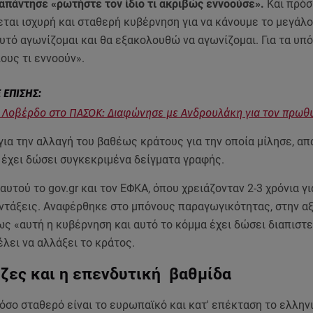
απάντησε «ρωτήστε τον ίδιο τι ακριβώς εννοούσε».
Και πρόσ
ται ισχυρή και σταθερή κυβέρνηση για να κάνουμε το μεγάλο
αυτό αγωνίζομαι και θα εξακολουθώ να αγωνίζομαι. Για τα υπ
ους τι εννοούν».
ε Λοβέρδο στο ΠΑΣΟΚ: Διαφώνησε με Ανδρουλάκη για τον πρ
για την αλλαγή του βαθέως κράτους για την οποία μίλησε, α
 έχει δώσει συγκεκριμένα δείγματα γραφής.
αυτού το gov.gr και τον ΕΦΚΑ, όπου χρειάζονταν 2-3 χρόνια γι
ντάξεις. Αναφέρθηκε στο μπόνους παραγωγικότητας, στην α
ως «αυτή η κυβέρνηση και αυτό το κόμμα έχει δώσει διαπιστε
έλει να αλλάξει το κράτος.
εζες και η επενδυτική βαθμίδα
σο σταθερό είναι το ευρωπαϊκό και κατ' επέκταση το ελλην