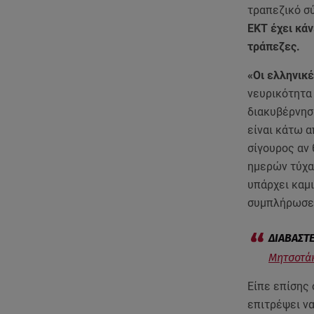
τραπεζικό σ
ΕΚΤ έχει κάν
τράπεζες.
«Οι ελληνικ
νευρικότητα
διακυβέρνησ
είναι κάτω α
σίγουρος αν 
ημερών τύχαι
υπάρχει καμ
συμπλήρωσε
Μητσοτάκ
Είπε επίσης 
επιτρέψει να