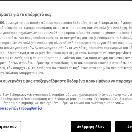
μαστε για το απόρρητό σας
603
συνεργάτες μας αποθηκεύουμε προσωπικά δεδομένα, όπως δεδομένα περιήγησης
κά στοιχεία, και έχουμε πρόσβαση σε αυτά στη συσκευή σας. Αν επιλέξετε Αποδοχή, θ
νεργοποίηση τεχνολογιών παρακολούθησης προκειμένου να υποστηριχθούν οι σκοποί
ι παρακάτω, για τους οποίους εμείς και οι συνεργάτες μας επεξεργαζόμαστε τα δεδομέ
υπηρεσιών. Αν επιλέξετε Απόρριψη όλων όλων ή αποσύρετε τη συγκατάθεσή σας, οι ε
 θα απενεργοποιηθούν. Αν απενεργοποιηθούν οι ιχνηλάτες, ορισμένο περιεχόμενο και κά
 που βλέπετε ενδέχεται να μην είναι τόσο σχετικές με εσάς. Μπορείτε να επανεμφανίσετ
ξετε τις επιλογές σας ή να αποσύρετε τη συναίνεσή σας ανά πάσα στιγμή πατώντας τον
προτιμήσεων στο κάτω μέρος της ιστοσελίδας [ή το αιωρούμενο εικονίδιο στο κάτω α
δας, εάν υπάρχει]. Οι επιλογές σας θα τεθούν σε ισχύ στον Ιστότοπος. Για περισσότερε
την Πολιτική Απορρήτου μας.
 οι συνεργάτες μας επεξεργαζόμαστε δεδομένα προκειμένου να παρασχ
Δείτε περισσότερα άρθρα μας στα αποτελέσματα αναζήτησης
Add star.gr on Google
ριβών δεδομένων γεωεντοπισμού. Ακριβής σάρωση χαρακτηριστικών συσκευής για αν
 Αποθήκευση ή/και πρόσβαση στα δεδομένα μιας συσκευής. Εξατομικευμένη διαφήμι
, μέτρηση διαφήμισης και περιεχομένου, έρευνα κοινού και ανάπτυξη υπηρεσιών.
συνεργατών (προμηθευτές)
. Μητσοτάκη μετά τη σύνοδο κορυφής στις Βρυξέλλες (Video ΕΡΤ)
 κανένα απολύτως ζήτημα ιδιωτικοποίησης του
νερού
διαβεβ
η σκοπών
Απόρριψη όλων
Απ
ητσοτάκης
στη συνέντευξη Τύπου που παραχώρησε μετά τη Σ