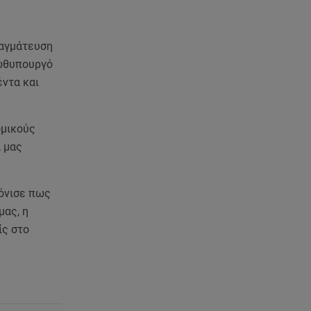
ραγμάτευση
ρωθυπουργό
έντα και
ομικούς
α μας
τόνισε πως
μας, η
ίς στο