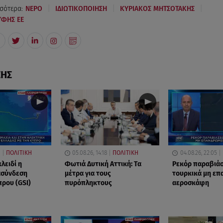
|
|
|
σότερα:
ΝΕΡΟ
ΙΔΙΩΤΙΚΟΠΟΙΗΣΗ
ΚΥΡΙΑΚΟΣ ΜΗΤΣΟΤΑΚΗΣ
ΥΦΗΣ ΕΕ
ΣΗΣ
1
ΠΟΛΙΤΙΚΗ
05.08.26, 14:18
ΠΟΛΙΤΙΚΗ
04.08.26, 22:05
κλειδί η
Φωτιά Δυτική Αττική: Τα
Ρεκόρ παραβιά
ασύνδεση
μέτρα για τους
τουρκικά μη ε
πρου (GSI)
πυρόπληκτους
αεροσκάφη