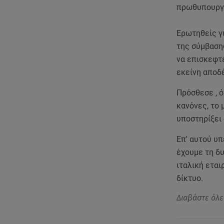
πρωθυπουργό
Ερωτηθείς γ
της σύμβασης
να επισκεφτε
εκείνη αποδ
Πρόσθεσε , ό
κανόνες, το 
υποστηρίξει
Επ' αυτού υπ
έχουμε τη δυ
ιταλική εται
δίκτυο.
Διαβάστε όλε