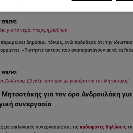
ς Βρυξέλλες.
ιο για το νερό: Υπερψηφίσθηκε
 παραμείνει δημόσιο» τόνισε, ενώ πρόσθεσε ότι την ιδιωτικ
πορρίπτει. «Ρωτήστε αυτούς που αναπαραγάγουν αυτά τα fak
ος Γκλέτσος: Έβγαλε και video με γιαούρτι για τον Μητσοτάκη!
ο Μητσοτάκης για τον όρο Ανδρουλάκη για
γική συνεργασία
ις μετεκλογικές συνεργασίες και τις
πρόσφατες δηλώσεις
το