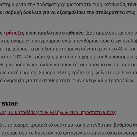
ύστημα μετά την πρόσφατη χρηματοπιστωτική καταιγίδα,
τόνι
ει σοβαρή δουλειά για να εξασφαλίσει την σταθερότητα στι
ές
τράπεζες
είναι απολύτως σταθερές.
Δεν απειλούνται από α
 στις αγορές», υπογράμμισε ενώ υπενθύμισε πως όταν ανέλα
η της χώρας τα μη εξυπηρετούμενα δάνεια ήταν στο 40% και
πο το 10%. «Οι τράπεζες μας είναι ισχυρές και θωρακισμένες
θα μπορούσαν και άλλοι να πουν τέτοιο πράγμα αν επι των δ
νε αυτή η κρίση. Σήμερα άλλες τράπεζες φαίνεται να δοκιμά
ιά ανησυχία για την σταθερότητα των ελληνικών τραπεζών»,
.
ης: Οι καταθέσεις των Ελλήνων είναι προστατευμένες
ότι το ισχυρό τραπεζικό σύστημα και η επενδυτική βαθμίδα θ
 έχουμε όσο το δυνατόν πιο ανταγωνιστικά επιτόκια δανεισμ