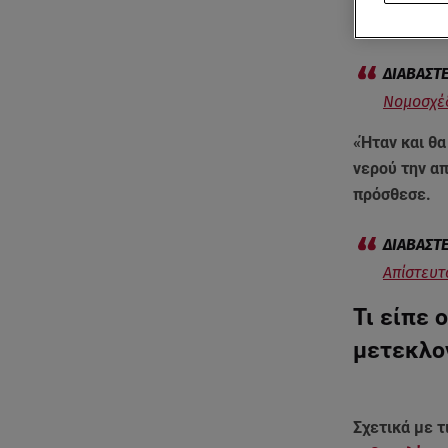
Κορυφής στι
Νομοσχέδ
«Ήταν και θα
νερού την α
πρόσθεσε.
Απίστευτ
Τι είπε 
μετεκλο
Σχετικά με τ