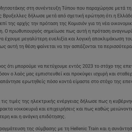
Μητσοτάκης στη συνέντευξη Τύπου που παραχώρησε μετά τη
ς Βρυξελλες δήλωσε μετά από σχετική ερώτηση ότι η Ελλάδ
επί της αρχής την πρόταση της Κομισιόν για τη νέα οικονομι
η. Ο πρωθυπουργός σημείωσε πως αυτή η πρόταση αναγνωρί
να έχουμε μεγαλύτερη ευελιξία και λογική αποκλιμάκωση το
ως αυτή τη θέση φαίνεται να την ασπάζονται τα περισσότερα
ρος ότι μπορούμε να πετύχουμε εντός 2023 το στόχο της επ
σον ο λαός μας εμπιστευθεί και προκύψει ισχυρή και σταθε
 απάντησε ερωτηθείς πόσο κοντά είμαστε στο στόχο της επε
 τις τιμές της ηλεκτρικής ενέργειας δήλωσε πως η κυβέρνη
ρακτα νοικοκυριά και επιχειρήσεις και πως καθώς μειώνονται
τερη και η ανάγκη επιδότησης.
αγμάτευση της σύμβασης με τη Hellenic Train και η συνάντησ