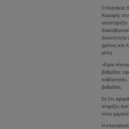
O Κυριάκος 
Κορυφής στι
υποστηρίζει 
διακυβέρνησ
δυνατότητα 
χρέους και π
μέλη.
«Είμαι σίγου
βαθμίδας εφό
κυβέρνηση»,
βαθμίδας.
Σε ότι αφορά
στηρίξει έμπ
είναι χαμηλό
Η επαναδιαπρ