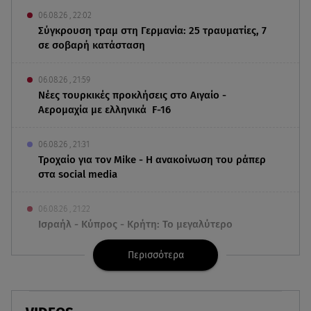
06.08.26 , 22:02
Σύγκρουση τραμ στη Γερμανία: 25 τραυματίες, 7
σε σοβαρή κατάσταση
06.08.26 , 21:59
Νέες τουρκικές προκλήσεις στο Αιγαίο -
Αερομαχία με ελληνικά F-16
06.08.26 , 21:31
Τροχαίο για τον Mike - Η ανακοίνωση του ράπερ
στα social media
06.08.26 , 21:22
Ισραήλ - Κύπρος - Κρήτη: Το μεγαλύτερο
υποθαλάσσιο καλώδιο στον κόσμο
Περισσότερα
06.08.26 , 21:07
Motor Oil: Δωρεά πυροσβεστικών οχημάτων και
εξοπλισμού στον Άγιο Βασίλειο