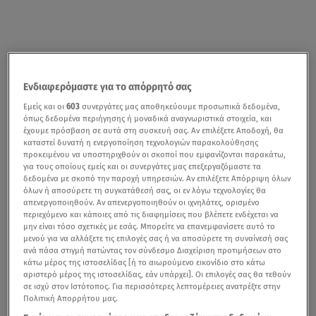
Ενδιαφερόμαστε για το απόρρητό σας
Εμείς και οι
603
συνεργάτες μας αποθηκεύουμε προσωπικά δεδομένα,
όπως δεδομένα περιήγησης ή μοναδικά αναγνωριστικά στοιχεία, και
έχουμε πρόσβαση σε αυτά στη συσκευή σας. Αν επιλέξετε Αποδοχή, θα
καταστεί δυνατή η ενεργοποίηση τεχνολογιών παρακολούθησης
προκειμένου να υποστηριχθούν οι σκοποί που εμφανίζονται παρακάτω,
για τους οποίους εμείς και οι συνεργάτες μας επεξεργαζόμαστε τα
δεδομένα με σκοπό την παροχή υπηρεσιών. Αν επιλέξετε Απόρριψη όλων
όλων ή αποσύρετε τη συγκατάθεσή σας, οι εν λόγω τεχνολογίες θα
απενεργοποιηθούν. Αν απενεργοποιηθούν οι ιχνηλάτες, ορισμένο
περιεχόμενο και κάποιες από τις διαφημίσεις που βλέπετε ενδέχεται να
μην είναι τόσο σχετικές με εσάς. Μπορείτε να επανεμφανίσετε αυτό το
μενού για να αλλάξετε τις επιλογές σας ή να αποσύρετε τη συναίνεσή σας
ανά πάσα στιγμή πατώντας τον σύνδεσμο Διαχείριση προτιμήσεων στο
κάτω μέρος της ιστοσελίδας [ή το αιωρούμενο εικονίδιο στο κάτω
αριστερό μέρος της ιστοσελίδας, εάν υπάρχει]. Οι επιλογές σας θα τεθούν
σε ισχύ στον Ιστότοπος. Για περισσότερες λεπτομέρειες ανατρέξτε στην
Πολιτική Απορρήτου μας.