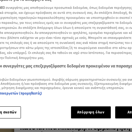
603
συνεργάτες μας αποθηκεύουμε προσωπικά δεδομένα, όπως δεδομένα περιήγησης
κά στοιχεία, και έχουμε πρόσβαση σε αυτά στη συσκευή σας. Αν επιλέξετε Αποδοχή, θ
νεργοποίηση τεχνολογιών παρακολούθησης προκειμένου να υποστηριχθούν οι σκοποί
ι παρακάτω, για τους οποίους εμείς και οι συνεργάτες μας επεξεργαζόμαστε τα δεδομέ
υπηρεσιών. Αν επιλέξετε Απόρριψη όλων όλων ή αποσύρετε τη συγκατάθεσή σας, οι ε
03.08.26, 23:18
 θα απενεργοποιηθούν. Αν απενεργοποιηθούν οι ιχνηλάτες, ορισμένο περιεχόμενο και κά
Δέσποινα Βανδή: Στην Καβάλα, τόπο
 που βλέπετε ενδέχεται να μην είναι τόσο σχετικές με εσάς. Μπορείτε να επανεμφανίσετ
ξετε τις επιλογές σας ή να αποσύρετε τη συναίνεσή σας ανά πάσα στιγμή πατώντας τον
καταγωγής της, με τον Βασίλη Μπισμπίκ
προτιμήσεων στο κάτω μέρος της ιστοσελίδας [ή το αιωρούμενο εικονίδιο στο κάτω α
Η τραγουδίστρια ξεναγεί τον ηθοποιό στην ιδιαίτερη
δας, εάν υπάρχει]. Οι επιλογές σας θα τεθούν σε ισχύ στον Ιστότοπος. Για περισσότερε
πατρίδα της
την Πολιτική Απορρήτου μας.
 οι συνεργάτες μας επεξεργαζόμαστε δεδομένα προκειμένου να παρασχ
ριβών δεδομένων γεωεντοπισμού. Ακριβής σάρωση χαρακτηριστικών συσκευής για αν
 Αποθήκευση ή/και πρόσβαση στα δεδομένα μιας συσκευής. Εξατομικευμένη διαφήμι
, μέτρηση διαφήμισης και περιεχομένου, έρευνα κοινού και ανάπτυξη υπηρεσιών.
συνεργατών (προμηθευτές)
η σκοπών
Απόρριψη όλων
Απ
23.07.26, 18:19
Κωνσταντίνα Μπεκιάρη: Η εξομολόγηση γ