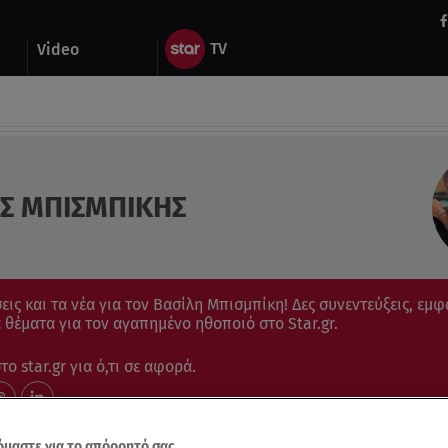
Video
Σ ΜΠΙΣΜΠΙΚΗΣ
εις και τα νέα για τον Βασίλη Μπισμπίκη! Δες συνεντεύξεις, εμφ
 θέματα για τον αγαπημένο ηθοποιό στο Star.gr.
ο star.gr για ό,τι σε αφορά.
μαστε για το απόρρητό σας