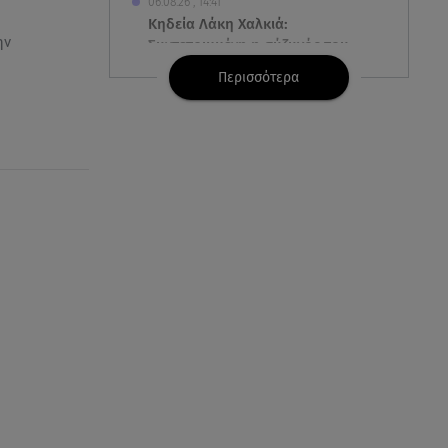
06.08.26 , 14:41
Κηδεία Λάκη Χαλκιά:
ην
Συντετριμμένη η σύζυγός του
στο τελευταίο «αντίο»
Περισσότερα
06.08.26 , 14:34
«Πάμε για νέα θεραπεία»: Η νέα
φωτογραφία του Παράσχου από
το νοσοκομείο
06.08.26 , 14:29
Γενέθλια για τον Λάκη Γαβαλά:
Οι φωτογραφίες που
δημοσίευσε
06.08.26 , 14:15
Ιός Δυτικού Νείλου: Στους έξι οι
θάνατοι στην Ελλάδα
06.08.26 , 14:04