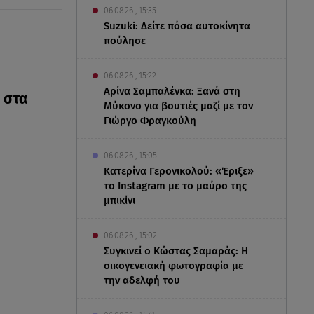
06.08.26 , 15:35
Suzuki: Δείτε πόσα αυτοκίνητα
πούλησε
06.08.26 , 15:22
Αρίνα Σαμπαλένκα: Ξανά στη
 στα
Μύκονο για βουτιές μαζί με τον
Γιώργο Φραγκούλη
06.08.26 , 15:05
Κατερίνα Γερονικολού: «Έριξε»
το Instagram με το μαύρο της
μπικίνι
06.08.26 , 15:02
Συγκινεί ο Κώστας Σαμαράς: Η
οικογενειακή φωτογραφία με
την αδελφή του