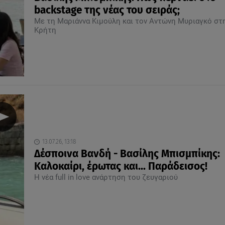
backstage της νέας του σειράς;
Με τη Μαριάννα Κιμούλη και τον Αντώνη Μυριαγκό στ
Κρήτη
13.07.26, 13:18
Δέσποινα Βανδή - Βασίλης Μπισμπίκης:
Καλοκαίρι, έρωτας και... Παράδεισος!
Η νέα full in love ανάρτηση του ζευγαριού