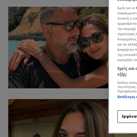
Εμείς και οι
αναγνωριστι
δυνατή η ε
εμφανίζοντα
την παροχή 
τεχνολογίες
διαφημίσεις
για να αλλά
Διαχείριση 
της ιστοσελί
ανατρέξτε σ
Εμείς και
εξής:
Χρήση επακ
ταυτότητας.
περιεχόμενο
Κατάλογος 
Εμφάνισ