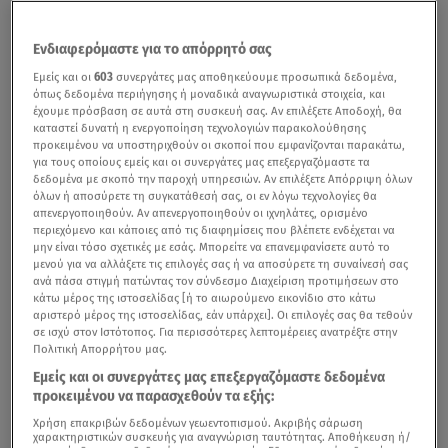
Ενδιαφερόμαστε για το απόρρητό σας
Εμείς και οι
603
συνεργάτες μας αποθηκεύουμε προσωπικά δεδομένα,
όπως δεδομένα περιήγησης ή μοναδικά αναγνωριστικά στοιχεία, και
έχουμε πρόσβαση σε αυτά στη συσκευή σας. Αν επιλέξετε Αποδοχή, θα
καταστεί δυνατή η ενεργοποίηση τεχνολογιών παρακολούθησης
προκειμένου να υποστηριχθούν οι σκοποί που εμφανίζονται παρακάτω,
για τους οποίους εμείς και οι συνεργάτες μας επεξεργαζόμαστε τα
δεδομένα με σκοπό την παροχή υπηρεσιών. Αν επιλέξετε Απόρριψη όλων
όλων ή αποσύρετε τη συγκατάθεσή σας, οι εν λόγω τεχνολογίες θα
απενεργοποιηθούν. Αν απενεργοποιηθούν οι ιχνηλάτες, ορισμένο
περιεχόμενο και κάποιες από τις διαφημίσεις που βλέπετε ενδέχεται να
μην είναι τόσο σχετικές με εσάς. Μπορείτε να επανεμφανίσετε αυτό το
μενού για να αλλάξετε τις επιλογές σας ή να αποσύρετε τη συναίνεσή σας
ανά πάσα στιγμή πατώντας τον σύνδεσμο Διαχείριση προτιμήσεων στο
κάτω μέρος της ιστοσελίδας [ή το αιωρούμενο εικονίδιο στο κάτω
αριστερό μέρος της ιστοσελίδας, εάν υπάρχει]. Οι επιλογές σας θα τεθούν
σε ισχύ στον Ιστότοπος. Για περισσότερες λεπτομέρειες ανατρέξτε στην
Πολιτική Απορρήτου μας.
Εμείς και οι συνεργάτες μας επεξεργαζόμαστε δεδομένα
προκειμένου να παρασχεθούν τα εξής:
Χρήση επακριβών δεδομένων γεωεντοπισμού. Ακριβής σάρωση
χαρακτηριστικών συσκευής για αναγνώριση ταυτότητας. Αποθήκευση ή/