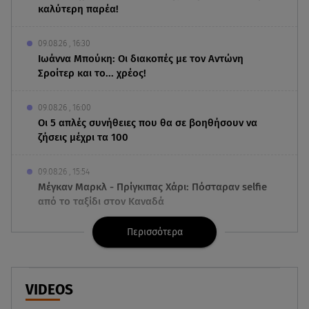
καλύτερη παρέα!
09.08.26 , 16:30
Ιωάννα Μπούκη: Οι διακοπές με τον Αντώνη
Σροίτερ και το... χρέος!
09.08.26 , 16:00
Οι 5 απλές συνήθειες που θα σε βοηθήσουν να
ζήσεις μέχρι τα 100
09.08.26 , 15:54
Μέγκαν Μαρκλ - Πρίγκιπας Χάρι: Πόσταραν selfie
από το ταξίδι στον Καναδά
Περισσότερα
09.08.26 , 15:40
Ιράν: Στη δημοσιότητα νέο βίντεο με τον
Μοτζταμπά Χαμενεΐ
VIDEOS
09.08.26 , 15:16