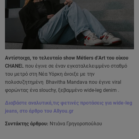
Αντίστοιχα, το τελευταίο show Métiers d’Art του οίκου
CHANE
L που έγινε σε έναν εγκαταλελειμμένο σταθμό
του μετρό στη Νέα Υόρκη άνοιξε με την
πολυσυζητημένη Bhavitha Mandava που έγινε viral
φορώντας ένα slouchy, ξεβαμμένο wide-leg denim .
Διαβάστε αναλυτικά,τις φετινές προτάσεις για wide-leg
jeans, στο άρθρο του Allyou.gr
Συντάκτης άρθρου:
Ντιάνα Γρηγοροπούλου