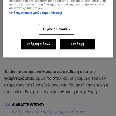
και πρόσβαση στα δεδομένα μιας συσκευής. Εξατομικευμένη διαφήμιση
και περιεχόμενο, μέτρηση διαφήμισης και περιεχομένου, έρευνα κοινού
και ανάπτυξη υπηρεσιών.
Κατάλογος συνεργατών (προμηθευτές)
Εμφάνιση σκοπών
Απόρριψη όλων
Αποδοχή
Το denim μπορεί να θεωρείται σταθερή αξία της
γκαρνταρόμπας
, όμως τα στυλ και οι γραμμές του δεν
σταματούν ποτέ να εξελίσσονται. Και αυτή την εποχή η
πιο cool εκδοχή του είναι ξεκάθαρα η πιο χαλαρή.
White Jeans: Το «αστέρι» της ανοιξιάτικης