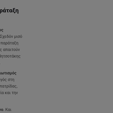
αράταξη
υς
 Σχεδόν μισό
η παράταξη
ς απαιτούν
 Μητσοτάκης
.
ιωτισμός
γός στη
πατρίδας,
ία και την
νο
. Και