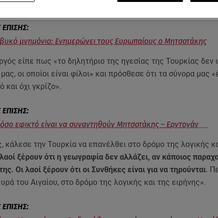
αμμές”», είπε ο κ. Μητσοτάκης.
βυκό μνημόνιο: Ενημερώνει τους Ευρωπαίους ο Μητσοτάκης
γός είπε πως «το δηλητήριο της ηγεσίας της Τουρκίας δεν 
μας, οι οποίοι είναι φίλοι» και πρόσθεσε ότι τα σύνορα μας 
 και όχι γκρίζο».
όσο εφικτό είναι να συναντηθούν Μητσοτάκης – Ερντογάν
, κάλεσε την Τουρκία να επανέλθει στο δρόμο της λογικής κ
 λαοί ξέρουν ότι η γεωγραφία δεν αλλάζει, αν κάποιος παραχ
της. Οι λαοί ξέρουν ότι οι Συνθήκες είναι για να τηρούνται
. Π
υρά του Αιγαίου, στο δρόμο της λογικής και της ειρήνης».