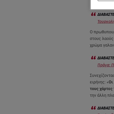
“κόκκινες γρ
Τουρκολι
Ο πρωθυπουρ
στους λαούς 
χρώμα γαλανό
Πράγα: Π
Συνεχίζοντας
ειρήνης: «
Οι
τους χάρτες 
την άλλη πλε