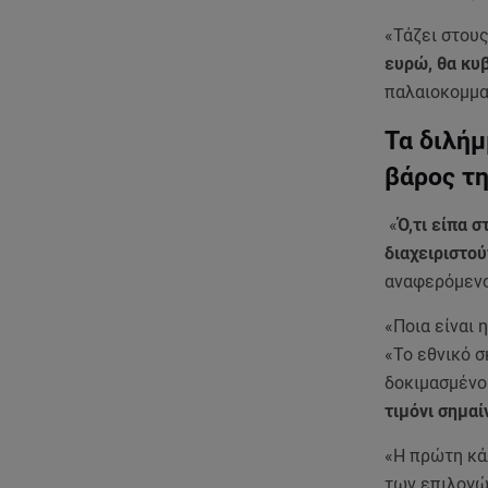
«Τάζει στου
ευρώ, θα κυ
παλαιοκομμα
Τα διλήμ
βάρος τη
«
Ό,τι είπα σ
διαχειριστού
αναφερόμενο
«Ποια είναι 
«Το εθνικό σ
δοκιμασμέν
τιμόνι σημαί
«Η πρώτη κάλ
των επιλογώ