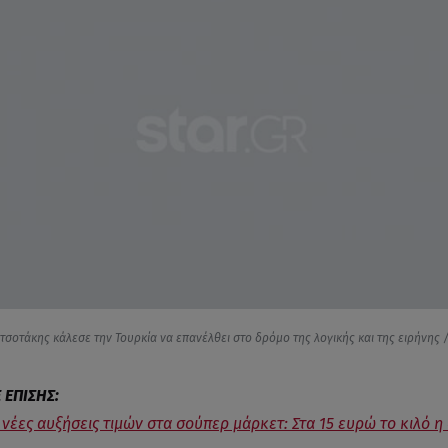
σοτάκης κάλεσε την Τουρκία να επανέλθει στο δρόμο της λογικής και της ειρήνης /
 νέες αυξήσεις τιμών στα σούπερ μάρκετ: Στα 15 ευρώ το κιλό η