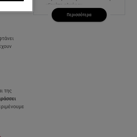
«Γεμάτη αλμύρα»
Περισσότερα
06.08.26 , 22:10
Κλήρωση Τζόκερ 6/8/2026: Οι
τυχεροί αριθμοί για τα
φτάνει
2.500.000 ευρώ
«έχουν
06.08.26 , 22:02
Σύγκρουση τραμ στη Γερμανία:
25 τραυματίες, 7 σε σοβαρή
κατάσταση
06.08.26 , 21:59
αι της
Νέες τουρκικές προκλήσεις στο
αράσσει
Αιγαίο - Αερομαχία με ελληνικά
εριμένουμε
F-16
06.08.26 , 21:31
Τροχαίο για τον Mike - Η