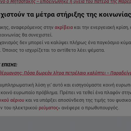
ίνο ο Μητσοτάκης – Επιδεινώθηκε η υγεία του πατέρα της Μαρέ
χιστούν τα μέτρα στήριξης της κοινωνία
άκης, αναφερόμενος στην
ακρίβεια
και την ενεργειακή κρίση,
κοινωνίας θα συνεχιστεί.
χανισμός δεν μπορεί να καλύψει πλήρως ένα παγκόσμιο κύμα
 Όποιος το ισχυρίζεται το αντίθετο λέει ψέματα.
θέρμανσης: Πόσα δωρεάν λίτρα πετρέλαιο καλύπτει – Παραδείγ
συμπληρωματική λύση γι’ αυτό και εισηγούμαστε κοινή ευρωπ
 κοινό ευρωπαίο πρόβλημα. Πρέπει να τεθεί ένα πλαφόν στην
ικού αέριου
και να υπάρξει αποσύνδεση της τιμής του φυσικο
ήν του ηλεκτρικού
ρεύματος
» ανέφερε ο πρωθυπουργός.