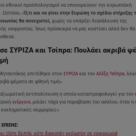
 οι εθνικοί προϋπολογισμοί να υπονομεύουν την ευρωπαϊκή
 Ωστόσο, «
Ό,τι και να γίνει στην Ευρώπη το σχέδιο στήριξης 
ινωνίας θα συνεχιστεί,
χωρίς να υπάρξει διασάλευση της
ής ισορροπίας. Ίσως πρόσκαιρα να μας κοστίσει αλλά δεν θα
όσθεσε.
σε ΣΥΡΙΖΑ και Τσίπρα: Πουλάει ακριβά ψ
ιμή
Μητσοτάκης επιτέθηκε στον
ΣΥΡΙΖΑ
και τον
Αλέξη Τσίπρα
, λέ
ριβά ψέματα σε φθηνή τιμή».
 αξιωματική αντιπολίτευση η οποία καταστροφολογεί για τον
κτρική
ενέργεια
, μιλάει τάχα για παραβίαση του ασύλου, όταν η
 εγκληματικές συμμορίες».
υ: Ούτε δελτία, ούτε διακοπές ρεύματος σε νοικοκυριά