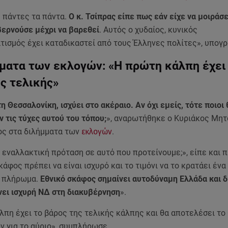
ς πάντες τα πάντα.
Ο κ. Τσίπρας είπε πως εάν είχε να μοιράσε
βερνούσε μέχρι να βαρεθεί
. Αυτός ο χυδαίος, κυνικός
τισμός έχει καταδικαστεί από τους Έλληνες πολίτες», υπογρ
ματα των εκλογών: «Η πρώτη κάλπη έχει
ς τελικής»
τη Θεσσαλονίκη, ισχύει στο ακέραιο. Αν όχι εμείς, τότε ποιοι 
ν τις τύχες αυτού του τόπου;
», αναρωτήθηκε ο Κυριάκος Μητ
ς στα διλήμματα των
εκλογών
.
η εναλλακτική πρόταση σε αυτό που προτείνουμε;», είπε και 
κάφος πρέπει να είναι ισχυρό και το τιμόνι να το κρατάει ένα
ο πλήρωμα.
Εθνικό σκάφος σημαίνει αυτοδύναμη Ελλάδα και 
νει ισχυρή ΝΔ στη διακυβέρνηση
».
πη έχει το βάρος της τελικής κάλπης και θα αποτελέσει το
ν για το αύριο», συμπλήρωσε.