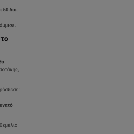
ι 50 δισ.
άμμισε.
 το
θα
σοτάκης,
πρόσθεσε:
δυνατό
 θεμέλιο