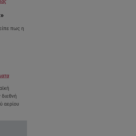
ανακοίνωση του ράπερ στα
βας
social media
ς»
06.08.26 , 21:22
 είπε πως η
Ισραήλ - Κύπρος - Κρήτη: Το
μεγαλύτερο υποθαλάσσιο
καλώδιο στον κόσμο
06.08.26 , 21:07
Motor Oil: Δωρεά
πυροσβεστικών οχημάτων και
ματα
εξοπλισμού στον Άγιο Βασίλειο
αϊκή
06.08.26 , 20:49
 διεθνή
Άκης Παυλόπουλος: Η τρυφερή
ύ αερίου
εξομολόγηση της συζύγου του,
Ελένης Φωτοπούλου
06.08.26 , 20:25
Πώς επικοινωνούν τα