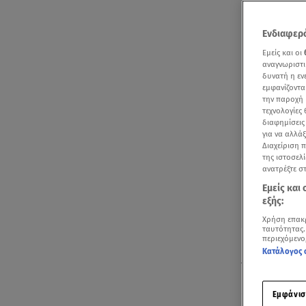
Ενδιαφερό
Εμείς και οι
αναγνωριστι
δυνατή η ε
εμφανίζοντα
την παροχή 
τεχνολογίες
διαφημίσεις
για να αλλά
Διαχείριση 
της ιστοσελί
ανατρέξτε σ
Εμείς και
εξής:
Χρήση επακ
ταυτότητας.
περιεχόμενο
Ηχηρό μήνυμ
Κατάλογος 
την ομιλία 
«Οι ανιστόρη
Εμφάνισ