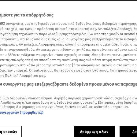
μαστε για το απόρρητό σας
603
συνεργάτες μας αποθηκεύουμε προσωπικά δεδομένα, όπως δεδομένα περιήγησης
κά στοιχεία, και έχουμε πρόσβαση σε αυτά στη συσκευή σας. Αν επιλέξετε Αποδοχή, θ
νεργοποίηση τεχνολογιών παρακολούθησης προκειμένου να υποστηριχθούν οι σκοποί
ι παρακάτω, για τους οποίους εμείς και οι συνεργάτες μας επεξεργαζόμαστε τα δεδομέ
υπηρεσιών. Αν επιλέξετε Απόρριψη όλων όλων ή αποσύρετε τη συγκατάθεσή σας, οι ε
 θα απενεργοποιηθούν. Αν απενεργοποιηθούν οι ιχνηλάτες, ορισμένο περιεχόμενο και κά
 που βλέπετε ενδέχεται να μην είναι τόσο σχετικές με εσάς. Μπορείτε να επανεμφανίσετ
ξετε τις επιλογές σας ή να αποσύρετε τη συναίνεσή σας ανά πάσα στιγμή πατώντας τον
προτιμήσεων στο κάτω μέρος της ιστοσελίδας [ή το αιωρούμενο εικονίδιο στο κάτω α
δας, εάν υπάρχει]. Οι επιλογές σας θα τεθούν σε ισχύ στον Ιστότοπος. Για περισσότερε
την Πολιτική Απορρήτου μας.
Δείτε περισσότερα άρθρα μας στα αποτελέσματα αναζήτησης
 οι συνεργάτες μας επεξεργαζόμαστε δεδομένα προκειμένου να παρασχ
Add star.gr on Google
ριβών δεδομένων γεωεντοπισμού. Ακριβής σάρωση χαρακτηριστικών συσκευής για αν
 Αποθήκευση ή/και πρόσβαση στα δεδομένα μιας συσκευής. Εξατομικευμένη διαφήμι
, μέτρηση διαφήμισης και περιεχομένου, έρευνα κοινού και ανάπτυξη υπηρεσιών.
α στην Τουρκία έστειλε ο πρωθυπουργός
Κυριάκος Μητσοτά
συνεργατών (προμηθευτές)
του στην Κοινοβουλευτική Ομάδα της
Νέας Δημοκρατίας
.
τες ορέξεις και απειλές της
Τουρκίας
συντρίβονται στις δικέ
η σκοπών
Απόρριψη όλων
Απ