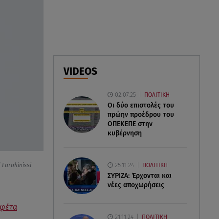
ελικόπτερα στη φωτιά και ο
ρόλος του «συνδέσμου»
06.08.26 , 20:16
Αθηνά Οικονομάκου από την
Μπόρα Μπόρα: «Έσκασε όλη η
VIDEOS
κούραση του χειμώνα»
02.07.25
ΠΟΛΙΤΙΚΗ
06.08.26 , 20:04
Οι δύο επιστολές του
Σαμοθράκη: Συγκλονιστική
πρώην προέδρου του
διάσωση 15χρονης από
ΟΠΕΚΕΠE στην
δύσβατο φαράγγι
κυβέρνηση
25.11.24
 Eurokinissi
ΠΟΛΙΤΙΚΗ
ΣΥΡΙΖΑ: Έρχονται και
νέες αποχωρήσεις
 φέτα
21.11.24
ΠΟΛΙΤΙΚΗ