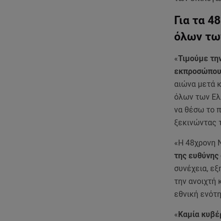
Για τα 4
όλων τω
«
Τιμούμε τη
εκπροσώπους
αιώνα μετά κ
όλων των Ελ
να θέσω το 
ξεκινώντας τ
«Η 48χρονη 
της ευθύνης
συνέχεια, εξ
την ανοιχτή 
εθνική ενότη
«
Καμία κυβέ