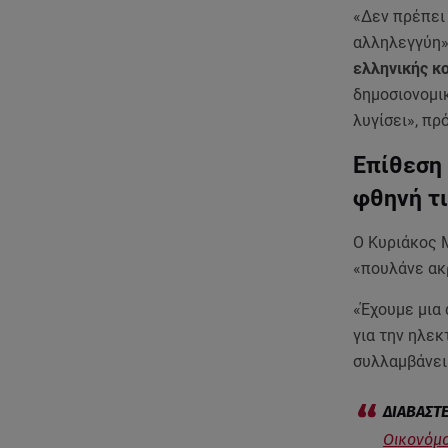
«Δεν πρέπει
αλληλεγγύη».
ελληνικής κο
δημοσιονομικ
λυγίσει», πρ
Επίθεση 
φθηνή τ
Ο Κυριάκος 
«πουλάνε ακ
«Έχουμε μια
για την ηλε
συλλαμβάνει
Οικονόμο