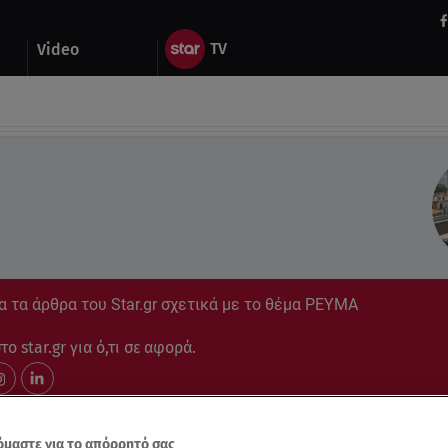
Video
 τα άρθρα του Star.gr σχετικά με το θέμα ΡΕΥΜΑ
ο star.gr για ό,τι σε αφορά.
μαστε για το απόρρητό σας