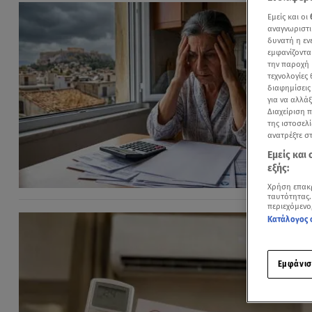
Εμείς και οι
αναγνωριστι
δυνατή η ε
εμφανίζοντα
την παροχή 
τεχνολογίες
διαφημίσεις
για να αλλά
Διαχείριση 
της ιστοσελί
ανατρέξτε σ
Εμείς και
εξής:
Χρήση επακ
ταυτότητας.
περιεχόμενο
Κατάλογος 
Εμφάνισ