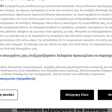
603
συνεργάτες μας αποθηκεύουμε προσωπικά δεδομένα, όπως δεδομένα περιήγησης
κά στοιχεία, και έχουμε πρόσβαση σε αυτά στη συσκευή σας. Αν επιλέξετε Αποδοχή, θ
νεργοποίηση τεχνολογιών παρακολούθησης προκειμένου να υποστηριχθούν οι σκοποί
ι παρακάτω, για τους οποίους εμείς και οι συνεργάτες μας επεξεργαζόμαστε τα δεδομέ
υπηρεσιών. Αν επιλέξετε Απόρριψη όλων όλων ή αποσύρετε τη συγκατάθεσή σας, οι ε
21.07.26, 09:15
 θα απενεργοποιηθούν. Αν απενεργοποιηθούν οι ιχνηλάτες, ορισμένο περιεχόμενο και κά
Ηλεκτρικό ρεύμα: Πώς καύσωνας και Μέ
 που βλέπετε ενδέχεται να μην είναι τόσο σχετικές με εσάς. Μπορείτε να επανεμφανίσετ
Ανατολή «εκτοξεύουν» τις τιμές
ξετε τις επιλογές σας ή να αποσύρετε τη συναίνεσή σας ανά πάσα στιγμή πατώντας τον
προτιμήσεων στο κάτω μέρος της ιστοσελίδας [ή το αιωρούμενο εικονίδιο στο κάτω α
Αύξηση 22% στη μέση τιμή του τον Ιούλιο
δας, εάν υπάρχει]. Οι επιλογές σας θα τεθούν σε ισχύ στον Ιστότοπος. Για περισσότερε
την Πολιτική Απορρήτου μας.
 οι συνεργάτες μας επεξεργαζόμαστε δεδομένα προκειμένου να παρασχ
ριβών δεδομένων γεωεντοπισμού. Ακριβής σάρωση χαρακτηριστικών συσκευής για αν
 Αποθήκευση ή/και πρόσβαση στα δεδομένα μιας συσκευής. Εξατομικευμένη διαφήμι
, μέτρηση διαφήμισης και περιεχομένου, έρευνα κοινού και ανάπτυξη υπηρεσιών.
συνεργατών (προμηθευτές)
η σκοπών
Απόρριψη όλων
Απ
22.06.26, 11:01
Πόσο «καίει» την ώρα το κλιματιστικό; 
κατάλληλη θερμοκρασία για οικονομία