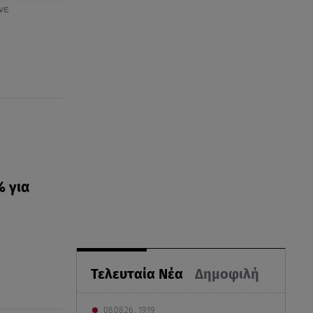
νε
% για
Τελευταία Νέα
Δημοφιλή
08.08.26 , 19:19