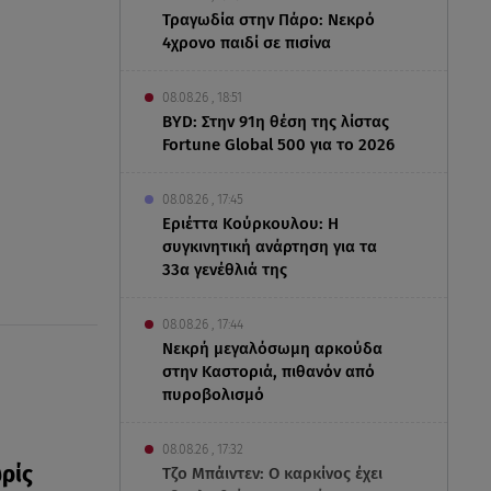
Τραγωδία στην Πάρο: Νεκρό
4χρονο παιδί σε πισίνα
08.08.26 , 18:51
BYD: Στην 91η θέση της λίστας
Fortune Global 500 για το 2026
08.08.26 , 17:45
Εριέττα Κούρκουλου: Η
συγκινητική ανάρτηση για τα
33α γενέθλιά της
08.08.26 , 17:44
Νεκρή μεγαλόσωμη αρκούδα
στην Καστοριά, πιθανόν από
πυροβολισμό
08.08.26 , 17:32
ρίς
Τζο Μπάιντεν: Ο καρκίνος έχει