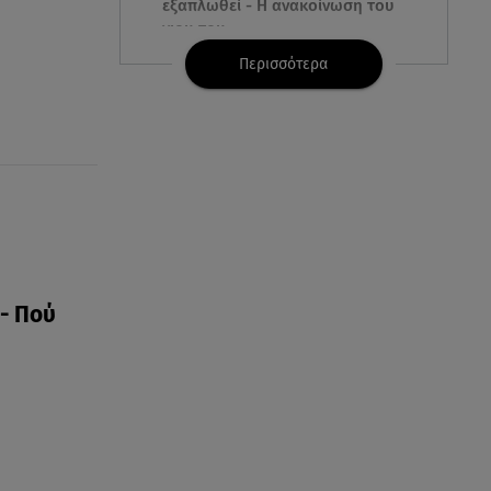
εξαπλωθεί - Η ανακοίνωση του
γιου του
Περισσότερα
08.08.26 , 17:20
Ανδρομάχη: «Είσαι το φως στη
ζωή μου» – Η νέα ανάρτηση με
τον γιο της
08.08.26 , 16:52
Δανάη Μπακογιάννη: Η κόρη
του Κώστα Μπακογιάννη έκανε
πανελλήνιο ρεκόρ
 - Πού
08.08.26 , 16:45
Πένθος για τον Λιονέλ Μέσι -
Πέθανε ο πατέρας του Χόρχε
στα 68 του χρόνια
08.08.26 , 16:07
Ευγενία Σαμαρά: Διακοπάρει με