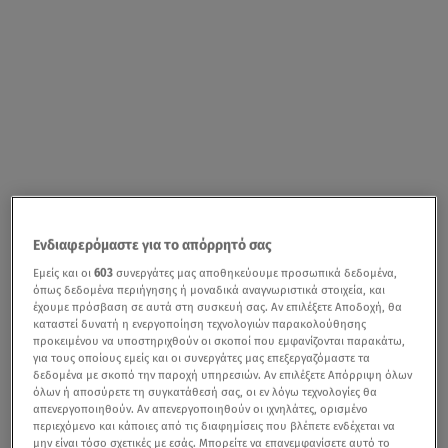
Ενδιαφερόμαστε για το απόρρητό σας
Εμείς και οι
603
συνεργάτες μας αποθηκεύουμε προσωπικά δεδομένα,
όπως δεδομένα περιήγησης ή μοναδικά αναγνωριστικά στοιχεία, και
έχουμε πρόσβαση σε αυτά στη συσκευή σας. Αν επιλέξετε Αποδοχή, θα
καταστεί δυνατή η ενεργοποίηση τεχνολογιών παρακολούθησης
προκειμένου να υποστηριχθούν οι σκοποί που εμφανίζονται παρακάτω,
για τους οποίους εμείς και οι συνεργάτες μας επεξεργαζόμαστε τα
δεδομένα με σκοπό την παροχή υπηρεσιών. Αν επιλέξετε Απόρριψη όλων
όλων ή αποσύρετε τη συγκατάθεσή σας, οι εν λόγω τεχνολογίες θα
απενεργοποιηθούν. Αν απενεργοποιηθούν οι ιχνηλάτες, ορισμένο
περιεχόμενο και κάποιες από τις διαφημίσεις που βλέπετε ενδέχεται να
μην είναι τόσο σχετικές με εσάς. Μπορείτε να επανεμφανίσετε αυτό το