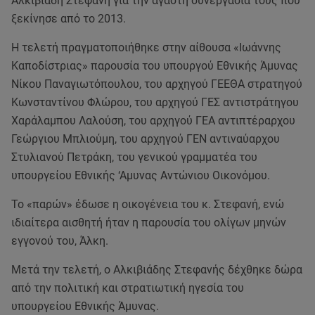
Αλκιβιάδη Στεφανή για την αγαστή συνεργασία τους που
ξεκίνησε από το 2013.
Η τελετή πραγματοποιήθηκε στην αίθουσα «Ιωάννης
Καποδίστριας» παρουσία του υπουργού Εθνικής Άμυνας
Νίκου Παναγιωτόπουλου, του αρχηγού ΓΕΕΘΑ στρατηγού
Κωνσταντίνου Φλώρου, του αρχηγού ΓΕΣ αντιστράτηγου
Χαράλαμπου Λαλούση, του αρχηγού ΓΕΑ αντιπτέραρχου
Γεώργιου Μπλιούμη, του αρχηγού ΓΕΝ αντιναύαρχου
Στυλιανού Πετράκη, του γενικού γραμματέα του
υπουργείου Εθνικής ‘Αμυνας Αντώνιου Οικονόμου.
Το «παρών» έδωσε η οικογένεια του κ. Στεφανή, ενώ
ιδιαίτερα αισθητή ήταν η παρουσία του ολίγων μηνών
εγγονού του, Άλκη.
Μετά την τελετή, ο Αλκιβιάδης Στεφανής δέχθηκε δώρα
από την πολιτική και στρατιωτική ηγεσία του
υπουργείου Εθνικής Άμυνας.