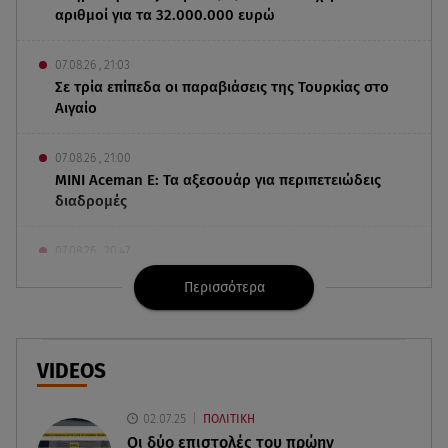
αριθμοί για τα 32.000.000 ευρώ
07.08.26 , 21:03
Σε τρία επίπεδα οι παραβιάσεις της Τουρκίας στο
Αιγαίο
07.08.26 , 21:00
MINI Aceman E: Τα αξεσουάρ για περιπετειώδεις
διαδρομές
07.08.26 , 20:47
Χανιά: Νεκρή βρέθηκε αγνοούμενη - Ξέφυγε από
Περισσότερα
αστυνομικούς που την εντόπισαν
07.08.26 , 20:18
Μυστράς: Κρίσιμος για το κατηγορητήριο ο
VIDEOS
χρόνος θανάτου του 90χρονου
02.07.25
ΠΟΛΙΤΙΚΗ
07.08.26 , 20:13
Οι δύο επιστολές του πρώην