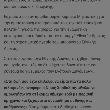
Νήσους έως τη Σύμη, την Κάσο και το Καστελόριζο» »,
συμπλήρωσε ο κ. Στεφανής.
Ευχαρίστησε τον πρωθυπουργό Κυριάκο Μητσοτάκη για
την εμπιστοσύνη στο πρόσωπό του, την πολιτειακή και
πολιτική ηγεσία της χώρας για την εξαιρετική
συνεργασία και ειδικότερα τον υπουργό Εθνικής Άμυνας
και τη στρατιωτική ηγεσία του υπουργείου Εθνικής
Άμυνας.
Στον νέο υφυπουργό Εθνικής Άμυνας, ευχήθηκε δύναμη
και υγεία, ενώ τόνισε ότι «έχει τις δυνατότητες και
σύντομα θα γίνει μέλος των Ενόπλων Δυνάμεων».
«Στη ζωή μου έχω επιλέξει να είμαι πάντα πολύ
ειλικρινής» ανέφερε ο Νίκος Χαρδαλιάς. «Θέλω να
ομολογήσω ότι στέκομαι σήμερα εδώ με περισσή
αμηχανία και ξεχωριστό συναίσθημα ευθύνης και
καθήκοντος»
. Υπογράμμισε ότι διαδέχεται «έναν