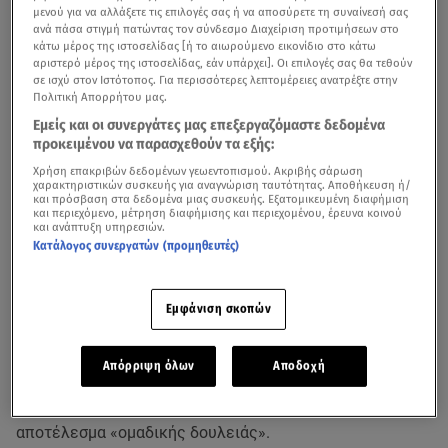
μενού για να αλλάξετε τις επιλογές σας ή να αποσύρετε τη συναίνεσή σας
ανά πάσα στιγμή πατώντας τον σύνδεσμο Διαχείριση προτιμήσεων στο
κάτω μέρος της ιστοσελίδας [ή το αιωρούμενο εικονίδιο στο κάτω
αριστερό μέρος της ιστοσελίδας, εάν υπάρχει]. Οι επιλογές σας θα τεθούν
σε ισχύ στον Ιστότοπος. Για περισσότερες λεπτομέρειες ανατρέξτε στην
Πολιτική Απορρήτου μας.
Εμείς και οι συνεργάτες μας επεξεργαζόμαστε δεδομένα
προκειμένου να παρασχεθούν τα εξής:
Χρήση επακριβών δεδομένων γεωεντοπισμού. Ακριβής σάρωση
Σε έντονα συγκινησιακό κλίμα έγινε η τελετή
χαρακτηριστικών συσκευής για αναγνώριση ταυτότητας. Αποθήκευση ή/
και πρόσβαση στα δεδομένα μιας συσκευής. Εξατομικευμένη διαφήμιση
παράδοσης - παραλαβής στο υπουργείο Εθνικής Άμυνας
και περιεχόμενο, μέτρηση διαφήμισης και περιεχομένου, έρευνα κοινού
και ανάπτυξη υπηρεσιών.
των καθηκόντων του υφυπουργού Εθνικής Άμυνας από
Κατάλογος συνεργατών (προμηθευτές)
τον Αλκιβιάδη Στεφανή στον
Νίκο Χαρδαλιά
.
Απευθυνόμενος στον Αλκιβιάδη Στεφανή, ο υπουργός
Εμφάνιση σκοπών
Εθνικής Άμυνας Νίκος Παναγιωτόπουλος τόνισε ότι
δε συμφωνούν σε όλα, αλλά συμφωνούσαν πάντα σε
Απόρριψη όλων
Αποδοχή
αυτό που έπρεπε να γίνει. Χαρακτήρισε, δε, το έργο που
έχει γίνει στο υπουργείο τα τελευταία δύο χρόνια
αποτέλεσμα «ομαδικής δουλειάς».