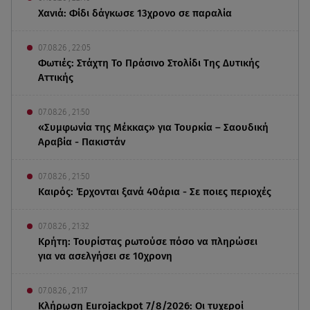
Χανιά: Φίδι δάγκωσε 13χρονο σε παραλία
07.08.26 , 22:05
Φωτιές: Στάχτη Το Πράσινο Στολίδι Της Δυτικής
Αττικής
07.08.26 , 21:50
«Συμφωνία της Μέκκας» για Τουρκία – Σαουδική
Αραβία - Πακιστάν
07.08.26 , 21:50
Καιρός: Έρχονται ξανά 40άρια - Σε ποιες περιοχές
07.08.26 , 21:32
Κρήτη: Τουρίστας ρωτούσε πόσο να πληρώσει
για να ασελγήσει σε 10χρονη
07.08.26 , 21:17
Κλήρωση Eurojackpot 7/8/2026: Οι τυχεροί