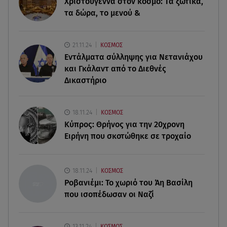
Χριστούγεννα στον κόσμο: Tα ξωτικά,
αποτελέσματα
τα δώρα, το μενού &
07.08.26 , 17:13
Τροχαίο Σέρρες: «Έχασα τη σύζυγο και το παιδί
21.11.24
ΚΟΣΜΟΣ
μου. Τα έχασα όλα»
Εντάλματα σύλληψης για Νετανιάχου
και Γκάλαντ από το Διεθνές
07.08.26 , 16:03
Δικαστήριο
Καιρός: Έρχονται ξανά 40άρια - Σε ποιες περιοχές
07.08.26 , 16:00
18.11.24
ΚΟΣΜΟΣ
Ανακάλυψε ξανά τη δύναμή σου: μην σε τρομάζει
Κύπρος: Θρήνος για την 20χρονη
η μυϊκή απώλεια
Ειρήνη που σκοτώθηκε σε τροχαίο
07.08.26 , 15:24
Ιωάννα Τούνη - Δημήτρης Σπυριδωνίδης: Η
18.11.24
ΚΟΣΜΟΣ
throwback φωτογραφία από την Ίμπιζα
Ροβανιέμι: Το χωριό του Άη Βασίλη
που ισοπέδωσαν οι Ναζί
13.11.24
ΚΟΣΜΟΣ