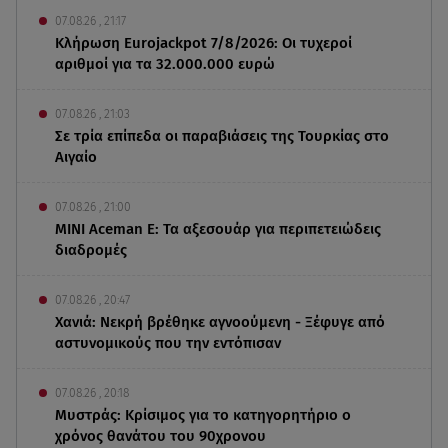
07.08.26 , 21:17
Κλήρωση Eurojackpot 7/8/2026: Οι τυχεροί
αριθμοί για τα 32.000.000 ευρώ
07.08.26 , 21:03
Σε τρία επίπεδα οι παραβιάσεις της Τουρκίας στο
Αιγαίο
07.08.26 , 21:00
MINI Aceman E: Τα αξεσουάρ για περιπετειώδεις
διαδρομές
07.08.26 , 20:47
Χανιά: Νεκρή βρέθηκε αγνοούμενη - Ξέφυγε από
αστυνομικούς που την εντόπισαν
07.08.26 , 20:18
Μυστράς: Κρίσιμος για το κατηγορητήριο ο
χρόνος θανάτου του 90χρονου