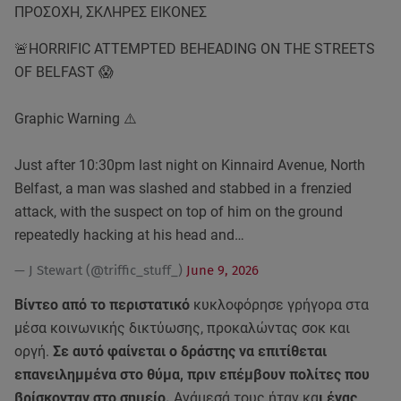
ΠΡΟΣΟΧΗ, ΣΚΛΗΡΕΣ ΕΙΚΟΝΕΣ
🚨HORRIFIC ATTEMPTED BEHEADING ON THE STREETS
OF BELFAST 😱
Graphic Warning ⚠️
Just after 10:30pm last night on Kinnaird Avenue, North
Belfast, a man was slashed and stabbed in a frenzied
attack, with the suspect on top of him on the ground
repeatedly hacking at his head and…
— J Stewart (@triffic_stuff_)
June 9, 2026
Βίντεο από το περιστατικό
κυκλοφόρησε γρήγορα στα
μέσα κοινωνικής δικτύωσης, προκαλώντας σοκ και
οργή.
Σε αυτό φαίνεται ο δράστης να επιτίθεται
επανειλημμένα στο θύμα, πριν επέμβουν πολίτες που
βρίσκονταν στο σημείο.
Ανάμεσά τους ήταν κα
ι ένας