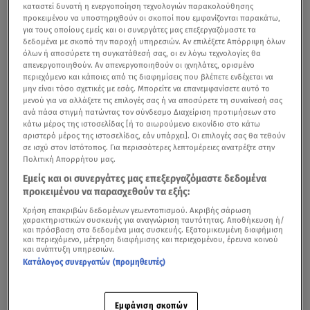
καταστεί δυνατή η ενεργοποίηση τεχνολογιών παρακολούθησης
προκειμένου να υποστηριχθούν οι σκοποί που εμφανίζονται παρακάτω,
για τους οποίους εμείς και οι συνεργάτες μας επεξεργαζόμαστε τα
δεδομένα με σκοπό την παροχή υπηρεσιών. Αν επιλέξετε Απόρριψη όλων
όλων ή αποσύρετε τη συγκατάθεσή σας, οι εν λόγω τεχνολογίες θα
απενεργοποιηθούν. Αν απενεργοποιηθούν οι ιχνηλάτες, ορισμένο
περιεχόμενο και κάποιες από τις διαφημίσεις που βλέπετε ενδέχεται να
μην είναι τόσο σχετικές με εσάς. Μπορείτε να επανεμφανίσετε αυτό το
μενού για να αλλάξετε τις επιλογές σας ή να αποσύρετε τη συναίνεσή σας
ανά πάσα στιγμή πατώντας τον σύνδεσμο Διαχείριση προτιμήσεων στο
κάτω μέρος της ιστοσελίδας [ή το αιωρούμενο εικονίδιο στο κάτω
αριστερό μέρος της ιστοσελίδας, εάν υπάρχει]. Οι επιλογές σας θα τεθούν
σε ισχύ στον Ιστότοπος. Για περισσότερες λεπτομέρειες ανατρέξτε στην
Πολιτική Απορρήτου μας.
Εμείς και οι συνεργάτες μας επεξεργαζόμαστε δεδομένα
προκειμένου να παρασχεθούν τα εξής:
Σοβαρά
επεισόδια
ξέσπασαν στο
Μπέλφαστ
της Βόρειας
Χρήση επακριβών δεδομένων γεωεντοπισμού. Ακριβής σάρωση
Ιρλανδίας έπειτα από την απόπειρα αποκεφαλισμού
χαρακτηριστικών συσκευής για αναγνώριση ταυτότητας. Αποθήκευση ή/
και πρόσβαση στα δεδομένα μιας συσκευής. Εξατομικευμένη διαφήμιση
άνδρα από Σουδανό που σημειώθηκε σε κεντρικό δρόμο
και περιεχόμενο, μέτρηση διαφήμισης και περιεχομένου, έρευνα κοινού
και ανάπτυξη υπηρεσιών.
της πόλης. Το περιστατικό προκάλεσε έντονες
Κατάλογος συνεργατών (προμηθευτές)
αντιδράσεις στην τοπική κοινωνία και οδήγησε σε
εκτεταμένες ταραχές, με εμπρησμούς κατοικιών και
οχημάτων, καθώς και συγκρούσεις με τις αστυνομικές
Εμφάνιση σκοπών