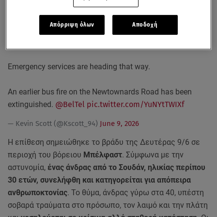
δυνάμεις.
Απόρριψη όλων
Αποδοχή
Further update from police sources, a property has been
set alight in the Lendrick Street area of Belfast.
Emergency services are heading that way.
An earlier bus fire on the Newtownards Road has been
extinguished.
@BelTel
pic.twitter.com/YuNYtTWIXf
— Kevin Scott (@Kscott_94)
June 9, 2026
Η επίθεση σημειώθηκε το βράδυ της Δευτέρας 9/6 σε
περιοχή του βόρειου
Μπέλφαστ
. Σύμφωνα με την
αστυνομία,
ένας άνδρας από το Σουδάν, ηλικίας περίπου
30 ετών, συνελήφθη και κατηγορείται για απόπειρα
ανθρωποκτονίας
. Το θύμα, άνδρας γύρω στα 40, υπέστη
σοβαρά τραύματα στο πρόσωπο, τον λαιμό και την πλάτη