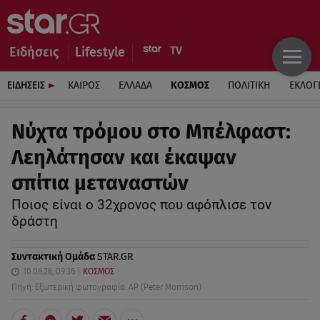
Ειδήσεις
Lifestyle
ΕΙΔΗΣΕΙΣ
ΚΑΙΡΟΣ
ΕΛΛΑΔΑ
ΚΟΣΜΟΣ
ΠΟΛΙΤΙΚΗ
ΕΚΛΟΓ
Νύχτα τρόμου στο Μπέλφαστ:
Λεηλάτησαν και έκαψαν
σπίτια μεταναστών
Ποιος είναι ο 32χρονος που αφόπλισε τον
δράστη
Συντακτική Ομάδα
STAR.GR
10.06.26, 09:36
ΚΟΣΜΟΣ
Πηγή: Εξωτερική φωτογραφία: AP (Peter Morrison)