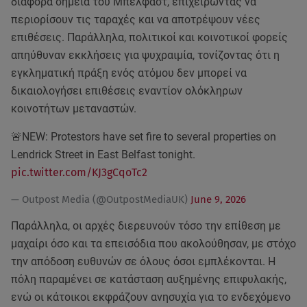
διάφορα σημεία του Μπέλφαστ, επιχειρώντας να
περιορίσουν τις ταραχές και να αποτρέψουν νέες
επιθέσεις. Παράλληλα, πολιτικοί και κοινοτικοί φορείς
απηύθυναν εκκλήσεις για ψυχραιμία, τονίζοντας ότι η
εγκληματική πράξη ενός ατόμου δεν μπορεί να
δικαιολογήσει επιθέσεις εναντίον ολόκληρων
κοινοτήτων μεταναστών.
🚨NEW: Protestors have set fire to several properties on
Lendrick Street in East Belfast tonight.
pic.twitter.com/KJ3gCqoTc2
— Outpost Media (@OutpostMediaUK)
June 9, 2026
Παράλληλα, οι αρχές διερευνούν τόσο την επίθεση με
μαχαίρι όσο και τα επεισόδια που ακολούθησαν, με στόχο
την απόδοση ευθυνών σε όλους όσοι εμπλέκονται. Η
πόλη παραμένει σε κατάσταση αυξημένης επιφυλακής,
ενώ οι κάτοικοι εκφράζουν ανησυχία για το ενδεχόμενο