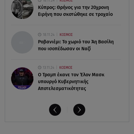
18.11.24
ΚΟΣΜΟΣ
body workout!
Κύπρος: Θρήνος για την 20χρονη
Ειρήνη που σκοτώθηκε σε τροχαίο
10.08.26 , 10:05
Ξεκινά η μαζική παραγωγή της νέας BMW i3
18.11.24
ΚΟΣΜΟΣ
Ροβανιέμι: Το χωριό του Άη Βασίλη
που ισοπέδωσαν οι Ναζί
13.11.24
ΚΟΣΜΟΣ
O Τραμπ έκανε τον Έλον Μασκ
υπουργό Κυβερνητικής
Αποτελεσματικότητας