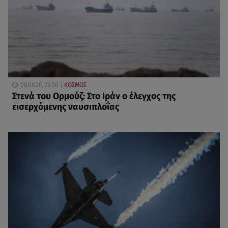
08.08.26, 23:00
ΚΟΣΜΟΣ
Στενά του Ορμούζ: Στο Ιράν ο έλεγχος της
εισερχόμενης ναυσιπλοΐας