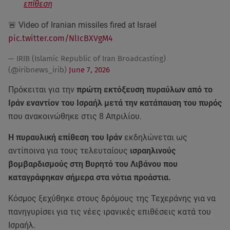
επίθεση
🚨 Video of Iranian missiles fired at Israel
pic.twitter.com/NlIcBXVgM4
— IRIB (Islamic Republic of Iran Broadcasting)
(@iribnews_irib)
June 7, 2026
Πρόκειται για την
πρώτη εκτόξευση πυραύλων από το
Ιράν εναντίον του Ισραήλ μετά την κατάπαυση του πυρός
που ανακοινώθηκε στις 8 Απριλίου.
Η πυραυλική επίθεση του Ιράν
εκδηλώνεται ως
αντίποινα για τους τελευταίους
ισραηλινούς
βομβαρδισμούς στη Βυρητό του Λιβάνου που
καταγράφηκαν σήμερα στα νότια προάστια.
Κόσμος ξεχύθηκε στους δρόμους της Τεχεράνης για να
πανηγυρίσει για τις νέες ιρανικές επιθέσεις κατά του
Ισραήλ.