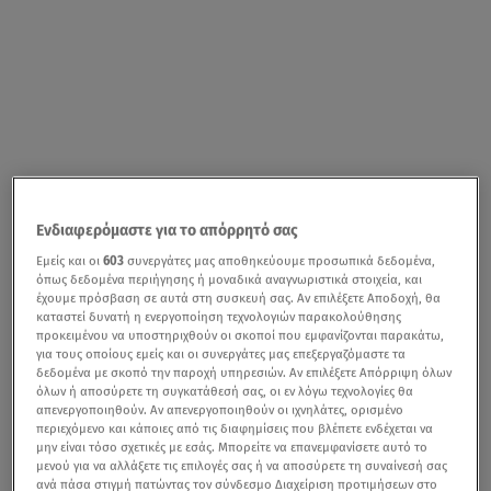
Ενδιαφερόμαστε για το απόρρητό σας
Εμείς και οι
603
συνεργάτες μας αποθηκεύουμε προσωπικά δεδομένα,
όπως δεδομένα περιήγησης ή μοναδικά αναγνωριστικά στοιχεία, και
έχουμε πρόσβαση σε αυτά στη συσκευή σας. Αν επιλέξετε Αποδοχή, θα
καταστεί δυνατή η ενεργοποίηση τεχνολογιών παρακολούθησης
προκειμένου να υποστηριχθούν οι σκοποί που εμφανίζονται παρακάτω,
για τους οποίους εμείς και οι συνεργάτες μας επεξεργαζόμαστε τα
δεδομένα με σκοπό την παροχή υπηρεσιών. Αν επιλέξετε Απόρριψη όλων
όλων ή αποσύρετε τη συγκατάθεσή σας, οι εν λόγω τεχνολογίες θα
απενεργοποιηθούν. Αν απενεργοποιηθούν οι ιχνηλάτες, ορισμένο
περιεχόμενο και κάποιες από τις διαφημίσεις που βλέπετε ενδέχεται να
μην είναι τόσο σχετικές με εσάς. Μπορείτε να επανεμφανίσετε αυτό το
μενού για να αλλάξετε τις επιλογές σας ή να αποσύρετε τη συναίνεσή σας
ανά πάσα στιγμή πατώντας τον σύνδεσμο Διαχείριση προτιμήσεων στο