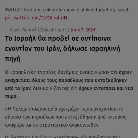
WATCH: Iranians celebrate missile strikes targeting Israel.
pic.twitter.com/CzQKenllnN
— Clash Report (@clashreport)
June 7, 2026
Το Ισραήλ θα προβεί σε αντίποινα
εναντίον του Ιράν, δήλωσε ισραηλινή
πηγή
Οι ισραηλινές ένοπλες δυνάμεις ανακοίνωσαν ότι
έχουν
αναχαιτίσει όλους τους πυραύλους που εκτοξεύθηκαν
από το Ιράν,
διευκρινίζοντας ότι
έχουν εντοπίσει και νέα
πυρά.
«Η Πολεμική Αεροπορία έχει μέχρι τώρα αναχαιτίσει το
σύνολο των πυραύλων που εκτοξεύθηκαν από το Ιράν»,
αναφέρεται σε στρατιωτικό ανακοινωθέν.
Οι ένοπλες δυνάμεις
«εντόπισαν νέα πυρά προς την