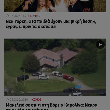
06.08.26, 11:48
ΚΟΣΜΟΣ
Νέα Υόρκη: «Τα παιδιά έχουν μια μικρή ίωση»,
έγραψε, πριν τα σκοτώσει
05.08.26, 22:36
ΚΟΣΜΟΣ
Μακελειό σε σπίτι στη Βόρεια Καρολίνα: Νεκρά