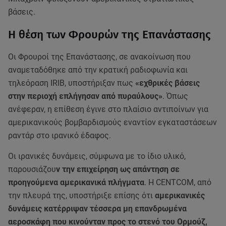
βάσεις.
Η θέση των Φρουρών της Επανάστασης
Οι Φρουροί της Επανάστασης, σε ανακοίνωση που
αναμεταδόθηκε από την κρατική ραδιοφωνία και
τηλεόραση IRIB, υποστήριξαν πως
«εχθρικές βάσεις
στην περιοχή επλήγησαν από πυραύλους»
. Όπως
ανέφεραν, η επίθεση έγινε στο πλαίσιο αντιποίνων για
αμερικανικούς βομβαρδισμούς εναντίον εγκαταστάσεων
ραντάρ στο ιρανικό έδαφος.
Οι ιρανικές δυνάμεις, σύμφωνα με το ίδιο υλικό,
παρουσιάζου
ν την επιχείρηση ως απάντηση σε
προηγούμενα αμερικανικά πλήγματα
. Η CENTCOM, από
την πλευρά της, υποστήριξε επίσης ότι
αμερικανικές
δυνάμεις κατέρριψαν τέσσερα μη επανδρωμένα
αεροσκάφη που κινούνταν προς το στενό του Ορμούζ,