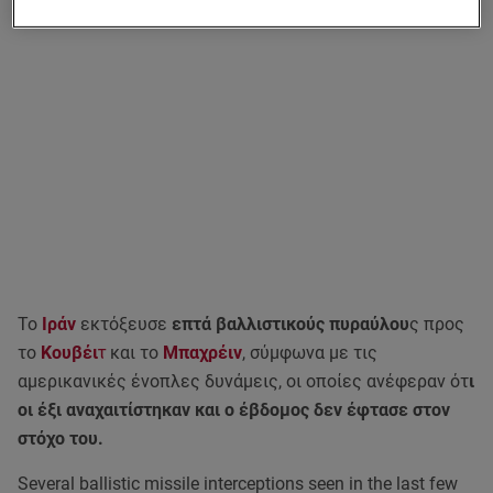
Το
Ιράν
εκτόξευσε
επτά βαλλιστικούς πυραύλου
ς προς
το
Κουβέι
τ
και το
Μπαχρέιν
, σύμφωνα με τις
αμερικανικές ένοπλες δυνάμεις, οι οποίες ανέφεραν ότ
ι
οι έξι αναχαιτίστηκαν και ο έβδομος δεν έφτασε στον
στόχο του.
Several ballistic missile interceptions seen in the last few