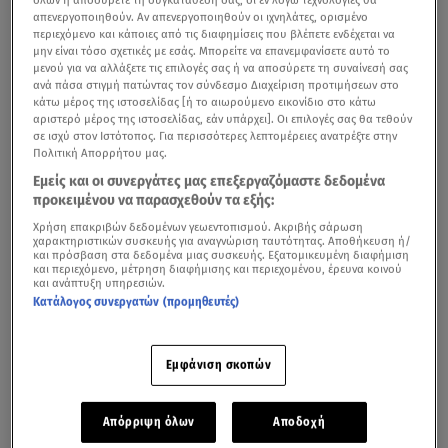
απενεργοποιηθούν. Αν απενεργοποιηθούν οι ιχνηλάτες, ορισμένο
περιεχόμενο και κάποιες από τις διαφημίσεις που βλέπετε ενδέχεται να
μην είναι τόσο σχετικές με εσάς. Μπορείτε να επανεμφανίσετε αυτό το
μενού για να αλλάξετε τις επιλογές σας ή να αποσύρετε τη συναίνεσή σας
ανά πάσα στιγμή πατώντας τον σύνδεσμο Διαχείριση προτιμήσεων στο
κάτω μέρος της ιστοσελίδας [ή το αιωρούμενο εικονίδιο στο κάτω
αριστερό μέρος της ιστοσελίδας, εάν υπάρχει]. Οι επιλογές σας θα τεθούν
σε ισχύ στον Ιστότοπος. Για περισσότερες λεπτομέρειες ανατρέξτε στην
Πολιτική Απορρήτου μας.
Εμείς και οι συνεργάτες μας επεξεργαζόμαστε δεδομένα
προκειμένου να παρασχεθούν τα εξής:
Χρήση επακριβών δεδομένων γεωεντοπισμού. Ακριβής σάρωση
χαρακτηριστικών συσκευής για αναγνώριση ταυτότητας. Αποθήκευση ή/
και πρόσβαση στα δεδομένα μιας συσκευής. Εξατομικευμένη διαφήμιση
και περιεχόμενο, μέτρηση διαφήμισης και περιεχομένου, έρευνα κοινού
και ανάπτυξη υπηρεσιών.
Κατάλογος συνεργατών (προμηθευτές)
Εμφάνιση σκοπών
Απόρριψη όλων
Αποδοχή