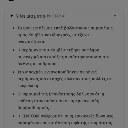
Με μια ματιά
-
by STAR AI
Το Ιράν εκτόξευσε επτά βαλλιστικούς πυραύλους
προς Κουβέιτ και Μπαχρέιν, με έξι να
αναχαιτίζονται.
Η αεράμυνα του Κουβέιτ τέθηκε σε πλήρη
συναγερμό και εκρήξεις ακούστηκαν κοντά στο
διεθνές αεροδρόμιο.
Στο Μπαχρέιν ενεργοποιήθηκαν σειρήνες
αεράμυνας και οι αρχές κάλεσαν τους πολίτες σε
επιφυλακή.
Οι Φρουροί της Επανάστασης δήλωσαν ότι η
επίθεση ήταν απάντηση σε αμερικανικούς
βομβαρδισμούς.
Η CENTCOM ανέφερε ότι οι αμερικανικές δυνάμεις
παραμένουν σε κατάσταση υψίστης ετοιμότητας.