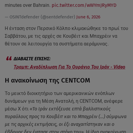
minutes over Bahrain.
pic.twitter.com/wWYmJRyMYD
— OSINTdefender (@sentdefender)
June 6, 2026
Η ένταση στον Περσικό Κόλπο κλιμακώθηκε το πρωί του
Σαββάτου, με τις αρχές σε Κουβέιτ και Μπαχρέιν να
θέτουν σε λειτουργία τα συστήματα αεράμυνας.
Τραμπ: Αναδίπλωση Για Το Ουράνιο Του Ιράν - Video
Η ανακοίνωση της CENTCOM
Το μεικτό διοικητήριο των αμερικανικών ενόπλων
δυνάμεων για τη Μέση Ανατολή, η CENTCOM, ανέφερε
μέσω X ότι
«Το Ιράν εκτόξευσε επτά βαλλιστικούς
πυραύλους προς το Κουβέιτ και το Μπαχρέιν (…) σύμφωνα
με τις αρχικές εκτιμήσεις, οι έξι αναχαιτίστηκαν και ο
έβδομος δεν έφτασε στον στόχο του»
. Η ίδια ανακοίνωση