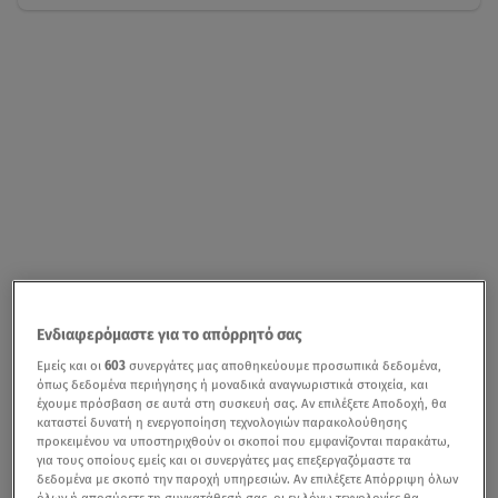
Ενδιαφερόμαστε για το απόρρητό σας
Εμείς και οι
603
συνεργάτες μας αποθηκεύουμε προσωπικά δεδομένα,
όπως δεδομένα περιήγησης ή μοναδικά αναγνωριστικά στοιχεία, και
έχουμε πρόσβαση σε αυτά στη συσκευή σας. Αν επιλέξετε Αποδοχή, θα
καταστεί δυνατή η ενεργοποίηση τεχνολογιών παρακολούθησης
προκειμένου να υποστηριχθούν οι σκοποί που εμφανίζονται παρακάτω,
για τους οποίους εμείς και οι συνεργάτες μας επεξεργαζόμαστε τα
δεδομένα με σκοπό την παροχή υπηρεσιών. Αν επιλέξετε Απόρριψη όλων
όλων ή αποσύρετε τη συγκατάθεσή σας, οι εν λόγω τεχνολογίες θα