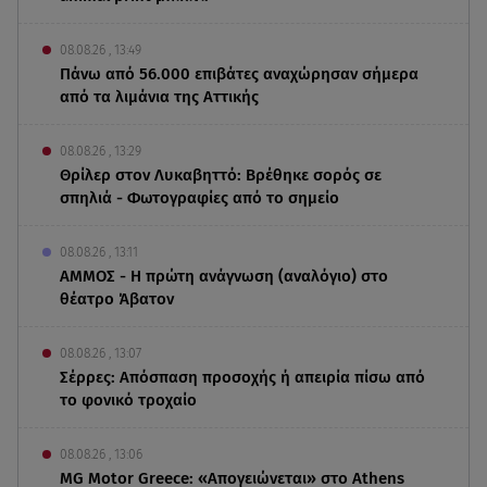
08.08.26 , 13:49
Πάνω από 56.000 επιβάτες αναχώρησαν σήμερα
από τα λιμάνια της Αττικής
08.08.26 , 13:29
Θρίλερ στον Λυκαβηττό: Βρέθηκε σορός σε
σπηλιά - Φωτογραφίες από το σημείο
08.08.26 , 13:11
ΑΜΜΟΣ - Η πρώτη ανάγνωση (αναλόγιο) στο
θέατρο Άβατον
08.08.26 , 13:07
Σέρρες: Απόσπαση προσοχής ή απειρία πίσω από
το φονικό τροχαίο
08.08.26 , 13:06
MG Motor Greece: «Απογειώνεται» στο Athens