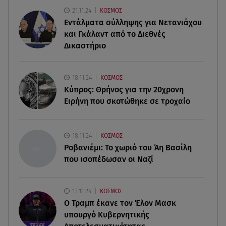
Γιάννης Παπαμιχαήλ: Η συγκινητική ανάρτηση για
21.11.24
ΚΟΣΜΟΣ
τον Δημήτρη Παπαμιχαήλ
Εντάλματα σύλληψης για Νετανιάχου
και Γκάλαντ από το Διεθνές
08.08.26 , 11:23
Δικαστήριο
Νέο σκάνδαλο: Η UEFA κατέβαλε εξαψήφιο ποσό
στην ερωμένη του Ινφαντίνο
18.11.24
ΚΟΣΜΟΣ
08.08.26 , 11:03
Κύπρος: Θρήνος για την 20χρονη
Νέες ταυτότητες: Πού πρέπει να αλλάξετε τα
Ειρήνη που σκοτώθηκε σε τροχαίο
στοιχεία σας
08.08.26 , 10:47
18.11.24
ΚΟΣΜΟΣ
Γουίλιαμ Όρμπιτ: Πέθανε στα 69 ο παραγωγός
Ροβανιέμι: Το χωριό του Άη Βασίλη
και συνεργάτης της Μαντόνα
που ισοπέδωσαν οι Ναζί
13.11.24
ΚΟΣΜΟΣ
O Τραμπ έκανε τον Έλον Μασκ
υπουργό Κυβερνητικής