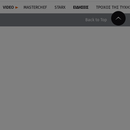
VIDEO
MASTERCHEF
STARX
ΕΙΔΉΣΕΙΣ
ΤΡΟΧΌΣ ΤΗΣ ΤΎΧΗ
Back to Top