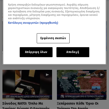
Χρήση επακριβών δεδομένων γεωεντοπισμού. Ακριβής σάρωση
χαρακτηριστικών συσκευής για αναγνώριση ταυτότητας. Αποθήκευση ή/
και πρόσβαση στα δεδομένα μιας συσκευής. Εξατομικευμένη διαφήμιση
ΟΛΑ ΤΑ ΒΙΝΤΕΟ
και περιεχόμενο, μέτρηση διαφήμισης και περιεχομένου, έρευνα κοινού
και ανάπτυξη υπηρεσιών.
Κατάλογος συνεργατών (προμηθευτές)
Εμφάνιση σκοπών
Απόρριψη όλων
Αποδοχή
Το Star Στο Κέντρο Πολιτικής
Τραμπ Για F-35: Κανείς Δε Θα
Προστασίας της ΕΕ
Μου Πει Τι Θα Πουλήσουμε
Σύνοδος ΝΑΤΟ: Όπλο Με
Ξεπέρασαν Κάθε Όριο Οι
Σφαίρες Δώρισε Ο Ερντογάν
Τούρκοι Στο Αιγαίο