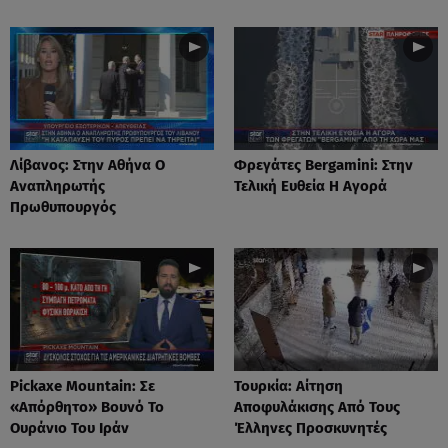
Λίβανος: Στην Αθήνα Ο
Φρεγάτες Bergamini: Στην
Αναπληρωτής
Τελική Ευθεία Η Αγορά
Πρωθυπουργός
Pickaxe Mountain: Σε
Τουρκία: Aίτηση
«Aπόρθητο» Βουνό Το
Αποφυλάκισης Από Τους
Ουράνιο Του Ιράν
Έλληνες Προσκυνητές