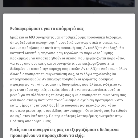
Τραμπ: Αναδίπλωση Για Το Ουράνιο Του
Ιράν - Video
Ενδιαφερόμαστε για το απόρρητό σας
Εμείς και οι
603
συνεργάτες μας αποθηκεύουμε προσωπικά δεδομένα,
όπως δεδομένα περιήγησης ή μοναδικά αναγνωριστικά στοιχεία, και
έχουμε πρόσβαση σε αυτά στη συσκευή σας. Αν επιλέξετε Αποδοχή, θα
καταστεί δυνατή η ενεργοποίηση τεχνολογιών παρακολούθησης
προκειμένου να υποστηριχθούν οι σκοποί που εμφανίζονται παρακάτω,
για τους οποίους εμείς και οι συνεργάτες μας επεξεργαζόμαστε τα
δεδομένα με σκοπό την παροχή υπηρεσιών. Αν επιλέξετε Απόρριψη όλων
TAGS:
όλων ή αποσύρετε τη συγκατάθεσή σας, οι εν λόγω τεχνολογίες θα
ΝΤΟΝΑΛΝΤ ΤΡΑΜΠ
ΙΡΑΝ
ΟΥΡΑΝΙΟ
απενεργοποιηθούν. Αν απενεργοποιηθούν οι ιχνηλάτες, ορισμένο
περιεχόμενο και κάποιες από τις διαφημίσεις που βλέπετε ενδέχεται να
ΠΥΡΗΝΙΚΟ ΟΠΛΟΣΤΑΣΙΟ
μην είναι τόσο σχετικές με εσάς. Μπορείτε να επανεμφανίσετε αυτό το
μενού για να αλλάξετε τις επιλογές σας ή να αποσύρετε τη συναίνεσή σας
ανά πάσα στιγμή πατώντας τον σύνδεσμο Διαχείριση προτιμήσεων στο
Παρασκευή 7 Αυγούστου 2026
κάτω μέρος της ιστοσελίδας [ή το αιωρούμενο εικονίδιο στο κάτω
αριστερό μέρος της ιστοσελίδας, εάν υπάρχει]. Οι επιλογές σας θα τεθούν
05.06.26, 22:07
ΚΟΣΜΟΣ
σε ισχύ στον Ιστότοπος. Για περισσότερες λεπτομέρειες ανατρέξτε στην
Πολιτική Απορρήτου μας.
Εμείς και οι συνεργάτες μας επεξεργαζόμαστε δεδομένα
προκειμένου να παρασχεθούν τα εξής: