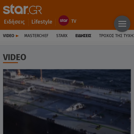
Ειδήσεις
Lifestyle
VIDEO
MASTERCHEF
STARX
ΕΙΔΉΣΕΙΣ
ΤΡΟΧΌΣ ΤΗΣ ΤΎΧΗ
VIDEO