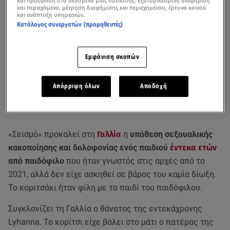
και πρόσβαση στα δεδομένα μιας συσκευής. Εξατομικευμένη διαφήμιση
και περιεχόμενο, μέτρηση διαφήμισης και περιεχομένου, έρευνα κοινού
και ανάπτυξη υπηρεσιών.
Κατάλογος συνεργατών (προμηθευτές)
Εμφάνιση σκοπών
Απόρριψη όλων
Αποδοχή
«Σεισμό» προκαλεί στη
Γαλλία
η
υπόθεση σεξουαλικής
κακοποίησης και δολοφονίας ενός παιδιού
έντεκα ετών
από παιδόφιλο
που ήταν γνωστός στις αρχές από το
2021, αλλά δεν είχε ασκηθεί σε βάρος του καμία δίωξη.
Το κοριτσάκι ήταν φίλη με το παιδί του παιδόφιλου.
Συγκλονίζει τη Γαλλία ο θάνατος της εντεκάχρονης
Lyhanna. Το κορίτσι είχε βάλει στο μάτι ο πατέρας της