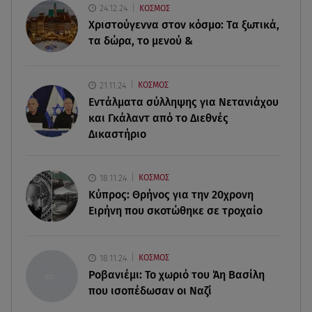
24.12.24
ΚΟΣΜΟΣ
Rekord C
Χριστούγεννα στον κόσμο: Tα ξωτικά,
τα δώρα, το μενού &
09.08.26 , 09:03
Γουίτνεϊ Χιούστον: Οι καταχρήσεις ο γάμος και η
κρυφή σχέση με τη βοηθό της
21.11.24
ΚΟΣΜΟΣ
Εντάλματα σύλληψης για Νετανιάχου
09.08.26 , 08:44
και Γκάλαντ από το Διεθνές
Σοβαρό τροχαίο στο Λαγονήσι: Τραυματίες δύο
Δικαστήριο
αστυνομικοί της ΔΙΑΣ
09.08.26 , 03:00
18.11.24
ΚΟΣΜΟΣ
Εορτολόγιο: Ποιοι γιορτάζουν στις 9 Αυγούστου
Κύπρος: Θρήνος για την 20χρονη
Ειρήνη που σκοτώθηκε σε τροχαίο
08.08.26 , 23:55
Αττική: Μπαράζ διαρρήξεων – Λεία 70.000 ευρώ
από μεζονέτα
18.11.24
ΚΟΣΜΟΣ
Ροβανιέμι: Το χωριό του Άη Βασίλη
που ισοπέδωσαν οι Ναζί