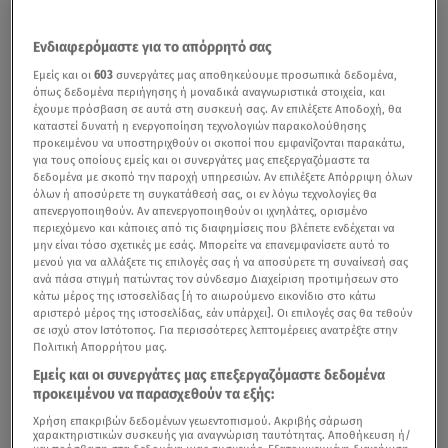
Ενδιαφερόμαστε για το απόρρητό σας
Εμείς και οι
603
συνεργάτες μας αποθηκεύουμε προσωπικά δεδομένα,
όπως δεδομένα περιήγησης ή μοναδικά αναγνωριστικά στοιχεία, και
έχουμε πρόσβαση σε αυτά στη συσκευή σας. Αν επιλέξετε Αποδοχή, θα
καταστεί δυνατή η ενεργοποίηση τεχνολογιών παρακολούθησης
προκειμένου να υποστηριχθούν οι σκοποί που εμφανίζονται παρακάτω,
για τους οποίους εμείς και οι συνεργάτες μας επεξεργαζόμαστε τα
δεδομένα με σκοπό την παροχή υπηρεσιών. Αν επιλέξετε Απόρριψη όλων
όλων ή αποσύρετε τη συγκατάθεσή σας, οι εν λόγω τεχνολογίες θα
απενεργοποιηθούν. Αν απενεργοποιηθούν οι ιχνηλάτες, ορισμένο
περιεχόμενο και κάποιες από τις διαφημίσεις που βλέπετε ενδέχεται να
μην είναι τόσο σχετικές με εσάς. Μπορείτε να επανεμφανίσετε αυτό το
μενού για να αλλάξετε τις επιλογές σας ή να αποσύρετε τη συναίνεσή σας
ανά πάσα στιγμή πατώντας τον σύνδεσμο Διαχείριση προτιμήσεων στο
κάτω μέρος της ιστοσελίδας [ή το αιωρούμενο εικονίδιο στο κάτω
αριστερό μέρος της ιστοσελίδας, εάν υπάρχει]. Οι επιλογές σας θα τεθούν
σε ισχύ στον Ιστότοπος. Για περισσότερες λεπτομέρειες ανατρέξτε στην
Πολιτική Απορρήτου μας.
Εμείς και οι συνεργάτες μας επεξεργαζόμαστε δεδομένα
προκειμένου να παρασχεθούν τα εξής:
Χρήση επακριβών δεδομένων γεωεντοπισμού. Ακριβής σάρωση
χαρακτηριστικών συσκευής για αναγνώριση ταυτότητας. Αποθήκευση ή/