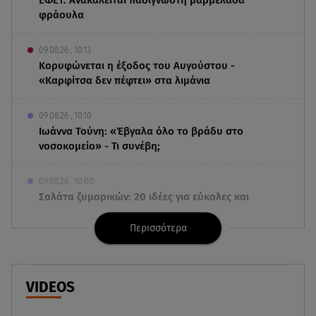
ΕΦΕΤ: Ανακαλείται πασίγνωστη μαρμελάδα
φράουλα
09.08.26 , 10:13
Κορυφώνεται η έξοδος του Αυγούστου -
«Καρφίτσα δεν πέφτει» στα λιμάνια
09.08.26 , 10:10
Ιωάννα Τούνη: «Έβγαλα όλο το βράδυ στο
νοσοκομείο» - Τι συνέβη;
09.08.26 , 10:00
Σαλάτα ζυμαρικών: 20 ιδέες για εύκολες και
νόστιμες καλοκαιρινές συνταγές
Περισσότερα
09.08.26 , 09:49
Καιρός: Red Code σε Αττική και άλλες 5 περιοχές
VIDEOS
09.08.26 , 09:15
Opel Astra: Ο «αστραφτερός» απόγονος του